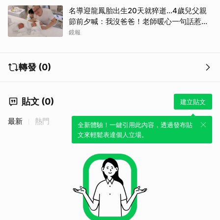
名導迎龍鳳胎出生20天就猝逝...4歲兒父親
節前夕喊：我沒爸爸！老師暖心一句話惹哭
遺孀
鏡報
轉發 (0)
貼文 (0)
建立貼文
最新
熱門
全新體驗！一鍵引用此內容，透過發布貼
文來輕鬆表達個人立場。