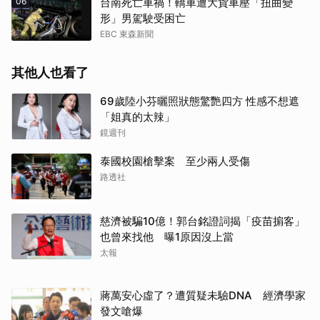
06
台南死亡車禍！轎車遭大貨車壓「扭曲變
形」男駕駛受困亡
EBC 東森新聞
其他人也看了
69歲陸小芬曬照狀態驚艷四方 性感不想遮
「姐真的太辣」
鏡週刊
泰國校園槍擊案 至少兩人受傷
路透社
慈濟被騙10億！郭台銘證詞揭「疫苗掮客」
也曾來找他 曝1原因沒上當
太報
蔣萬安心虛了？遭質疑未驗DNA 經濟學家
發文嗆爆