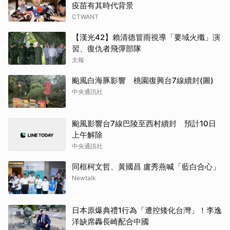
疫苗有其時代背景
CTWANT
【漢光42】賴清德冒雨視導「要域火殲」演
習、復仇者飛彈部隊
太報
颱風白海豚影響 桃園復興台7線續封(圖)
中央通訊社
颱風影響台7線巴陵至西村續封 預計10日
上午解除
中央通訊社
同框柯文哲、黃國昌 盧秀燕喊「藍白合心」
Newtalk
日本原爆典禮1行為「遭控矮化台灣」！李逸
洋缺席轟長崎配合中國