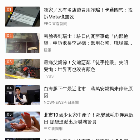
01
獨家／又有名店遭冒用詐騙！卡通園怒：投
訴Meta也無效
EBC 東森新聞
02
丟臉丟到瑞士！駐日內瓦辦事處「內部檢
舉」申訴處長李冠德：濫用公帑、職場霸
凌、超速仔拒繳罰單 外交部要查了
鏡報
03
最痛父親節！父遭惡鄰「徒手挖眼」失明
兒慟：世界再也沒有顏色
TVBS
04
白海豚下午最近北市 蔣萬安親揭未停班原
因
NOWNEWS今日新聞
05
北市19歲少女家中產子！死嬰藏毛巾伴屍數
日 提袋進派出所嚇壞警員
三立新聞網