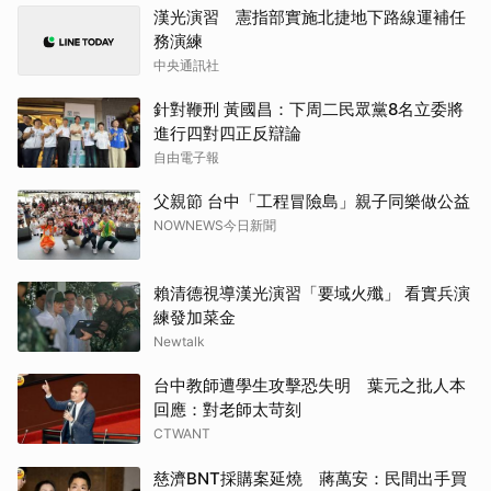
漢光演習 憲指部實施北捷地下路線運補任
務演練
中央通訊社
針對鞭刑 黃國昌：下周二民眾黨8名立委將
進行四對四正反辯論
自由電子報
父親節 台中「工程冒險島」親子同樂做公益
NOWNEWS今日新聞
賴清德視導漢光演習「要域火殲」 看實兵演
練發加菜金
Newtalk
台中教師遭學生攻擊恐失明 葉元之批人本
回應：對老師太苛刻
CTWANT
慈濟BNT採購案延燒 蔣萬安：民間出手買