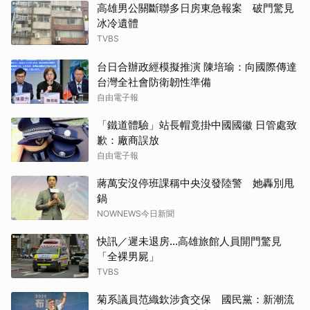
高雄男公關斷聯多日房東急報案 破門驚見
冰冷遺體
TVBS
台日合辦政經模擬推演 陳培瑜：向國際傳達
台灣全社會防衛韌性準備
自由電子報
「鐵道體驗」站長帽竟掛中國國徽 日管處致
歉：廠商誤放
自由電子報
蔣萬安沒停班課稱中央沒發陸警 她轟別甩
鍋
NOWNEWS今日新聞
快訊／遲未退房...高雄旅館人員開門驚見
「全裸男屍」
TVBS
菊系議員范織欽涉貪交保 國民黨：新潮流