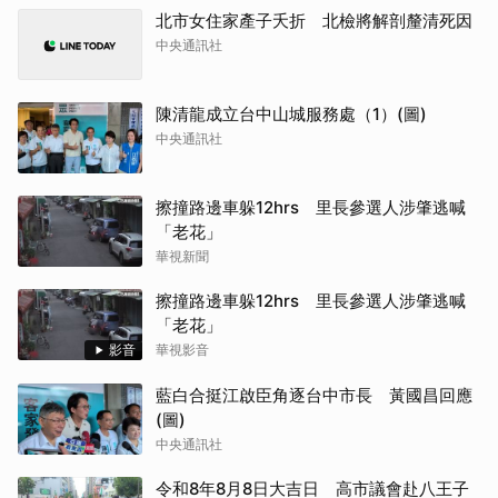
北市女住家產子夭折 北檢將解剖釐清死因
中央通訊社
陳清龍成立台中山城服務處（1）(圖)
中央通訊社
擦撞路邊車躲12hrs 里長參選人涉肇逃喊
「老花」
華視新聞
擦撞路邊車躲12hrs 里長參選人涉肇逃喊
「老花」
影音
華視影音
藍白合挺江啟臣角逐台中市長 黃國昌回應
(圖)
中央通訊社
令和8年8月8日大吉日 高市議會赴八王子