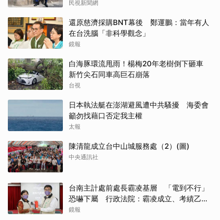
民視新聞網
還原慈濟採購BNT幕後 鄭運鵬：當年有人
在台洗腦「非科學觀念」
鏡報
白海豚環流甩雨！楊梅20年老樹倒下砸車
新竹尖石同車高巨石崩落
台視
日本執法艇在澎湖避風遭中共騷擾 海委會
籲勿找藉口否定我主權
太報
陳清龍成立台中山城服務處（2）(圖)
中央通訊社
台南主計處前處長霸凌基層 「電到不行」
恐嚇下屬 行政法院：霸凌成立、考績乙等
沒給錯
鏡報