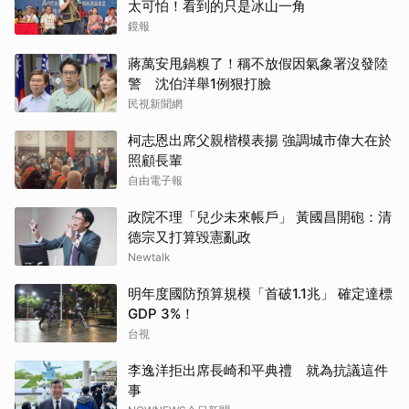
太可怕！看到的只是冰山一角
鏡報
蔣萬安甩鍋糗了！稱不放假因氣象署沒發陸
警 沈伯洋舉1例狠打臉
民視新聞網
柯志恩出席父親楷模表揚 強調城市偉大在於
照顧長輩
自由電子報
政院不理「兒少未來帳戶」 黃國昌開砲：清
德宗又打算毀憲亂政
Newtalk
明年度國防預算規模「首破1.1兆」 確定達標
GDP 3%！
台視
李逸洋拒出席長崎和平典禮 就為抗議這件
事