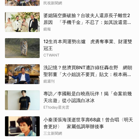
民視新聞網
婆媳隔空撕破臉？台玻夫人還原長子離世2
原因 「手機千金」不忍了：如其說還需要
離開嗎？
鏡報
12生肖本周運勢出爐 虎勇奪事業、財運雙
冠王
CTWANT
洗記憶？慈濟買BNT遭詐綠狂轟在野 網朝
聖郭董「大小姐說不要買」貼文：根本兩碼
事
鏡週刊
專訪／李國毅是白曉燕玩伴！揭「命案前幾
天出遊」從小認識白冰冰
ETtoday星光雲
小秦漢張海漢逝世享壽68歲！曾合唱〈明天
會更好〉 家屬低調舉辦後事
三立新聞網