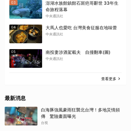
03
澎湖水族館鎮館石斑疤哥辭世 33年生
命旅程落幕
中央通訊社
04
大馬人也愛吃 台灣美食征服在地味蕾
中央通訊社
05
南投妻涉酒駕載夫 自撞翻車(圖)
中央通訊社
取消
查看更多
最新消息
白海豚強風豪雨狂襲北台灣！多地災情頻
傳 驚險畫面曝光
台視