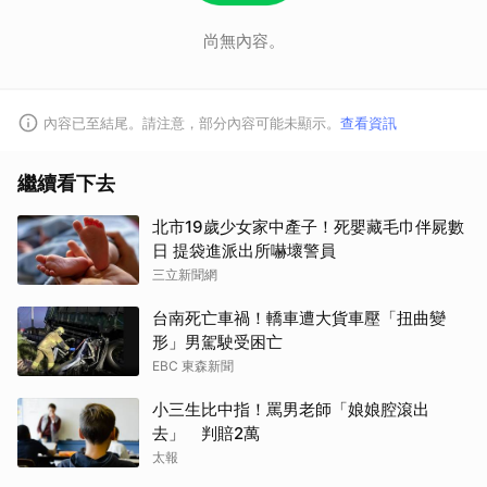
尚無內容。
內容已至結尾。請注意，部分內容可能未顯示。
查看資訊
繼續看下去
北市19歲少女家中產子！死嬰藏毛巾伴屍數
日 提袋進派出所嚇壞警員
三立新聞網
台南死亡車禍！轎車遭大貨車壓「扭曲變
形」男駕駛受困亡
EBC 東森新聞
小三生比中指！罵男老師「娘娘腔滾出
去」 判賠2萬
太報