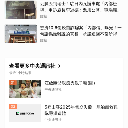
丟臉丟到瑞士！駐日內瓦辦事處「內部檢
舉」申訴處長李冠德：濫用公帑、職場霸
凌、超速仔拒繳罰單 外交部要查了
鏡報
慈濟10.6億疫苗詐騙案「內部信」曝光！一
句話揭最難說的真相 承諾追回不當所得
鏡報
查看更多中央通訊社
最近1小時結果
01
江啟臣父親節秀親子照(圖)
中央通訊社
02
5登山客2025年雪崩失蹤 尼泊爾救難
隊尋獲遺體
中央通訊社