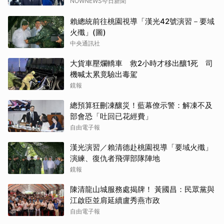
NOWNEWS今日新聞
賴總統前往桃園視導「漢光42號演習－要域
火殲」(圖)
中央通訊社
大貨車壓爛轎車 救2小時才移出釀1死 司
機喊太累竟驗出毒駕
鏡報
總預算狂刪凍釀災！藍幕僚示警：解凍不及
部會恐「吐回已花經費」
自由電子報
漢光演習／賴清德赴桃園視導「要域火殲」
演練、復仇者飛彈部隊陣地
鏡報
陳清龍山城服務處揭牌！ 黃國昌：民眾黨與
江啟臣並肩延續盧秀燕市政
自由電子報