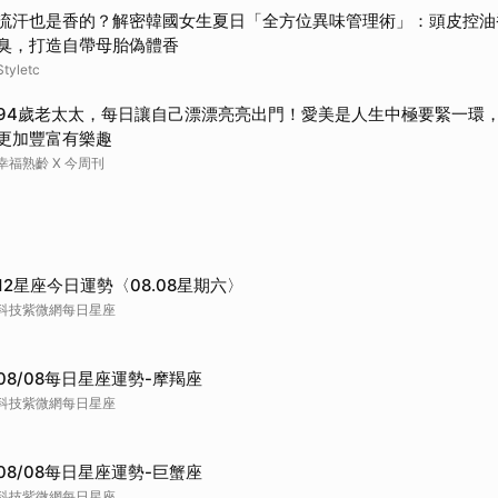
流汗也是香的？解密韓國女生夏日「全方位異味管理術」：頭皮控油
臭，打造自帶母胎偽體香
Styletc
94歲老太太，每日讓自己漂漂亮亮出門！愛美是人生中極要緊一環
更加豐富有樂趣
幸福熟齡 X 今周刊
12星座今日運勢〈08.08星期六〉
科技紫微網每日星座
08/08每日星座運勢-摩羯座
科技紫微網每日星座
08/08每日星座運勢-巨蟹座
科技紫微網每日星座