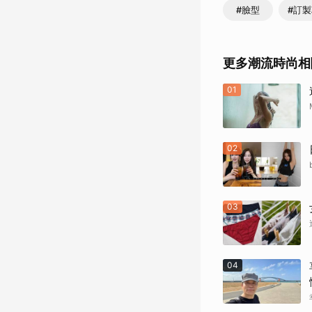
#臉型
#訂
更多潮流時尚相
01
02
03
04