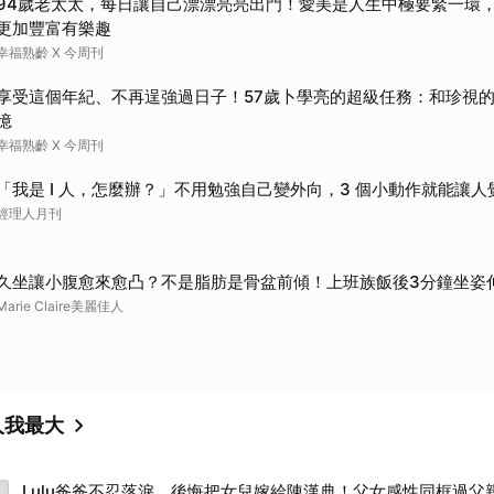
94歲老太太，每日讓自己漂漂亮亮出門！愛美是人生中極要緊一環
更加豐富有樂趣
幸福熟齡 X 今周刊
享受這個年紀、不再逞強過日子！57歲卜學亮的超級任務：和珍視
憶
幸福熟齡 X 今周刊
「我是 I 人，怎麼辦？」不用勉強自己變外向，3 個小動作就能讓
經理人月刊
久坐讓小腹愈來愈凸？不是脂肪是骨盆前傾！上班族飯後3分鐘坐姿
Marie Claire美麗佳人
人我最大
Lulu爸爸不忍落淚，後悔把女兒嫁給陳漢典！父女感性同框過父