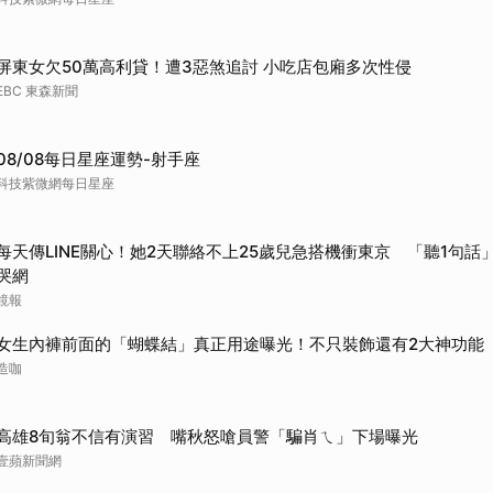
屏東女欠50萬高利貸！遭3惡煞追討 小吃店包廂多次性侵
EBC 東森新聞
08/08每日星座運勢-射手座
科技紫微網每日星座
每天傳LINE關心！她2天聯絡不上25歲兒急搭機衝東京 「聽1句話」
哭網
鏡報
女生內褲前面的「蝴蝶結」真正用途曝光！不只裝飾還有2大神功能
造咖
高雄8旬翁不信有演習 嘴秋怒嗆員警「騙肖ㄟ」下場曝光
壹蘋新聞網