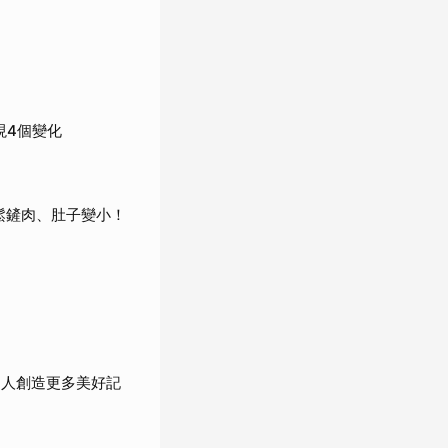
現4個變化
鬆鏟肉、肚子變小！
的人創造更多美好記