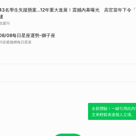
取消
43名學生失蹤懸案...12年重大進展！震撼內幕曝光 高官當年下令
逮
鏡週刊
08/08每日星座運勢-獅子座
科技紫微網每日星座
全新體驗！一鍵引用此內
文來輕鬆表達個人立場。