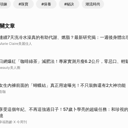
製項鍊
#珠寶
#保養
#秘訣
潮流時尚
關文章
連續7天洗冷水澡真的有助代謝、燃脂？最新研究揭：一週後身體出
Marie Claire美麗佳人
日網爆紅「咖啡綠茶」減肥法！專家實測月瘦6.2公斤，零忌口、輕
beauty美人圈
女生內褲前面的「蝴蝶結」真正用途曝光！不只裝飾還有2大神功能
造咖
享受這個年紀、不再逞強過日子！57歲卜學亮的超級任務：和珍視
憶
幸福熟齡 X 今周刊