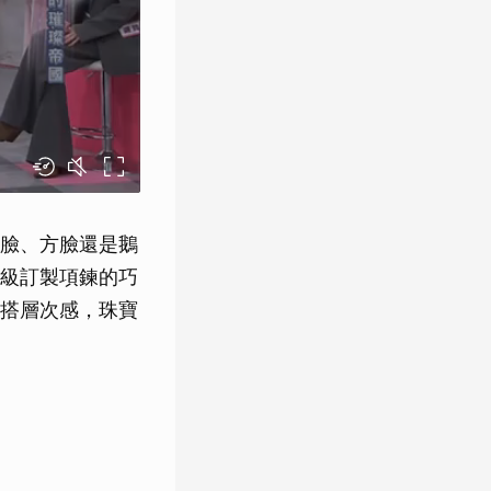
臉、方臉還是鵝
級訂製項鍊的巧
搭層次感，珠寶