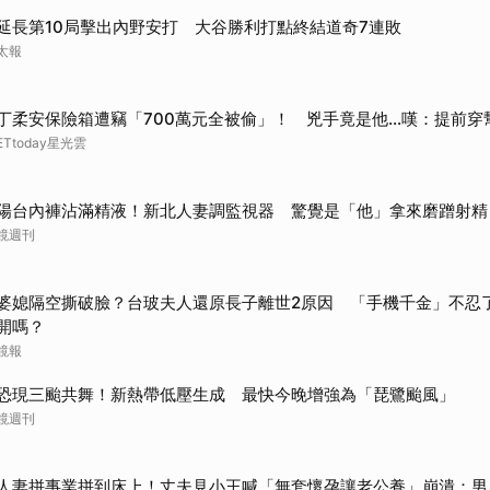
延長第10局擊出內野安打 大谷勝利打點終結道奇7連敗
太報
丁柔安保險箱遭竊「700萬元全被偷」！ 兇手竟是他...嘆：提前穿
ETtoday星光雲
陽台內褲沾滿精液！新北人妻調監視器 驚覺是「他」拿來磨蹭射精
鏡週刊
婆媳隔空撕破臉？台玻夫人還原長子離世2原因 「手機千金」不忍
開嗎？
鏡報
恐現三颱共舞！新熱帶低壓生成 最快今晚增強為「琵鷺颱風」
鏡週刊
人妻拼事業拼到床上！丈夫見小王喊「無套懷孕讓老公養」崩潰：男