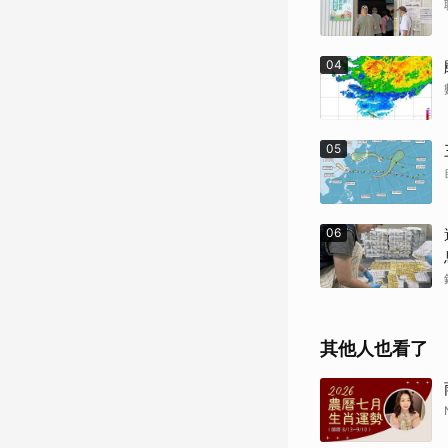
04
05
06
其他人也看了