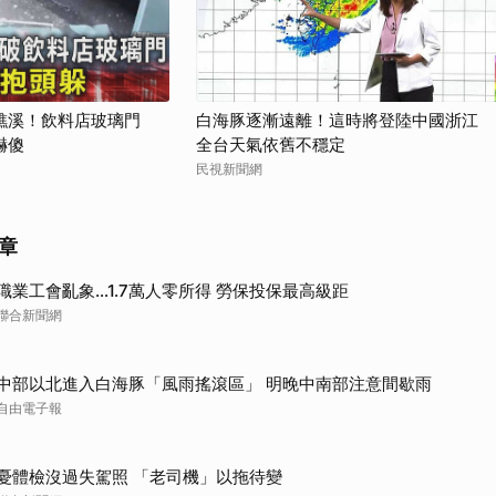
取消
礁溪！飲料店玻璃門
白海豚逐漸遠離！這時將登陸中國浙江
嚇傻
全台天氣依舊不穩定
民視新聞網
章
職業工會亂象…1.7萬人零所得 勞保投保最高級距
聯合新聞網
中部以北進入白海豚「風雨搖滾區」 明晚中南部注意間歇雨
自由電子報
憂體檢沒過失駕照 「老司機」以拖待變