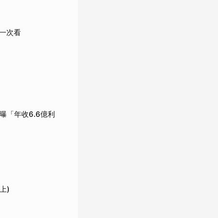
一次看
曝「年收6.6億利
上)