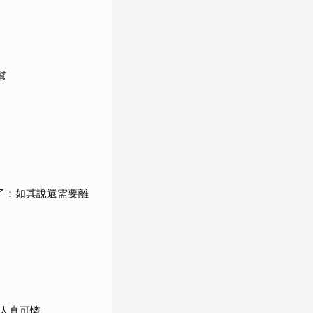
幫
了：如其說還需要離
人真可憐