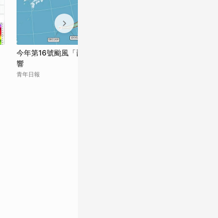
今年第16號颱風「琵鷺」生成 對臺灣無影
白海豚走遠！雨
響
雨灌週末才停
青年日報
EBC 東森新聞