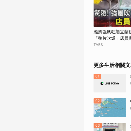
颱風強風狂襲宜蘭
「整片吹爆」店員
TVBS
更多生活相關文
01
02
03