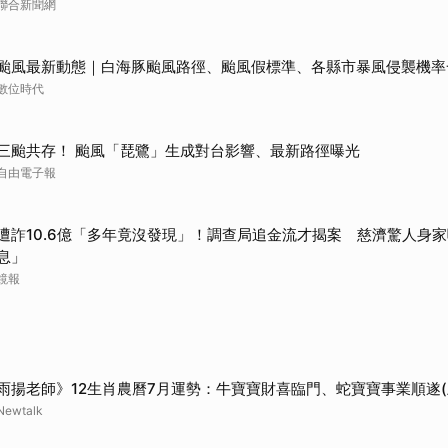
聯合新聞網
颱風最新動態｜白海豚颱風路徑、颱風假標準、各縣市暴風侵襲機率
數位時代
三颱共存！ 颱風「琵鷺」生成對台影響、最新路徑曝光
自由電子報
遭詐10.6億「多年竟沒發現」！調查局追金流才揭案 慈濟驚人身家
息」
鏡報
雨揚老師》12生肖農曆7月運勢：牛寶寶財喜臨門、蛇寶寶事業順遂(
Newtalk