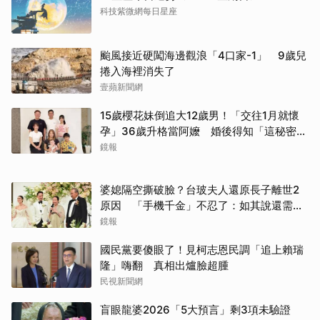
科技紫微網每日星座
颱風接近硬闖海邊觀浪「4口家-1」 9歲兒
捲入海裡消失了
壹蘋新聞網
15歲櫻花妹倒追大12歲男！「交往1月就懷
取消
孕」36歲升格當阿嬤 婚後得知「這秘密」
傻眼了
鏡報
婆媳隔空撕破臉？台玻夫人還原長子離世2
原因 「手機千金」不忍了：如其說還需要
離開嗎？
鏡報
國民黨要傻眼了！見柯志恩民調「追上賴瑞
隆」嗨翻 真相出爐臉超腫
民視新聞網
盲眼龍婆2026「5大預言」剩3項未驗證