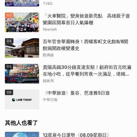
TVBS
03
「火車醫院」變身旅遊新亮點 高雄親子遊
樂園區開幕首日人氣爆棚
Newtalk
04
百年官舍華麗轉身！西螺客町文化館8/8開
館揭開政權變遷史
觀傳媒
05
貴陽高鐵30分鐘直達安順！顧府街百元吃遍
在地小吃，從早餐到宵夜一次滿足，堪稱貴
州「小吃王國」
姊妹淘
06
〈中華旅遊〉曼谷、芭達雅5日遊
中華日報
其他人也看了
12星座今日運勢〈08.09星期日〉