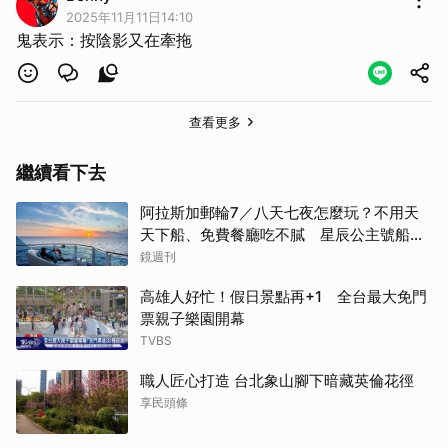
2025年11月11日14:10
鬼表示：按陰影又在牽拖
查看更多
繼續看下去
阿拉斯加郵輪7／八天七夜怎麼玩？不用天
天下船、免費餐廳吃不膩 星辰公主號船上
一日生活公開
鏡週刊
高雄人好忙！假日景點再+1 全台最大免門
票親子樂園開幕
TVBS
職人匠心打造 台北象山腳下暗藏英倫花徑
享民頭條