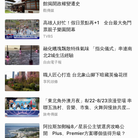
館揭開政權變遷史
觀傳媒
高雄人好忙！假日景點再+1 全台最大免門
票親子樂園開幕
TVBS
融化蠟塊飄散特殊氣味 「指尖儀式」串連南
北2城生活經驗
自由電子報
職人匠心打造 台北象山腳下暗藏英倫花徑
享民頭條
「東北角外澳月夜」8/22-8/23浪漫登場 串
聯五漁村、音樂、市集、火舞與慢旅共度夏
夜
旅奇傳媒
阿拉斯加郵輪8／星辰公主號選房攻略公
開 Plus、Premier方案哪個值得升級？