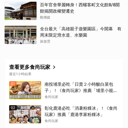
百年官舍華麗轉身！西螺客町文化館8/8開
館揭開政權變遷史
觀傳媒
全台最大「高雄親子遊樂園區」今開幕 有
周末限定滑水道、水樂園
旅遊雲
查看更多食尚玩家
最近1小時結果
01
南投埔里必吃「日賣２小時酸白菜包
子」！《食尚玩家》推薦「埔里小籠
包」
食尚玩家
02
彰化鹿港必吃「消暑粉粿冰」！《食尚
玩家》推薦「鹿港李家粉粿冰」
食尚玩家