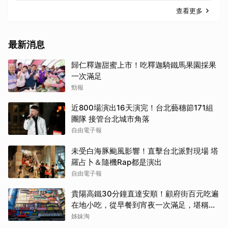
查看更多
最新消息
歸仁釋迦甜蜜上市！吃釋迦騎鐵馬果園採果
一次滿足
勁報
近800場演出16天演完！台北藝穗節171組
團隊 接管台北城市角落
自由電子報
未受白海豚颱風影響！直擊台北派對現場 塔
羅占卜＆隨機Rap都是演出
自由電子報
貴陽高鐵30分鐘直達安順！顧府街百元吃遍
在地小吃，從早餐到宵夜一次滿足，堪稱貴
州「小吃王國」
姊妹淘