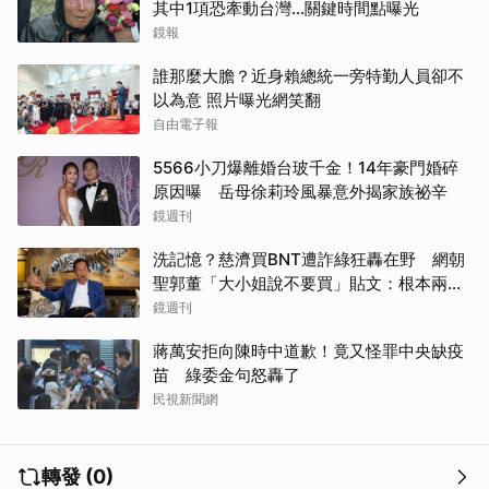
其中1項恐牽動台灣...關鍵時間點曝光
鏡報
誰那麼大膽？近身賴總統一旁特勤人員卻不
以為意 照片曝光網笑翻
自由電子報
5566小刀爆離婚台玻千金！14年豪門婚碎
原因曝 岳母徐莉玲風暴意外揭家族祕辛
鏡週刊
洗記憶？慈濟買BNT遭詐綠狂轟在野 網朝
聖郭董「大小姐說不要買」貼文：根本兩碼
事
鏡週刊
蔣萬安拒向陳時中道歉！竟又怪罪中央缺疫
苗 綠委金句怒轟了
民視新聞網
轉發 (0)