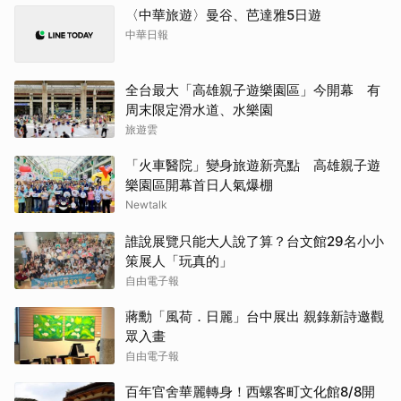
〈中華旅遊〉曼谷、芭達雅5日遊
中華日報
全台最大「高雄親子遊樂園區」今開幕 有
周末限定滑水道、水樂園
旅遊雲
「火車醫院」變身旅遊新亮點 高雄親子遊
樂園區開幕首日人氣爆棚
Newtalk
誰說展覽只能大人說了算？台文館29名小小
策展人「玩真的」
自由電子報
蔣勳「風荷．日麗」台中展出 親錄新詩邀觀
眾入畫
自由電子報
百年官舍華麗轉身！西螺客町文化館8/8開