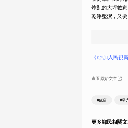
炸亂的大坪數家
乾淨整潔，又要
《👉加入民視新
查看原始文章
#飯店
#曝
更多鄉民相關文