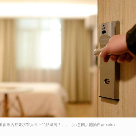
很多飯店都要求客人早上11點退房？」。（示意圖／翻攝自pexels）