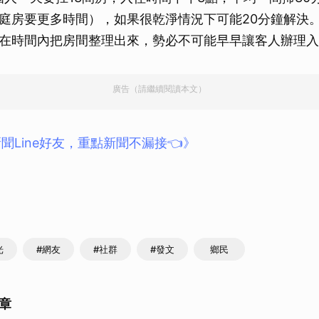
取消
庭房要更多時間），如果很乾淨情況下可能20分鐘解決
在時間內把房間整理出來，勢必不可能早早讓客人辦理入
廣告（請繼續閱讀本文）
聞Line好友，重點新聞不漏接👈》
光
#網友
#社群
#發文
鄉民
章