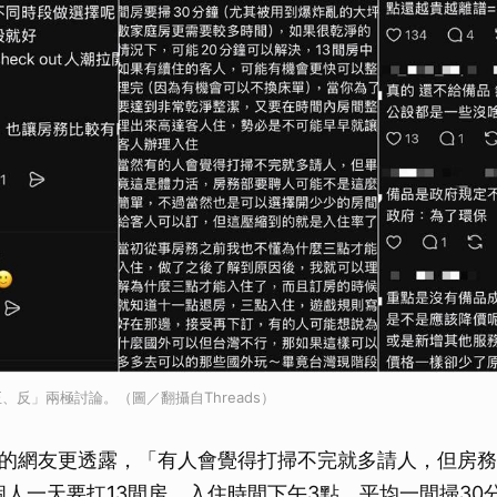
、反」兩極討論。（圖／翻攝自Threads）
的網友更透露，「有人會覺得打掃不完就多請人，但房務
個人一天要扛13間房，入住時間下午3點，平均一間掃30