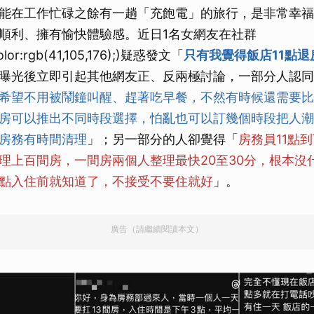
能在工作忙碌之餘有一趟「充飽電」的旅行，是非常幸福
順利、擁有愉快體驗感。近日1名女網友在社群
olor:rgb(41,105,176);)疑惑發文「
只有我覺得飯店11點
曝光後立即引起其他網友正、反兩極討論，一部分人認同
希望不用被鬧鐘叫醒、趕著吃早餐，不然有時候還需要比
房可以推出不同時段選擇，怕亂也可以訂幾個時段把人潮
房務有時間清理
」；另一部分的人卻覺得「
房務員11點
理上百間房，一間房兩個人整理最快20至30分，根本沒
點入住前就知道了，不接受不要住就好
」。
廣告（請繼續閱讀本文）