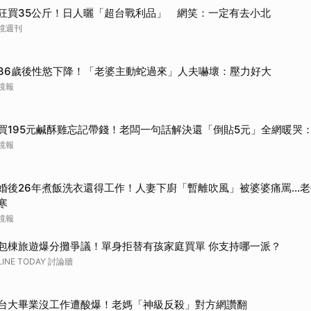
狂買35公斤！日人曬「超台戰利品」 網笑：一定有去小北
鏡週刊
36歲後性慾下降！「老婆主動蛇過來」人夫嚇壞：壓力好大
鏡報
買195元鹹酥雞忘記帶錢！老闆一句話解決還「倒貼5元」全網暖哭
鏡報
婚後26年煮飯洗衣還得工作！人妻下廚「暫離吹風」被婆婆痛罵…老
寒
鏡報
包棟旅遊爆分攤爭議！單身拒替有孩家庭買單 你支持哪一派？
LINE TODAY 討論牆
台大畢業沒工作遭酸爆！老媽「神級反殺」對方網讚翻