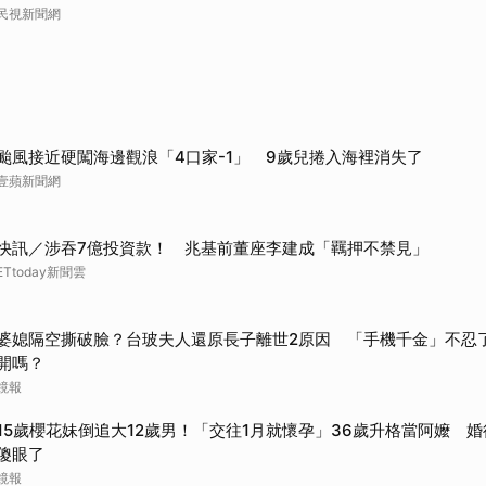
民視新聞網
颱風接近硬闖海邊觀浪「4口家-1」 9歲兒捲入海裡消失了
壹蘋新聞網
快訊／涉吞7億投資款！ 兆基前董座李建成「羈押不禁見」
ETtoday新聞雲
婆媳隔空撕破臉？台玻夫人還原長子離世2原因 「手機千金」不忍
開嗎？
鏡報
15歲櫻花妹倒追大12歲男！「交往1月就懷孕」36歲升格當阿嬤 
傻眼了
鏡報