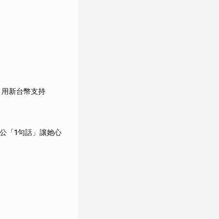
：用新台幣支持
公「1句話」讓她心