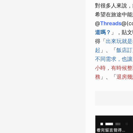
對很多人來說，
希望在旅途中能
@
Threads
@(c
道嗎？
」，貼文
得「
出來玩就是
起
」、「
飯店訂
不同需求，也讓
小時，有時候整
務
」、「
退房幾