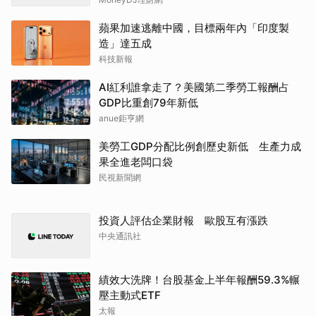
造」達五成
科技新報
AI紅利誰拿走了？美國第二季勞工報酬占
GDP比重創79年新低
anue鉅亨網
美勞工GDP分配比例創歷史新低 生產力成
果全進老闆口袋
民視新聞網
投資人評估企業財報 歐股互有漲跌
中央通訊社
績效大洗牌！台股基金上半年報酬59.3%輾
壓主動式ETF
太報
美國上周初領失業金人數連三周低於20萬
就業市場維持穩定