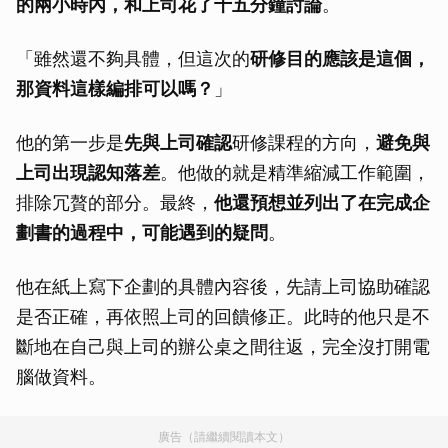
的兩小時內，和上司花了十五分鐘討論
。
「雖然還不夠具體，但這次的
研修目的應該是這個，
那資料這樣編排可以嗎？
」
他的第一步是
先與上司確認
研修課程的方向，
避免與
上司出現認知落差
。他做的就是精準縮減工作範圍，
排除冗贅的部分。最終，
他還預想並列出了在完成企
劃書的過程中，可能遇到的疑問
。
他在紙上寫下企劃的具體內容後，先請上司協助確認
是否正確，再依照上司的回饋修正。此時的他只是不
斷地在自己與上司的辦公桌之間往返，完全沒打開電
腦做資料。
廣告（請繼續閱讀本文）