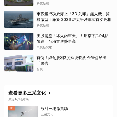
科技新報
軍戰艦成功於海上「3D 列印」無人機，貨
櫃微型工廠於 2026 環太平洋軍演首次亮相
科技新報
美股開盤「冰火兩重天」！那指下跌94點
輝達、台積電逆勢走高
民視新聞網
首例！緯創股利2度延後發放 金管會給出
「警告」
台視
查看更多三采文化
最近1小時結果
01
設計一場微實驗
三采文化