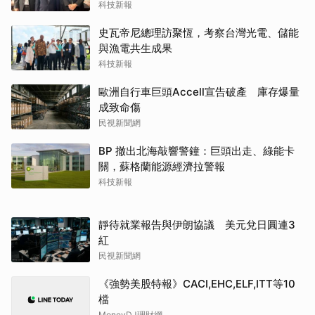
史瓦帝尼總理訪聚恆，考察台灣光電、儲能
與漁電共生成果
科技新報
歐洲自行車巨頭Accell宣告破產 庫存爆量
成致命傷
民視新聞網
BP 撤出北海敲響警鐘：巨頭出走、綠能卡
關，蘇格蘭能源經濟拉警報
科技新報
靜待就業報告與伊朗協議 美元兌日圓連3
紅
民視新聞網
《強勢美股特報》CACI,EHC,ELF,ITT等10
檔
MoneyDJ理財網
蘋果加速逃離中國，目標兩年內「印度製