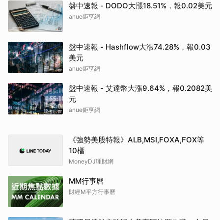
anue鉅亨網
盤中速報 - 艾達幣大漲9.64%，報0.2082美
元
anue鉅亨網
《強勢美股特報》ALB,MSI,FOXA,FOX等
10檔
MoneyDJ理財網
MM行事曆
財經M平方行事曆
英國易捷航空確認由美商阿波羅收購 交易
額達57億英鎊
民視新聞網