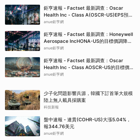
鉅亨速報 - Factset 最新調查：Honeywell
Aerospace IncHONA-US的目標價調降至
235元，幅度約6%
anue鉅亨網
鉅亨速報 - Factset 最新調查：Oscar
Health Inc - Class AOSCR-US的目標價調
升至25元，幅度約13.64%
anue鉅亨網
少子化問題影響兵源，韓國下訂首筆大規模
陸上無人載具採購案
科技新報
盤中速報 - 連貫(COHR-US)大漲5.04%，
報344.76美元
anue鉅亨網
秘魯上半年出口大增34%創紀錄 礦產與中
國市場成主力
民視新聞網