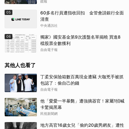
鏡報
05
60多名行員遭指收回扣 金管會請銀行全面
清查
中央通訊社
06
獨家》國安基金第9次護盤名單揭曉 買進8
檔股票全數獲利
自由電子報
其他人也看了
丁柔安保險箱數百萬現金遭竊 大咖兇手被抓
包認了：偷自己的錢
自由電子報
他「愛愛一半暴斃」遭強摘器官！家屬1招喊
卡驚揭黑幕
民視新聞網
地方高官16歲女兒「偷約20歲男網友」遭性