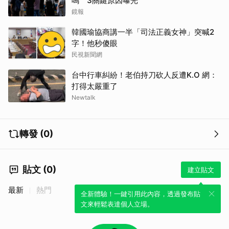
鳴 3關鍵原因曝光
鏡報
韓國瑜協商講一半「司法正義女神」突喊2
字！他秒傻眼
民視新聞網
台中行車糾紛！老伯持刀砍人反遭K.O 網：
打得太嚴重了
Newtalk
轉發 (0)
貼文 (0)
建立貼文
最新
熱門
全新體驗！一鍵引用此內容，透過發布貼
文來輕鬆表達個人立場。