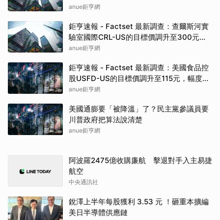
3.26%
anue鉅亨網
鉅亨速報 - Factset 最新調查：查爾斯河實
驗室國際CRL-US的目標價調升至300元，
幅度約3.09%
anue鉅亨網
鉅亨速報 - Factset 最新調查：美國食品控
股USFD-US的目標價調升至115元，幅度約
4.55%
anue鉅亨網
美國通膨要「被降溫」了？民主黨參議員要
川普政府把算法說清楚
anue鉅亨網
阿波羅2475億收購廉航 擊退對手入主易捷
航空
中央通訊社
銳澤上半年每股獲利 3.53 元 ！砸重本擴編
美日半導體供應鏈
科技新報