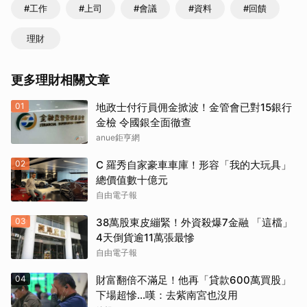
#工作
#上司
#會議
#資料
#回饋
理財
更多理財相關文章
01
地政士付行員佣金掀波！金管會已對15銀行
金檢 令國銀全面徹查
anue鉅亨網
02
C 羅秀自家豪車車庫！形容「我的大玩具」
總價值數十億元
自由電子報
03
38萬股東皮繃緊！外資殺爆7金融 「這檔」
4天倒貨逾11萬張最慘
自由電子報
04
財富翻倍不滿足！他再「貸款600萬買股」
下場超慘...嘆：去紫南宮也沒用