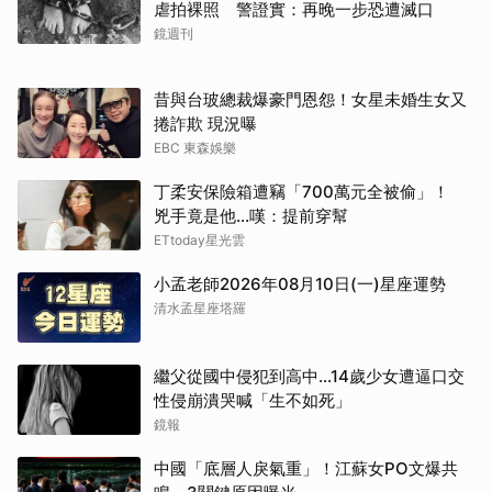
虐拍裸照 警證實：再晚一步恐遭滅口
鏡週刊
昔與台玻總裁爆豪門恩怨！女星未婚生女又
捲詐欺 現況曝
EBC 東森娛樂
丁柔安保險箱遭竊「700萬元全被偷」！
兇手竟是他...嘆：提前穿幫
ETtoday星光雲
小孟老師2026年08月10日(一)星座運勢
清水孟星座塔羅
繼父從國中侵犯到高中…14歲少女遭逼口交
性侵崩潰哭喊「生不如死」
鏡報
中國「底層人戾氣重」！江蘇女PO文爆共