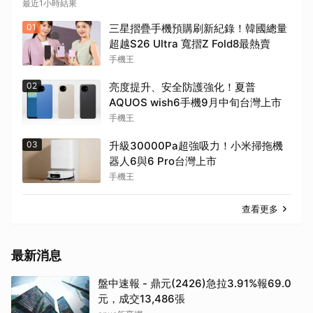
最近1小時結果
01
三星摺疊手機預購刷新紀錄！韓國總量
超越S26 Ultra 寬摺Z Fold8最熱賣
手機王
02
亮度提升、安全防護強化！夏普
AQUOS wish6手機9月中旬台灣上市
手機王
03
升級30000Pa超強吸力！小米掃拖機
器人6與6 Pro台灣上市
手機王
查看更多
最新消息
盤中速報 - 鼎元(2426)急拉3.91%報69.0
元，成交13,486張