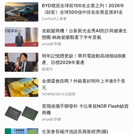
BYD穩居全球前100名企業之列！2026年
《財富》全球500強中排名依舊是第91名
CarStuff人車事
攻銀髮商機！台新新光金秀AI防詐與健康生
態圈 林維俊樂觀看下半年景氣
anue鉅亨網
明年記憶體更缺！華邦電啟動高雄模組B擴
產、目標2029年量產
鏡週刊
金價還會跌嗎？外銀看好明年上半衝5千美
元
NOWNEWS今日新聞
英飛凌攜手聯發科 卡位車規NOR Flash缺貨
商機
anue鉅亨網
生策會長楊泮池談長壽新經濟(圖)