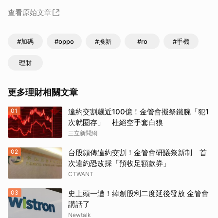
查看原始文章
#加碼
#oppo
#換新
#ro
#手機
理財
更多理財相關文章
01
違約交割飆近100億！金管會擬祭鐵腕「犯1
次就圈存」 杜絕空手套白狼
三立新聞網
02
台股頻傳違約交割！金管會研議祭新制 首
次違約恐改採「預收足額款券」
CTWANT
03
史上頭一遭！緯創股利二度延後發放 金管會
講話了
Newtalk