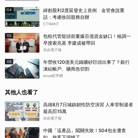
04
緯創股利2度延發史上首例 金管會說重
話：考慮收回股務自辦
CTWANT
05
包租代管龍頭前董爆百億資金缺口！檢調一
早搜索兆基 李建成被帶回
自由電子報
06
年營收120億美元鐵礦砂巨頭出事了？銀行
凍結帳戶、礦商急切割
anue鉅亨網
其他人也看了
高雄8月7日城鎮韌性防空演習 人車管制違者
最高罰15萬
自由電子報
中國「這產品」闖關失敗！504包全遭查
扣 旅客下場慘了