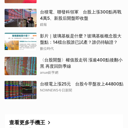
台積電、聯發科領軍 台股上漲300點再戰
4萬5、新股后開盤即收盤
鏡報
影片｜玻璃基板是什麼？玻璃基板概念股大
盤點：14檔台股誰已試產？誰仍待驗證？
數位時代
〈台股開盤〉權值股走弱 漲逾400點後翻小
黑 再度回防季線
anue鉅亨網
台積電上漲25元 台股今早盤攻上44800點
NOWNEWS今日新聞
查看更多手機王