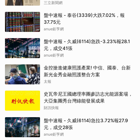
三立新聞網
盤中速報 - 泰谷(3339)大跌7.02%，報
37.75元
anue鉅亨網
盤中速報 - 久威(6114)急跌-3.23%報28.1
元，成交41張
anue鉅亨網
金控搶進健康照護產業! 中信、國泰、台新
新光金秀金融照護整合方案
太報
史瓦帝尼王國總理率團參訪志光能源案場，
大亞集團秀台灣綠能發展成果
財訊快報
盤中速報 - 久威(6114)急拉3.72%報27.9
元，成交28張
anue鉅亨網