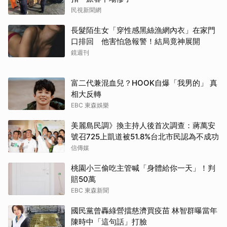
民視新聞網
長髮陌生女「穿性感黑絲漁網內衣」在家門
口排回 他害怕急報警！結局竟神展開
鏡週刊
富二代兼混血兒？HOOK自爆「我男的」 真
相大反轉
EBC 東森娛樂
美麗島民調》換主持人後首次調查：蔣萬安
取消
號召725上凱道被51.8%台北市民認為不成功
信傳媒
桃園小三偷吃主管喊「身體給你一天」！判
賠50萬
EBC 東森新聞
國民黨曾轟綠營擋慈濟買疫苗 林智群曝當年
陳時中「這句話」打臉