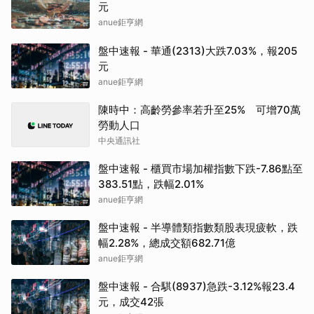
元
anue鉅亨網
盤中速報 - 華通(2313)大跌7.03%，報205
元
anue鉅亨網
陳時中：高齡勞參率若升至25% 可增70萬
勞動人口
中央通訊社
盤中速報 - 櫃買市場加權指數下跌-7.86點至
383.51點，跌幅2.01%
anue鉅亨網
盤中速報 - 半導體類指數類股表現疲軟，跌
幅2.28%，總成交額682.71億
anue鉅亨網
盤中速報 - 合騏(8937)急跌-3.12%報23.4
元，成交42張