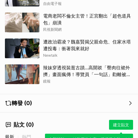
自由電子報
電商老闆不倫女主管！正宮翻出「超色道具
包」崩潰
民視新聞網
遭政治霸凌？魏嘉賢揭父親命危、住家水塔
遭投毒：衝著我來就好
Newtalk
辣妹穿透視裝逛古蹟…高開衩「臀肉往裙外
擠」畫面瘋傳！導覽員「一句話」勸離被狂
讚
鏡報
轉發 (0)
貼文 (0)
建立貼文
最新
熱門