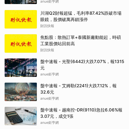
anue鉅亨網
川湖Q2財報超猛，毛利率87.42%跌破市場
眼鏡，股價破萬再鎖漲停
財訊快報
焦點股：散熱訂單+泰國新廠動能起，時碩
工業股價站回前高
財訊快報
盤中速報 - 光聖(6442)大跌7.07%，報1315
元
anue鉅亨網
盤中速報 - 艾姆勒(2241)大跌7.12%，報
32.6元
anue鉅亨網
盤中速報 - 越南控-DR(9110)急拉6.06%報
3.07元，成交1張
anue鉅亨網