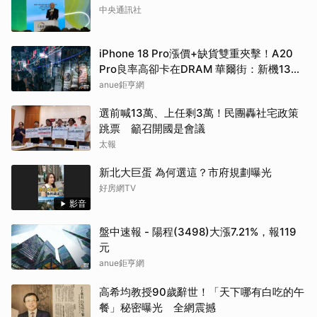
中央通訊社
iPhone 18 Pro漲價+缺貨雙重夾擊！A20
Pro良率高卻卡在DRAM 華爾街：新機1399
美元起跳
anue鉅亨網
選前喊13萬、上任剩3萬！民團轟社宅政策
跳票 籲召開國是會議
太報
新北大巨蛋 為何選這？市府規劃曝光
好房網TV
影音
盤中速報 - 陽程(3498)大漲7.21%，報119
元
anue鉅亨網
高希均教授90歲辭世！「天下哪有白吃的午
餐」秘密曝光 全網震撼