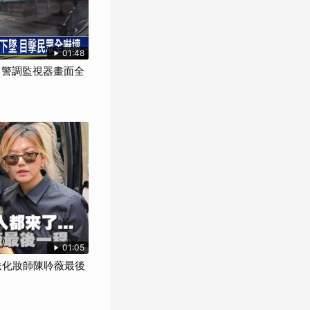
01:48
" 警調監視器畫面全
01:05
來送化妝師陳聆薇最後