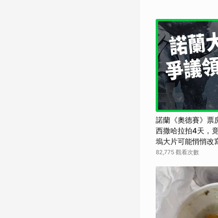
諾蘭《奧德賽》票
西撒哈拉拍4天，竟
塢大片可能悄悄改寫
界】
82,775 觀看次數