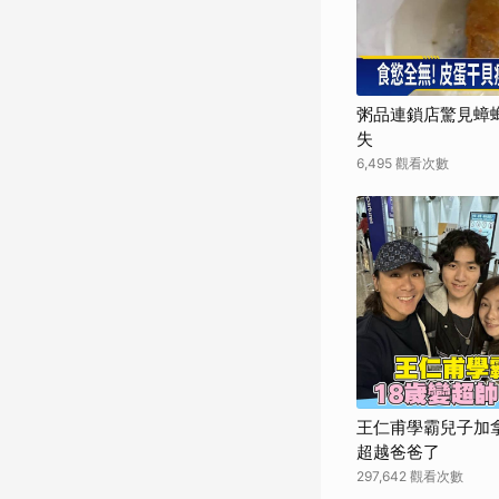
粥品連鎖店驚見蟑螂
失
6,495 觀看次數
王仁甫學霸兒子加拿
超越爸爸了
297,642 觀看次數