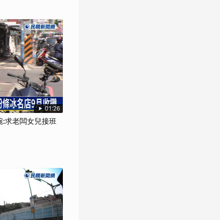
01:26
碗:求老闆女兒接班