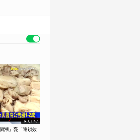
01:47
價潮」憂「連鎖效