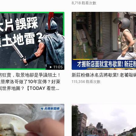
8,718 觀看次數
11:05
房狂賣，取景地卻是爭議領土！
新莊粉條冰名店將歇業! 老饕敲
替摩洛哥做了10年宣傳？好萊
115,356 觀看次數
世界地圖？【TODAY 看世