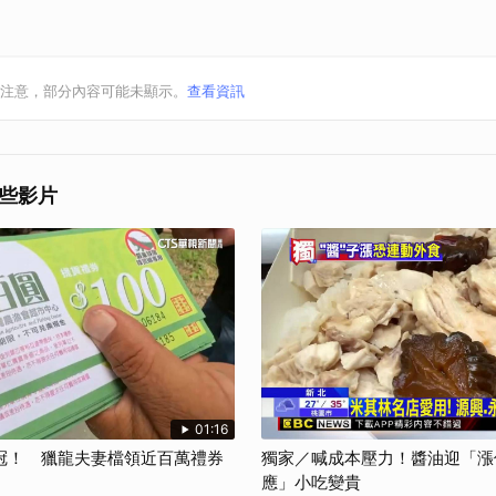
注意，部分內容可能未顯示。
查看資訊
些影片
01:16
冠！ 獵龍夫妻檔領近百萬禮券
獨家／喊成本壓力！醬油迎「漲
應」小吃變貴