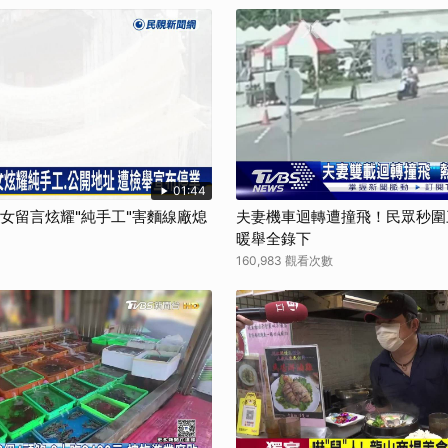
01:44
孫女留言炫耀"純手工"害麵線廠熄
夫妻機車迴轉遭撞飛！民眾秒圍
暖舉全錄下
160,983 觀看次數