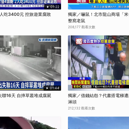
01:22
2人吃3400元 控旅遊業腐敗
獨家／嚇鼠！北市龍山商場「米
整窩老鼠
208,177 觀看次數
01:44
聯16天 自摔草叢堆成腐屍
獨家／借錢結怨？代書搭電梯遭
淋頭
212,132 觀看次數