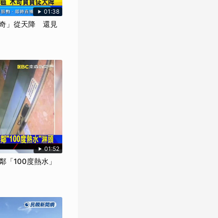
01:38
奇」從天降 還見
01:52
鄰「100度熱水」