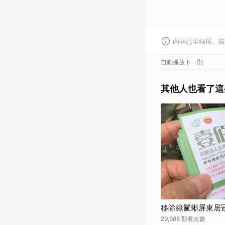
內容已至結尾。請
自動播放下一則
其他人也看了這
移除綠鬣蜥屏東居
29,688 觀看次數