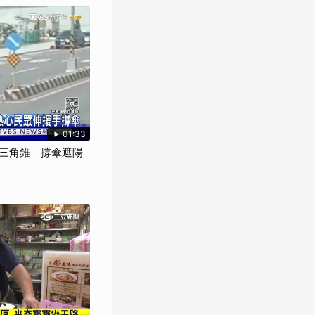
01:33
三角錐 撐傘遮陽