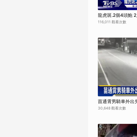
龍虎斑.2個4頭鮑 
116,011 觀看次數
苗通霄男騎車外出失
30,648 觀看次數