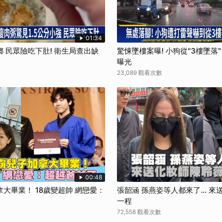
取消
01:34
 民眾險吃下肚! 衛生局查出缺
驚悚墜樓案曝! 小狗從"3樓墜落
曝光
23,089 觀看次數
00:48
大畢業！ 18歲變超帥 網戀愛：
張韶涵 孫燕姿等人都來了... 
一程
72,558 觀看次數