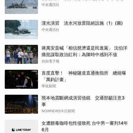
中央通訊社
漢光演習 淡水河放置阻絕設施（1）(圖)
中央通訊社
蔣萬安昔喊「相信慈濟還是民進黨」 沈伯洋
痛批謀取政治紅利：為陳時中感到不值
自由電子報
首度直擊！ 神秘隧道直通衡指所 總統曝
「萬鈞計畫」
華視新聞
熊本地震斷網成演習借鏡 交通部籲注意3
事
NOWNEWS今日新聞
女遭餵毒咖啡包性侵致死 台中男一審判14年
6月