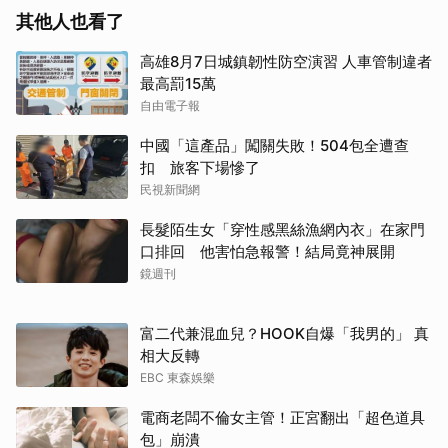
其他人也看了
高雄8月7日城鎮韌性防空演習 人車管制違者
最高罰15萬
自由電子報
中國「這產品」闖關失敗！504包全遭查
扣 旅客下場慘了
民視新聞網
長髮陌生女「穿性感黑絲漁網內衣」在家門
口排回 他害怕急報警！結局竟神展開
鏡週刊
富二代兼混血兒？HOOK自爆「我男的」 真
相大反轉
EBC 東森娛樂
電商老闆不倫女主管！正宮翻出「超色道具
包」崩潰