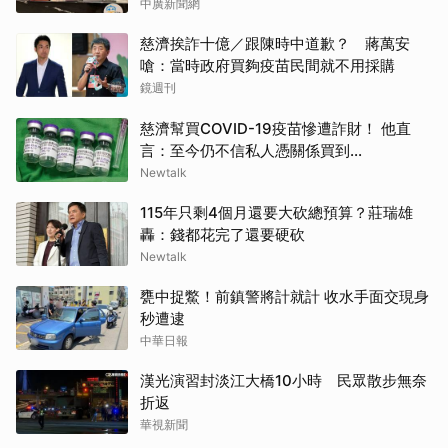
中廣新聞網
慈濟挨詐十億／跟陳時中道歉？ 蔣萬安
嗆：當時政府買夠疫苗民間就不用採購
鏡週刊
慈濟幫買COVID-19疫苗慘遭詐財！ 他直
言：至今仍不信私人憑關係買到...
Newtalk
115年只剩4個月還要大砍總預算？莊瑞雄
轟：錢都花完了還要硬砍
Newtalk
甕中捉鱉！前鎮警將計就計 收水手面交現身
秒遭逮
中華日報
漢光演習封淡江大橋10小時 民眾散步無奈
折返
華視新聞