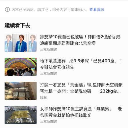
內容已至結尾。請注意，部分內容可能未顯示。
查看資訊
繼續看下去
詐慈濟10億自己也被騙！律師借2億給香港
通緝富商馬廷海建台北天空塔
三立新聞網
地下墳墓遷葬…挖3.6米深「已見400座」！
今辦法會安撫祖先
三立新聞網
打開一看驚見「黃金牆」!明星律師天空樹豪
宅地板一掀開：全是現鈔磚 232kg金山
震撼影像曝
鏡報
女律師詐慈濟10億主謀竟是「無業男」 老
爸囤黃金就是怕他把錢敗光
三立新聞網