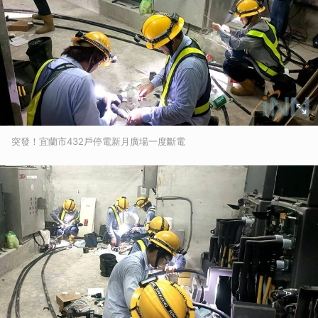
突發！宜蘭市432戶停電新月廣場一度斷電