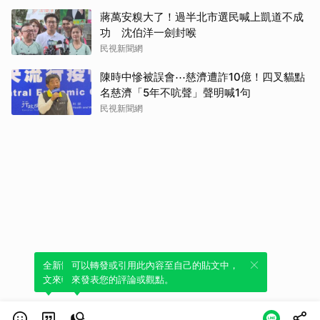
蔣萬安糗大了！過半北市選民喊上凱道不成
功 沈伯洋一劍封喉
民視新聞網
陳時中慘被誤會⋯慈濟遭詐10億！四叉貓點
名慈濟「5年不吭聲」聲明喊1句
民視新聞網
全新體驗！一鍵引用此內容，透過發布貼
可以轉發或引用此內容至自己的貼文中，
文來輕鬆表達個人立場。
來發表您的評論或觀點。