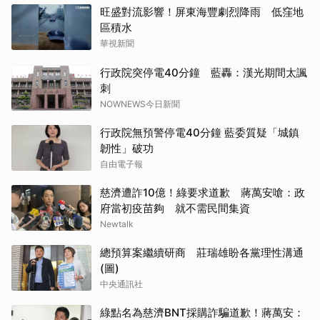
旺盛對流影響！屏東海豐劇烈降雨 低窪地
區積水
華視新聞
行政院突停電40分鐘 藍轟：漢光期間太諷
刺
NOWNEWS今日新聞
行政院無預警停電40分鐘 藍委質疑「城鎮
韌性」破功
自由電子報
慈濟遭詐10億！綠要求道歉 蔣萬安嗆：政
府當初疫苗夠 就不需民間集資
Newtalk
總預算案繼續研商 莊瑞雄盼各黨理性溝通
(圖)
中央通訊社
綠點名為慈濟BNT採購詐騙道歉！蔣萬安：