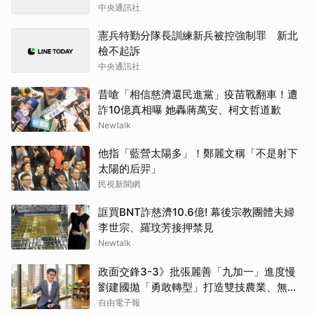
中央通訊社
憲兵特勤分隊長訓練新兵被控強制罪 新北
檢不起訴
中央通訊社
昔嗆「相信慈濟還民進黨」疫苗戰翻車！遭
詐10億真相曝 她轟蔣萬安、柯文哲道歉
Newtalk
他指「藍營太陽多」！鄭麗文稱「不是射下
太陽的后羿」
民視新聞網
誆買BNT詐慈濟10.6億! 幕後宗教團體夫婦
李世宗、羅玟芳接押禁見
Newtalk
政面交鋒3-3》批張麗善「九加一」進度慢
劉建國拋「勇敢轉型」打造雙技農業、無人
載具基地
自由電子報