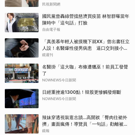
民視新聞網
國民黨曾轟綠營擋慈濟買疫苗 林智群曝當年
陳時中「這句話」打臉
自由電子報
「真羨慕年輕人被摸幾下就XX」曾出書狂立
人設！名醫爆性侵男病患 逼口交到接小孩
鬧鐘響才停
鏡週刊
名醫掛「這大咖」布條遭獵巫！前員工發聲
了
NOWNEWS今日新聞
日經重挫逾1300點！韓股更慘觸發熔斷
NOWNEWS今日新聞
辣妹穿透視裝逛古蹟…高開衩「臀肉往裙外
擠」畫面瘋傳！導覽員「一句話」勸離被狂
讚
鏡報