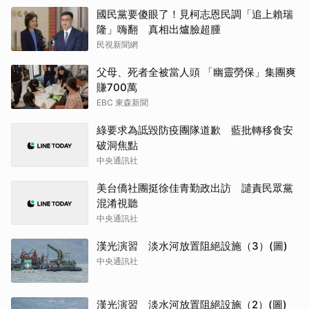
國民黨要傻眼了！見柯志恩民調「追上賴瑞
隆」嗨翻 真相出爐臉超腫
民視新聞網
父母、死者全被當人頭 「幽靈勞保」集團爽
賺700萬
EBC 東森新聞
綠要求為詆毀防疫團隊道歉 藍批轉移食安
破洞焦點
中央通訊社
美台僑社團挺徐佳青勤政出訪 譴責民眾黨
混淆視聽
中央通訊社
漢光演習 淡水河放置阻絕設施（3）(圖)
中央通訊社
漢光演習 淡水河放置阻絕設施（2）(圖)