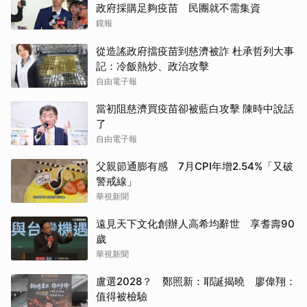
政府採購足夠疫苗 民團就不需集資
鏡報
從造謠政府擋疫苗到慈濟被詐 杜承哲列大事
記：冷飯熱炒、政治攻擊
自由電子報
當初阻慈濟買疫苗卻被藍白攻擊 陳時中說話
了
自由電子報
父親節通膨有感 7月CPI年增2.54%「又破
警戒線」
華視新聞
遠見天下文化創辦人高希均辭世 享耆壽90
歲
華視新聞
盧選2028？ 鄭照新：耶誕揭曉 廖偉翔：
值得被檢驗