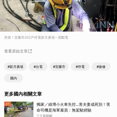
突發！宜蘭市432戶停電新月廣場一度斷電
查看原始文章
#新月廣場
#台電
#宜蘭市
#停電
#搶修
國內
更多國內相關文章
01
獨家／綠博小火車失控…害夫妻成死別！害
命司機是海軍雇員：無駕駛經驗
三立新聞網