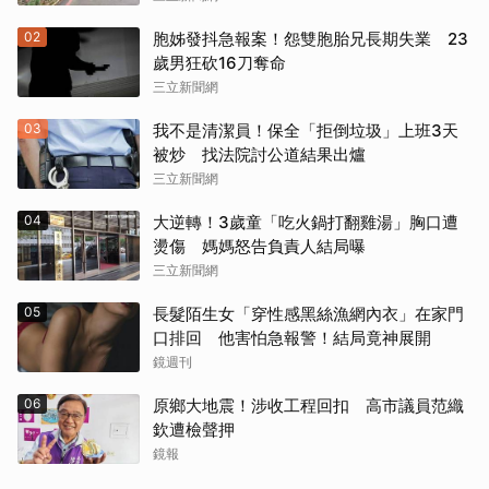
02
胞姊發抖急報案！怨雙胞胎兄長期失業 23
歲男狂砍16刀奪命
三立新聞網
03
我不是清潔員！保全「拒倒垃圾」上班3天
被炒 找法院討公道結果出爐
三立新聞網
04
大逆轉！3歲童「吃火鍋打翻雞湯」胸口遭
燙傷 媽媽怒告負責人結局曝
三立新聞網
05
長髮陌生女「穿性感黑絲漁網內衣」在家門
口排回 他害怕急報警！結局竟神展開
鏡週刊
06
原鄉大地震！涉收工程回扣 高市議員范織
欽遭檢聲押
鏡報