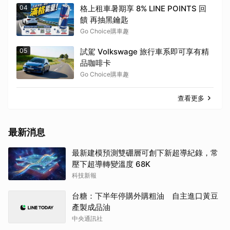
04
格上租車暑期享 8% LINE POINTS 回
饋 再抽黑鑰匙
Go Choice購車趣
05
試駕 Volkswage 旅行車系即可享有精
品咖啡卡
Go Choice購車趣
查看更多
最新消息
最新建模預測雙硼層可創下新超導紀錄，常
壓下超導轉變溫度 68K
科技新報
台糖：下半年停購外購粗油 自主進口黃豆
產製成品油
中央通訊社