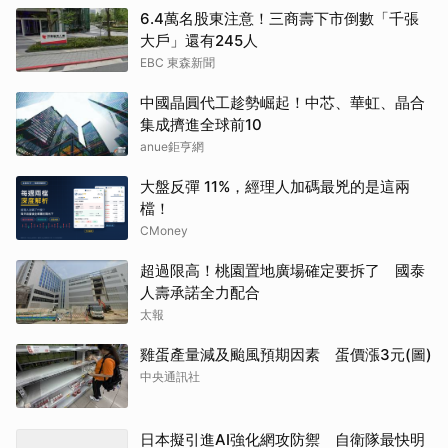
6.4萬名股東注意！三商壽下市倒數「千張
大戶」還有245人
EBC 東森新聞
中國晶圓代工趁勢崛起！中芯、華虹、晶合
集成擠進全球前10
anue鉅亨網
大盤反彈 11%，經理人加碼最兇的是這兩
檔！
CMoney
超過限高！桃園置地廣場確定要拆了 國泰
人壽承諾全力配合
太報
雞蛋產量減及颱風預期因素 蛋價漲3元(圖)
中央通訊社
日本擬引進AI強化網攻防禦 自衛隊最快明