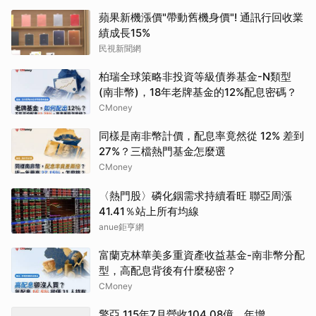
蘋果新機漲價"帶動舊機身價"! 通訊行回收業
績成長15%
民視新聞網
柏瑞全球策略非投資等級債券基金-N類型
(南非幣)，18年老牌基金的12%配息密碼？
CMoney
同樣是南非幣計價，配息率竟然從 12% 差到
27%？三檔熱門基金怎麼選
CMoney
〈熱門股〉磷化銦需求持續看旺 聯亞周漲
41.41％站上所有均線
anue鉅亨網
富蘭克林華美多重資產收益基金-南非幣分配
型，高配息背後有什麼秘密？
CMoney
擎亞 115年7月營收104.08億、年增