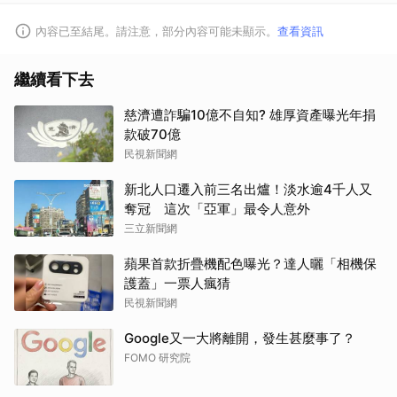
內容已至結尾。請注意，部分內容可能未顯示。
查看資訊
繼續看下去
慈濟遭詐騙10億不自知? 雄厚資產曝光年捐
款破70億
民視新聞網
新北人口遷入前三名出爐！淡水逾4千人又
奪冠 這次「亞軍」最令人意外
三立新聞網
蘋果首款折疊機配色曝光？達人曬「相機保
護蓋」一票人瘋猜
民視新聞網
Google又一大將離開，發生甚麼事了？
FOMO 研究院