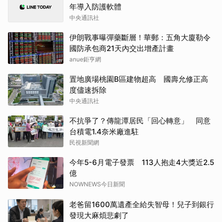
年導入防護軟體
中央通訊社
伊朗戰事曝彈藥斷層！華郵：五角大廈勒令
國防承包商21天內交出增產計畫
anue鉅亨網
置地廣場桃園B區建物超高 國壽允修正高
度儘速拆除
中央通訊社
不抗爭了？傳龍潭居民「回心轉意」 同意
台積電1.4奈米廠進駐
民視新聞網
今年5-6月電子發票 113人抱走4大獎近2.5
億
NOWNEWS今日新聞
老爸留1600萬遺產全給失智母！兒子到銀行
發現大麻煩悲劇了