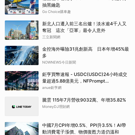
抽黑鑰匙
Go Choice購車趣
新北人口遷入前三名出爐！淡水逾4千人又
奪冠 這次「亞軍」最令人意外
三立新聞網
金控海外曝險31兆創新高 日本年增45%最
多
NOWNEWS今日新聞
鉅亨買幣速報 - USDC(USDC)24小時成交
量超過5.88億美元，NFPrompt
Token(NFP)24小時漲幅達66.2%
anue鉅亨網
騰雲 115年7月營收9032萬、年增35.82%
MoneyDJ理財網
中國7月CPI年增0.5%、PPI升3.5%！AI帶
動消費電子漲價、物價復甦力道仍溫和