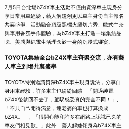
7月5日台北場bZ4X車主活動不僅由資深車主現身分
享日常用車經驗，藝人解婕翎更以車主身份自主報名
共襄盛舉。活動融合頂級黑標火腿切片秀、歐式午茶
與車用香氛手作體驗，為bZ4X車主打造一場集結品
味、美感與純電生活理念於一身的沉浸式饗宴。
TOYOTA集結全台bZ4X車主齊聚交流，亦有藝
人車主到場共襄盛舉
TOYOTA特別邀請資深bZ4X車主現身說法，分享自
身用車經驗，許多車主也紛紛回饋：「開過純電
bZ4X後就回不去了，駕馭感受真的完全不同！」、
「不只自己開得滿意，連老婆的車也打算換成
bZ4X。」、「很開心能和許多在網路上認識已久的
車友們相見歡。」此外，藝人解婕翎身為bZ4X車主