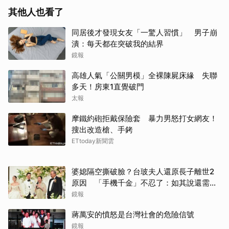
其他人也看了
同居後才發現女友「一驚人習慣」 男子崩
潰：每天都在突破我的結界
鏡報
高雄人氣「公關男模」全裸陳屍床緣 失聯
多天！房東1直覺破門
太報
摩鐵約砲拒戴保險套 暴力男怒打女網友！
搜出改造槍、手銬
ETtoday新聞雲
婆媳隔空撕破臉？台玻夫人還原長子離世2
原因 「手機千金」不忍了：如其說還需要
離開嗎？
鏡報
蔣萬安的憤怒是台灣社會的危險信號
鏡報