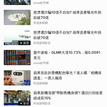
anue鉅亨網
慈濟遭詐騙10億不自知? 雄厚資產曝光年捐
款破70億
民視新聞網
慈濟遭詐騙10億不自知? 雄厚資產曝光年捐
款破70億
影音
民視新聞影音
盤中速報 - GLMR大漲10.73%，報0.0091
美元
anue鉅亨網
蘋果首款折疊機配色曝光？達人曬「相機保
護蓋」一票人瘋猜
民視新聞網
蘋果新機漲價"帶動舊機身價"! 通訊行回收業
績成長15%
影音
民視新聞影音