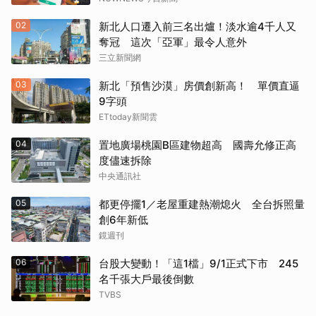
02
新北人口遷入前三名出爐！淡水逾4千人又
奪冠 這次「亞軍」最令人意外
三立新聞網
03
新北「預售沙漠」房價創新高！ 單價直逼
9字頭
ETtoday新聞雲
04
置地廣場桃園B區建物超高 國壽允修正高
度儘速拆除
中央通訊社
05
都更停擺1／老屋重建熱潮熄火 全台拆照量
創6年新低
鏡週刊
06
台股大變動！「這1檔」9/1正式下市 245
名千張大戶最後倒數
TVBS