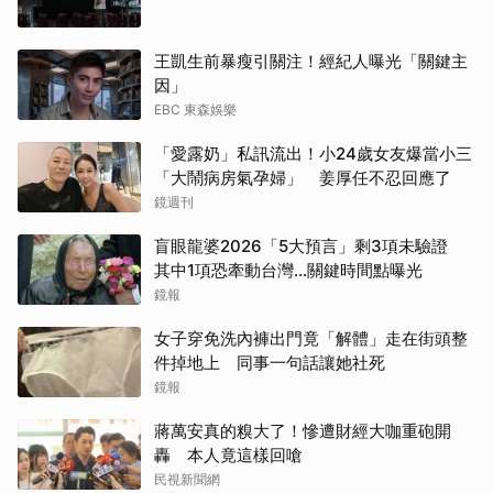
王凱生前暴瘦引關注！經紀人曝光「關鍵主
因」
EBC 東森娛樂
「愛露奶」私訊流出！小24歲女友爆當小三
「大鬧病房氣孕婦」 姜厚任不忍回應了
鏡週刊
盲眼龍婆2026「5大預言」剩3項未驗證
其中1項恐牽動台灣...關鍵時間點曝光
鏡報
女子穿免洗內褲出門竟「解體」走在街頭整
件掉地上 同事一句話讓她社死
鏡報
蔣萬安真的糗大了！慘遭財經大咖重砲開
轟 本人竟這樣回嗆
民視新聞網