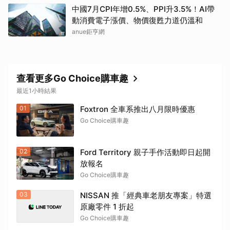
中國7月CPI年增0.5%、PPI升3.5%！AI帶
動消費電子漲價、物價復甦力道仍溫和
anue鉅亨網
查看更多Go Choice購車趣
最近1小時結果
01
Foxtron 全車系推出八月限時優惠
Go Choice購車趣
02
Ford Territory 親子手作活動即日起開
放報名
Go Choice購車趣
03
NISSAN 推「經典車老朋友專案」特選
原廠零件 1 折起
Go Choice購車趣