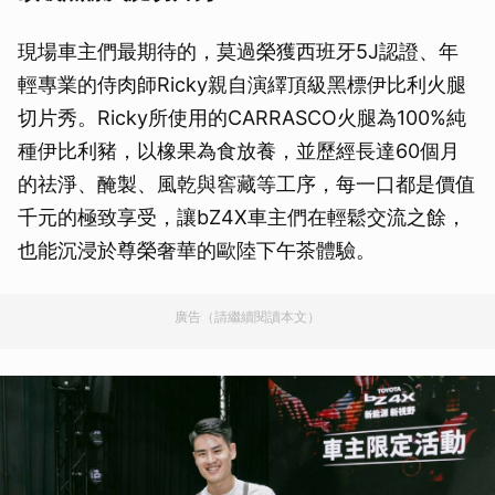
現場車主們最期待的，莫過榮獲西班牙5J認證、年
輕專業的侍肉師Ricky親自演繹頂級黑標伊比利火腿
切片秀。Ricky所使用的CARRASCO火腿為100%純
種伊比利豬，以橡果為食放養，並歷經長達60個月
的祛淨、醃製、風乾與窖藏等工序，每一口都是價值
千元的極致享受，讓bZ4X車主們在輕鬆交流之餘，
也能沉浸於尊榮奢華的歐陸下午茶體驗。
廣告（請繼續閱讀本文）