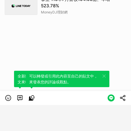
523.78%
MoneyDJ理財網
全新體驗！一鍵引用此內容，透過發布貼
可以轉發或引用此內容至自己的貼文中，
文來輕鬆表達個人立場。
來發表您的評論或觀點。
類別
服務條款
隱私權政策
服務聲明
© LINE Plus Corporation