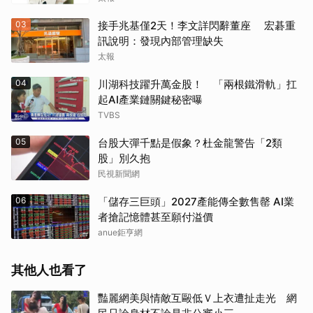
03
接手兆基僅2天！李文詳閃辭董座 宏碁重
訊說明：發現內部管理缺失
太報
04
川湖科技躍升萬金股！ 「兩根鐵滑軌」扛
起AI產業鏈關鍵秘密曝
TVBS
05
台股大彈千點是假象？杜金龍警告「2類
股」別久抱
民視新聞網
06
「儲存三巨頭」2027產能傳全數售罄 AI業
者搶記憶體甚至願付溢價
anue鉅亨網
其他人也看了
豔麗網美與情敵互毆低Ｖ上衣遭扯走光 網