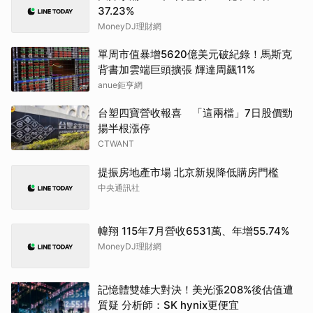
37.23%
MoneyDJ理財網
單周市值暴增5620億美元破紀錄！馬斯克
背書加雲端巨頭擴張 輝達周飆11%
anue鉅亨網
台塑四寶營收報喜 「這兩檔」7日股價勁
揚半根漲停
CTWANT
提振房地產市場 北京新規降低購房門檻
中央通訊社
幃翔 115年7月營收6531萬、年增55.74%
MoneyDJ理財網
記憶體雙雄大對決！美光漲208%後估值遭
質疑 分析師：SK hynix更便宜