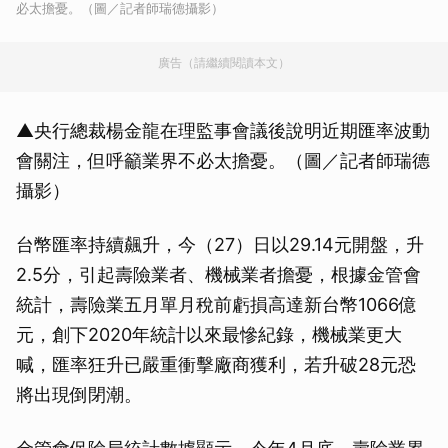
必太擔憂。（圖／記者師瑞德攝影）
廣告（請繼續閱讀本文）
▲央行總裁楊金龍在理監事會議後說明近期匯率波動
會關注，但呼籲業界不必太擔憂。（圖／記者師瑞德
攝影）
台幣匯率持續飆升，今（27）日以29.14元開盤，升
2.5分，引起壽險業者、機械業者擔憂，根據金管會
統計，壽險業五月單月稅前虧損高達新台幣1066億
元，創下2020年統計以來最慘紀錄，機械業更大
喊，匯率狂升已嚴重衝擊廠商獲利，若升破28元恐
將出現倒閉潮。