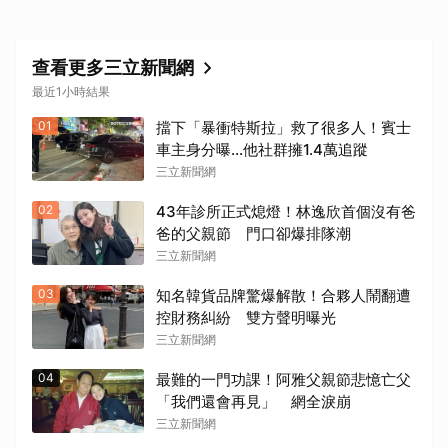
查看更多三立新聞網
最近1小時結果
01
擋下「暴衝特斯拉」救了很多人！賓士
車主身分曝…他社群擁1.4萬追蹤
三立新聞網
02
43年診所正式熄燈！林逸欣首個沒有爸
爸的父親節 門口卻爆排隊潮
三立新聞網
03
知名韓貨品牌驚爆解散！合夥人鬧翻遭
控財務糾紛 雙方聲明曝光
三立新聞網
04
最難的一門功課！阿雅父親節悲憶亡父
「我們還會再見」 網全淚崩
三立新聞網