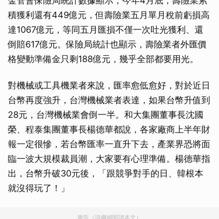
金管會保險局統計數據顯示，今年4月底，壽險業累
積獲利還有449億元，但壽險業五月單月稅前虧損高
達1067億元，等同五月匯損不僅一次吐光獲利、還
倒賠617億元。保險局統計也顯示，壽險業者外匯價
格變動準備金只剩188億元，幾乎全部都要用光。
對機械或工具機業者來說，匯率愈低愈好，對於近日
台幣再度強升，台灣機械業者表達，如果台幣升值到
28元，台灣機械業會倒一半。和大集團董事長沈國
榮、程泰集團董事長楊德華都說，各家廠商上半年財
報一定很慘，若台幣匯率一直升下去，產業界恐將面
臨一波大規模裁員潮，大家要有心理準備。楊德華指
出，台幣升破30元後，「跟競爭對手的日、韓根本
就沒得玩了！」
廣告（請繼續閱讀本文）