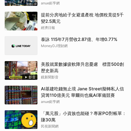
anue鉅亨網
提前分房地給子女避遺產稅 地價稅竟從5千
變2.5萬元
經濟日報
泰詠 115年7月營收2.87億、年增0.77%
MoneyDJ理財網
美股就業數據疲軟降升息憂慮 標普500創
歷史新高
影音
鏡新聞影音
AI基建吃錢無止境 Jane Street擬轉私人信
貸籌110億美元 華爾街也瘋AI軍備競賽
anue鉅亨網
「萬元股」小資族也能碰？專家PO對帳單：
賺30萬
民視新聞網