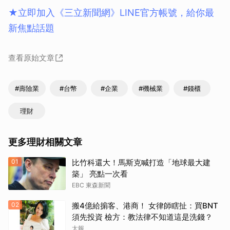
★立即加入《三立新聞網》LINE官方帳號，給你最
新焦點話題
查看原始文章
#壽險業
#台幣
#企業
#機械業
#錢櫃
理財
更多理財相關文章
01
比竹科還大！馬斯克喊打造「地球最大建
築」 亮點一次看
EBC 東森新聞
02
搬4億給掮客、港商！ 女律師瞎扯：買BNT
須先投資 檢方：教法律不知道這是洗錢？
太報