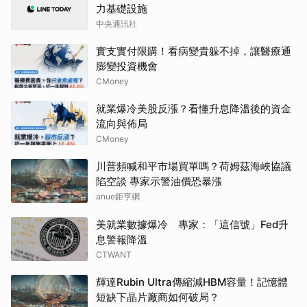
力基礎設施
中央通訊社
實支實付限購！看病變貴躲不掉，讓醫療通
膨變投資機會
CMoney
就業爆冷美股反漲？看懂升息降溫後的資金
流向與佈局
CMoney
川普頻喊和平市場買單嗎？荷姆茲海峽協議
陷空談 專家示警油價恐暴漲
anue鉅亨網
美就業數據爆冷 專家：「這信號」Fed升
息警報降溫
CTWANT
輝達Rubin Ultra傳縮減HBM容量！記憶體
短缺下晶片廠商如何破局？