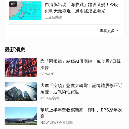
05
白海豚出現「海豚跳」路徑又變！今晚
到明天最靠近 風雨搖滾區曝光
三立新聞網
查看更多
最新消息
靠「兩根鐵」站穩AI供應鏈 萬金股7日飆
漲停
CTWANT
大摩「空頭」態度大轉彎！記憶體股修正近
尾聲：迎戰術性買點
anue鉅亨網
華航上半年營收寫新高 淨利、EPS歷年次
高
NOWNEWS今日新聞