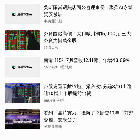
吳昕陽當選無店面公會理事長 聚焦AI永續
資安發展
中央通訊社
外資圈最高價！大和喊川湖15,000元 三大
外資力挺萬金股
經濟日報
南港 115年7月營收12.11億、年增43.09%
MoneyDJ理財網
台股處置天數縮短、撮合改2分鐘8/10上路
這10檔上市股提前出關
anue鉅亨網
看到「晶片實力」後悔了？斷交19年「前邦
交國」要來台了
民視新聞網