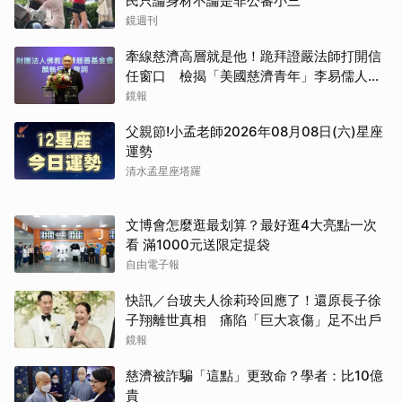
民只論身材不論是非公審小三
鏡週刊
牽線慈濟高層就是他！跪拜證嚴法師打開信
任窗口 檢揭「美國慈濟青年」李易儒人脈
網絡
鏡報
父親節!小孟老師2026年08月08日(六)星座
運勢
清水孟星座塔羅
文博會怎麼逛最划算？最好逛4大亮點一次
看 滿1000元送限定提袋
自由電子報
快訊／台玻夫人徐莉玲回應了！還原長子徐
子翔離世真相 痛陷「巨大哀傷」足不出戶
鏡報
慈濟被詐騙「這點」更致命？學者：比10億
貴