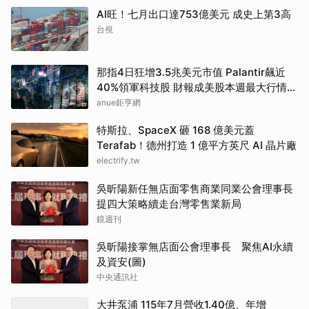
AI旺！七月出口達753億美元 成史上第3高
台視
那指4日狂增3.5兆美元市值 Palantir飆近
40%領軍科技股 財報成美股本週最大行情推
手
anue鉅亨網
特斯拉、SpaceX 砸 168 億美元蓋
Terafab！德州打造 1 億平方英尺 AI 晶片廠
electrify.tw
吳昕陽新任無店面零售商業同業公會理事長
提四大策略續走台灣零售業新局
鏡週刊
吳昕陽接掌無店面公會理事長 聚焦AI永續
及資安(圖)
中央通訊社
大井泵浦 115年7月營收1.40億、年增