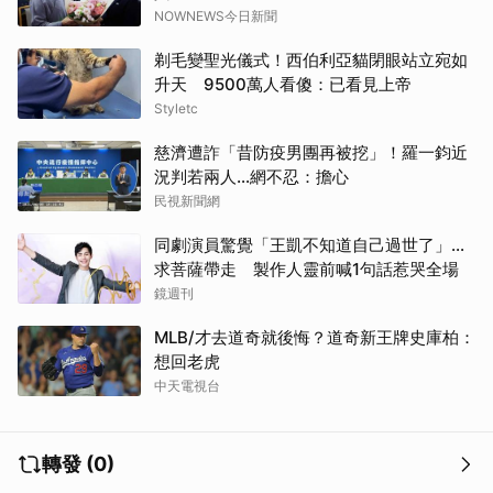
NOWNEWS今日新聞
剃毛變聖光儀式！西伯利亞貓閉眼站立宛如
升天 9500萬人看傻：已看見上帝
Styletc
慈濟遭詐「昔防疫男團再被挖」！羅一鈞近
況判若兩人…網不忍：擔心
民視新聞網
同劇演員驚覺「王凱不知道自己過世了」...
求菩薩帶走 製作人靈前喊1句話惹哭全場
鏡週刊
MLB/才去道奇就後悔？道奇新王牌史庫柏：
想回老虎
中天電視台
轉發 (0)