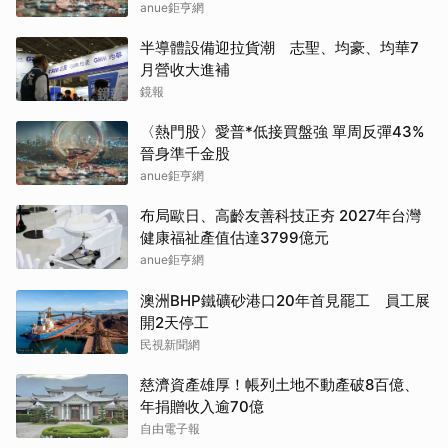
anue鉅亨網
半導體設備迎拉貨潮 志聖、均豪、均華7
月營收大進補
鏡報
〈熱門股〉愛普*低接買盤強 單周反彈43%
晉身準千金股
anue鉅亨網
布局歐日、高齡友善科技正夯 2027年台灣
健康福祉產值估達3799億元
anue鉅亨網
澳洲BHP鐵礦砂港口20年首見罷工 員工展
開2天停工
民視新聞網
慈濟資產雄厚！帳列土地不動產破8百億、
年捐贈收入逾70億
自由電子報