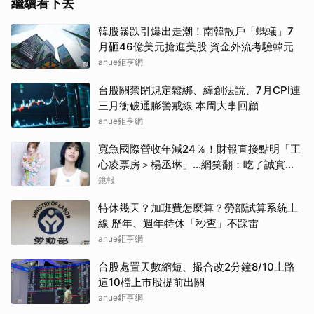
繼續看下去
韓股暴跌引爆出走潮！南韓散戶「螞蟻」7
月砸46億美元搶進美股 資金外流考驗韓元
anue鉅亨網
台股關禁閉規定鬆綁、緯創法說、7月CPI連
三月衝破通膨警戒線 本周大事回顧
取消
anue鉅亨網
寬魚國際營收年減24％！財報直接點明「王
心凌票房＞楊丞琳」…網笑翻：吃了誠實果
實？
鏡報
特休幾天？加班費怎麼算？勞部試算系統上
線 歷年、週年特休「秒查」不踩雷
anue鉅亨網
台股處置天數縮短、撮合改2分鐘8/10上路
這10檔上市股提前出關
anue鉅亨網