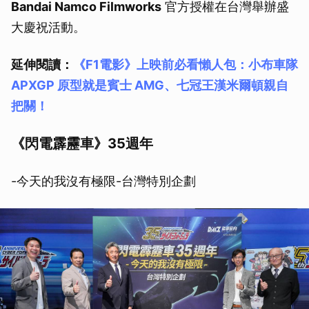
Bandai Namco Filmworks
官方授權在台灣舉辦盛
大慶祝活動。
延伸閱讀：
《F1電影》上映前必看懶人包：小布車隊
APXGP 原型就是賓士 AMG、七冠王漢米爾頓親自
把關！
《閃電霹靂車》35週年
-今天的我沒有極限-台灣特別企劃