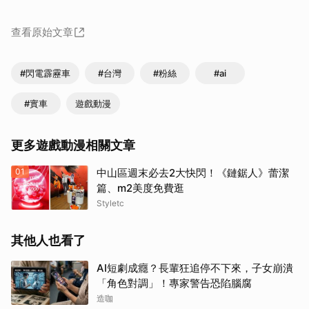
查看原始文章
#閃電霹靂車
#台灣
#粉絲
#ai
#實車
遊戲動漫
更多遊戲動漫相關文章
01
中山區週末必去2大快閃！《鏈鋸人》蕾潔
篇、m2美度免費逛
Styletc
其他人也看了
AI短劇成癮？長輩狂追停不下來，子女崩潰
「角色對調」！專家警告恐陷腦腐
造咖