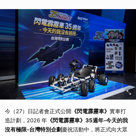
今（27）日記者會正式公開
《閃電霹靂車》
實車打
造計劃，2026 年
《閃電霹靂車》35週年-今天的我
沒有極限-台灣特別企劃
慶祝活動中，將正式向大眾