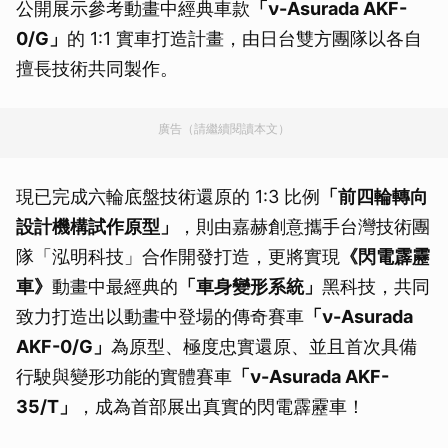
公開展示參考動畫中經典車款
「ν-Asurada AKF-
0/G」
的 1:1 實車打造計畫，由日台雙方團隊以各自
擅長技術共同製作。
廣告（請繼續閱讀本文）
現已完成六輪底盤技術還原的 1:3 比例
「前四輪轉向
設計機構試作原型」
，則由嘉赫創意攜手台灣技術團
隊「泓明科技」合作開發打造，更將實現
《閃電霹靂
車》
動畫中最經典的
「車身變形系統」
黑科技，共同
致力打造出以動畫中登場的傳奇賽車
「ν-Asurada
AKF-0/G」
為原型、極度忠實還原、並且首次具備
行駛與變形功能的實體賽車
「ν-Asurada AKF-
35/T」
，成為首部展出真實的閃電霹靂車！