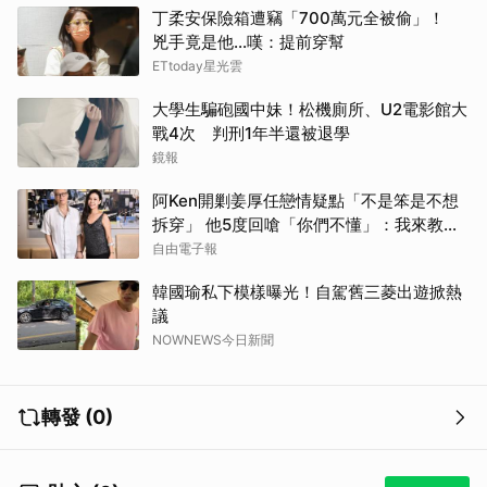
丁柔安保險箱遭竊「700萬元全被偷」！
兇手竟是他...嘆：提前穿幫
ETtoday星光雲
大學生騙砲國中妹！松機廁所、U2電影館大
戰4次 判刑1年半還被退學
鏡報
阿Ken開剿姜厚任戀情疑點「不是笨是不想
拆穿」 他5度回嗆「你們不懂」：我來教育
你們
自由電子報
韓國瑜私下模樣曝光！自駕舊三菱出遊掀熱
議
NOWNEWS今日新聞
轉發 (0)