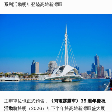
系列活動明年登陸高雄新灣區
取消
主辦單位也正式預告，
《閃電霹靂車》35 週年慶祝
活動
將於明（2026）年下半年於高雄新灣區盛大展