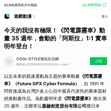
以LINE開啟
在LINE應用程式中開啟。
遊戲動漫
登入
今天的我沒有極限！《閃電霹靂車》動
畫 35 週年，會動的「阿斯拉」1:1 實車
明年登台！
COOL-STYLE潮流生活網
訂閱
發布於 2025年06月27日00:00 • Lison
以近未來的競速運動為主題的賽車動畫
《閃電霹靂
車》（Future GPX Cyber Formula）
，自 1991 年
問世後成為台灣許多人心目中最具代表性的賽車題材
經典動畫作品。為歡慶明年度
《閃電霹靂車》
推出第
35 週年，主辦單位
嘉赫創意股份有限公司
獲日本