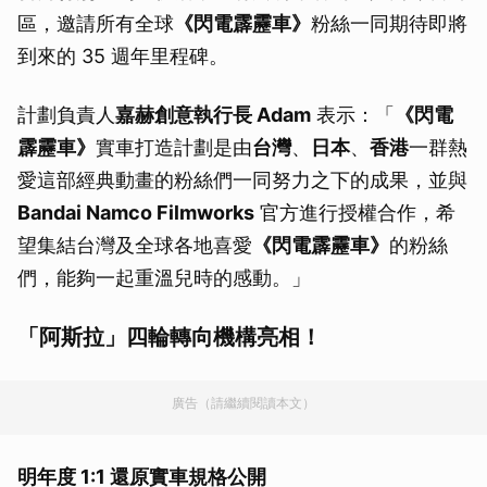
區，邀請所有全球
《閃電霹靂車》
粉絲一同期待即將
到來的 35 週年里程碑。
計劃負責人
嘉赫創意執行長 Adam
表示：「
《閃電
霹靂車》
實車打造計劃是由
台灣
、
日本
、
香港
一群熱
愛這部經典動畫的粉絲們一同努力之下的成果，並與
Bandai Namco Filmworks
官方進行授權合作，希
望集結台灣及全球各地喜愛
《閃電霹靂車》
的粉絲
們，能夠一起重溫兒時的感動。」
「阿斯拉」四輪轉向機構亮相
！
廣告（請繼續閱讀本文）
明年度 1:1 還原實車規格公開