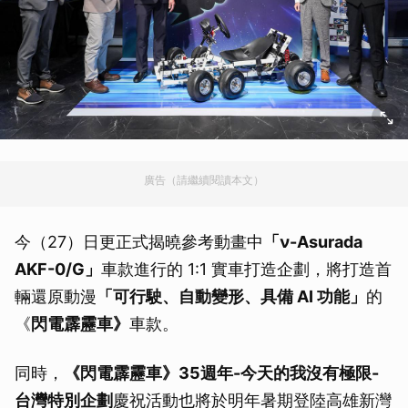
廣告（請繼續閱讀本文）
今（27）日更正式揭曉參考動畫中
「ν-Asurada
AKF-0/G」
車款進行的 1:1 實車打造企劃，將打造首
輛還原動漫
「可行駛、自動變形、具備 AI 功能」
的
《
閃電霹靂車》
車款。
同時，
《閃電霹靂車》35週年-今天的我沒有極限-
台灣特別企劃
慶祝活動也將於明年暑期登陸高雄新灣