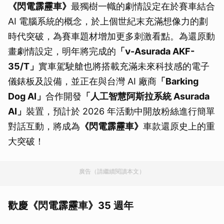
《閃電霹靂車》
最獨樹一幟的劇情設定在於賽車結合
AI 電腦系統的概念，於上個世紀末充滿想像力的劃
時代突破，為賽車題材增加更多刺激看點。為還原動
畫劇情設定，明年將完成的
「ν-Asurada AKF-
35/T」
實車駕駛艙也將搭載充滿未來科技感的電子
儀錶板及設備，並正在與台灣 AI 廠商
「Barking
Dog AI」
合作開發
「人工智慧阿斯拉系統 Asurada
AI」
裝置，預計於 2026 年活動中開放粉絲進行簡單
對話互動，將成為
《閃電霹靂車》
車款還原史上的重
大突破！
廣告（請繼續閱讀本文）
歡慶《閃電霹靂車》35 週年