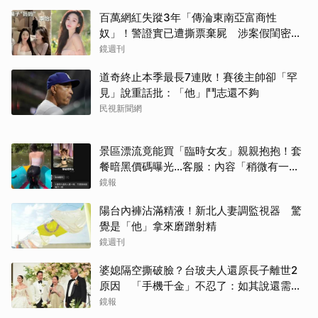
百萬網紅失蹤3年「傳淪東南亞富商性
奴」！警證實已遭撕票棄屍 涉案假閨密近
況曝光
鏡週刊
道奇終止本季最長7連敗！賽後主帥卻「罕
見」說重話批：「他」鬥志還不夠
民視新聞網
景區漂流竟能買「臨時女友」親親抱抱！套
餐暗黑價碼曝光…客服：內容「稍微有一點
尺度」
鏡報
陽台內褲沾滿精液！新北人妻調監視器 驚
覺是「他」拿來磨蹭射精
鏡週刊
婆媳隔空撕破臉？台玻夫人還原長子離世2
原因 「手機千金」不忍了：如其說還需要
離開嗎？
鏡報