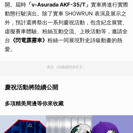
開。屆時
「ν-Asurada AKF-35/T」
實車將進行實際
動態行駛演出。除了實車 SHOWRUN 表演及展示之
外，預計還將祭出一系列慶祝活動，包含紀念展覽、
虛擬賽車體驗、粉絲互動交流、上映活動等，邀請全
台
《閃電霹靂車》
粉絲一同展現對史詩級動畫的熱
愛。
廣告（請繼續閱讀本文）
慶祝活動將陸續公開
多項精美周邊等你來收藏