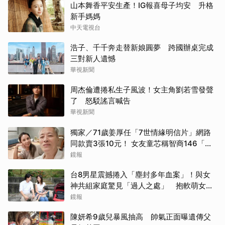
山本舞香平安生產！IG報喜母子均安 升格
新手媽媽
中天電視台
浩子、千千奔走替新娘圓夢 跨國辦桌完成
三對新人遺憾
華視新聞
周杰倫遭捲私生子風波！女主角劉若雪發聲
了 怒駁謠言喊告
華視新聞
獨家／71歲姜厚任「7世情緣明信片」網路
同款賣3張10元！ 女友童芯稱智商146「台
大3碩1博」 台灣大學回應了！
鏡報
台8男星震撼捲入「塵封多年血案」！與女
神共組家庭驚見「過人之處」 抱軟萌女娃
動念再拚一胎
鏡報
陳妍希9歲兒暴風抽高 帥氣正面曝遺傳父