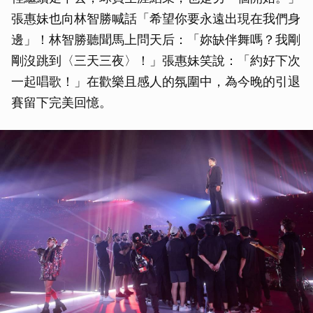
張惠妹也向林智勝喊話「希望你要永遠出現在我們身
邊」！林智勝聽聞馬上問天后：「妳缺伴舞嗎？我剛
剛沒跳到〈三天三夜〉！」張惠妹笑說：「約好下次
一起唱歌！」在歡樂且感人的氛圍中，為今晚的引退
賽留下完美回憶。