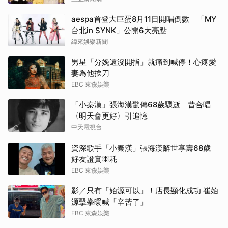
aespa首登大巨蛋8月11日開唱倒數 「MY
台北in SYNK」公開6大亮點
緯來娛樂新聞
男星「分娩還沒開指」就痛到喊停！心疼愛
妻為他挨刀
EBC 東森娛樂
「小秦漢」張海漢驚傳68歲驟逝 昔合唱
〈明天會更好〉引追憶
中天電視台
資深歌手「小秦漢」張海漢辭世享壽68歲
好友證實噩耗
EBC 東森娛樂
影／只有「始源可以」！店長顯化成功 崔始
源擊拳暖喊「辛苦了」
EBC 東森娛樂