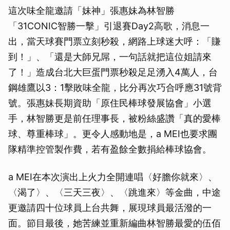
這次味全龍邀請「妹神」張惠妹為林智勝
「31CONIC智勝一擊」引退賽Day2高歌，消息一
出，當天球賽門票立刻秒殺，網路上球迷大呼：「賺
到！」、「還是大師兄屌，一句話就把這位姐請來
了！」造成台北大巨蛋門票秒殺足足湧入4萬人，台
鋼雄鷹以3：1擊敗味全龍，比分再次巧合呼應31號背
號。張惠妹長期資助「原住民棒球發展協會」小選
手，林智勝更是前任理事長，被粉絲盛讚「真的愛棒
球、尊重棒球」。更令人感動地是，a MEI也要求團
隊精準控管製作費，若有盈餘全數捐給棒球協會。
a MEI在本次演出上火力全開連唱〈好膽你就來〉、
〈渴了〉、〈三天三夜〉、〈跳進來〉等金曲，中途
更邀請四十位球員上台共舞，展現球員最活潑的一
面。節目最後，她苦練並重新編曲林智勝最愛的伍佰