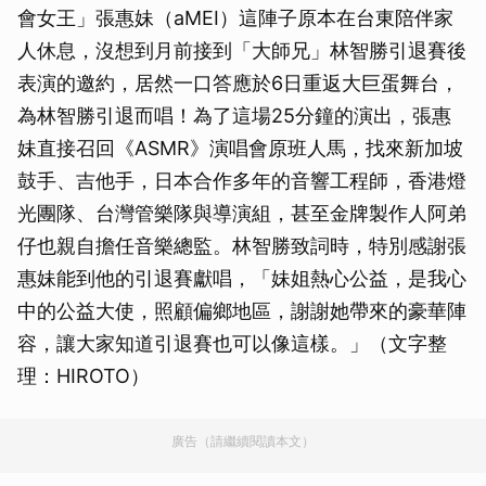
會女王」張惠妹（aMEI）這陣子原本在台東陪伴家
人休息，沒想到月前接到「大師兄」林智勝引退賽後
表演的邀約，居然一口答應於6日重返大巨蛋舞台，
為林智勝引退而唱！為了這場25分鐘的演出，張惠
妹直接召回《ASMR》演唱會原班人馬，找來新加坡
鼓手、吉他手，日本合作多年的音響工程師，香港燈
光團隊、台灣管樂隊與導演組，甚至金牌製作人阿弟
仔也親自擔任音樂總監。林智勝致詞時，特別感謝張
惠妹能到他的引退賽獻唱，「妹姐熱心公益，是我心
中的公益大使，照顧偏鄉地區，謝謝她帶來的豪華陣
容，讓大家知道引退賽也可以像這樣。」（文字整
理：HIROTO）
廣告（請繼續閱讀本文）