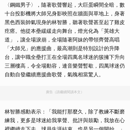
〈鋼鐵男子〉，隨著歌聲響起，大巨蛋瞬間全暗，數
十台投影機將大師兄身影映照在牆面與草地上，身著
黑色西裝帥氣現身的林智勝，聽著歌聲甚至起了雞皮
疙瘩。他從本壘緩緩走向舞台，燈光化為「英雄大
道」，讓全場淚崩，全場隨著阿妹的帶領齊聲高唱
「大師兄」的應援曲，最高潮則是特別設計的升降
台，讓中職全壘打王在全場四萬名球迷的簇擁下升向
三層樓高，令全場動容，連音樂聲暫歇，四萬球迷仍
自動自發繼續應援曲歌聲，氣魄相當驚人。
廣告（請繼續閱讀本文）
林智勝感動表示：「我能打那麼久，除了教練不斷磨
練我，更多是球迷給我掌聲、批評與鼓勵，我放在心
裡繼續走下去，球員生涯結束，也是另一個開始。」