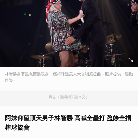
林智勝身著黑色西裝現身，獲得球迷萬人大合唱應援曲（照片提供：聲動
娛樂）
廣告（請繼續閱讀本文）
阿妹仰望頂天男子林智勝 高喊全壘打 盈餘全捐
棒球協會