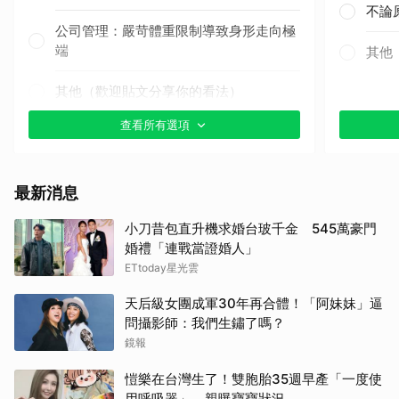
不論
公司管理：嚴苛體重限制導致身形走向極
端
其他
其他（歡迎貼文分享你的看法）
查看所有選項
最新消息
小刀昔包直升機求婚台玻千金 545萬豪門
婚禮「連戰當證婚人」
ETtoday星光雲
天后級女團成軍30年再合體！「阿妹妹」逼
問攝影師：我們生鏽了嗎？
鏡報
愷樂在台灣生了！雙胞胎35週早產「一度使
用呼吸器」 親曝寶寶狀況