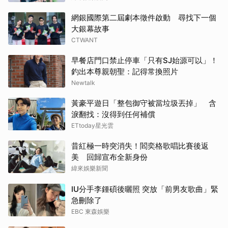
網銀國際第二屆劇本徵件啟動 尋找下一個
大銀幕故事
CTWANT
早餐店門口禁止停車「只有SJ始源可以」！
釣出本尊親朝聖：記得常換照片
Newtalk
黃豪平遊日「整包御守被當垃圾丟掉」 含
淚翻找：沒得到任何補償
ETtoday星光雲
昔紅極一時突消失！閻奕格歌唱比賽後返
美 回歸宣布全新身份
緯來娛樂新聞
IU分手李鍾碩後曬照 突放「前男友歌曲」緊
急刪除了
EBC 東森娛樂