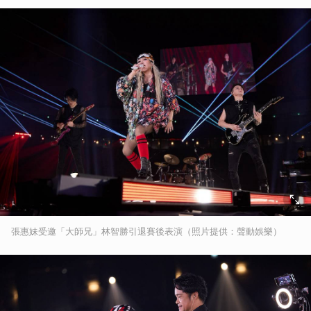
張惠妹受邀「大師兄」林智勝引退賽後表演（照片提供：聲動娛樂）