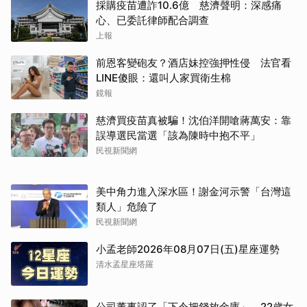
採購疫苗遭詐10.6億 慈濟聲明：深感痛
心、已委託律師配合調查
上報
前恩客變砲友？酒店妹控強押性侵 法官看
LINE傻眼：還叫人家買衛生棉
鏡報
慈濟買疫苗真被騙！沈伯洋開嗆蔣萬安：靠
誤導選民當選「該為陳時中抱不平」
民視新聞網
美中角力進入深水區！謝金河示警「台灣這
類人」危險了
民視新聞網
小孟老師2026年08月07日(五)星座運勢
清水孟星座塔羅
公司董事認了「下令把錢放金庫」 22歲女