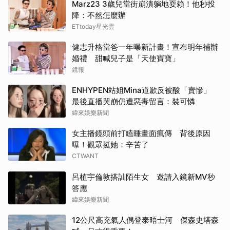
Marz23 3歲兒當街崩潰躺地耍賴！他秒投
降：不然怎麼辦
ETtoday星光雲
健志升格當爸一年曝新計畫！宣布明年補辦
婚禮 甜喊兒子是「天使寶寶」
鏡報
ENHYPEN站姐Mina道歉反被酸「賣慘」
最後直播哭崩仍遭惡毒留言：裝可憐
緯來娛樂新聞
女主播鏡頭前打瞌睡畫面瘋傳 背後原因
曝！觀眾挺她：辛苦了
CTWANT
呂植宇倫敦搭訕陌生女 邀請入鏡新MV秒
答應
緯來娛樂新聞
12公尺高充氣人偶登泰晤士河 傑森史塔森