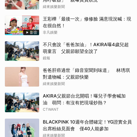
緯來娛樂新聞
王彩樺「最後一次」修修臉 滿意現況喊：現
在很自然！
影音
非凡娛樂
不只會說「爸爸加油」！AKIRA曝4歲兒超
萌童言 父親節願望全說了
鏡報
爸爸肝癌過世「錄音室聞到味道」 林琇琪
對遺物喊：父親節快樂
緯來娛樂新聞
AKIRA父親節台北開唱！曝兒子學會喊加
油 萌問：有沒有把現場炒熱？
CTWANT
BLACKPINK 10週年合體確定！YG證實全員
出席粉絲見面會 僅40人能參加
緯來娛樂新聞