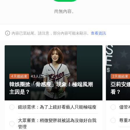
尚無內容。
內容已至結尾。請注意，部分內容可能未顯示。
查看資訊
4天後結束
43人已投
2天後結束
韓娛圈掀「骨感瘦」現象！極端風潮
亞莉安
主因是？
看？
鏡頭需求：為了上鏡好看藝人只能極端瘦
儘管
大眾審查：稍微變胖就被認為沒做好自我
尊重
管理