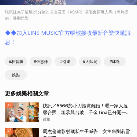
張惠妹為了這場25分鐘的演出召回《ASMR》演唱會原班人馬（照片提
供：聲動娛樂）
◆◆加入LINE MUSIC官方帳號接收最新音樂快遞訊
息！
#林智勝
#張惠妹
#引退
#大師兄
#球迷
娛樂
更多娛樂相關文章
01
快訊／5566彭小刀證實離婚！曬一家人溫
馨合照 坦承與台玻二千金Tina已分開一段
時間
鏡報
02
周杰倫遭影射藏私生子喊告 女主角劉若雪