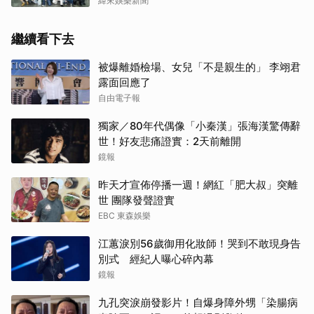
緯來娛樂新聞
繼續看下去
被爆離婚檢場、女兒「不是親生的」 李翊君
露面回應了
自由電子報
獨家／80年代偶像「小秦漢」張海漢驚傳辭
世！好友悲痛證實：2天前離開
鏡報
昨天才宣佈停播一週！網紅「肥大叔」突離
世 團隊發聲證實
EBC 東森娛樂
江蕙淚別56歲御用化妝師！哭到不敢現身告
別式 經紀人曝心碎內幕
鏡報
九孔突淚崩發影片！自爆身障外甥「染腸病