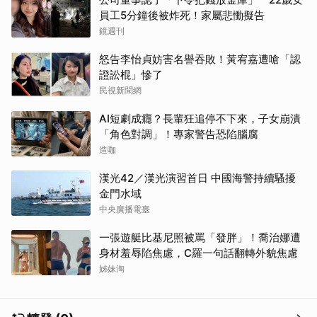
員工5分鐘後被炸死！家屬悲慟擬告
鏡週刊
怒告李怡貞妨害名譽吞敗！黃宥嘉遭嗆「認
證訟棍」慘了
民視新聞網
AI短劇成癮？長輩狂追停不下來，子女崩潰
「角色對調」！專家警告恐陷腦腐
造咖
漢光42／漢光演習首日 中國海警持續騷擾
金門水域
中央廣播電臺
一張遊艇比基尼照被罵「發胖」！喬治娜遭
身材羞辱陷焦慮，C羅一句話翻轉外貌焦慮
姊妹淘