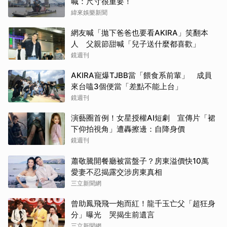
喊：尺寸很重要！
緯來娛樂新聞
網友喊「拋下爸爸也要看AKIRA」笑翻本
人 父親節甜喊「兒子送什麼都喜歡」
鏡週刊
AKIRA寵爆TJBB當「餵食系前輩」 成員
來台嗑3個便當「差點不能上台」
鏡週刊
演藝圈首例！女星授權AI短劇 宣傳片「裙
下仰拍視角」遭轟擦邊：自降身價
鏡週刊
蕭敬騰開餐廳被當盤子？房東溢價快10萬
愛妻不忍揭露交涉房東真相
三立新聞網
曾助鳳飛飛一炮而紅！龍千玉亡父「超狂身
分」曝光 哭揭生前遺言
三立新聞網