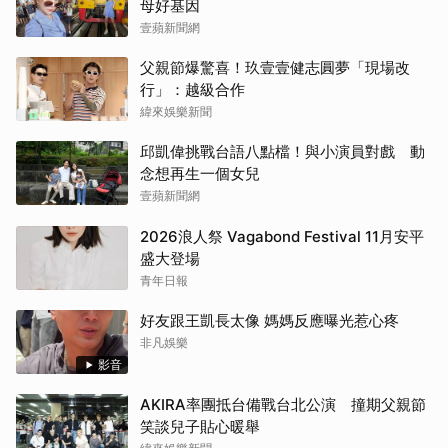
母好基因
壹蘋新聞網
父親節爆驚喜！玖壹壹健志圓夢「現場改
行」：越級合作
緯來娛樂新聞
邱凱偉挑戰台語八點檔！與小演員對戲 動
念想再生一個女兒
壹蘋新聞網
2026浪人祭 Vagabond Festival 11月安平
盛大登場
青年日報
好友跟王凱長太像 媽媽反應曝光惹心疼
非凡娛樂
影音
AKIRA率團抵台備戰台北公演 撞期父親節
笑談兒子貼心暖舉