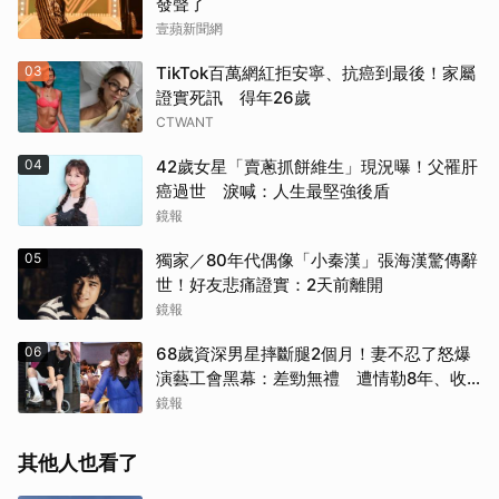
發聲了
壹蘋新聞網
03
TikTok百萬網紅拒安寧、抗癌到最後！家屬
證實死訊 得年26歲
CTWANT
04
42歲女星「賣蔥抓餅維生」現況曝！父罹肝
癌過世 淚喊：人生最堅強後盾
鏡報
05
獨家／80年代偶像「小秦漢」張海漢驚傳辭
世！好友悲痛證實：2天前離開
鏡報
06
68歲資深男星摔斷腿2個月！妻不忍了怒爆
演藝工會黑幕：差勁無禮 遭情勒8年、收
二手探病禮
鏡報
其他人也看了