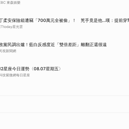
EBC 東森娛樂
取消
丁柔安保險箱遭竊「700萬元全被偷」！ 兇手竟是他...嘆：提前穿
ETtoday星光雲
政黨民調出爐！藍白反感度近「雙倍差距」離翻正還很遠
民視新聞網
12星座今日運勢〈08.07星期五〉
科技紫微網每日星座