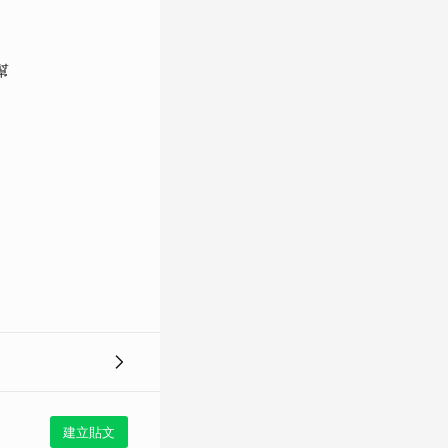
幫
建立貼文