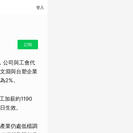
登入
訂閱
，公司與工會代
文淵與台塑企業
為2%。
加薪約1190
1日生效。
產業仍處低檔調