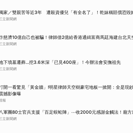
獨家／雙親苦等近3年 遭殺資優兒「有全名了」！乾妹稱賠償恐毀
三立新聞網
詐慈濟10億自己也被騙！律師借2億給香港通緝富商馬廷海建台北天
三立新聞網
地下墳墓遷葬…挖3.6米深「已見400座」！今辦法會安撫祖先
三立新聞網
打開一看驚見「黃金牆」!明星律師天空樹豪宅地板一掀開：全是現鈔
震撼影像曝
鏡報
八軍團80士官兵支援「百足蜈蚣陣」⋯收2000元感謝金觸法！廟方
三立新聞網