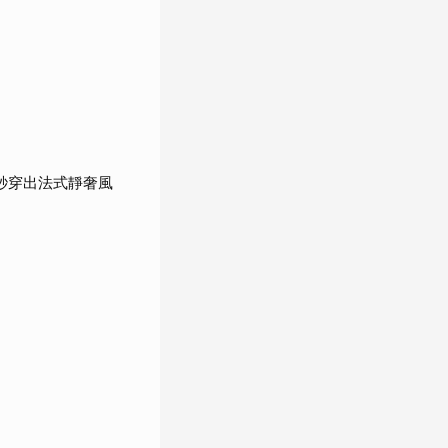
秒穿出法式靜奢風