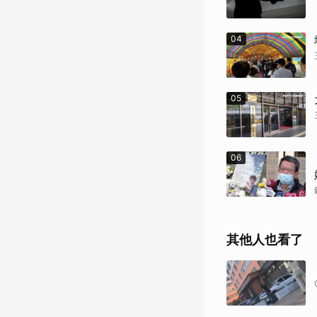
04
05
06
其他人也看了