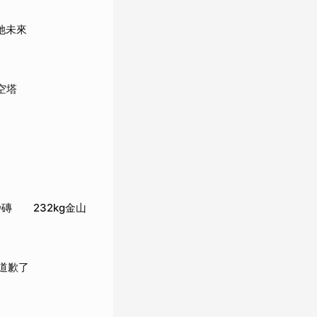
她未來
空塔
磚 232kg金山
道歉了