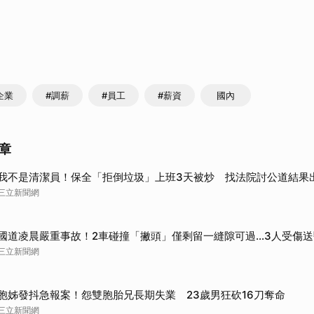
企業
#調薪
#員工
#薪資
國內
章
我不是清潔員！保全「拒倒垃圾」上班3天被炒 找法院討公道結果
三立新聞網
國道凌晨嚴重事故！2車碰撞「撇頭」僅剩留一縫隙可過…3人受傷送
三立新聞網
胞姊發抖急報案！怨雙胞胎兄長期失業 23歲男狂砍16刀奪命
三立新聞網