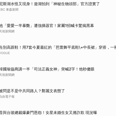
尼斯湖水怪又現身！遊湖拍到「神秘生物頭部」官方證實了
EBC 東森新聞
他「愛愛一半暴斃」遭強摘器官！家屬1招喊卡驚揭黑幕
民視新聞網
告別高跟鞋！用7套今夏最紅的「芭蕾舞平底鞋\+中長裙」穿搭，一
VOGUE
韓國瑜協商講一半「司法正義女神」突喊2字！他秒傻眼
民視新聞網
被問是不是中共同路人？鄭麗文表態了
自由電子報
昔與台玻總裁爆豪門恩怨！女星未婚生女又捲詐欺 現況曝