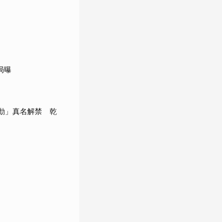
局曝
承勳」真名解禁 乾