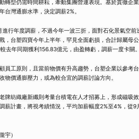
動轉型仍需時間耕耘，牽動集團營運表現。基於貫徹企業
年台灣通膨水準，決定調薪2%。
月進行年度調薪，不過今年一波三折，面對石化景氣空前
戰，台塑四寶今年上半年，罕見全面虧損，合計歸屬母公
，相較去年同期獲利156.83億元，由盈轉虧，調薪一度卡關
顧員工原則，且當前物價有升高趨勢，台塑企業以參考台
收物價通膨壓力，或為較合宜的調薪討論方向。
老牌紡織廠新纖則考量台積電在人才招募上，形成磁吸效
調薪計畫，將視考績情況，平均加薪幅度2%至4%，從9
儱宇）