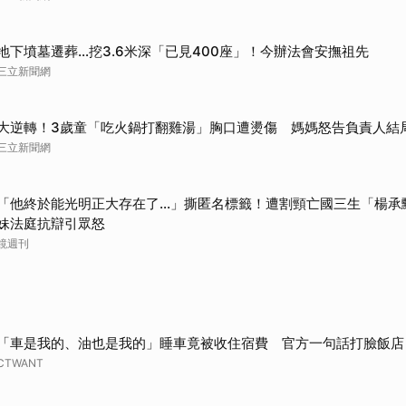
地下墳墓遷葬…挖3.6米深「已見400座」！今辦法會安撫祖先
三立新聞網
大逆轉！3歲童「吃火鍋打翻雞湯」胸口遭燙傷 媽媽怒告負責人結
三立新聞網
「他終於能光明正大存在了...」撕匿名標籤！遭割頸亡國三生「楊
妹法庭抗辯引眾怒
鏡週刊
「車是我的、油也是我的」睡車竟被收住宿費 官方一句話打臉飯店
CTWANT