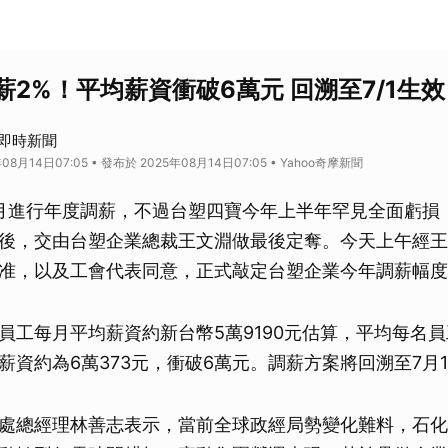
2%！平均薪資衝破6萬元 回溯至7/1生效
摩即時新聞
08月14日07:05 • 發布於 2025年08月14日07:05 • Yahoo奇摩新聞
月進行年度調薪，不過台塑四寶今年上半年罕見全面虧損
後，交由台塑企業總裁王文淵做最後定奪。今天上午經王
准，以及工會代表同意，正式敲定台塑企業今年調薪幅度
員工每月平均薪資約新台幣5萬9190元估算，平均每名員工
薪資約為6萬373元，衝破6萬元。調薪方案將回溯至7月
處總經理林善志表示，當前全球政經局勢變化難料，石化