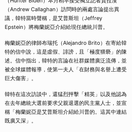
（Hunter Biden）本月稍早接受獨立記者賈拉漢
（Andrew Callaghan）訪問時的兩處言論提出異
議，韓特當時聲稱，是艾普斯坦（Jeffrey
Epstein）將梅蘭妮亞介紹給現任總統川普。
梅蘭妮亞的律師布瑞托（Alejandro Brito）在寄給韓
特的信中說，這是虛假、誹謗，且「極度猥褻」的陳
述。信中指出，韓特的言論在社群媒體廣泛流傳，並
被全球媒體報導，使第一夫人「在財務與名譽上遭受
巨大傷害」。
韓特在這次訪談中，還猛烈抨擊「精英」以及他認為
在去年總統大選前要求父親退選的民主黨人士，並宣
稱「梅蘭妮亞是艾普斯坦介紹給川普的。這其中連結
既廣又深」。