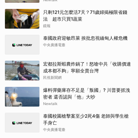
只剩121元怎麼活7天？71歲婦揭極限省錢
法 超市只買1蔬菜
鏡報
泰國政府迎敏昂萊 挨批忽視緬甸人權危機
中央廣播電臺
宏都拉斯蝦農炸鍋了！怒嗆中共「收購價連
成本都不夠」寧願全賣台灣
民視新聞網
爆料彈藥庫存不足是「叛國」? 川普要抓洩
密者 還否認與「他」大吵
Newtalk
泰國校園槍擊案至少2死4傷 老師與學生槍
手身亡
中央廣播電臺