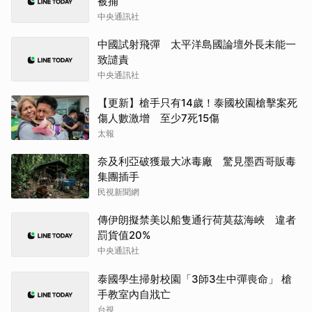
被捕
中央通訊社
中國試射飛彈 太平洋島國論壇外長未能一
致譴責
中央通訊社
【更新】槍手只有14歲！泰國校園槍擊案死
傷人數激增 至少7死15傷
太報
奈及利亞破獲最大冰毒廠 驚見墨西哥販毒
集團插手
民視新聞網
傳伊朗擬禁美以船隻通行荷莫茲海峽 違者
罰貨值20%
中央通訊社
泰國學生掃射校園「3師3生中彈喪命」 槍
手教室內自戕亡
台視