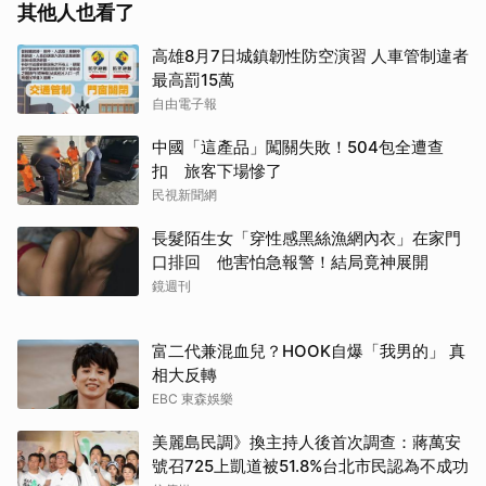
其他人也看了
高雄8月7日城鎮韌性防空演習 人車管制違者
最高罰15萬
自由電子報
中國「這產品」闖關失敗！504包全遭查
扣 旅客下場慘了
民視新聞網
長髮陌生女「穿性感黑絲漁網內衣」在家門
口排回 他害怕急報警！結局竟神展開
鏡週刊
富二代兼混血兒？HOOK自爆「我男的」 真
相大反轉
EBC 東森娛樂
美麗島民調》換主持人後首次調查：蔣萬安
號召725上凱道被51.8%台北市民認為不成功