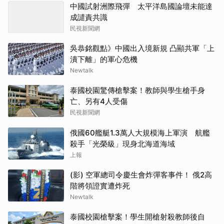
中國試射洲際飛彈 太平洋島國論壇未能達
成譴責共識
民視新聞網
吳恭銘觀點》中國出入境新規 凸顯共軍「上
潰下離」的軍心危機
Newtalk
泰國校園驚傳槍擊案！教師與學生槍手身
亡、另有4人受傷
民視新聞網
俄國60艦艇1.3萬人大規模海上軍演 航艦
殺手「光榮級」現身北海道海域
上報
(影) 空軍總司令慶生會炸彈客事件！ 俄2高
階將領證實遭炸死
Newtalk
泰國校園槍擊案！學生開槍射殺教師後自