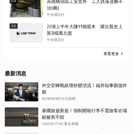
04
高雄橋頭區工安意外 工人跌落送醫不
治(圖)
中央通訊社
05
川湖上半年大賺11個股本 躍台股史上
第3檔萬元股
中央通訊社
查看更多
最新消息
外交官轉戰政壇秒變頂流！福井知事顏值炸
裂
NOWNEWS今日新聞
泰國旅遊新規！強制開箱行李不需旅客在場
鎖被剪不賠
VISION THAI 看見泰國