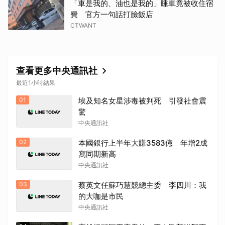
「車是我的、油也是我的」睡車竟被收住宿
費 官方一句話打臉飯店
CTWANT
查看更多中央通訊社
最近1小時結果
取消
01
埃及知名女星涉毒被判死 引發社會震
驚
中央通訊社
02
本國銀行上半年大賺3583億 年增2成
寫同期新高
中央通訊社
03
蔡英文任蘇巧慧競總主委 李四川：我
的大咖是市民
中央通訊社