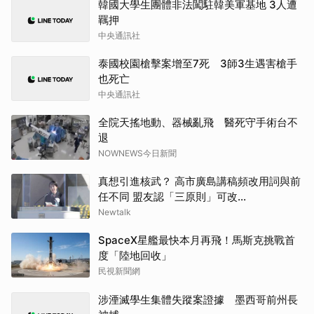
韓國大學生團體非法闖駐韓美軍基地 3人遭
羈押
中央通訊社
泰國校園槍擊案增至7死 3師3生遇害槍手
也死亡
中央通訊社
全院天搖地動、器械亂飛 醫死守手術台不
退
NOWNEWS今日新聞
真想引進核武？ 高市廣島講稿頻改用詞與前
任不同 盟友認「三原則」可改...
Newtalk
SpaceX星艦最快本月再飛！馬斯克挑戰首
度「陸地回收」
民視新聞網
涉湮滅學生集體失蹤案證據 墨西哥前州長