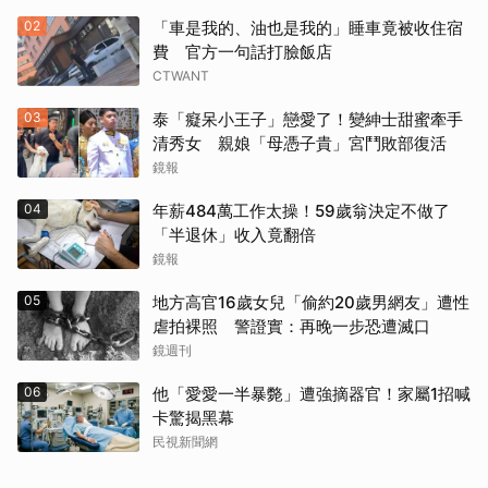
02
「車是我的、油也是我的」睡車竟被收住宿
費 官方一句話打臉飯店
CTWANT
03
泰「癡呆小王子」戀愛了！變紳士甜蜜牽手
清秀女 親娘「母憑子貴」宮鬥敗部復活
鏡報
04
年薪484萬工作太操！59歲翁決定不做了
「半退休」收入竟翻倍
鏡報
05
地方高官16歲女兒「偷約20歲男網友」遭性
虐拍裸照 警證實：再晚一步恐遭滅口
鏡週刊
06
他「愛愛一半暴斃」遭強摘器官！家屬1招喊
卡驚揭黑幕
民視新聞網