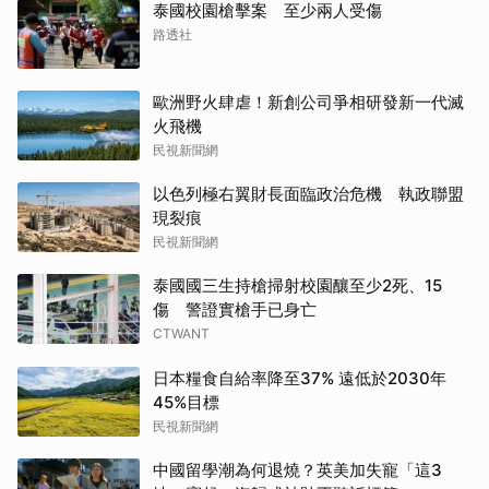
泰國校園槍擊案 至少兩人受傷
路透社
歐洲野火肆虐！新創公司爭相研發新一代滅
火飛機
民視新聞網
以色列極右翼財長面臨政治危機 執政聯盟
現裂痕
民視新聞網
泰國國三生持槍掃射校園釀至少2死、15
傷 警證實槍手已身亡
CTWANT
日本糧食自給率降至37% 遠低於2030年
45%目標
民視新聞網
中國留學潮為何退燒？英美加失寵「這3