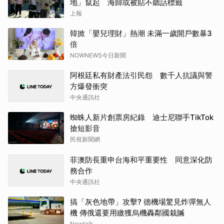
地」竄起 海歸或被貼不聽話標籤
上報
韓掀「嬰兒理財」熱潮 未滿一歲開戶數暴3
倍
NOWNEWS今日新聞
阿根廷私有財產法引民怨 數千人抗議與警
方爆發衝突
中央通訊社
蜘蛛人新片創票房紀錄 迪士尼聯手TikTok
搶短影音
民視新聞網
菲澳防長重申台海和平重要性 同意深化防
務合作
中央通訊社
搞「灰色地帶」攻擊? 德機場驚見炸彈無人
機 傳俄還要用繳獲烏機轟鄰國栽贓
Newtalk