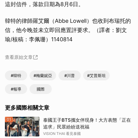
這封信件，落款日期為8月6日。
韓特的律師羅艾爾（Abbe Lowell）也收到布瑞托的
信，他今晚並未立即回應置評要求。（譯者：劉文
瑜/核稿：李佩珊）1140814
查看原始文章
#韓特
#梅蘭妮亞
#川普
#艾普斯坦
#報導
國際
更多國際相關文章
01
泰國王子BTS攜女伴現身！大方表態「正在
追求」民眾紛紛送祝福
VISION THAI 看見泰國