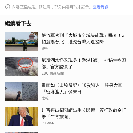
內容已至結尾。請注意，部分內容可能未顯示。
查看資訊
繼續看下去
解放軍密刊「大城市全域失能戰」曝光！3
招癱瘓台北 摧毀台灣人逼投降
鏡報
尼斯湖水怪又現身！遊湖拍到「神秘生物頭
部」官方證實了
EBC 東森新聞
畫面如〈出埃及記〉10災駭人 蝗蟲大軍
「密麻遮天」像末日
太報
川普再出招限縮出生公民權 簽行政命令打
擊「生育旅遊」
CTWANT