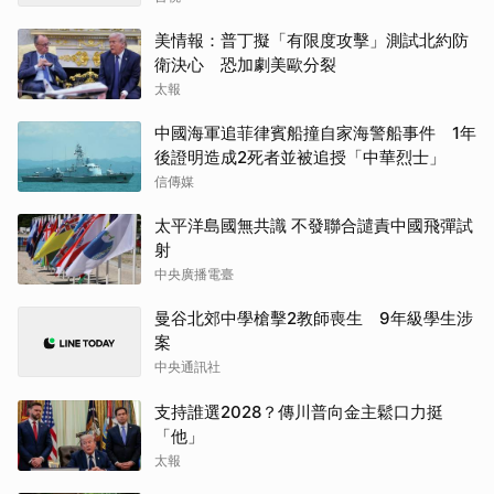
美情報：普丁擬「有限度攻擊」測試北約防
衛決心 恐加劇美歐分裂
太報
中國海軍追菲律賓船撞自家海警船事件 1年
後證明造成2死者並被追授「中華烈士」
信傳媒
太平洋島國無共識 不發聯合譴責中國飛彈試
射
中央廣播電臺
曼谷北郊中學槍擊2教師喪生 9年級學生涉
案
中央通訊社
支持誰選2028？傳川普向金主鬆口力挺
「他」
太報