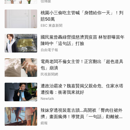
信傳媒
桃園小三偷吃主管喊「身體給你一天」！判
賠50萬
EBC 東森新聞
國民黨曾轟綠營擋慈濟買疫苗 林智群曝當年
陳時中「這句話」打臉
自由電子報
電商老闆不倫女主管！正宮翻出「超色道具
包」崩潰
民視新聞網
遭政治霸凌？魏嘉賢揭父親命危、住家水塔
遭投毒：衝著我來就好
Newtalk
辣妹穿透視裝逛古蹟…高開衩「臀肉往裙外
擠」畫面瘋傳！導覽員「一句話」勸離被狂
讚
鏡報