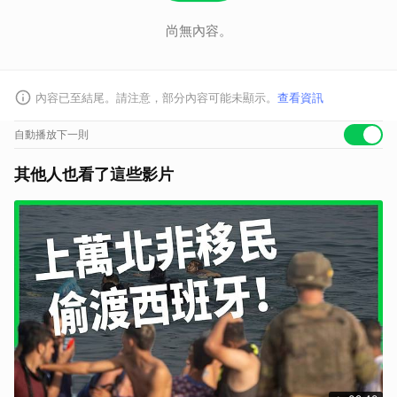
專人專利撥經費，堰塞湖治理的部分以及馬太鞍溪，經濟部水利署和農業
尚無內容。
部都來處理，縣長我們盡力盡快專案處理謝謝。」 內閣、行政團隊嚴加
戒備，就怕一個大意，災害再度侵襲。
《👉加入民視新聞Line好友，重
點新聞不漏接👈》
內容已至結尾。請注意，部分內容可能未顯示。
查看資訊
自動播放下一則
其他人也看了這些影片