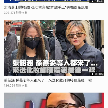
01:44
水溝蓋上曬麵線! 孫女留言炫耀"純手工"害麵線廠熄燈
303,271 觀看次數
01:05
張韶涵 孫燕姿等人都來了... 來送化妝師陳聆薇最後一程
136,054 觀看次數