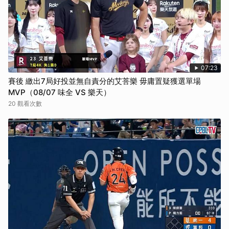
07:23
賽後 繳出7局好投並無自責分的艾菩樂 毋庸置疑獲選單場
MVP（08/07 味全 VS 樂天）
20 觀看次數