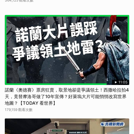
364,125 觀看次數
11:05
諾蘭《奧德賽》票房狂賣，取景地卻是爭議領土！西撒哈拉拍4
天，竟替摩洛哥做了10年宣傳？好萊塢大片可能悄悄改寫世界
地圖？【TODAY 看世界】
179,159 觀看次數