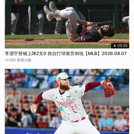
05:35
李灝宇替補上陣2支0 挨自打球痛苦倒地【MLB】2026.08.07
10,965 觀看次數