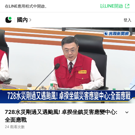
以LINE開啟
在LINE應用程式中開啟。
國內
登入
728水災剛過又遇颱風! 卓揆坐鎮災害應變中心:
全面應戰
24 觀看次數