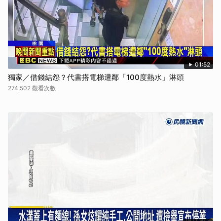
01:52
獨家／借錢結怨？代書搭電梯遭鄰「100度熱水」淋頭
274,502 觀看次數