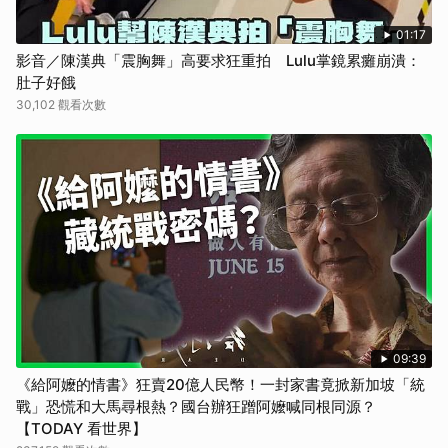
01:17
影音／陳漢典「震胸舞」高要求狂重拍 Lulu掌鏡累癱崩潰：
肚子好餓
30,102 觀看次數
09:39
《給阿嬤的情書》狂賣20億人民幣！一封家書竟掀新加坡「統
戰」恐慌和大馬尋根熱？國台辦狂蹭阿嬤喊同根同源？
【TODAY 看世界】