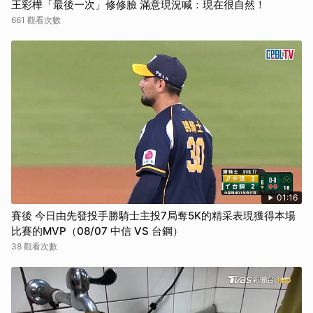
王彩樺「最後一次」修修臉 滿意現況喊：現在很自然！
661 觀看次數
01:16
賽後 今日由先發投手勝騎士主投7局奪5K的精采表現獲得本場
比賽的MVP（08/07 中信 VS 台鋼）
38 觀看次數