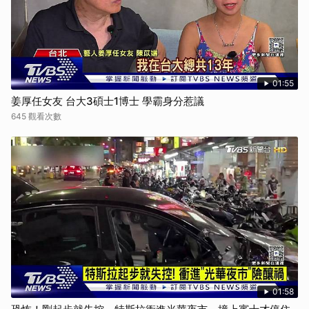
01:55
姜厚任女友 台大3碩士1博士 學霸身分惹議
645 觀看次數
01:58