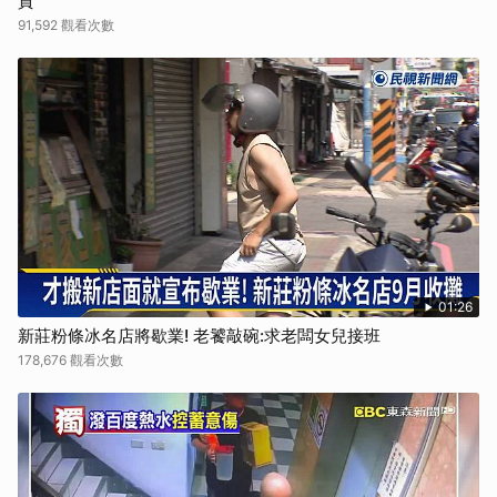
貴
91,592 觀看次數
01:26
新莊粉條冰名店將歇業! 老饕敲碗:求老闆女兒接班
178,676 觀看次數