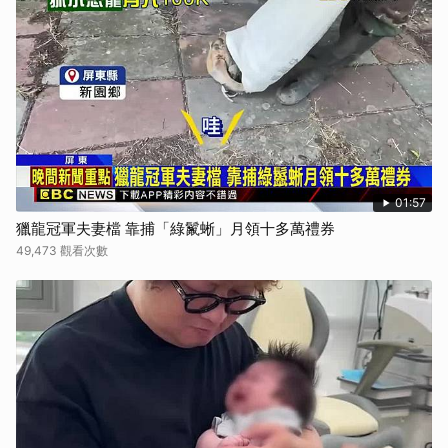
01:57
獵龍冠軍夫妻檔 靠捕「綠鬣蜥」月領十多萬禮券
49,473 觀看次數