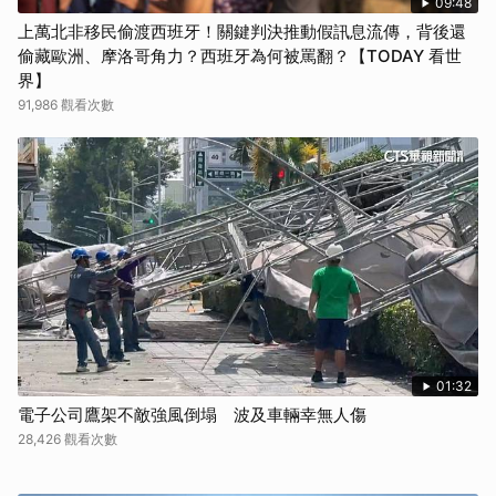
09:48
上萬北非移民偷渡西班牙！關鍵判決推動假訊息流傳，背後還
偷藏歐洲、摩洛哥角力？西班牙為何被罵翻？【TODAY 看世
界】
91,986 觀看次數
01:32
電子公司鷹架不敵強風倒塌 波及車輛幸無人傷
28,426 觀看次數