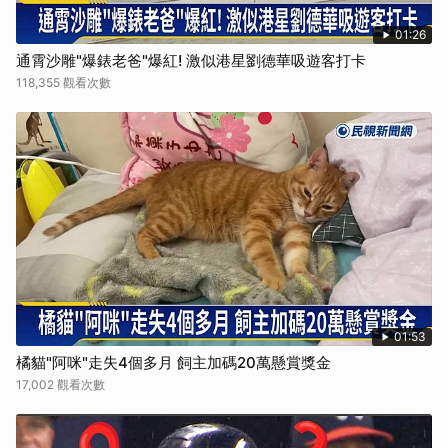
01:26
通霄沙雕"爆錶老爸"爆紅! 激似港星劉德華吸遊客打卡
118,355 觀看次數
01:53
橘貓"阿咪"走失4個多月 飼主加碼20萬懸賞獎金
17,002 觀看次數