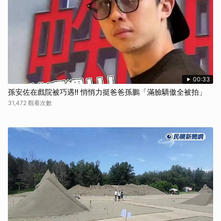
00:33
孫安佐在戲院被巧遇!! 悄悄力挺爸爸孫鵬「滿臉驕傲全被拍」
31,472 觀看次數