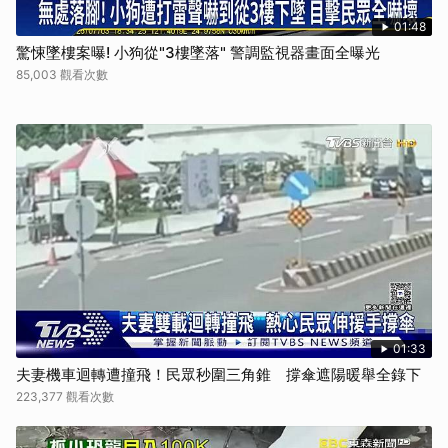
01:48
驚悚墜樓案曝! 小狗從"3樓墜落" 警調監視器畫面全曝光
85,003 觀看次數
01:33
夫妻機車迴轉遭撞飛！民眾秒圍三角錐 撐傘遮陽暖舉全錄下
223,377 觀看次數