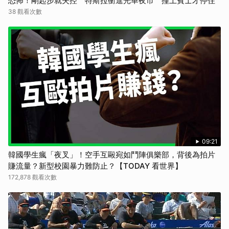
恐怖！剛起步就失控 特斯拉衝進光華夜市 撞上賓士才停住
38 觀看次數
09:21
韓國學生瘋「夜叉」！空手互毆宛如鬥陣俱樂部，背後為拍片
賺流量？新型校園暴力難防止？【TODAY 看世界】
172,878 觀看次數