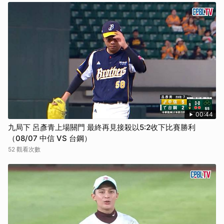
00:44
九局下 呂彥青上場關門 最終再見接殺以5:2收下比賽勝利
（08/07 中信 VS 台鋼）
52 觀看次數