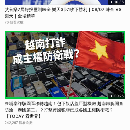
10:36
艾菩樂7局好投壓制味全 樂天3比1收下勝利｜08/07 味全 VS
樂天｜全場精華
76 觀看次數
09:25
柬埔寨詐騙園區移轉越南！包下飯店蓋巨型機房 越南鐵腕開查
防淪「泰國第二」？打擊跨國犯罪已成各國主權防衛戰？
【TODAY 看世界】
242,267 觀看次數