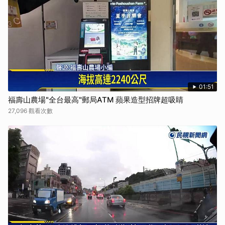
01:51
福壽山農場"全台最高"郵局ATM 蘋果造型招牌超吸睛
27,096 觀看次數