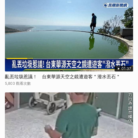
01:37
亂丟垃圾惹議！ 台東華源天空之鏡遭遊客＂潑水丟石＂
5,803 觀看次數