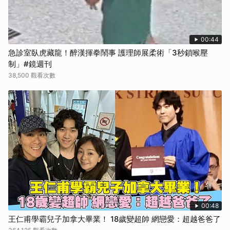
00:44
急診室臥虎藏龍！醉漢揮拳鬧事 護理師展柔術「3秒鎖喉壓
制」#鏡週刊
38,500 觀看次數
00:48
王仁甫學霸兒子加拿大畢業！ 18歲變超帥 網戀愛：超越爸爸了