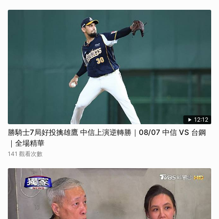
12:12
勝騎士7局好投擒雄鷹 中信上演逆轉勝｜08/07 中信 VS 台鋼
｜全場精華
141 觀看次數