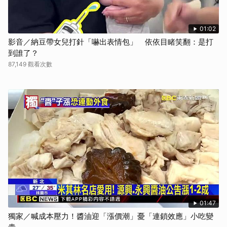
01:02
影音／納豆帶女兒打針「嚇出表情包」 依依目睹笑翻：是打
到誰了？
87,149 觀看次數
01:47
獨家／喊成本壓力！醬油迎「漲價潮」憂「連鎖效應」小吃變