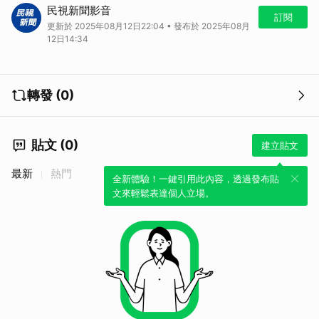
政治中心／林靜、談駿豪 新北報導 颱風楊柳逼近，但中南部上個月才
民視新聞影音
遭逢丹娜斯颱風及728水災，許多地方還沒完全復原，這回又將遇上中颱
訂閱
更新於 2025年08月12日22:04 • 發布於 2025年08月
侵襲，讓行政院團隊繃緊神經，今（12號）傍晚，行政院長卓榮泰親自
12日14:34
到災害應變中心視察，指示各單位務必隨時掌握災情，在脆弱基礎上，要
拿出比先前更多的力量全面應戰。 行政院長卓榮泰：「我們必定要在這
樣脆弱的基礎上，拿出比以前更多的關注，更多的力量來維護現在這種，
脆弱的暫時性的工程的結果，才不會造成再次重大的傷害。」 行政院長
轉發 (0)
卓榮泰，傍晚親自坐鎮中央災害應變中心視察，語重心長。 728水災剛
過又遇颱風! 卓揆坐鎮災害應變中心:全面應戰（圖／民視新聞）行政院長
卓榮泰：「這麼多次來到應變中心，我已經不知道用什麼話語，來鼓勵跟
貼文 (0)
打氣了，這一次又是結合上次整個月，複合性連續性的災害後，我們面臨
建立貼文
的挑戰更大，可能的損失也會接踵而來，雙重的工作就落在大家的身上，
中央政府跟地方政府唯有通力合作。」 只見農業部長陳駿季，不時向卓
最新
熱門
全新體驗！一鍵引用此內容，透過發布貼
院長交頭接耳報告，因為院長特別點到，果菜類物價上漲、要求農業部加
文來輕鬆表達個人立場。
大力道，穩定民生物價。整場會議，應變中心低氣壓，卓院長跟團隊加油
打氣，畢竟中颱楊柳步步進逼，但先前丹納斯颱風、728水災才重創中南
部，行政團隊繃緊神經，跟地方首長視訊，院長也有特別指示。 台南市
長黃偉哲vs.行政院長卓榮泰：「由於我們剛經歷過丹娜絲以及，
07280802的風災水災，有些災區的地方特別脆弱，所以不是用一般的標
準衡量，台南電信通訊的狀況，是否都已經恢復穩定，報告院長通訊狀況
如何，現在大致穩定，除了還有幾個地方的市話，估計到下禮拜才能夠完
成接通。」 728水災剛過又遇颱風! 卓揆坐鎮災害應變中心:全面應戰（圖
／民視新聞）花蓮縣長徐榛蔚vs.行政院長卓榮泰：「這個建請中央能夠