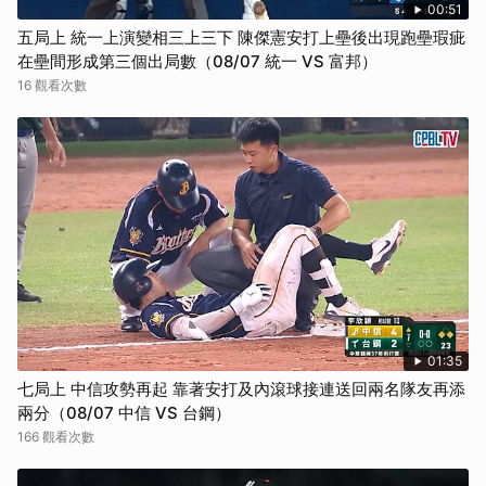
00:51
五局上 統一上演變相三上三下 陳傑憲安打上壘後出現跑壘瑕疵
在壘間形成第三個出局數（08/07 統一 VS 富邦）
16 觀看次數
01:35
七局上 中信攻勢再起 靠著安打及內滾球接連送回兩名隊友再添
兩分（08/07 中信 VS 台鋼）
166 觀看次數