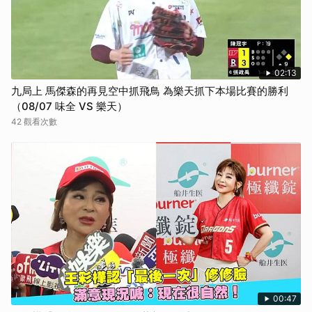
02:13
九局上 馬傑森的再見空中抓飛鳥 為樂天抓下本場比賽的勝利
（08/07 味全 VS 樂天）
42 觀看次數
00:47