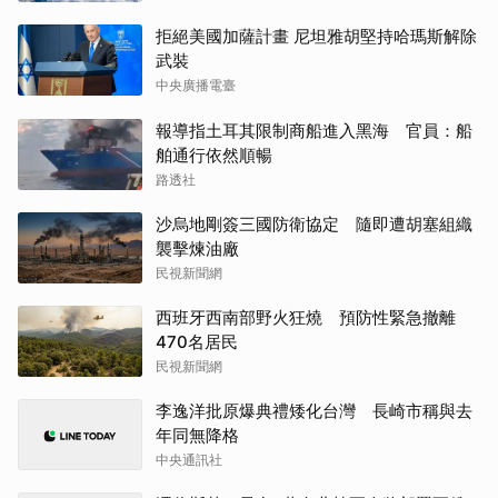
拒絕美國加薩計畫 尼坦雅胡堅持哈瑪斯解除
武裝
中央廣播電臺
報導指土耳其限制商船進入黑海 官員：船
舶通行依然順暢
路透社
沙烏地剛簽三國防衛協定 隨即遭胡塞組織
襲擊煉油廠
民視新聞網
西班牙西南部野火狂燒 預防性緊急撤離
470名居民
民視新聞網
李逸洋批原爆典禮矮化台灣 長崎市稱與去
年同無降格
中央通訊社