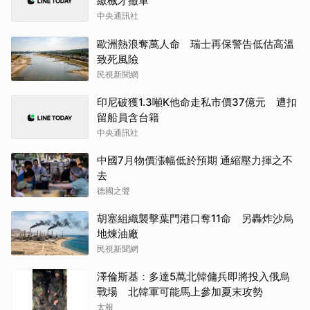
繳械才撤軍
中央通訊社
歐洲熱浪奪萬人命 瑞士再保警告低估高溫
致死風險
民視新聞網
印尼破獲1.3噸K他命走私市價37億元 遭扣
留船員含台籍
中央通訊社
中國7月物價漲幅低於預期 通縮壓力揮之不
去
德國之聲
胡塞組織襲擊葉門港口奪11命 另轟炸沙烏
地煉油廠
民視新聞網
澤倫斯基：多達5萬北韓傭兵即將投入俄烏
戰場 北韓軍可能馬上參加夏末攻勢
太報