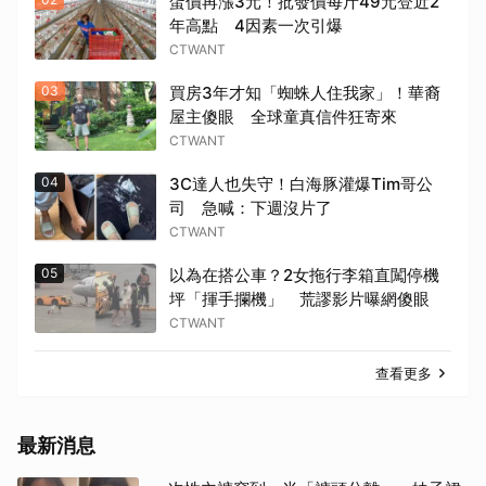
蛋價再漲3元！批發價每斤49元登近2
年高點 4因素一次引爆
CTWANT
03
買房3年才知「蜘蛛人住我家」！華裔
屋主傻眼 全球童真信件狂寄來
CTWANT
04
3C達人也失守！白海豚灌爆Tim哥公
司 急喊：下週沒片了
CTWANT
05
以為在搭公車？2女拖行李箱直闖停機
坪「揮手攔機」 荒謬影片曝網傻眼
CTWANT
查看更多
最新消息