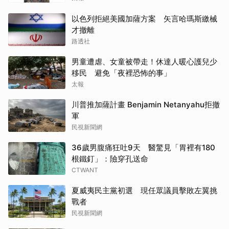
以色列拒絕美國加薩方案 矢言哈瑪斯繳械
才撤離
路透社
男童遭虐、女童被帶走！休達人暖心護兒少
移民 避免「夜裡恐怖的事」
太報
川普推加薩計畫 Benjamin Netanyahu拒撤
軍
民視新聞網
36歲男腹痛狂吐9天 醫驚見「胃裡有180
根鐵釘」：險穿孔送命
CTWANT
夏威夷民主黨初選 現任眾議員擊敗左翼挑
戰者
民視新聞網