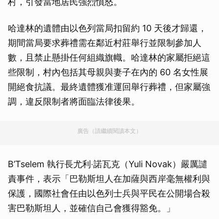
村，引發當地居民強烈憤怒。
哈達林的遺體由以色列當局扣留約 10 天後才歸還，
期間當局要求葬禮需在鄰近村莊舉行並限制參加人
數，且禁止懸掛任何組織旗幟。哈達林的家屬拒絕這
些限制，村內包括其母親與妻子在內的 60 名女性展
開絕食抗議。最終遺體獲准運回舉行葬禮，但家屬強
調，違反限制者將面臨法律後果。
廣告（請繼續閱讀本文）
B’Tselem 執行長尤利‧諾瓦克（Yuli Novak）嚴厲譴
責事件，表示「巴勒斯坦人在加薩與西岸毫無權利與
保護，國際社會任由以色列士兵與平民在公開場合殺
害巴勒斯坦人，並確信自己會獲得豁免。」