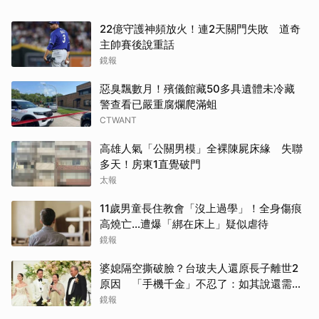
22億守護神頻放火！連2天關門失敗 道奇
主帥賽後說重話
鏡報
惡臭飄數月！殯儀館藏50多具遺體未冷藏
警查看已嚴重腐爛爬滿蛆
CTWANT
高雄人氣「公關男模」全裸陳屍床緣 失聯
多天！房東1直覺破門
太報
11歲男童長住教會「沒上過學」！全身傷痕
高燒亡…遭爆「綁在床上」疑似虐待
鏡報
婆媳隔空撕破臉？台玻夫人還原長子離世2
原因 「手機千金」不忍了：如其說還需要
離開嗎？
鏡報