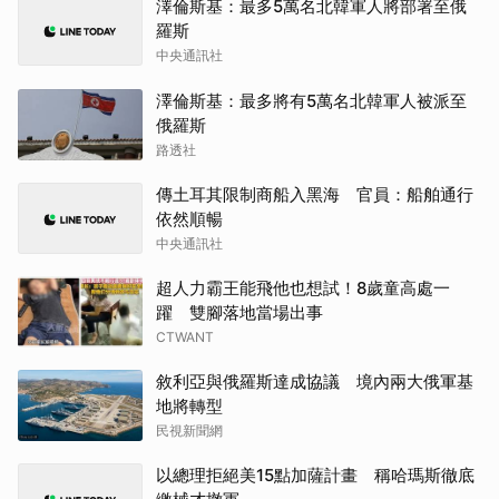
澤倫斯基：最多5萬名北韓軍人將部署至俄
羅斯
中央通訊社
澤倫斯基：最多將有5萬名北韓軍人被派至
俄羅斯
路透社
傳土耳其限制商船入黑海 官員：船舶通行
依然順暢
中央通訊社
超人力霸王能飛他也想試！8歲童高處一
躍 雙腳落地當場出事
CTWANT
敘利亞與俄羅斯達成協議 境內兩大俄軍基
地將轉型
民視新聞網
以總理拒絕美15點加薩計畫 稱哈瑪斯徹底