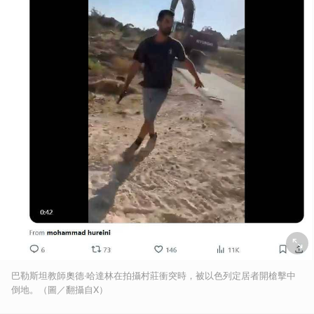
巴勒斯坦教師奧德‧哈達林在拍攝村莊衝突時，被以色列定居者開槍擊中
倒地。（圖／翻攝自X）