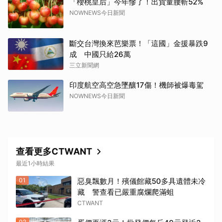
「櫻桃皇后」今年慘了！出貨量腰斬52%
NOWNEWS今日新聞
斷交台灣換來芭樂票！「這國」金援暴跌9
成 中國只給26萬
三立新聞網
印度航空高空急墜釀17傷！機師被爆毒駕
NOWNEWS今日新聞
查看更多CTWANT
最近1小時結果
01
惡臭飄數月！殯儀館藏50多具遺體未冷
藏 警查看已嚴重腐爛爬滿蛆
CTWANT
02