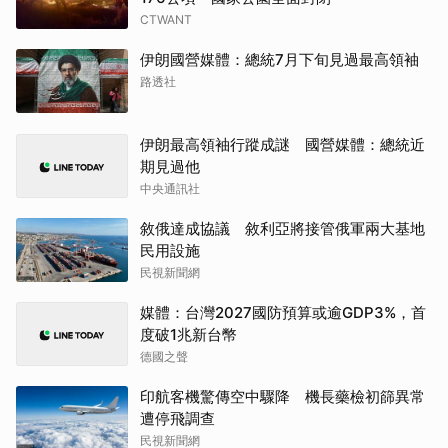
CTWANT
伊朗國營媒體：總統7月下旬見過最高領袖
路透社
伊朗最高領袖行蹤成謎 國營媒體：總統近
期見過他
中央通訊社
敘俄達成協議 敘利亞將接管俄軍兩大基地
民用設施
民視新聞網
媒體：台灣2027國防預算或逾GDP3%，首
度破1兆新台幣
德國之聲
印航客機驚傳空中驟降 機長藥檢初篩異常
遭停飛調查
民視新聞網