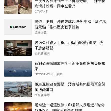
一次性內褲穿到一半「褲頭分離」 妹子裙
底滑落尬爆：同事全看光
CTWANT
爆炸、吶喊、沖鋒聲此起彼落 中國「紅色旅
游景點「推出歷史戰爭體驗
德國之聲
幾內亞社運人士Bella Bah遭強行綁架 妻
子悲痛發聲
民視新聞網
荷姆茲海峽開放嗎？伊朗革命衛隊向美撂狠
話
NOWNEWS今日新聞
俄烏互控致命襲擊 澤倫斯基怒批俄軍空襲
奧德薩港口
民視新聞網
延燒近一週還沒停！印尼野火暴增近3倍燒
176公頃 國家公園全面封閉