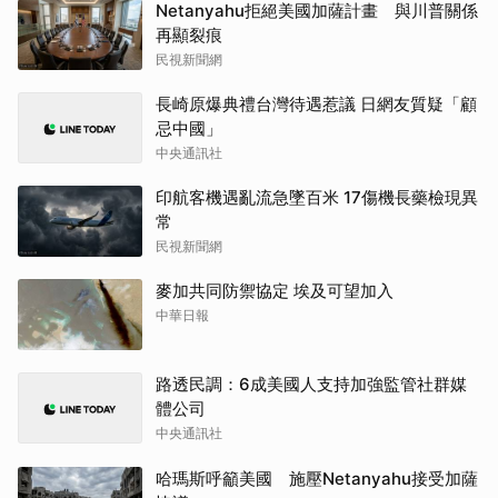
Netanyahu拒絕美國加薩計畫 與川普關係
再顯裂痕
民視新聞網
長崎原爆典禮台灣待遇惹議 日網友質疑「顧
忌中國」
中央通訊社
印航客機遇亂流急墜百米 17傷機長藥檢現異
常
民視新聞網
麥加共同防禦協定 埃及可望加入
中華日報
路透民調：6成美國人支持加強監管社群媒
體公司
中央通訊社
哈瑪斯呼籲美國 施壓Netanyahu接受加薩