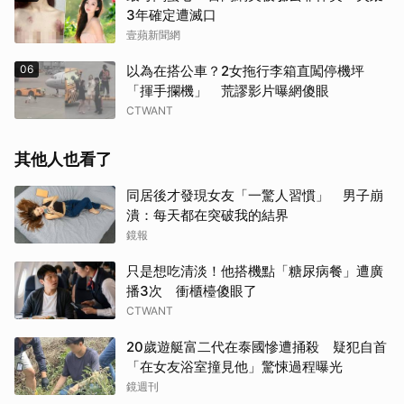
3年確定遭滅口
壹蘋新聞網
06
以為在搭公車？2女拖行李箱直闖停機坪
「揮手攔機」 荒謬影片曝網傻眼
CTWANT
其他人也看了
同居後才發現女友「一驚人習慣」 男子崩
潰：每天都在突破我的結界
鏡報
只是想吃清淡！他搭機點「糖尿病餐」遭廣
播3次 衝櫃檯傻眼了
CTWANT
20歲遊艇富二代在泰國慘遭捅殺 疑犯自首
「在女友浴室撞見他」驚悚過程曝光
鏡週刊