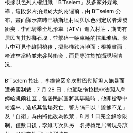
根據以色列人權組織「B’Tselem」及多家外媒報
導，這段影片拍攝於大約兩週前，由 B’Tselem 公
布。畫面顯示當時巴勒斯坦村民與以色列定居者爆發
衝突，李維騎乘全地形車（ATV）進入村莊，期間有
居民向其投擲石塊，並擊碎一輛車輛的擋風玻璃。影
片中可見李維開槍後，攝影機跌落地面；根據畫面，
哈達林當時並未參與衝突，而是專注於拍攝現場情
況。
B’Tselem 指出，李維曾因多次對巴勒斯坦人施暴而
遭美國制裁，7 月 28 日，他駕駛拖拉機非法闖入烏
姆哈凱爾社區，當居民試圖將其驅離時，他開槍擊中
哈達林，造成其當場死亡。警方隔日以「證據不足」
及「自衛」為由將他改為軟禁，8 月 1 日完全解除限
制。僅數日後，李維再次與另一名持槍定居者現身該