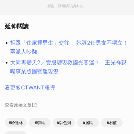
廣告（請繼續閱讀本文）
延伸閱讀
拒跟「住家裡男生」交往 她曝2任男友不獨立！
兩派人吵翻
大同再變天2／賣股變現救國光客運？ 王光祥親
曝事業版圖營運現況
看更多CTWANT報導
查看原始文章
#哈達林
#李維
#以色列
#居民
#村莊