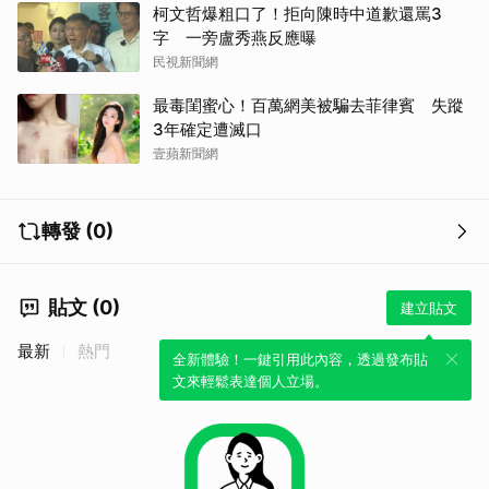
柯文哲爆粗口了！拒向陳時中道歉還罵3
字 一旁盧秀燕反應曝
民視新聞網
最毒閨蜜心！百萬網美被騙去菲律賓 失蹤
3年確定遭滅口
壹蘋新聞網
轉發 (0)
貼文 (0)
建立貼文
最新
熱門
全新體驗！一鍵引用此內容，透過發布貼
文來輕鬆表達個人立場。