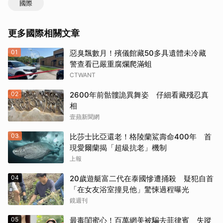
國際
更多國際相關文章
01
惡臭飄數月！殯儀館藏50多具遺體未冷藏
警查看已嚴重腐爛爬滿蛆
CTWANT
02
2600年前骷髏詭異舞姿 仔細看藏殘忍真
相
壹蘋新聞網
03
比莎士比亞還老！格陵蘭鯊壽命400年 首
現愛爾蘭揭「超級抗老」機制
上報
04
20歲遊艇富二代在泰國慘遭捅殺 疑犯自首
「在女友浴室撞見他」驚悚過程曝光
鏡週刊
05
最毒閨蜜心！百萬網美被騙去菲律賓 失蹤