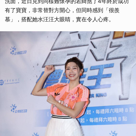
洗面，近日見到同樣難懷孕的若綺熬了4年終於成功
有了寶寶，非常替對方開心，但同時感到「很羨
慕」，搭配她水汪汪大眼睛，實在令人心疼。