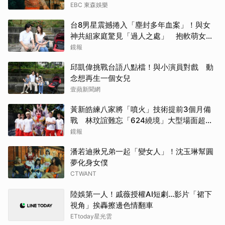
千黛
EBC 東森娛樂
台8男星震撼捲入「塵封多年血案」！與女
金高
神共組家庭驚見「過人之處」 抱軟萌女娃
動念再拚一胎
鏡報
山姆
邱凱偉挑戰台語八點檔！與小演員對戲 動
許楠
念想再生一個女兒
壹蘋新聞網
金宣
黃新皓練八家將「噴火」技術提前3個月備
蘇志
戰 林玟誼難忘「624繞境」大型場面超震
撼
鏡報
小栗
潘若迪揪兄弟一起「變女人」！沈玉琳幫圓
夢化身女僕
申惠
CTWANT
Rai
陸娛第一人！戚薇授權AI短劇…影片「裙下
視角」挨轟擦邊色情翻車
Jis
ETtoday星光雲