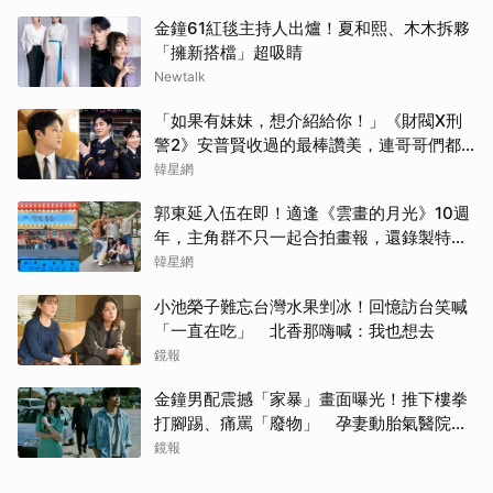
金鐘61紅毯主持人出爐！夏和熙、木木拆夥
「擁新搭檔」超吸睛
Newtalk
「如果有妹妹，想介紹給你！」《財閥X刑
警2》安普賢收過的最棒讚美，連哥哥們都
認證的好品格～
韓星網
郭東延入伍在即！適逢《雲畫的月光》10週
年，主角群不只一起合拍畫報，還錄製特別
節目
韓星網
小池榮子難忘台灣水果剉冰！回憶訪台笑喊
「一直在吃」 北香那嗨喊：我也想去
鏡報
金鐘男配震撼「家暴」畫面曝光！推下樓拳
打腳踢、痛罵「廢物」 孕妻動胎氣醫院爆
激烈衝突
鏡報