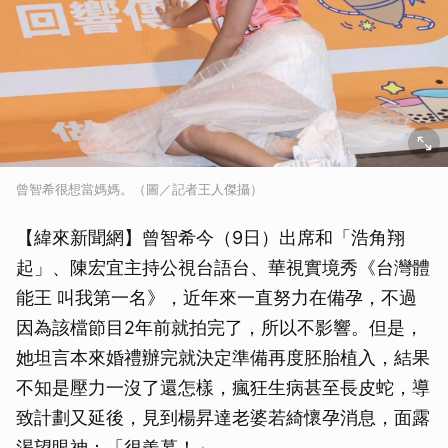
曾智希很想當媽媽。（圖／記者王人傑攝）
【緯來新聞網】曾智希今（9日）出席和「浩角翔
起」、陳宏宜主持公視台語台、華視實境秀《台灣體
能王 叫我第一名》，近年來一直努力在備孕，不過
因為該檔節目2年前就拍完了，所以不影響。但是，
她坦言本來婚禮辦完就決定準備再度胚胎植入，結果
不知是壓力一沒了還怎樣，瘋狂生病甚至長皮蛇，導
致計劃又延後，見到楊昇達老婆若綺懷孕消息，面露
渴望眼神：「很羨慕！」