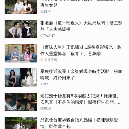
再生女兒
鏡週刊
張凌赫《這一秒過火》大結局放閃！娶王楚
然「人夫感爆棚」
CTWANT
《百味人生》王凱驟逝…最後身影曝光！製
作人靈堂悼念「殺青了」惹鼻酸
自由電子報
暴瘦後近況曝！金智媛現身時尚活動 粉絲
嗨喊：終於回來了
TVBS
短短幾十秒竟有6場吻戲太犯規！徐康俊、
安恩真《不是你的戀愛》甜蜜預告公開，網
友直呼：太期待了！
韓星網
邱凱偉首度挑戰台語八點檔！搭陳珮騏愛
情、動作戲全包