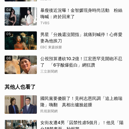
04
暴瘦後近況曝！金智媛現身時尚活動 粉絲
嗨喊：終於回來了
TVBS
05
男星「分娩還沒開指」就痛到喊停！心疼愛
妻為他挨刀
EBC 東森娛樂
06
公視預算遭砍10.2億！江宏恩罕見開砲不忍
了 「6字酸爆藍白」網狂讚
三立新聞網
其他人也看了
國民黨要傻眼了！見柯志恩民調「追上賴瑞
隆」嗨翻 真相出爐臉超腫
民視新聞網
女街友遭4男「囚禁性虐5個月」！他見「陽
台18禁畫面」秒報警