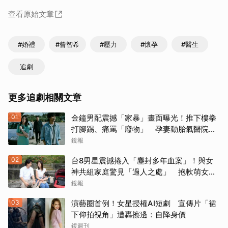
查看原始文章
#婚禮
#曾智希
#壓力
#懷孕
#醫生
追劇
更多追劇相關文章
01
金鐘男配震撼「家暴」畫面曝光！推下樓拳
打腳踢、痛罵「廢物」 孕妻動胎氣醫院爆
激烈衝突
鏡報
02
台8男星震撼捲入「塵封多年血案」！與女
神共組家庭驚見「過人之處」 抱軟萌女娃
動念再拚一胎
鏡報
03
演藝圈首例！女星授權AI短劇 宣傳片「裙
下仰拍視角」遭轟擦邊：自降身價
鏡週刊