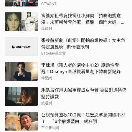
CTWANT
富婆始祖帶資找當紅小鮮肉「拍劇泡鴛鴦
浴」未剪輯母帶外流 遭酸「西門大媽」真
實年齡曝
鏡週刊
張凌赫新劇《刺棠》開拍前爆換導！女主角
傳定盧昱曉…劇情遭抵制
ETtoday星光雲
李棟旭《殺人者的購物中心2》話題性奪
冠！Disney+全球觀看量創下韓劇新紀錄
韓星網
禾浩辰狂甩肉減重瘦成皮包骨 被嚴刑虐待仍
堅持護愛
鏡週刊
公視預算遭砍10.2億！江宏恩罕見開砲不忍
了 「6字酸爆藍白」網狂讚
三立新聞網