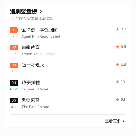
追劇聲量榜
LINE TODAY專屬追劇榜單
金特務：本色回歸
8.6
01
-
Agent Kim Reactivated
取消
鐵拳教育
9.5
02
1
Teach You a Lesson
這一秒過火
6.8
03
2
繪夢婚禮
10
04
NEW
In Love Forever
鬼謎東宮
9.1
05
3
The East Palace
查看更多