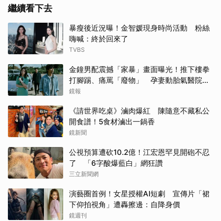
繼續看下去
暴瘦後近況曝！金智媛現身時尚活動 粉絲
嗨喊：終於回來了
TVBS
金鐘男配震撼「家暴」畫面曝光！推下樓拳
打腳踢、痛罵「廢物」 孕妻動胎氣醫院爆
激烈衝突
鏡報
《請世界吃桌》滷肉爆紅 陳隨意不藏私公
開食譜！5食材滷出一鍋香
鏡新聞
公視預算遭砍10.2億！江宏恩罕見開砲不忍
了 「6字酸爆藍白」網狂讚
三立新聞網
演藝圈首例！女星授權AI短劇 宣傳片「裙
下仰拍視角」遭轟擦邊：自降身價
鏡週刊