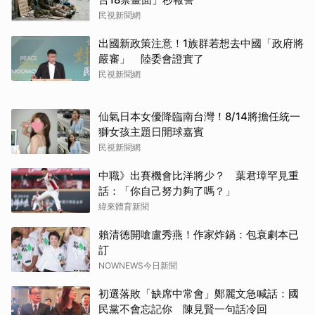
民視新聞網
出國新政策注意！1族群若想去中國「政府將
嚴審」 陸委會證實了
民視新聞網
仙氣日本女優降臨南台灣！8/14將擔任統一
獅女孩主題日開球嘉賓
民視新聞網
中職》出賽機會比洋將少？ 葉君璋罕見重
話：「你自己努力夠了嗎？」
緯來體育新聞
賴清德開嗆盧秀燕！作家炸鍋：包衰劇本已
訂
NOWNEWS今日新聞
初選落敗「缺席中常會」鄭麗文急喊話：國
民黨不會忘記你 陳見賢一句話冷回