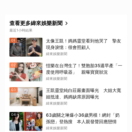
查看更多緯來娛樂新聞
最近1小時結果
01
太像王凱！媽媽靈堂看到他哭了 摯友
現身淚憶：很會照顧人
緯來娛樂新聞
02
愷樂在台灣生了！雙胞胎35週早產「一
度使用呼吸器」 親曝寶寶狀況
緯來娛樂新聞
03
王凱靈堂純白莊嚴畫面曝光 大姐大寬
姐抵達、媽媽缺席原因曝光
緯來娛樂新聞
04
63歲關之琳爆小36歲男模！網封「奶
孫戀」登熱搜 本人親發聲回應戀情
緯來娛樂新聞