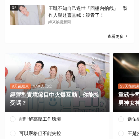
05
王凱不知自己過世「回棚內拍戲」 製
作人親赴靈堂喊：殺青了！
緯來娛樂新聞
查看更多
9天後結束
4.5K人已投
23天後結
經營型實境節目中火爆互動，你能接
重磅卡司
受嗎？
男神女
能理解高壓工作環境
邊佑
可以嚴格但不能失控
王楚