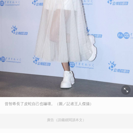
曾智希長了皮蛇自己也嚇壞。（圖／記者王人傑攝）
廣告（請繼續閱讀本文）