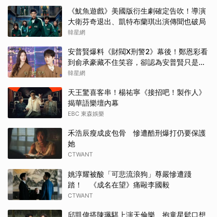
朴恩
《魷魚遊戲》美國版衍生劇確定告吹！導演
大衛芬奇退出、凱特布蘭琪出演傳聞也破局
韓星網
安普賢爆料《財閥X刑警2》幕後！鄭恩彩看
到俞承豪藏不住笑容，卻認為安普賢只是
「搞笑男」
韓星網
天王驚喜客串！楊祐寧《接招吧！製作人》
揭華語樂壇內幕
EBC 東森娛樂
禾浩辰瘦成皮包骨 慘遭酷刑爆打仍要保護
她
CTWANT
姚淳耀被酸「可悲流浪狗」尊嚴慘遭踐
踏！ 《成名在望》痛毆李國毅
CTWANT
邱凱偉搭陳珮騏上演天倫樂 抱童星鬆口想