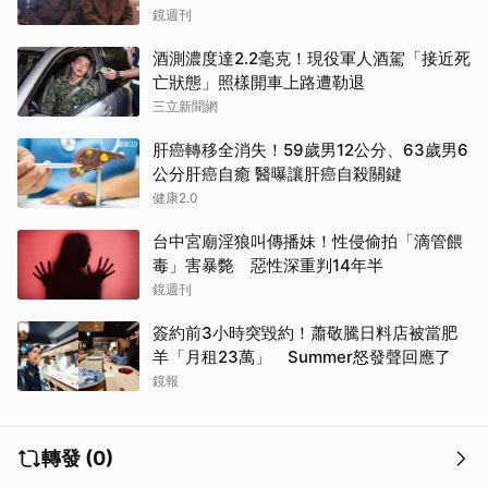
鏡週刊
酒測濃度達2.2毫克！現役軍人酒駕「接近死
亡狀態」照樣開車上路遭勒退
三立新聞網
肝癌轉移全消失！59歲男12公分、63歲男6
公分肝癌自癒 醫曝讓肝癌自殺關鍵
健康2.0
台中宮廟淫狼叫傳播妹！性侵偷拍「滴管餵
毒」害暴斃 惡性深重判14年半
鏡週刊
簽約前3小時突毀約！蕭敬騰日料店被當肥
羊「月租23萬」 Summer怒發聲回應了
鏡報
轉發 (0)