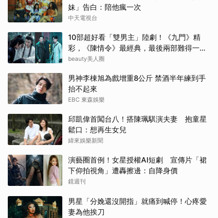
妹」告白：陪他瘋一次
中天電視台
林智
10部超好看「雙男主」陸劇！《九門》精
其他
彩，《陳情令》最經典，最後兩部難得一面
倒好評
beauty美人圈
傑瑞
男神李棟旭為戲增重8公斤 禁酒半年練到手
高允
抬不起來
EBC 東森娛樂
生田
邱凱偉首闖台八！搭陳珮騏演夫妻 抱童星
鬆口：想再生女兒
白鹿
緯來娛樂新聞
徐仁
演藝圈首例！女星授權AI短劇 宣傳片「裙
下仰拍視角」遭轟擦邊：自降身價
柳樂
鏡週刊
山下
男星「分娩還沒開指」就痛到喊停！心疼愛
妻為他挨刀