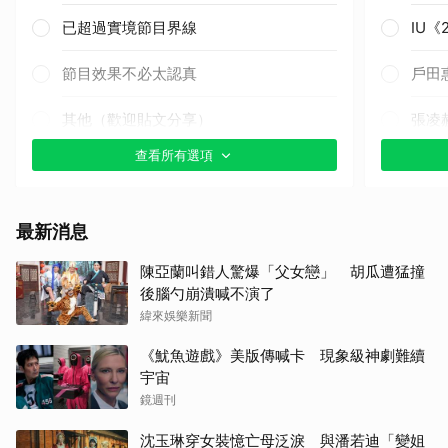
已超過實境節目界線
IU
節目效果不必太認真
戶田
其他（歡迎貼文分享）
張凌
查看所有選項
湯姆
楊洋
最新消息
田曦
陳亞蘭叫錯人驚爆「父女戀」 胡瓜遭猛撞
後腦勺崩潰喊不演了
李星
緯來娛樂新聞
迪麗
《魷魚遊戲》美版傳喊卡 現象級神劇難續
宇宙
朴海
鏡週刊
沈玉琳穿女裝憶亡母泛淚 與潘若迪「變姐
金武