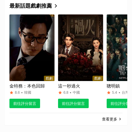
最新話題戲劇推薦
戲劇
戲劇
金特務：本色回歸
這一秒過火
聰明鎮
8.6
•
韓國
6.8
•
中國
5.4
•
台灣
前往評分留言
前往評分留言
前往評分留
查看更多