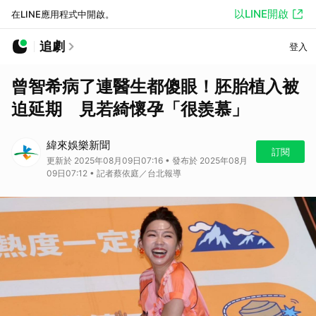
以LINE開啟
在LINE應用程式中開啟。
追劇
登入
曾智希病了連醫生都傻眼！胚胎植入被
迫延期 見若綺懷孕「很羨慕」
緯來娛樂新聞
訂閱
更新於 2025年08月09日07:16 • 發布於 2025年08月
09日07:12 • 記者蔡依庭／台北報導