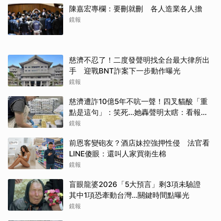
陳嘉宏專欄：要刪就刪 各人造業各人擔
鏡報
慈濟不忍了！二度發聲明找全台最大律所出
手 迎戰BNT詐案下一步動作曝光
鏡報
慈濟遭詐10億5年不吭一聲！四叉貓酸「重
點是這句」：笑死...她轟聲明太瞎：看報紙
才知被騙
鏡報
前恩客變砲友？酒店妹控強押性侵 法官看
LINE傻眼：還叫人家買衛生棉
鏡報
盲眼龍婆2026「5大預言」剩3項未驗證
其中1項恐牽動台灣...關鍵時間點曝光
鏡報