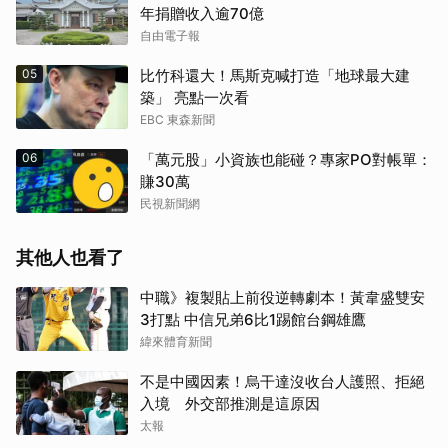
年捐贈收入逾70億
自由電子報
05
比竹科還大！馬斯克喊打造「地球最大建
築」 亮點一次看
EBC 東森新聞
06
「萬元股」小資族也能碰？專家PO對帳單：
賺30萬
民視新聞網
其他人也看了
中職》複製貼上前役逆轉劇本！黃韋盛雙安
3打點 中信兄弟6比1踢館台鋼雄鷹
緯來體育新聞
不是中國因素！烏干達沒收台人護照、拒絕
入境 外交部推測是這原因
太報