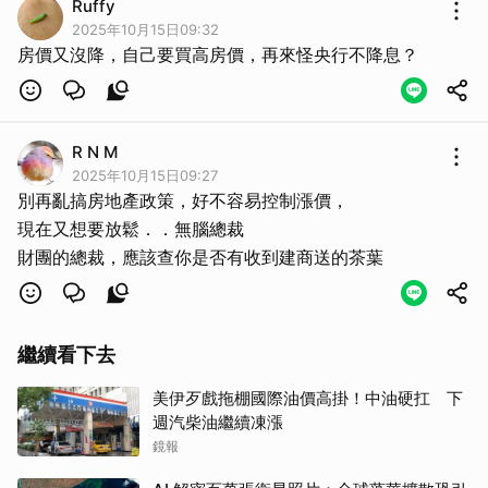
Ruffy
2025年10月15日09:32
房價又沒降，自己要買高房價，再來怪央行不降息？
R N M
2025年10月15日09:27
別再亂搞房地產政策，好不容易控制漲價，
現在又想要放鬆．．無腦總裁
財團的總裁，應該查你是否有收到建商送的茶葉
繼續看下去
美伊歹戲拖棚國際油價高掛！中油硬扛 下
週汽柴油繼續凍漲
鏡報