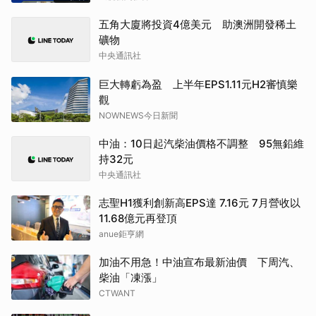
五角大廈將投資4億美元 助澳洲開發稀土
礦物
中央通訊社
巨大轉虧為盈 上半年EPS1.11元H2審慎樂
觀
NOWNEWS今日新聞
中油：10日起汽柴油價格不調整 95無鉛維
持32元
中央通訊社
志聖H1獲利創新高EPS達 7.16元 7月營收以
11.68億元再登頂
anue鉅亨網
加油不用急！中油宣布最新油價 下周汽、
柴油「凍漲」
CTWANT