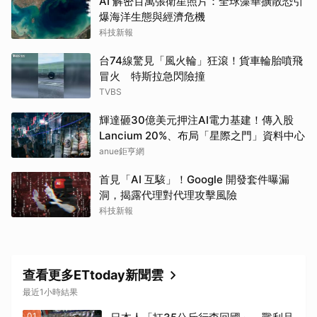
AI 解密百萬張衛星照片：全球藻華擴散恐引
爆海洋生態與經濟危機
科技新報
台74線驚見「風火輪」狂滾！貨車輪胎噴飛
冒火 特斯拉急閃險撞
TVBS
輝達砸30億美元押注AI電力基建！傳入股
Lancium 20%、布局「星際之門」資料中心
anue鉅亨網
首見「AI 互駭」！Google 開發套件曝漏
洞，揭露代理對代理攻擊風險
科技新報
查看更多ETtoday新聞雲
最近1小時結果
01