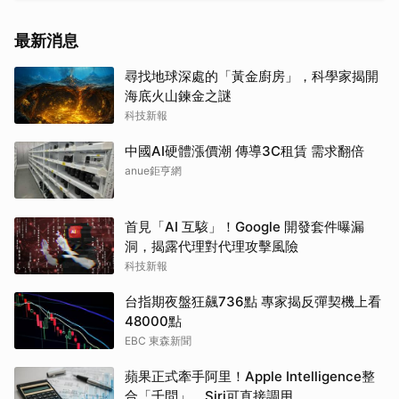
最新消息
尋找地球深處的「黃金廚房」，科學家揭開
海底火山鍊金之謎
科技新報
中國AI硬體漲價潮 傳導3C租賃 需求翻倍
anue鉅亨網
首見「AI 互駭」！Google 開發套件曝漏
洞，揭露代理對代理攻擊風險
科技新報
台指期夜盤狂飆736點 專家揭反彈契機上看
48000點
EBC 東森新聞
蘋果正式牽手阿里！Apple Intelligence整
合「千問」 Siri可直接調用