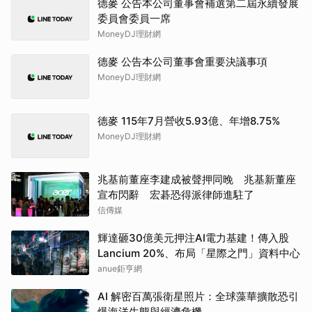
德麥 公告本公司董事會補選第二屆永續發展
委員會委員一席
MoneyDJ理財網
德麥 公告本公司董事會重要決議事項
MoneyDJ理財網
德麥 115年7月營收5.93億、年增8.75%
MoneyDJ理財網
兆基前董座李建成被聲押同晚 兆基新董座
宣布閃辭 宏碁恐得派律師進駐了
信傳媒
輝達砸30億美元押注AI電力基建！傳入股
Lancium 20%、布局「星際之門」資料中心
anue鉅亨網
AI 解密百萬張衛星照片：全球藻華擴散恐引
爆海洋生態與經濟危機