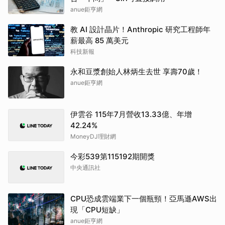
anue鉅亨網
教 AI 設計晶片！Anthropic 研究工程師年
薪最高 85 萬美元
科技新報
永和豆漿創始人林炳生去世 享壽70歲！
anue鉅亨網
伊雲谷 115年7月營收13.33億、年增
42.24%
MoneyDJ理財網
今彩539第115192期開獎
中央通訊社
CPU恐成雲端業下一個瓶頸！亞馬遜AWS出
現「CPU短缺」
anue鉅亨網