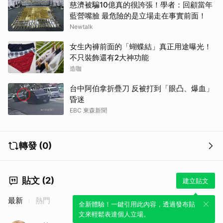
慈濟被騙10億真的很誇張！學者：回顧當年
藍營嘴臉 最危險的是立場走在事實前面！
Newtalk
女生內褲前面的「蝴蝶結」真正用途曝光！
不只裝飾還有2大神功能
造咖
台中阿伯拿折疊刀 反被打到「眼凸、爆血」
昏迷
EBC 東森新聞
轉發 (0)
取消
貼文 (2)
建立貼文
最新
熱門
全新體驗！一鍵引用此內容，透過發布貼
文來輕鬆表達個人立場。