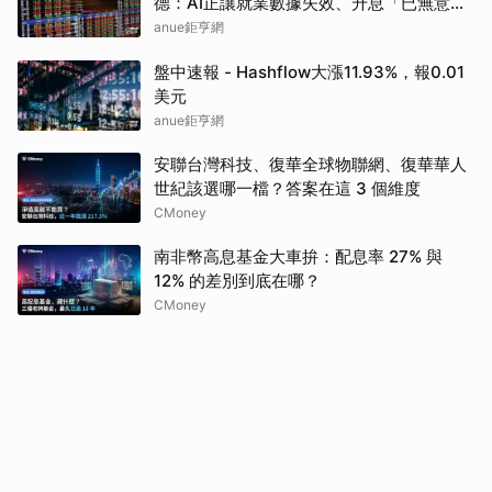
德：AI正讓就業數據失效、升息「已無意
義」
anue鉅亨網
盤中速報 - Hashflow大漲11.93%，報0.01
美元
anue鉅亨網
安聯台灣科技、復華全球物聯網、復華華人
世紀該選哪一檔？答案在這 3 個維度
CMoney
南非幣高息基金大車拚：配息率 27% 與
12% 的差別到底在哪？
CMoney