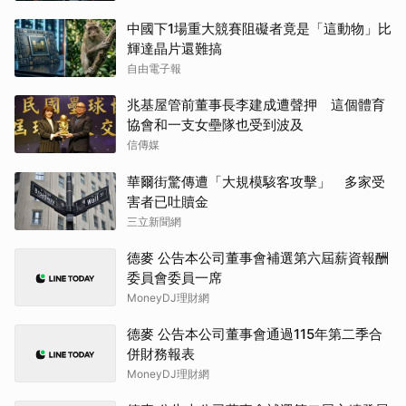
中國下1場重大競賽阻礙者竟是「這動物」比
輝達晶片還難搞
自由電子報
兆基屋管前董事長李建成遭聲押 這個體育
協會和一支女壘隊也受到波及
信傳媒
華爾街驚傳遭「大規模駭客攻擊」 多家受
害者已吐贖金
三立新聞網
德麥 公告本公司董事會補選第六屆薪資報酬
委員會委員一席
MoneyDJ理財網
德麥 公告本公司董事會通過115年第二季合
併財務報表
MoneyDJ理財網