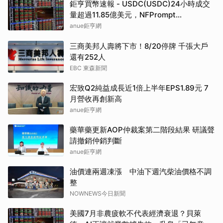
鉅亨買幣速報 - USDC(USDC)24小時成交
量超過11.85億美元，NFPrompt
Token(NFP)24小時漲幅達66.2%
anue鉅亨網
三商美邦人壽將下市！8/20停牌 千張大戶
還有252人
EBC 東森新聞
宏致Q2純益成長近1倍上半年EPS1.89元 7
月營收再創新高
anue鉅亨網
藥華藥更新AOP仲裁案第二階段結果 研議聲
請撤銷仲銷判斷
anue鉅亨網
油價連兩週凍漲 中油下週汽柴油價格不調
整
NOWNEWS今日新聞
美國7月非農疲軟不代表經濟衰退？貝萊