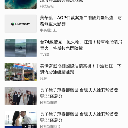
科技新報
藥華藥：AOP仲裁案第二階段判斷出爐 財
務無重大影響
中央通訊社
台74線驚見「風火輪」狂滾！貨車輪胎噴飛
冒火 特斯拉急閃險撞
TVBS
美伊歹戲拖棚國際油價高掛！中油硬扛 下
週汽柴油繼續凍漲
鏡報
長子徐子翔春節離世 台玻夫人徐莉玲首發
聲:悲痛萬分
民視新聞網
長子徐子翔春節離世 台玻夫人徐莉玲首發
聲:悲痛萬分
影音
民視新聞影音