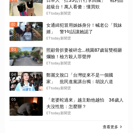
日本人「扛35公斤行李回國」 戰利品
超級台！萬人看傻：懂買欸
ETtoday新聞雲
02
女通緝犯冒用姊姊身分！喊老公「我妹
婿」 警1句話讓她認了
ETtoday新聞雲
03
照顧骨折妻被碎念…桃園87歲翁雙棍砸
爛臉！檢方殺人罪聲押
ETtoday新聞雲
04
鄭麗文脫口「台灣從來不是一個國
家」 批民進黨講台獨：胡說八道
ETtoday新聞雲
05
「老婆蛇過來」越主動他越怕 36歲人
夫沒性慾：怎麼辦？
ETtoday新聞雲
查看更多