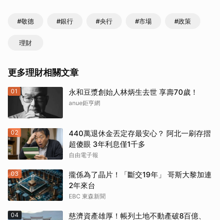
#敬德
#銀行
#央行
#市場
#政策
理財
更多理財相關文章
01
永和豆漿創始人林炳生去世 享壽70歲！
anue鉅亨網
02
440萬退休金丟定存最安心？ 阿北一刷存摺
超傻眼 3年利息僅1千多
自由電子報
03
攏係為了晶片！「斷交19年」 哥斯大黎加連
2年來台
EBC 東森新聞
04
慈濟資產雄厚！帳列土地不動產破8百億、