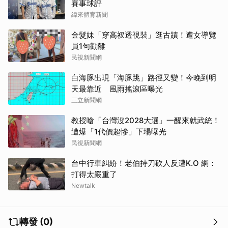
賽事球評
緯來體育新聞
金髮妹「穿高衩透視裝」逛古蹟！遭女導覽
員1句勸離
民視新聞網
白海豚出現「海豚跳」路徑又變！今晚到明
天最靠近 風雨搖滾區曝光
三立新聞網
教授嗆「台灣沒2028大選」一醒來就武統！
遭爆「1代價超慘」下場曝光
民視新聞網
台中行車糾紛！老伯持刀砍人反遭K.O 網：
打得太嚴重了
Newtalk
轉發 (0)