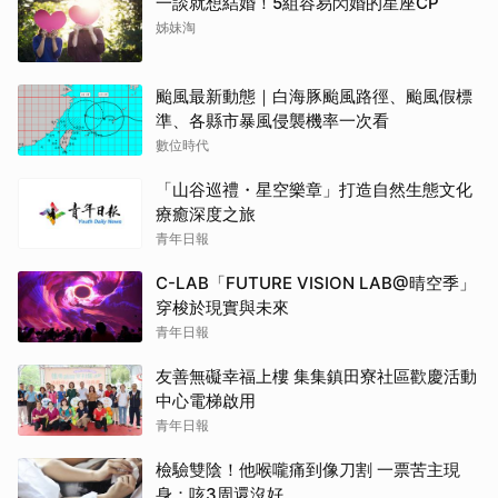
一談就想結婚！5組容易閃婚的星座CP
姊妹淘
颱風最新動態｜白海豚颱風路徑、颱風假標
準、各縣市暴風侵襲機率一次看
數位時代
「山谷巡禮・星空樂章」打造自然生態文化
療癒深度之旅
青年日報
C-LAB「FUTURE VISION LAB@晴空季」
穿梭於現實與未來
青年日報
友善無礙幸福上樓 集集鎮田寮社區歡慶活動
中心電梯啟用
青年日報
檢驗雙陰！他喉嚨痛到像刀割 一票苦主現
身：咳3周還沒好