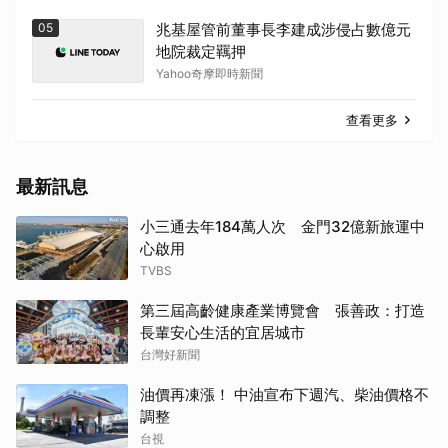
05
兆基屋管前董事長李建成涉侵占數億元
地院裁定羈押
Yahoo奇摩即時新聞
查看更多
最新訊息
小三通去年184萬人次 金門32億新旅運中
心啟用
TVBS
第三屆高齡健康產業博覽會 張善政：打造
長輩安心生活的宜居城市
台灣好新聞
油價再凍漲！ 中油宣布下週汽、柴油價格不
調整
台視