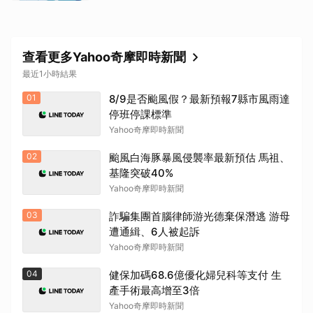
查看更多Yahoo奇摩即時新聞
最近1小時結果
01
8/9是否颱風假？最新預報7縣市風雨達
停班停課標準
Yahoo奇摩即時新聞
02
颱風白海豚暴風侵襲率最新預估 馬祖、
基隆突破40%
Yahoo奇摩即時新聞
03
詐騙集團首腦律師游光德棄保潛逃 游母
遭通緝、6人被起訴
Yahoo奇摩即時新聞
04
健保加碼68.6億優化婦兒科等支付 生
產手術最高增至3倍
Yahoo奇摩即時新聞