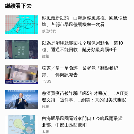
繼續看下去
颱風最新動態｜白海豚颱風路徑、颱風假標
準、各縣市暴風侵襲機率一次看
數位時代
以為是塑膠就能回收？環保局點名「這10
種」通通不能回收 亂分類最高罰6千
鏡報
獨家／留一星負評 業者竟「翻點餐紀
錄」 傳簡訊喊告
TVBS
慈濟買疫苗被詐騙「瞞5年才曝光」！AIT突
發文談「這件事」…網笑：真的很美式幽默
鏡報
白海豚暴風圈逼近家門口！今晚風雨最猛
北部、中部山區防豪雨
太報