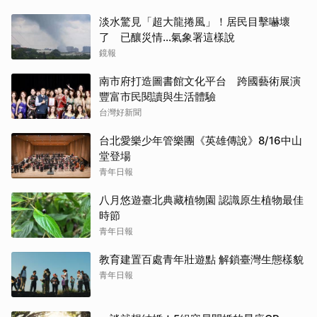
淡水驚見「超大龍捲風」！居民目擊嚇壞
了 已釀災情…氣象署這樣說
鏡報
南市府打造圖書館文化平台 跨國藝術展演
豐富市民閱讀與生活體驗
台灣好新聞
台北愛樂少年管樂團《英雄傳說》8/16中山
堂登場
青年日報
八月悠遊臺北典藏植物園 認識原生植物最佳
時節
青年日報
教育建置百處青年壯遊點 解鎖臺灣生態樣貌
青年日報