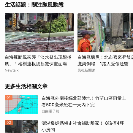
生活話題：關注颱風動態
白海豚颱風來襲「淡水疑出現龍捲
白海豚釀災！北市喜來登飯
風」！榕樹連根拔起驚悚畫面曝
鷹架倒塌 1路人受傷送醫
Newtalk
民視新聞網
更多生活相關文章
01
白海豚外圍接觸北部陸地！竹苗山區雨量上
看500毫米恐在一天內下完
自由電子報
02
澎湖爆媽媽領走社會補助離家！ 8孩擠4坪
小房間