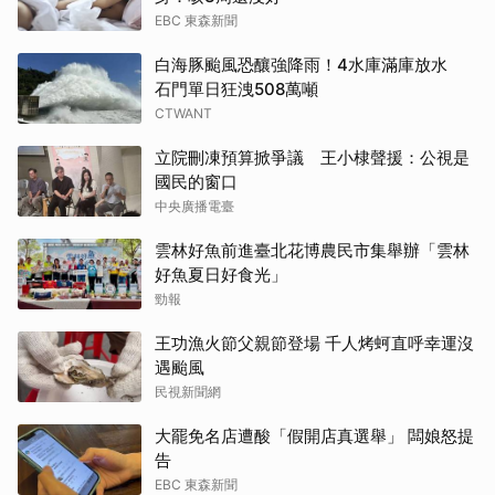
EBC 東森新聞
白海豚颱風恐釀強降雨！4水庫滿庫放水
石門單日狂洩508萬噸
CTWANT
立院刪凍預算掀爭議 王小棣聲援：公視是
國民的窗口
中央廣播電臺
雲林好魚前進臺北花博農民市集舉辦「雲林
好魚夏日好食光」
勁報
王功漁火節父親節登場 千人烤蚵直呼幸運沒
遇颱風
民視新聞網
大罷免名店遭酸「假開店真選舉」 闆娘怒提
告
EBC 東森新聞