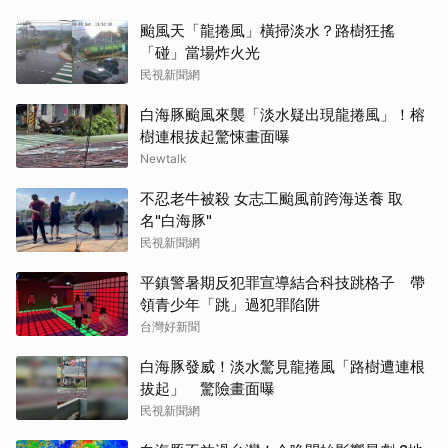
颱風天「龍捲風」橫掃淡水？路樹狂搖
「碰」當場炸火光
民視新聞網
白海豚颱風來襲「淡水疑出現龍捲風」！榕
樹連根拔起驚悚畫面曝
Newtalk
不忍老牛被殺 女志工颱風前跨海送養 取
名"白海豚"
民視新聞網
平鎮警暑期反犯罪宣導結合科技跳格子 帶
領青少年「跳」過犯罪陷阱
台灣好新聞
白海豚發威！淡水驚見龍捲風「路樹遭連根
拔起」 驚險畫面曝
民視新聞網