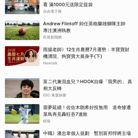
看 滿1000元送限定提袋
自由電子報
Andrew Flintoff 卸任英格蘭雄獅隊主帥
專注澳洲執教
民視新聞網
雨揚老師》12生肖農曆7月運勢：羊寶寶財
機湧現、狗寶寶大展身手(下)
Newtalk
富二代兼混血兒？HOOK自爆「我男的」 真
相大反轉
EBC 東森娛樂
噩夢延續！佐佐木朗希好投無用 道奇慘遭
菜鳥再見轟狂吞7連敗
鏡報
中職》潘忠韋個人規劃 暫別富邦悍將主場