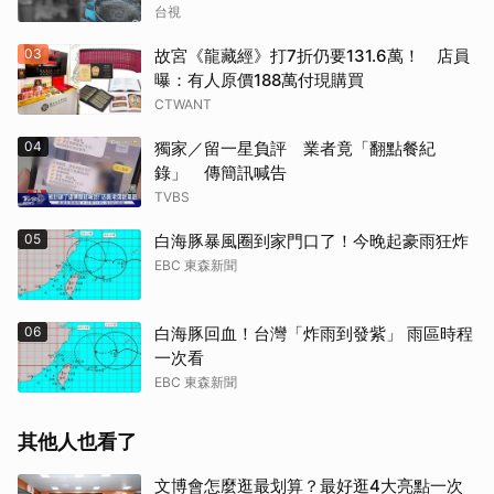
台視
03
故宮《龍藏經》打7折仍要131.6萬！ 店員
曝：有人原價188萬付現購買
CTWANT
04
獨家／留一星負評 業者竟「翻點餐紀
錄」 傳簡訊喊告
TVBS
05
白海豚暴風圈到家門口了！今晚起豪雨狂炸
EBC 東森新聞
06
白海豚回血！台灣「炸雨到發紫」 雨區時程
一次看
EBC 東森新聞
其他人也看了
文博會怎麼逛最划算？最好逛4大亮點一次