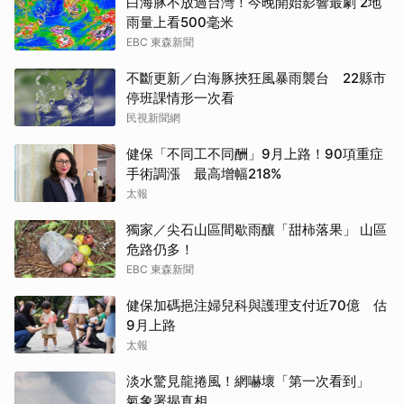
白海豚不放過台灣！今晚開始影響最劇 2地
雨量上看500毫米
EBC 東森新聞
不斷更新／白海豚挾狂風暴雨襲台 22縣市
停班課情形一次看
民視新聞網
健保「不同工不同酬」9月上路！90項重症
手術調漲 最高增幅218%
太報
獨家／尖石山區間歇雨釀「甜柿落果」 山區
危路仍多！
EBC 東森新聞
健保加碼挹注婦兒科與護理支付近70億 估
9月上路
太報
淡水驚見龍捲風！網嚇壞「第一次看到」
氣象署揭真相