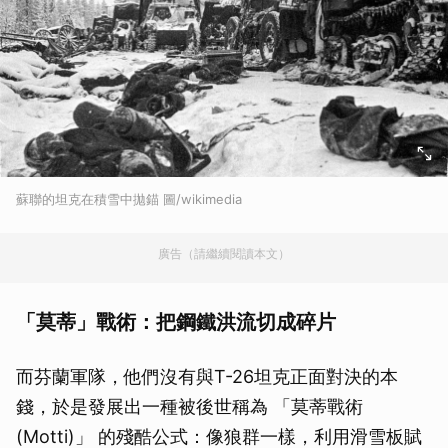
蘇聯的坦克在積雪中拋錨 圖/wikimedia
廣告（請繼續閱讀本文）
「莫蒂」戰術：把鋼鐵洪流切成碎片
而芬蘭軍隊，他們沒有與T-26坦克正面對決的本
錢，於是發展出一種被後世稱為 「莫蒂戰術
(Motti)」 的殘酷公式：像狼群一樣，利用滑雪板賦