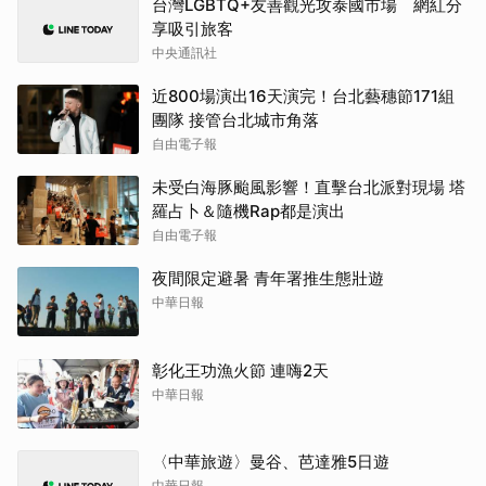
台灣LGBTQ+友善觀光攻泰國市場 網紅分
享吸引旅客
中央通訊社
近800場演出16天演完！台北藝穗節171組
團隊 接管台北城市角落
自由電子報
未受白海豚颱風影響！直擊台北派對現場 塔
羅占卜＆隨機Rap都是演出
自由電子報
夜間限定避暑 青年署推生態壯遊
中華日報
彰化王功漁火節 連嗨2天
中華日報
〈中華旅遊〉曼谷、芭達雅5日遊
中華日報