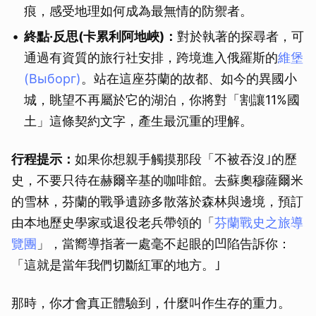
痕，感受地理如何成為最無情的防禦者。
終點·反思(卡累利阿地峽)：
對於執著的探尋者，可
通過有資質的旅行社安排，跨境進入俄羅斯的
維堡
(Выборг)
。站在這座芬蘭的故都、如今的異國小
城，眺望不再屬於它的湖泊，你將對「割讓11%國
土」這條契約文字，產生最沉重的理解。
行程提示：
如果你想親手觸摸那段「不被吞沒｣的歷
史，不要只待在赫爾辛基的咖啡館。去蘇奧穆薩爾米
的雪林，芬蘭的戰爭遺跡多散落於森林與邊境，預訂
由本地歷史學家或退役老兵帶領的「
芬蘭戰史之旅導
覽團
」，當嚮導指著一處毫不起眼的凹陷告訴你：
「這就是當年我們切斷紅軍的地方。｣
那時，你才會真正體驗到，什麼叫作生存的重力。