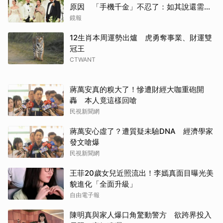
原因 「手機千金」不忍了：如其說還需要
離開嗎？
鏡報
12生肖本周運勢出爐 虎勇奪事業、財運雙
冠王
CTWANT
蔣萬安真的糗大了！慘遭財經大咖重砲開
轟 本人竟這樣回嗆
民視新聞網
蔣萬安心虛了？遭質疑未驗DNA 經濟學家
發文嗆爆
民視新聞網
王菲20歲女兒近照流出！李嫣真面目曝光美
貌進化「全面升級」
自由電子報
陳明真與家人爆口角驚動警方 欲跨界投入