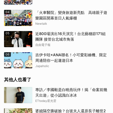
04
「火車醫院」變身旅遊新亮點 高雄親子遊
樂園區開幕首日人氣爆棚
Newtalk
05
近800場演出16天演完！台北藝穗節171組
團隊 接管台北城市角落
自由電子報
06
吉伊卡哇×ANA聯名！小可愛彩繪機、限定
周邊陪你一起遨遊日本
Japaholic
其他人也看了
專訪／李國毅是白曉燕玩伴！揭「命案前幾
天出遊」從小認識白冰冰
ETtoday星光雲
婆媳隔空撕破臉？台玻夫人還原長子離世2