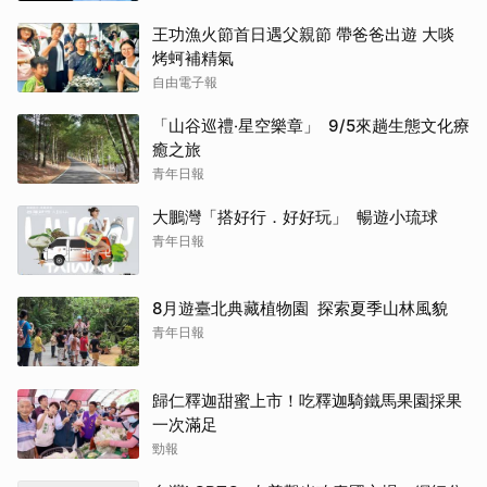
王功漁火節首日遇父親節 帶爸爸出遊 大啖
烤蚵補精氣
自由電子報
「山谷巡禮‧星空樂章」 9/5來趟生態文化療
癒之旅
青年日報
大鵬灣「搭好行．好好玩」 暢遊小琉球
青年日報
8月遊臺北典藏植物園 探索夏季山林風貌
青年日報
歸仁釋迦甜蜜上市！吃釋迦騎鐵馬果園採果
一次滿足
勁報