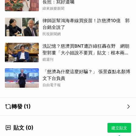
長照：寫好遺囑
緯來娛樂新聞
律師誆幫鴻海牽線買疫苗！詐慈濟10億 郭
台銘全說了
民視新聞網
洗記憶？慈濟買BNT遭詐綠狂轟在野 網朝
聖郭董「大小姐說不要買」貼文：根本兩碼
事
鏡週刊
「慈濟為什麼這麼好騙？」 張景森點名顏博
文下台負責
自由電子報
轉發 (1)
貼文 (0)
建立貼文