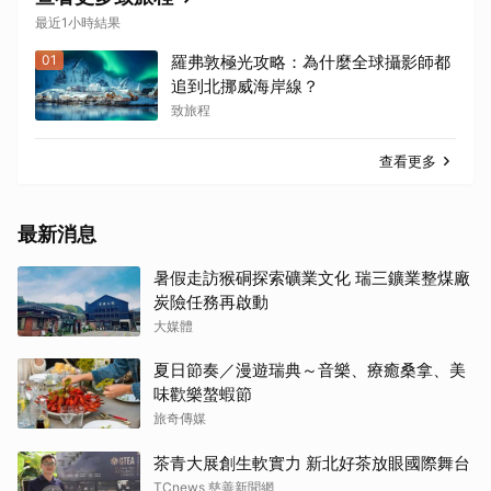
最近1小時結果
01
羅弗敦極光攻略：為什麼全球攝影師都
追到北挪威海岸線？
致旅程
查看更多
最新消息
暑假走訪猴硐探索礦業文化 瑞三鑛業整煤廠
炭險任務再啟動
大媒體
夏日節奏／漫遊瑞典～音樂、療癒桑拿、美
味歡樂螯蝦節
旅奇傳媒
茶青大展創生軟實力 新北好茶放眼國際舞台
TCnews 慈善新聞網