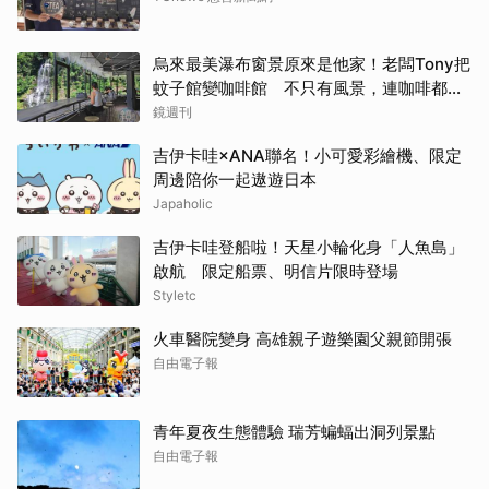
烏來最美瀑布窗景原來是他家！老闆Tony把
蚊子館變咖啡館 不只有風景，連咖啡都好
喝到讓人想再來
鏡週刊
吉伊卡哇×ANA聯名！小可愛彩繪機、限定
周邊陪你一起遨遊日本
Japaholic
吉伊卡哇登船啦！天星小輪化身「人魚島」
啟航 限定船票、明信片限時登場
Styletc
火車醫院變身 高雄親子遊樂園父親節開張
自由電子報
青年夏夜生態體驗 瑞芳蝙蝠出洞列景點
自由電子報