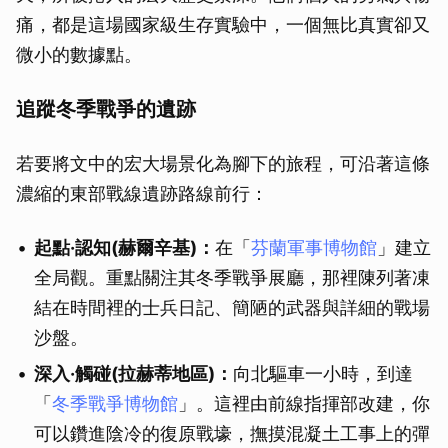
痛，都是這場國家級生存實驗中，一個無比真實卻又
微小的數據點。
追蹤冬季戰爭的遺跡
若要將文中的宏大場景化為腳下的旅程，可沿著這條
濃縮的東部戰線遺跡路線前行：
起點·認知(赫爾辛基)：
在「
芬蘭軍事博物館
」建立
全局觀。重點關注其冬季戰爭展廳，那裡陳列著凍
結在時間裡的士兵日記、簡陋的武器與詳細的戰場
取消
沙盤。
深入·觸碰(拉赫蒂地區)：
向北驅車一小時，到達
「
冬季戰爭博物館
」。這裡由前線指揮部改建，你
可以鑽進陰冷的復原戰壕，撫摸混凝土工事上的彈