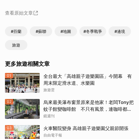
查看原始文章
#芬蘭
#蘇聯
#地圖
#冬季戰爭
#邊境
旅遊
更多旅遊相關文章
01
全台最大「高雄親子遊樂園區」今開幕 有
周末限定滑水道、水樂園
旅遊雲
02
烏來最美瀑布窗景原來是他家！老闆Tony把
蚊子館變咖啡館 不只有風景，連咖啡都好
喝到讓人想再來
鏡週刊
03
火車醫院變身 高雄親子遊樂園父親節開張
自由電子報