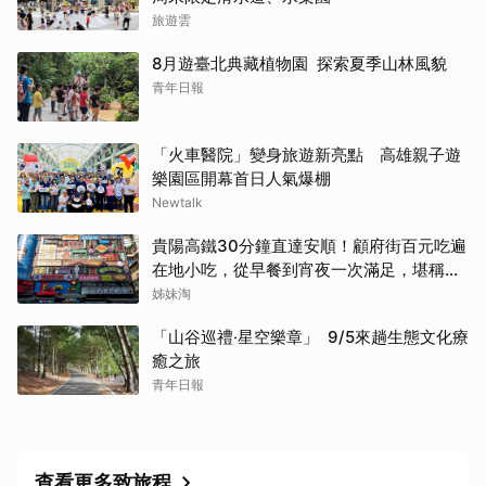
旅遊雲
8月遊臺北典藏植物園 探索夏季山林風貌
青年日報
「火車醫院」變身旅遊新亮點 高雄親子遊
樂園區開幕首日人氣爆棚
Newtalk
貴陽高鐵30分鐘直達安順！顧府街百元吃遍
在地小吃，從早餐到宵夜一次滿足，堪稱貴
州「小吃王國」
姊妹淘
「山谷巡禮‧星空樂章」 9/5來趟生態文化療
癒之旅
青年日報
查看更多致旅程