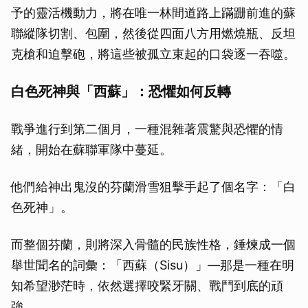
予的靈活機動力，將在唯一林間道路上蹣跚前進的蘇
聯縱隊切割、包圍，然後從四面八方用燃燒瓶、反坦
克槍和迫擊砲，將這些被孤立束起的口袋逐一吞噬。
白色死神與「西蘇」：恐懼如何反轉
戰爭進行到第二個月，一種混雜著震驚與恐懼的情
緒，開始在蘇聯軍隊中蔓延。
他們給神出鬼沒的芬蘭滑雪狙擊手起了個名字：「白
色死神」。
而整個芬蘭，則將深入骨髓的民族性格，錘煉成一個
舉世聞名的詞彙：「西蘇（Sisu）」—那是一種在明
知希望渺茫時，依然選擇咬緊牙關、戰鬥到底的頑
強。