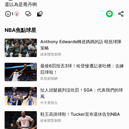
還以為是喬丹咧
1
NBA焦點球星
Anthony Edwards轉述媽媽的話 暗批球隊
策略
緯來體育新聞
最後6罰投丟3球！哈登慘遭記者吐槽：去練
罰球啦！
民視新聞網
扯人頭髮裁判沒吹罰！SGA：代表我們的球
風
中天電視台
鞋王高掛球鞋！Tucker宣布退休告別NBA
緯來體育新聞