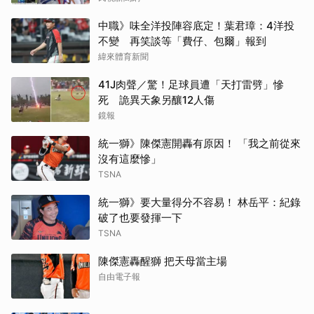
中職》味全洋投陣容底定！葉君璋：4洋投
不變 再笑談等「費仔、包爾」報到
緯來體育新聞
41J肉聲／驚！足球員遭「天打雷劈」慘
死 詭異天象另釀12人傷
鏡報
統一獅》陳傑憲開轟有原因！ 「我之前從來
沒有這麼慘」
TSNA
統一獅》要大量得分不容易！ 林岳平：紀錄
破了也要發揮一下
TSNA
陳傑憲轟醒獅 把天母當主場
自由電子報