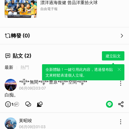
漂洋過海復健 曾品洋重拾火球
自由電子報
轉發 (0)
貼文 (2)
建立貼文
最新
熱門
全新體驗！一鍵引用此內容，透過發布貼
文來輕鬆表達個人立場。
𒀱無間𒀱曹原𒀱空間𒀱
06月09日03:07
白痴。
1
取消
黃昭竣
06月09日01:03