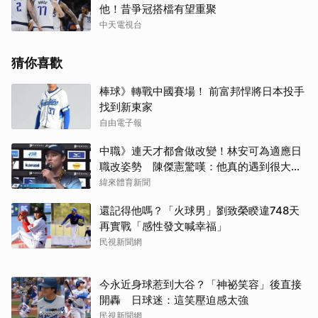
他！昔爭冠搭檔有望重聚
中天電視台
猜你喜歡
棒球》轉戰中國賽場！ 前富邦悍將日本投手
找到新東家
自由電子報
中職》連天才都會做改變！林安可為適應日
職改姿勢 陳傑憲驚嘆：他真的遇到很大挫
折
緯來體育新聞
還記得他嗎？「火球男」劉致榮睽違748天
再實戰「感性發文喊幸福」
民視新聞網
今永近身球惹到大谷？「神祕笑容」後直接
開轟 日球迷：這笑壓迫感太強
民視新聞網