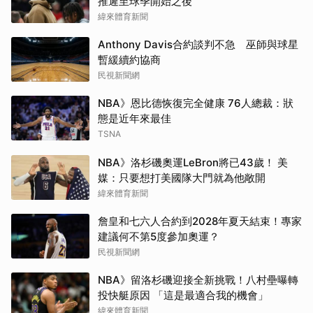
推遲至球季開始之後
緯來體育新聞
Anthony Davis合約談判不急 巫師與球星
暫緩續約協商
民視新聞網
NBA》恩比德恢復完全健康 76人總裁：狀
態是近年來最佳
TSNA
NBA》洛杉磯奧運LeBron將已43歲！ 美
媒：只要想打美國隊大門就為他敞開
緯來體育新聞
詹皇和七六人合約到2028年夏天結束！專家
建議何不第5度參加奧運？
民視新聞網
NBA》留洛杉磯迎接全新挑戰！八村壘曝轉
投快艇原因 「這是最適合我的機會」
緯來體育新聞