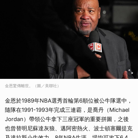
金恩驚傳離世。（圖／美聯社）
金恩於1989年NBA選秀首輪第6順位被公牛隊選中，
隨隊在1991-1993年完成三連霸，是喬丹（Michael
Jordan）帶領公牛拿下三座冠軍的重要拼圖，之後
也曾替明尼蘇達灰狼、邁阿密熱火、波士頓塞爾提克
及達拉斯小牛效力，8年NBA生涯，場均可攻下6.4