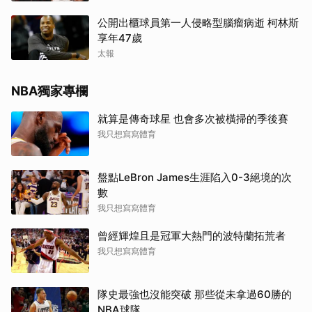
公開出櫃球員第一人侵略型腦瘤病逝 柯林斯
享年47歲
太報
NBA獨家專欄
就算是傳奇球星 也會多次被橫掃的季後賽
我只想寫寫體育
盤點LeBron James生涯陷入0-3絕境的次
數
我只想寫寫體育
曾經輝煌且是冠軍大熱門的波特蘭拓荒者
我只想寫寫體育
隊史最強也沒能突破 那些從未拿過60勝的
NBA球隊