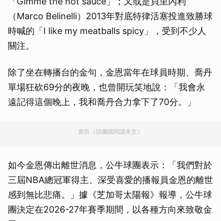
「Gimme the hot sauce」；又或是貝里內利
（Marco Belinelli）2013年對底特律活塞投進致勝球
時喊的「I like my meatballs spicy」，受到不少人
關注。
除了坐在轉播台的金句，金恩當年在球員時期、喬丹
單場狂砍69分的夜晚，也曾開玩笑地說：「我會永
遠記得這個晚上，我和喬丹合力拿下了70分。」
廣告（請繼續閱讀本文）
如今金恩傳出離世消息，公牛球團表示：「我們對於
三屆NBA總冠軍得主、深受喜愛的播報員金恩的離世
感到無比悲痛。」據《芝加哥太陽報》報導，公牛球
團決定在2026-27年賽季期間，以各種方向來致敬金