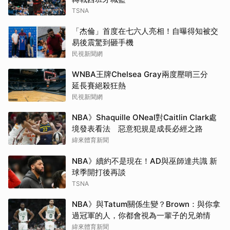
TSNA
「杰倫」首度在七六人亮相！自曝得知被交
易後震驚到砸手機
民視新聞網
WNBA王牌Chelsea Gray兩度壓哨三分
延長賽絕殺狂熱
民視新聞網
NBA》Shaquille ONeal對Caitlin Clark處
境發表看法 惡意犯規是成長必經之路
緯來體育新聞
NBA》續約不是現在！AD與巫師達共識 新
球季開打後再談
TSNA
NBA》與Tatum關係生變？Brown：與你拿
過冠軍的人，你都會視為一輩子的兄弟情
緯來體育新聞