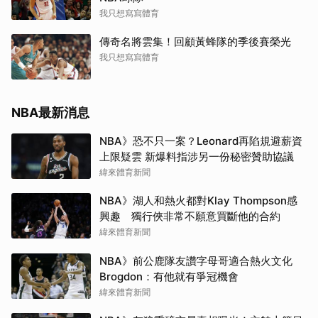
我只想寫寫體育
傳奇名將雲集！回顧黃蜂隊的季後賽榮光
我只想寫寫體育
NBA最新消息
NBA》恐不只一案？Leonard再陷規避薪資
上限疑雲 新爆料指涉另一份秘密贊助協議
緯來體育新聞
NBA》湖人和熱火都對Klay Thompson感
興趣 獨行俠非常不願意買斷他的合約
緯來體育新聞
NBA》前公鹿隊友讚字母哥適合熱火文化
Brogdon：有他就有爭冠機會
緯來體育新聞