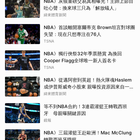
NBA》灰狼重磅交易真相曝光！主帥上節目
吐心聲：換來球三只為「解放蟻人」
緯來體育新聞
NBA》首談離開塞爾蒂克 Brown坦言對球團
失望：現在只想專注在76人
TSNA
NBA》獨行俠祭32年季票懸賞 為換回
Cooper Flagg全球唯一新人簽名卡
TSNA
NBA》從邁阿密到英超！熱火隊魂Haslem
成伊普斯威奇小股東 親曝投資原因來自一句
口號
緯來體育新聞
等不到NBA合約！3連霸灌籃王轉戰西班
牙 母親曝關鍵原因
鏡報
NBA》三屆灌籃王赴歐洲！Mac McClung
轉戰西班牙職籃