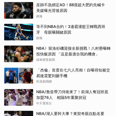
巫師不急綁定AD！88億超大肥約先喊卡
美媒曝光背後原因
鏡報
等不到NBA合約！3連霸灌籃王轉戰西班
牙 母親曝關鍵原因
鏡報
NBA》留洛杉磯迎接全新挑戰！八村壘曝轉
投快艇原因 「這是最適合我的機會」
緯來體育新聞
「杰倫」首度在七六人亮相！自曝得知被交
易後震驚到砸手機
民視新聞網
NBA/詹皇帶刀侍衛來了！前湖人奪冠班底
加盟76人 相隔5年重聚拚冠
中天電視台
NBA/湖人要幹大事？東契奇親自點名要