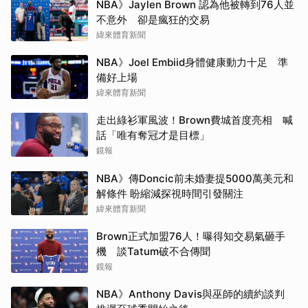
NBA》Jaylen Brown 認為他被轉到76人並
不意外 卻是瘋狂的交易
緯來體育新聞
NBA》Joel Embiid身體健康動力十足 準
備好上場
緯來體育新聞
走出綠衫軍風波！Brown費城首度亮相 喊
話「唯有奪冠才是目標」
鏡報
NBA》傳Doncic前未婚妻提5000萬美元和
解條件 盼縮減探視時間引發關注
緯來體育新聞
Brown正式加盟76人！曝得知交易氣砸手
機 談Tatum破不合傳聞
鏡報
NBA》Anthony Davis與巫師的續約談判