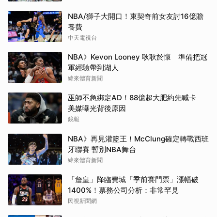
NBA/獅子大開口！東契奇前女友討16億贍
養費
中天電視台
NBA》Kevon Looney 耿耿於懷 準備把冠
軍經驗帶到湖人
緯來體育新聞
巫師不急綁定AD！88億超大肥約先喊卡
美媒曝光背後原因
鏡報
NBA》再見灌籃王！McClung確定轉戰西班
牙聯賽 暫別NBA舞台
緯來體育新聞
「詹皇」降臨費城「季前賽門票」漲幅破
1400%！票務公司分析：非常罕見
民視新聞網