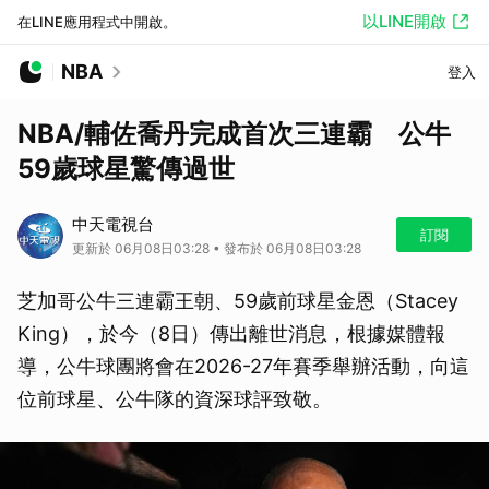
以LINE開啟
在LINE應用程式中開啟。
NBA
登入
NBA/輔佐喬丹完成首次三連霸 公牛
59歲球星驚傳過世
中天電視台
訂閱
更新於 06月08日03:28 • 發布於 06月08日03:28
芝加哥公牛三連霸王朝、59歲前球星金恩（Stacey
King），於今（8日）傳出離世消息，根據媒體報
導，公牛球團將會在2026-27年賽季舉辦活動，向這
位前球星、公牛隊的資深球評致敬。