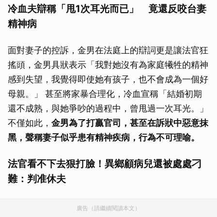
冷血夫辯稱「甩1次耳光而已」 竟還反咬台妻
精神病
面對妻子的控訴，金男在法庭上的辯詞更是讓法官狂
搖頭，金男具狀表示「我對她沒有為家庭犧牲的精神
感到失望，我覺得即使她有孩子，也不會成為一個好
母親。」 甚至將家暴合理化，冷血宣稱「結婚初期
還不成熟，與她爭吵的過程中，曾甩過一次耳光。」
不僅如此，
金男為了打贏官司，甚至在訴狀中惡意抹
黑，聲稱妻子似乎患有精神疾病，行為不可理喻。
法官看不下去狠打臉！異鄉顧病兒還被處處刁
難：判准休夫
廣告（請繼續閱讀本文）