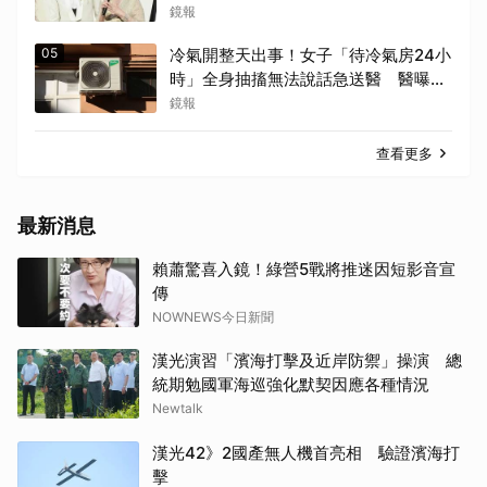
足不出戶
鏡報
05
冷氣開整天出事！女子「待冷氣房24小
時」全身抽搐無法說話急送醫 醫曝關
鍵原因
鏡報
查看更多
最新消息
賴蕭驚喜入鏡！綠營5戰將推迷因短影音宣
傳
NOWNEWS今日新聞
漢光演習「濱海打擊及近岸防禦」操演 總
統期勉國軍海巡強化默契因應各種情況
Newtalk
漢光42》2國產無人機首亮相 驗證濱海打
擊