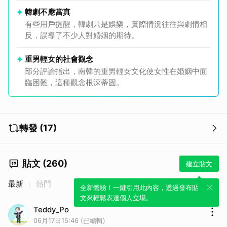
韓劇不應當真
有些用戶提醒，韓劇只是娛樂，實際情況往往與劇情相
反，誤導了不少人對婚姻的期待。
重男輕女的社會觀念
部分評論指出，南韓的重男輕女文化使女性在婚姻中面
臨困難，這種觀念根深蒂固。
轉發 (17)
貼文 (260)
建立貼文
最新
熱門
全新體驗！一鍵引用此內容，透過發布貼
文來輕鬆表達個人立場。
取消
Teddy_Po
06月17日15:46 (已編輯)