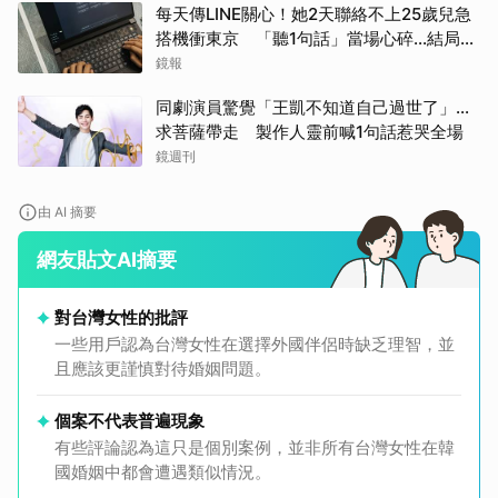
每天傳LINE關心！她2天聯絡不上25歲兒急
搭機衝東京 「聽1句話」當場心碎...結局看
哭網
鏡報
同劇演員驚覺「王凱不知道自己過世了」...
求菩薩帶走 製作人靈前喊1句話惹哭全場
鏡週刊
由 AI 摘要
網友貼文AI摘要
對台灣女性的批評
一些用戶認為台灣女性在選擇外國伴侶時缺乏理智，並
且應該更謹慎對待婚姻問題。
個案不代表普遍現象
有些評論認為這只是個別案例，並非所有台灣女性在韓
國婚姻中都會遭遇類似情況。