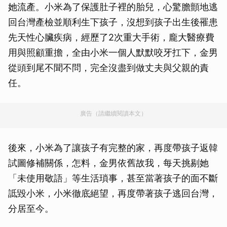
她流產。小米為了保護肚子裡的胎兒，心驚膽顫地逃
回台灣產檢並順利生下孩子，沒想到孩子出生後罹患
先天性心臟疾病，經歷了2次重大手術，龐大醫療費
用與照顧重擔，全由小米一個人默默咬牙扛下，金男
從頭到尾不聞不問，完全沒盡到做丈夫與父親的責
任。
廣告（請繼續閱讀本文）
後來，小米為了讓孩子有完整的家，再度帶孩子返韓
試圖修補關係，怎料，金男依舊故我，每天挑剔她
「未使用敬語」等生活瑣事，甚至當著孩子的面不斷
詆毀小米，小米徹底絕望，再度帶著孩子逃回台灣，
分居至今。