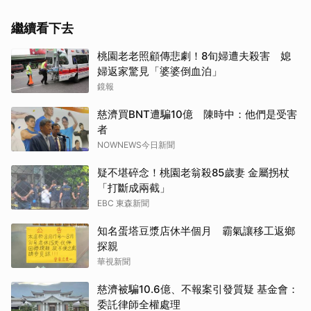
繼續看下去
桃園老老照顧傳悲劇！8旬婦遭夫殺害 媳
婦返家驚見「婆婆倒血泊」
鏡報
慈濟買BNT遭騙10億 陳時中：他們是受害
者
NOWNEWS今日新聞
疑不堪碎念！桃園老翁殺85歲妻 金屬拐杖
「打斷成兩截」
EBC 東森新聞
知名蛋塔豆漿店休半個月 霸氣讓移工返鄉
探親
華視新聞
慈濟被騙10.6億、不報案引發質疑 基金會：
委託律師全權處理