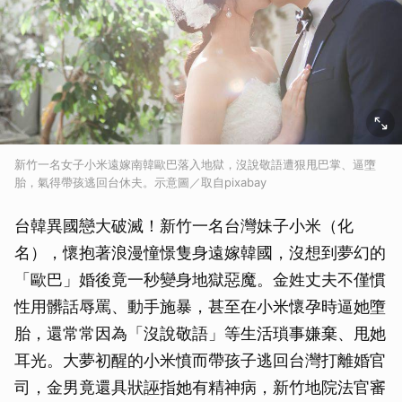
新竹一名女子小米遠嫁南韓歐巴落入地獄，沒說敬語遭狠甩巴掌、逼墮
胎，氣得帶孩逃回台休夫。示意圖／取自pixabay
台韓異國戀大破滅！新竹一名台灣妹子小米（化
名），懷抱著浪漫憧憬隻身遠嫁韓國，沒想到夢幻的
「歐巴」婚後竟一秒變身地獄惡魔。金姓丈夫不僅慣
性用髒話辱罵、動手施暴，甚至在小米懷孕時逼她墮
胎，還常常因為「沒說敬語」等生活瑣事嫌棄、甩她
耳光。大夢初醒的小米憤而帶孩子逃回台灣打離婚官
司，金男竟還具狀誣指她有精神病，新竹地院法官審