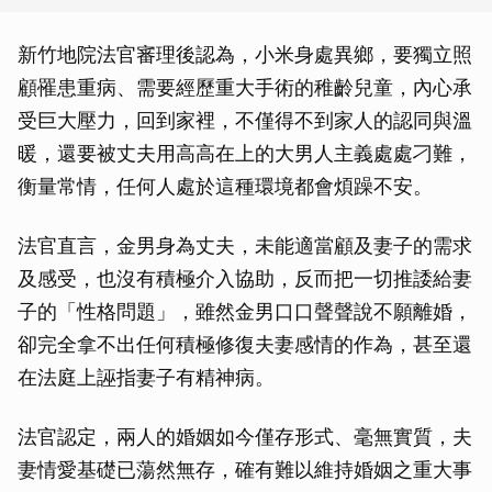
新竹地院法官審理後認為，小米身處異鄉，要獨立照
顧罹患重病、需要經歷重大手術的稚齡兒童，內心承
受巨大壓力，回到家裡，不僅得不到家人的認同與溫
暖，還要被丈夫用高高在上的大男人主義處處刁難，
衡量常情，任何人處於這種環境都會煩躁不安。
法官直言，金男身為丈夫，未能適當顧及妻子的需求
及感受，也沒有積極介入協助，反而把一切推諉給妻
子的「性格問題」，雖然金男口口聲聲說不願離婚，
卻完全拿不出任何積極修復夫妻感情的作為，甚至還
在法庭上誣指妻子有精神病。
法官認定，兩人的婚姻如今僅存形式、毫無實質，夫
妻情愛基礎已蕩然無存，確有難以維持婚姻之重大事