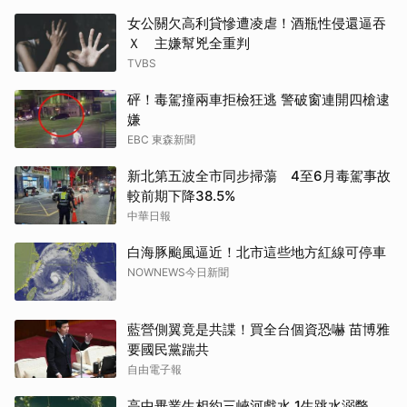
女公關欠高利貸慘遭凌虐！酒瓶性侵還逼吞
Ｘ 主嫌幫兇全重判
TVBS
砰！毒駕撞兩車拒檢狂逃 警破窗連開四槍逮
嫌
EBC 東森新聞
新北第五波全市同步掃蕩 4至6月毒駕事故
較前期下降38.5%
中華日報
白海豚颱風逼近！北市這些地方紅線可停車
NOWNEWS今日新聞
藍營側翼竟是共諜！買全台個資恐嚇 苗博雅
要國民黨踹共
自由電子報
高中畢業生相約三峽河戲水 1生跳水溺斃