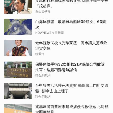
父親節行程滿檔無法陪女兒 沈伯洋曝一早被
「挖起床」
自由電子報
白海豚影響 取消離島船班39航次、63架
次
NOWNEWS今日新聞
最年輕原民校長光環蒙塵 高市議員范織欽
涉貪交保
鏡週刊
保醫療險手術32次拒賠21次保險公司敗訴
法官：理賠刁難毫無誠信
聯合新聞網
台中狠男活活摔死黑貴賓 動保處上門拒交遺
體…辯拿去山上埋了
聯合新聞網
兆基屋管前董座李建成涉侵占數億元 北院裁
定羈押禁見