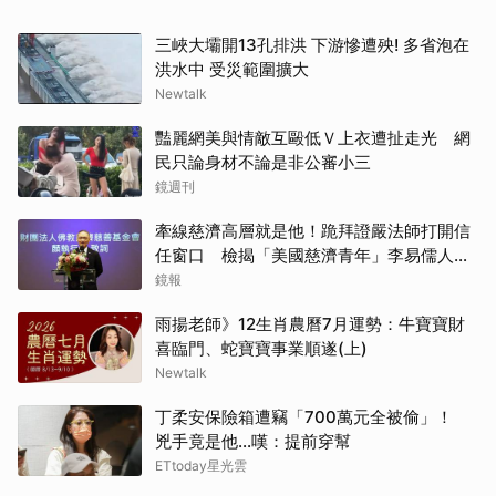
三峽大壩開13孔排洪 下游慘遭殃! 多省泡在
洪水中 受災範圍擴大
Newtalk
豔麗網美與情敵互毆低Ｖ上衣遭扯走光 網
民只論身材不論是非公審小三
鏡週刊
牽線慈濟高層就是他！跪拜證嚴法師打開信
任窗口 檢揭「美國慈濟青年」李易儒人脈
網絡
鏡報
雨揚老師》12生肖農曆7月運勢：牛寶寶財
喜臨門、蛇寶寶事業順遂(上)
Newtalk
丁柔安保險箱遭竊「700萬元全被偷」！
兇手竟是他...嘆：提前穿幫
ETtoday星光雲