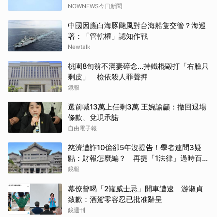
NOWNEWS今日新聞
中國因應白海豚颱風對台海船隻交管？海巡
署：「管轄權」認知作戰
Newtalk
桃園8旬翁不滿妻碎念…持鐵棍毆打「右臉只
剩皮」 檢依殺人罪聲押
鏡報
選前喊13萬上任剩3萬 王婉諭籲：撤回退場
條款、兌現承諾
自由電子報
慈濟遭詐10億卻5年沒提告！學者連問3疑
點：財報怎麼編？ 再提「1法律」過時百年
管不了
鏡報
幕僚曾喝「2罐威士忌」開車遭逮 游淑貞
致歉：酒駕零容忍已批准辭呈
鏡週刊