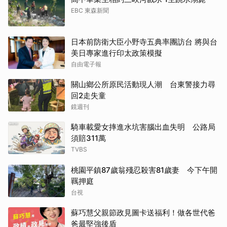
EBC 東森新聞
日本前防衛大臣小野寺五典率團訪台 將與台
美日專家進行印太政策模擬
自由電子報
關山鄉公所原民活動現人潮 台東警接力尋
回2走失童
鏡週刊
騎車載愛女摔進水坑害腦出血失明 公路局
須賠311萬
TVBS
桃園平鎮87歲翁殘忍殺害81歲妻 今下午開
羈押庭
台視
蘇巧慧父親節政見圖卡送福利！做各世代爸
爸最堅強後盾