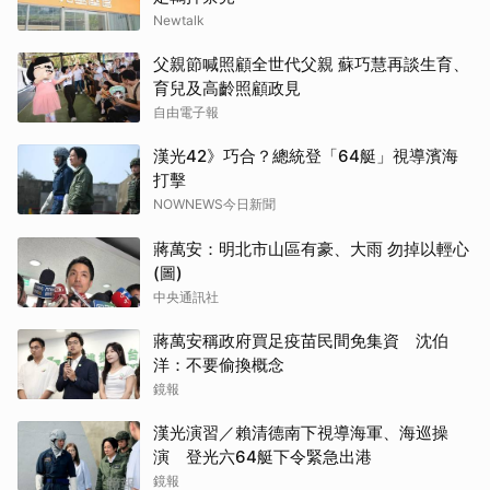
Newtalk
父親節喊照顧全世代父親 蘇巧慧再談生育、
育兒及高齡照顧政見
自由電子報
漢光42》巧合？總統登「64艇」視導濱海
打擊
NOWNEWS今日新聞
蔣萬安：明北市山區有豪、大雨 勿掉以輕心
(圖)
中央通訊社
蔣萬安稱政府買足疫苗民間免集資 沈伯
洋：不要偷換概念
鏡報
漢光演習／賴清德南下視導海軍、海巡操
演 登光六64艇下令緊急出港
鏡報