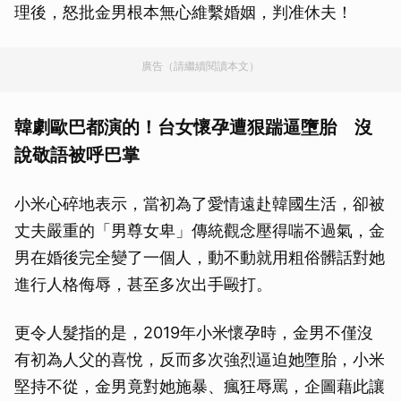
理後，怒批金男根本無心維繫婚姻，判准休夫！
廣告（請繼續閱讀本文）
韓劇歐巴都演的！台女懷孕遭狠踹逼墮胎 沒
說敬語被呼巴掌
小米心碎地表示，當初為了愛情遠赴韓國生活，卻被
丈夫嚴重的「男尊女卑」傳統觀念壓得喘不過氣，金
男在婚後完全變了一個人，動不動就用粗俗髒話對她
進行人格侮辱，甚至多次出手毆打。
更令人髮指的是，2019年小米懷孕時，金男不僅沒
有初為人父的喜悅，反而多次強烈逼迫她墮胎，小米
堅持不從，金男竟對她施暴、瘋狂辱罵，企圖藉此讓