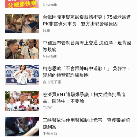
Newtalk
台鐵區間車疑互毆爆肢體衝突！75歲老翁遭
PK非當班列車長 雙方掛彩警曝原因
鏡報
中國宣布管制台海海上交通 沈伯洋：違背國
際規範
Newtalk
柯志恩嗆「不會跟陳時中道歉！」 吳靜怡：
變相的轉彎挺詐騙集團
自由電子報
慈濟買BNT遭騙爆爭議！柯文哲痛批民進
黨、陳時中：不要臉
TVBS
三峽警依法使用警械制止危害 查獲毒品犯
嫌到案
中華日報