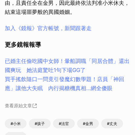
由，且責任全在金男，因此最終依法判准小米休夫，
結束這場噩夢般的異國婚姻。
加入《鏡報》官方帳號，新聞跟著走
更多鏡報報導
已婚主任偷吃國中女師！暈船調職「同居合體」還出
國爽玩 她法庭驚吐1句下場GG了
買手搖飲隨口一問竟引發魔幻數學題！店員「神回
應」讓他大失眠 內行揭糖機真相…網全傻眼
查看原始文章
#小米
#孩子
#法官
#金男
#丈夫