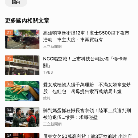
國內
更多國內相關文章
01
高雄轎車暴衝撞12車！賓士S500擋下夜市
浩劫 車主大度：車再買就有
三立新聞網
02
NCC唱空城！上市科技公司設備「慘卡海
關」
TVBS
03
愛女成植物人獲千萬理賠 不滿女婿拿去炒
股、包紅包 岳母提告索百萬結局出爐
鏡報
04
聽到媽蛋抓狂揪長官衣領！陸軍上兵遭判刑
被迫退伍…慘哭：求職碰壁
三立新聞網
05
屏東女欠50萬高利貸！遭3惡煞追討 小吃店