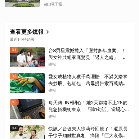
自由電子報
查看更多鏡報
最近1小時結果
01
台8男星震撼捲入「塵封多年血案」！
與女神共組家庭驚見「過人之處」 抱
軟萌女娃動念再拚一胎
鏡報
02
愛女成植物人獲千萬理賠 不滿女婿拿
去炒股、包紅包 岳母提告索百萬結局
出爐
鏡報
03
每天傳LINE關心！她2天聯絡不上25歲
兒急搭機衝東京 「聽1句話」當場心
碎...結局看哭網
鏡報
04
快訊／台玻夫人徐莉玲回應了！還原長
子徐子翔離世真相 痛陷「巨大哀傷」