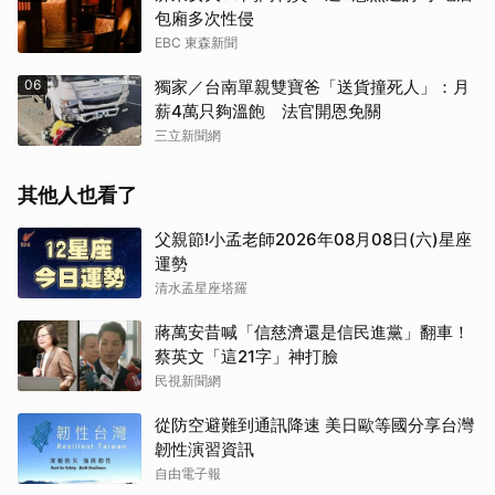
包廂多次性侵
EBC 東森新聞
06
獨家／台南單親雙寶爸「送貨撞死人」：月
薪4萬只夠溫飽 法官開恩免關
三立新聞網
其他人也看了
父親節!小孟老師2026年08月08日(六)星座
運勢
清水孟星座塔羅
蔣萬安昔喊「信慈濟還是信民進黨」翻車！
蔡英文「這21字」神打臉
民視新聞網
從防空避難到通訊降速 美日歐等國分享台灣
韌性演習資訊
自由電子報