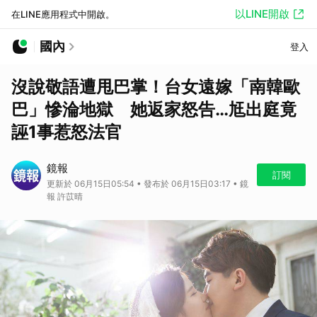
以LINE開啟
在LINE應用程式中開啟。
國內
登入
沒說敬語遭甩巴掌！台女遠嫁「南韓歐
巴」慘淪地獄 她返家怒告…尪出庭竟
誣1事惹怒法官
鏡報
訂閱
更新於 06月15日05:54 • 發布於 06月15日03:17 • 鏡
報 許苡晴