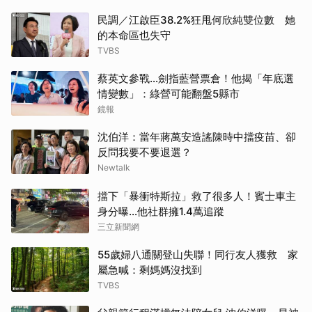
民調／江啟臣38.2%狂甩何欣純雙位數 她
的本命區也失守
TVBS
蔡英文參戰…劍指藍營票倉！他揭「年底選
情變數」：綠營可能翻盤5縣市
鏡報
沈伯洋：當年蔣萬安造謠陳時中擋疫苗、卻
反問我要不要退選？
Newtalk
擋下「暴衝特斯拉」救了很多人！賓士車主
身分曝…他社群擁1.4萬追蹤
三立新聞網
55歲婦八通關登山失聯！同行友人獲救 家
屬急喊：剩媽媽沒找到
TVBS