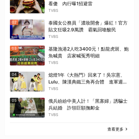
看傻 內行曝1招避雷
TVBS
02
泰國女公務員「濃妝開會」爆紅！官方
貼文狂吸2.9萬讚 霸氣回嗆酸民
TVBS
03
基隆漁港2人吃3400元！點龍虎斑、鮑
魚喊貴 店家喊冤秀明細
TVBS
04
熄燈1年《大熱門》回來了！吳宗憲、
Lulu、陳漢典鐵三角再合體 進軍週末
時段
TVBS
05
俄兵紛紛中美人計！「黑寡婦」誘騙士
兵結婚 詐領巨額撫卹金
TVBS
查看更多