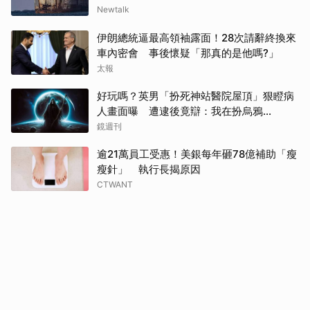
Newtalk
伊朗總統逼最高領袖露面！28次請辭終換來
車內密會 事後懷疑「那真的是他嗎?」
太報
好玩嗎？英男「扮死神站醫院屋頂」狠瞪病
人畫面曝 遭逮後竟辯：我在扮烏鴉…
鏡週刊
逾21萬員工受惠！美銀每年砸78億補助「瘦
瘦針」 執行長揭原因
CTWANT