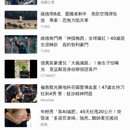
德國之聲
薩德用8成、愛國者剩半 美防空飛彈告
急 專家：恐無力阻共軍
TVBS
維德角門將「神擋梅西」全球爆紅！40歲迎
生涯轉折 簽約智利豪門
TVBS
億萬富豪遭兒「大義滅親」！偷生子怕曝
光 竟盜鄰居身份辦假證落戶
CTWANT
倫敦觀光勝地科芬園驚傳血案！47歲女持刀
狂刺4男 警：疑涉精神問題
Newtalk
年輕男「靠AI減肥」45天狂甩20公斤！突
昏迷「多器官衰竭」險死...醫師看完搖頭
鏡報