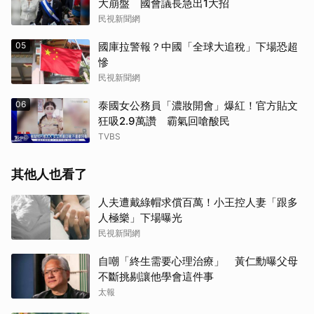
大崩盤 國會議長急出1大招
民視新聞網
05
國庫拉警報？中國「全球大追稅」下場恐超
慘
民視新聞網
06
泰國女公務員「濃妝開會」爆紅！官方貼文
狂吸2.9萬讚 霸氣回嗆酸民
TVBS
其他人也看了
人夫遭戴綠帽求償百萬！小王控人妻「跟多
人極樂」下場曝光
民視新聞網
自嘲「終生需要心理治療」 黃仁勳曝父母
不斷挑剔讓他學會這件事
太報