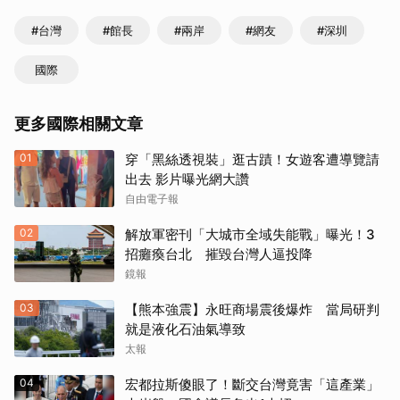
#台灣
#館長
#兩岸
#網友
#深圳
國際
更多國際相關文章
01
穿「黑絲透視裝」逛古蹟！女遊客遭導覽請
出去 影片曝光網大讚
自由電子報
02
解放軍密刊「大城市全域失能戰」曝光！3
招癱瘓台北 摧毀台灣人逼投降
鏡報
03
【熊本強震】永旺商場震後爆炸 當局研判
就是液化石油氣導致
太報
04
宏都拉斯傻眼了！斷交台灣竟害「這產業」