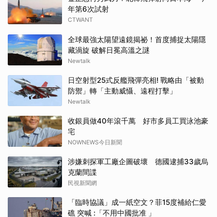
年第6次試射
CTWANT
全球最強太陽望遠鏡揭祕！首度捕捉太陽隱
藏渦旋 破解日冕高溫之謎
Newtalk
日空射型25式反艦飛彈亮相! 戰略由「被動
防禦」轉「主動威懾、遠程打擊」
Newtalk
收銀員做40年滾千萬 好市多員工買泳池豪
宅
NOWNEWS今日新聞
涉嫌刺探軍工廠企圖破壞 德國逮捕33歲烏
克蘭間諜
民視新聞網
「臨時協議」成一紙空文？菲15度補給仁愛
礁 突喊 :「不用中國批准 」