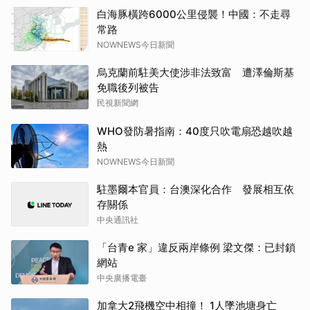
白海豚橫跨6000公里侵襲！中國：不走尋
常路
NOWNEWS今日新聞
烏克蘭前駐美大使涉非法致富 遭澤倫斯基
免職後列被告
民視新聞網
WHO發防暑指南：40度只吹電扇恐越吹越
熱
NOWNEWS今日新聞
駐墨爾本官員：台澳深化合作 發展相互依
存關係
中央通訊社
「台青e 家」違反兩岸條例 梁文傑：已封鎖
網站
中央廣播電臺
加拿大2飛機空中相撞！ 1人墜池塘身亡