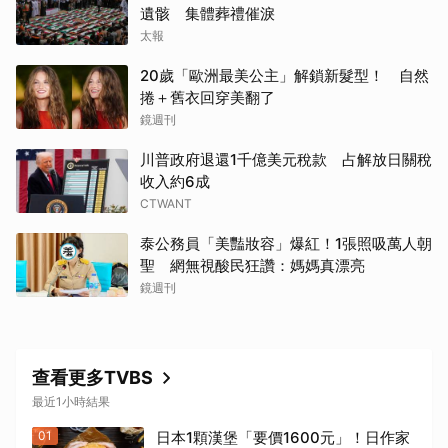
遺骸 集體葬禮催淚
太報
20歲「歐洲最美公主」解鎖新髮型！ 自然
取消
捲＋舊衣回穿美翻了
鏡週刊
川普政府退還1千億美元稅款 占解放日關稅
收入約6成
CTWANT
泰公務員「美豔妝容」爆紅！1張照吸萬人朝
聖 網無視酸民狂讚：媽媽真漂亮
鏡週刊
查看更多TVBS
最近1小時結果
01
日本1顆漢堡「要價1600元」！日作家