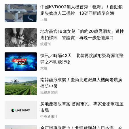
中國KVD002無人機首秀「獵海」！自動鎖
定失效改人工操控 13架同框瞄準台海
上報
地方高官16歲女兒「偷約20歲男網友」遭性
虐拍裸照 警證實：再晚一步恐遭滅口
鏡週刊
快訊／時隔42天 北韓再度試射疑為彈道飛
彈之不明飛行物
太報
南韓熱浪來襲！慶尚北道派無人機向老農廣
播防中暑
民視新聞網
房地產稅改革案 首爾市民、專家憂衝擊租屋
市場
中央通訊社
金正恩再秀武力！北韓飛彈射向日本海 今