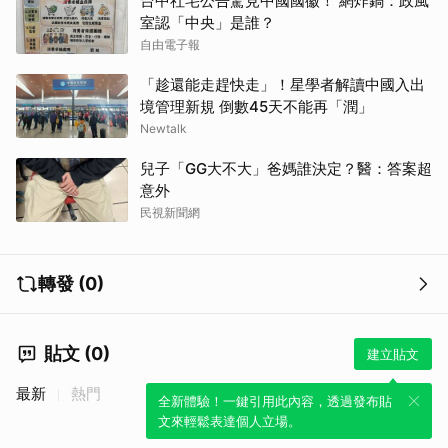
台中社宅公告驚見中國國徽！ 網炸鍋：政風
室認「中央」是誰？
自由電子報
「趁還能走趕快走」！星學者解讀中國入出
境管理新規 倒數45天不能再「潤」
Newtalk
兒子「GG大不大」爸媽誰決定？醫：答案超
意外
民視新聞網
轉發 (0)
貼文 (0)
建立貼文
最新
熱門
全新體驗！一鍵引用此內容，透過發布貼
文來輕鬆表達個人立場。