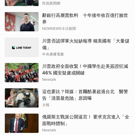
民視新聞網
辭銀行高層賣飲料 十年後年收百億打臉世
界
NOWNEWS今日新聞
川普否認彈軍火短缺報導 稱美國有「大量儲
備」
中央廣播電臺
川普政府全面收緊！中國學生赴美簽證狂減
46% 國安疑慮成關鍵
Newtalk
這也要比？韓媒：首爾酷暑超過台北 醫警
告「清晨最危險」原因曝
太報
俄羅斯主戰派公開逼宮！ 要求克宮進入「全
面戰時體制」
Newtalk