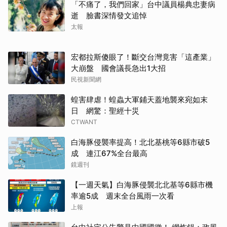
「不痛了，我們回家」台中議員楊典忠妻病
逝 臉書深情發文追悼
太報
宏都拉斯傻眼了！斷交台灣竟害「這產業」
大崩盤 國會議長急出1大招
民視新聞網
蝗害肆虐！蝗蟲大軍鋪天蓋地襲來宛如末
日 網驚：聖經十災
CTWANT
白海豚侵襲率提高！北北基桃等6縣市破5
成 連江67%全台最高
鏡週刊
【一週天氣】白海豚侵襲北北基等6縣市機
率逾5成 週末全台風雨一次看
上報