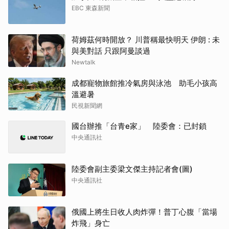
EBC 東森新聞
荷姆茲何時開放？ 川普稱最快明天 伊朗 : 未
與美對話 只跟阿曼談過
Newtalk
成都寵物旅館推冷氣房與泳池 助毛小孩高
溫避暑
民視新聞網
國台辦推「台青e家」 陸委會：已封鎖
中央通訊社
陸委會副主委梁文傑主持記者會(圖)
中央通訊社
俄國上將生日收人肉炸彈！普丁心腹「當場
炸飛」身亡