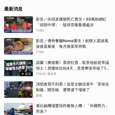
最新消息
影音／街頭直播變死亡實況！60萬粉網紅
「頭部中彈」 疑得罪毒梟遭處決
TVBS
影音／傳奇餐廳Noma重生！創辦人霸凌風
波後退幕後 每月換菜單再戰
TVBS
諾蘭《奧德賽》票房狂賣，取景地卻是爭議
領土！西撒哈拉拍4天，竟替摩洛哥做了10
年宣傳？好萊塢大片可能悄悄改寫世界地
影音
TODAY 看世界
圖？【TODAY 看世界】
演唱會買不到票！追星女聽信黃牛「穿保全
制服」闖安檢 遭警逮下場慘了
鏡報
萊比錫機場驚現炸藥無人機：「外國勢力」
所為？