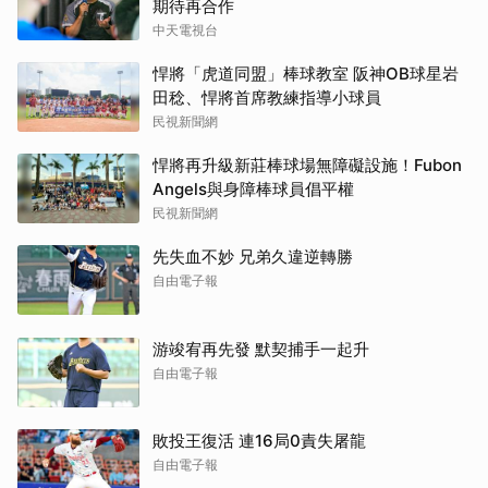
期待再合作
中天電視台
悍將「虎道同盟」棒球教室 阪神OB球星岩
田稔、悍將首席教練指導小球員
民視新聞網
悍將再升級新莊棒球場無障礙設施！Fubon
Angels與身障棒球員倡平權
民視新聞網
先失血不妙 兄弟久違逆轉勝
自由電子報
游竣宥再先發 默契捕手一起升
自由電子報
敗投王復活 連16局0責失屠龍
自由電子報