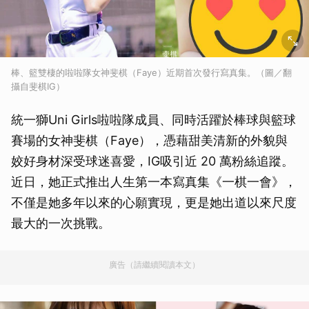
棒、籃雙棲的啦啦隊女神斐棋（Faye）近期首次發行寫真集。（圖／翻
攝自斐棋IG）
統一獅Uni Girls啦啦隊成員、同時活躍於棒球與籃球
賽場的女神斐棋（Faye），憑藉甜美清新的外貌與
姣好身材深受球迷喜愛，IG吸引近 20 萬粉絲追蹤。
近日，她正式推出人生第一本寫真集《一棋一會》，
不僅是她多年以來的心願實現，更是她出道以來尺度
最大的一次挑戰。
廣告（請繼續閱讀本文）