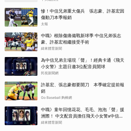
慘！中信兄弟重大傷兵 張志豪、許基宏因
傷動刀本季報銷
太報
中職》根除傷痛備戰新球季 中信兄弟張志
豪、許基宏相繼接受手術
緯來體育新聞
為中信兄弟主場現「聲」！經典卡通《飛天
小女警》主題日邀3位配音員開球
民視新聞網
許基宏、張志豪都要開刀 本季確定提前報
銷
Go Baseball 夠棒網
中職》童年回憶花花、毛毛、泡泡「聲」援
洲際！ 中文配音員擔任飛天小女警x中信兄
弟女孩日開球嘉賓
緯來體育新聞