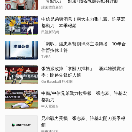
「有點快」 對第1指名陳趙羿勳有計劃
緯來體育新聞
中信兄弟壞消息！兩大主力張志豪、許基宏
都動刀 本季報銷
民視新聞網
「喇叭」潘忠韋暫別悍將主場轉播 10年合
作暫按休止符
TVBS
張皓崴改掉「拿關刀揮棒」 潘武雄讚賞肯
學：開路先鋒好人選
Go Baseball 夠棒網
中職/中信兄弟戰力拉警報 張志豪、許基宏
都動刀
中天電視台
兄弟戰力受損 張志豪、許基宏開刀賽季報
銷
中央通訊社