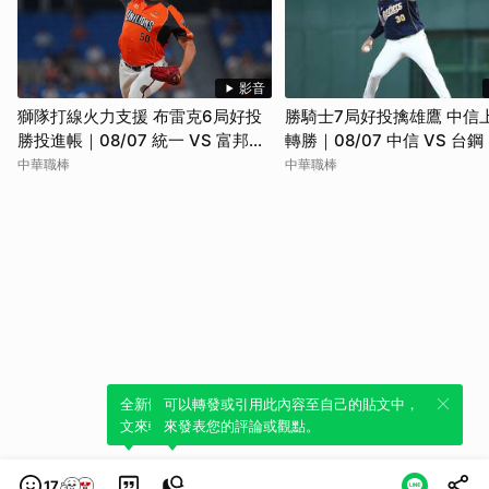
影音
獅隊打線火力支援 布雷克6局好投
勝騎士7局好投擒雄鷹 中信
勝投進帳｜08/07 統一 VS 富邦｜
轉勝｜08/07 中信 VS 台
全場精華
精華
中華職棒
中華職棒
全新體驗！一鍵引用此內容，透過發布貼
可以轉發或引用此內容至自己的貼文中，
文來輕鬆表達個人立場。
來發表您的評論或觀點。
17