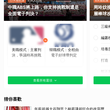
22天後結束
5.1K人已投
8天後結束
中職ABS將上路，你支持挑戰制還是
周玲妏
全面電子判決？
層棒球
三級
編纂
培養
美職模式：主審判
韓職模式：全程由
決，爭議時再挑戰
電子好球帶判定
打造
暫不
查看所有選項
猜你喜歡
年薪超越大谷翔平？林庭謙超狂合約改寫歷