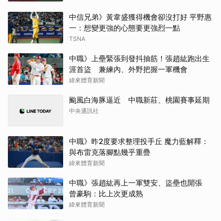
中信兄弟》黃韋盛獲得機會卻沒打好 平野惠
一：想變更強的心態要更強烈一點
TSNA
中職》上壘緊張到發抖抽筋！張趙紘跑出生
涯首盜 兼練內、外野把握一軍機會
緯來體育新聞
颱風白海豚逼近 中職新莊、桃園賽事延期
中央通訊社
中職》昨2度要求整理投手丘 魔力藍解釋：
與布雷克落腳點幾乎重疊
緯來體育新聞
中職》張趙紘再上一軍雙安、盜壘也開張
曾豪駒：比上次更成熟
緯來體育新聞