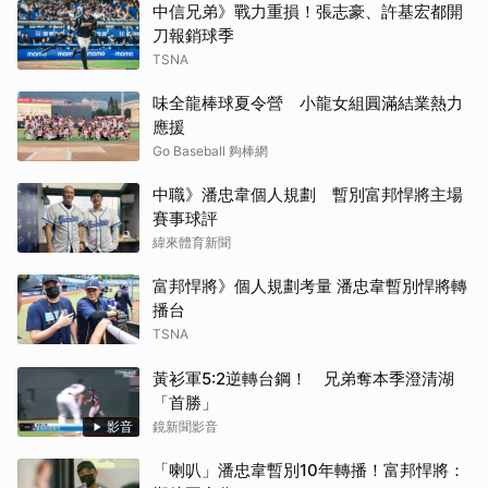
中信兄弟》戰力重損！張志豪、許基宏都開
刀報銷球季
TSNA
味全龍棒球夏令營 小龍女組圓滿結業熱力
應援
Go Baseball 夠棒網
中職》潘忠韋個人規劃 暫別富邦悍將主場
賽事球評
緯來體育新聞
富邦悍將》個人規劃考量 潘忠韋暫別悍將轉
播台
TSNA
黃衫軍5:2逆轉台鋼！ 兄弟奪本季澄清湖
「首勝」
影音
鏡新聞影音
「喇叭」潘忠韋暫別10年轉播！富邦悍將：