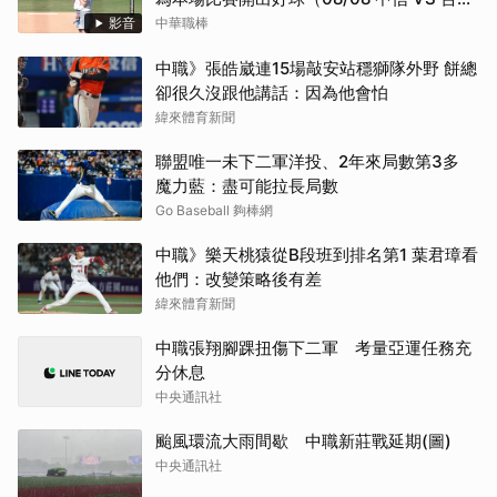
鋼）
影音
中華職棒
中職》張皓崴連15場敲安站穩獅隊外野 餅總
卻很久沒跟他講話：因為他會怕
緯來體育新聞
聯盟唯一未下二軍洋投、2年來局數第3多
魔力藍：盡可能拉長局數
Go Baseball 夠棒網
中職》樂天桃猿從B段班到排名第1 葉君璋看
他們：改變策略後有差
緯來體育新聞
中職張翔腳踝扭傷下二軍 考量亞運任務充
分休息
中央通訊社
颱風環流大雨間歇 中職新莊戰延期(圖)
中央通訊社