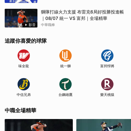
獅隊打線火力支援 布雷克6局好投勝投進帳
｜08/07 統一 VS 富邦｜全場精華
影音
中華職棒
追蹤你喜愛的球隊
味全龍
統一獅
富邦悍將
中信兄弟
台鋼雄鷹
樂天桃猿
中職全場精華