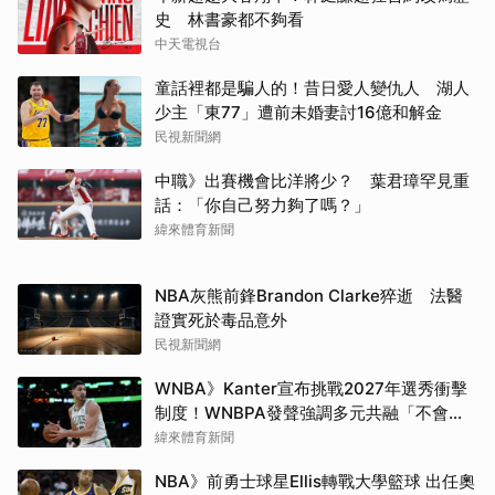
史 林書豪都不夠看
中天電視台
童話裡都是騙人的！昔日愛人變仇人 湖人
少主「東77」遭前未婚妻討16億和解金
民視新聞網
中職》出賽機會比洋將少？ 葉君璋罕見重
話：「你自己努力夠了嗎？」
緯來體育新聞
NBA灰熊前鋒Brandon Clarke猝逝 法醫
證實死於毒品意外
民視新聞網
WNBA》Kanter宣布挑戰2027年選秀衝擊
制度！WNBPA發聲強調多元共融「不會成
為政治棋子」
緯來體育新聞
NBA》前勇士球星Ellis轉戰大學籃球 出任奧