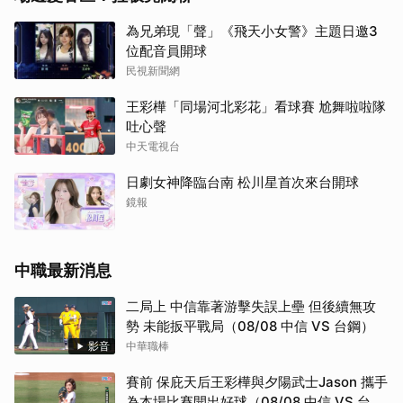
為兄弟現「聲」《飛天小女警》主題日邀3
位配音員開球
民視新聞網
王彩樺「同場河北彩花」看球賽 尬舞啦啦隊
吐心聲
中天電視台
日劇女神降臨台南 松川星首次來台開球
鏡報
中職最新消息
二局上 中信靠著游擊失誤上壘 但後續無攻
勢 未能扳平戰局（08/08 中信 VS 台鋼）
影音
中華職棒
賽前 保庇天后王彩樺與夕陽武士Jason 攜手
為本場比賽開出好球（08/08 中信 VS 台