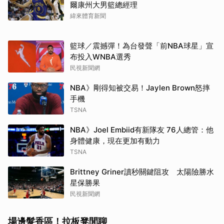
爾康州大男籃總經理
緯來體育新聞
籃球／震撼彈！為台發聲「前NBA球星」宣
布投入WNBA選秀
民視新聞網
NBA》剛得知被交易！Jaylen Brown怒摔
手機
TSNA
取消
NBA》Joel Embiid有新隊友 76人總管：他
身體健康，現在更加有動力
TSNA
Brittney Griner讀秒關鍵阻攻 太陽險勝水
星保勝果
民視新聞網
場邊髮香區！拉板凳閒聊