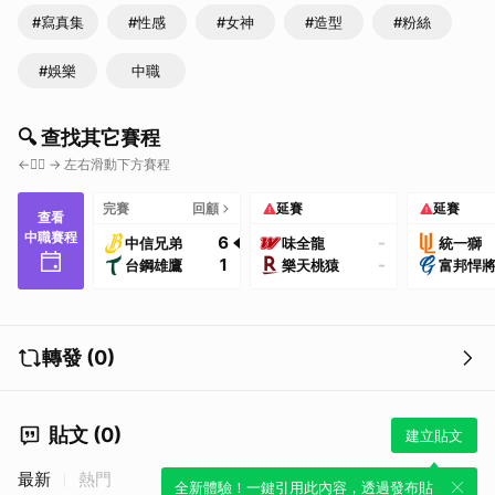
#寫真集
#性感
#女神
#造型
#粉絲
#娛樂
中職
🔍 查找其它賽程
←👇🏼 → 左右滑動下方賽程
完賽
回顧
延賽
延賽
查看
中職賽程
6
-
中信兄弟
味全龍
統一獅
1
-
台鋼雄鷹
樂天桃猿
富邦悍
轉發 (0)
貼文 (0)
建立貼文
最新
熱門
全新體驗！一鍵引用此內容，透過發布貼