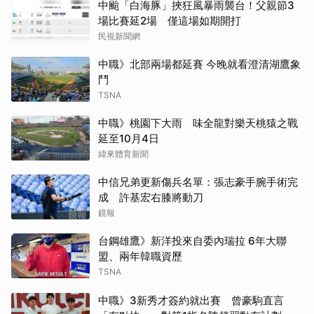
中颱「白海豚」挾狂風暴雨襲台！父親節3
場比賽延2場 僅這場如期開打
民視新聞網
中職》北部兩場都延賽 今晚就看澄清湖鷹象
鬥
TSNA
中職》桃園下大雨 味全龍對樂天桃猿之戰
延至10月4日
緯來體育新聞
中信兄弟更新傷兵名單：張志豪手腕手術完
成 許基宏右膝將動刀
鏡報
台鋼雄鷹》新洋投來自委內瑞拉 6年大聯
盟、兩年韓職資歷
TSNA
中職》3新秀才簽約就出賽 曾豪駒直言