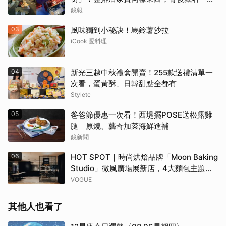
生意經
鏡報
03
風味獨到小秘訣！馬鈴薯沙拉
iCook 愛料理
04
新光三越中秋禮盒開賣！255款送禮清單一
次看，蛋黃酥、日韓甜點全都有
Styletc
05
爸爸節優惠一次看！西堤擺POSE送松露雞
腿 原燒、藝奇加菜海鮮進補
鏡新聞
06
HOT SPOT｜時尚烘焙品牌「Moon Baking
Studio」微風廣場展新店，4大麵包主題早
午餐、時令風味甜點，再定義你的用餐日常
VOGUE
其他人也看了