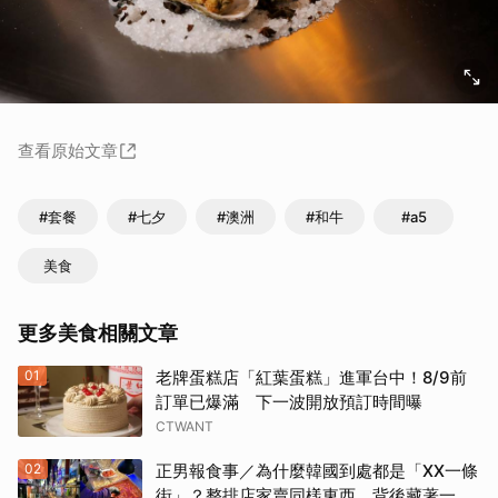
查看原始文章
#套餐
#七夕
#澳洲
#和牛
#a5
美食
更多美食相關文章
01
老牌蛋糕店「紅葉蛋糕」進軍台中！8/9前
訂單已爆滿 下一波開放預訂時間曝
CTWANT
02
正男報食事／為什麼韓國到處都是「XX一條
街」？整排店家賣同樣東西，背後藏著一套