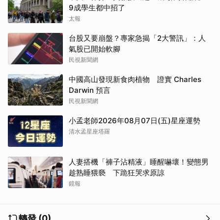
9成學生都中招了
太報
台股又要崩盤？專家急揭「2大警訊」：人
氣股已開始軟腳
民視新聞網
中國高山發現新食肉植物 證實 Charles
Darwin 預言
民視新聞網
小孟老師2026年08月07日(五)星座運勢
清水孟星座塔羅
人妻搭機「褲子沾精液」睡醒嚇壞！變態男
趁熟睡猥褻 下跪狂哭求原諒
鏡報
轉發 (0)