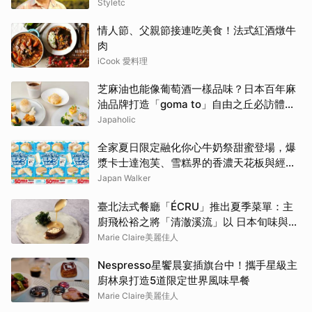
Styletc
情人節、父親節接連吃美食！法式紅酒燉牛
肉
iCook 愛料理
芝麻油也能像葡萄酒一樣品味？日本百年麻
油品牌打造「goma to」自由之丘必訪體驗
店
Japaholic
全家夏日限定融化你心牛奶祭甜蜜登場，爆
漿卡士達泡芙、雪糕界的香濃天花板與經典
可以吃的牧場冰品，打造盛夏最純粹的沁涼
Japan Walker
救贖。
臺北法式餐廳「ÉCRU」推出夏季菜單：主
廚飛松裕之將「清澈溪流」以 日本旬味與法
式技法詮釋臺灣盛夏風土
Marie Claire美麗佳人
Nespresso星饗晨宴插旗台中！攜手星級主
廚林泉打造5道限定世界風味早餐
Marie Claire美麗佳人