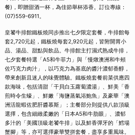
餐)，即贈甜酒一杯，為佳節舉杯添香。訂位專線：
(07)559-6911。
皇饕牛排館鐵板燒同步推出七夕限定套餐，牛排館每
套2,720元起，鐵板燒每套2,920元起，皆附開胃小
品、湯品、甜點與飲品。牛排館主打濕式熟成牛排，
七夕套餐特選「A5和牛菲力」與「慢燉澳洲和牛頰
佐巧克力肉汁」，以巧克力為基底的醬汁濃郁香醇，
帶來創新且迷人的味覺體驗。鐵板燒套餐前菜供應四
款海味，包括清甜「干貝白玉蘿蔔濃湯」、鮮美「香
煎時令生蠔」、鮮嫩「海鹽蒸氣浴鮑魚」及豪華「澳
洲活龍蝦佐肥肝醬慕斯」；主餐部分則提供八款頂級
選擇，包含細緻柔嫩的「日本A5和牛肋眼」、濃郁
多汁的「美國頂級老饕牛排」以及鮮香彈牙的「鱈場
蟹腳」等，亦可選擇豪華雙拼套餐，盡享多重風味。