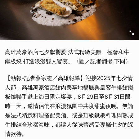
高雄萬豪酒店七夕獻饗愛 法式精緻美饌、極奢和牛
鐵板燒 打造浪漫雙人饗宴。〈圖／記者翻攝.下同〉
【勁報-記者蔡宗憲／高雄報導】迎接2025年七夕情
人節，高雄萬豪酒店館內美享地餐廳與皇饕牛排館鐵
板燒聯手獻上節日限定饗宴，8月29日至8月31日限
時三天，邀情侶們在浪漫氛圍中共度甜蜜夜晚。無論
是法式精緻料理搭配美酒、或是頂級鐵板料理與熟成
牛排結合珍稀海味，都讓人從味蕾感受專屬七夕的深
情款待。