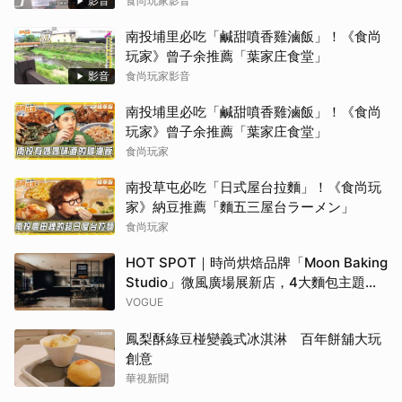
影音
食尚玩家影音
南投埔里必吃「鹹甜噴香雞滷飯」！《食尚
玩家》曾子余推薦「葉家庄食堂」
影音
食尚玩家影音
南投埔里必吃「鹹甜噴香雞滷飯」！《食尚
玩家》曾子余推薦「葉家庄食堂」
食尚玩家
南投草屯必吃「日式屋台拉麵」！《食尚玩
家》納豆推薦「麵五三屋台ラーメン」
食尚玩家
HOT SPOT｜時尚烘焙品牌「Moon Baking
Studio」微風廣場展新店，4大麵包主題早
午餐、時令風味甜點，再定義你的用餐日常
VOGUE
鳳梨酥綠豆椪變義式冰淇淋 百年餅舖大玩
創意
華視新聞