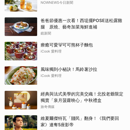
NOWNEWS今日新聞
爸爸節優惠一次看！西堤擺POSE送松露雞
腿 原燒、藝奇加菜海鮮進補
鏡新聞
療癒可愛🐻可可熊杯子麵包
iCook 愛料理
風味獨到小秘訣！馬鈴薯沙拉
iCook 愛料理
經典與法式美學的完美交織！北投老爺限定
獨賣「泉月菠蘿映心」中秋禮盒
旅奇傳媒
維夏爾傑特瓦「賤民」翻身！《我們要回
家》連奪5座影帝