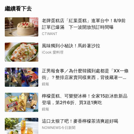
繼續看下去
老牌蛋糕店「紅葉蛋糕」進軍台中！8/9前
訂單已爆滿 下一波開放預訂時間曝
CTWANT
風味獨到小秘訣！馬鈴薯沙拉
iCook 愛料理
正男報食事／為什麼韓國到處都是「XX一條
街」？整排店家賣同樣東西，背後藏著一套
生意經
鏡報
檸檬蛋糕、可樂變冰棒！全家15款冰飲新品
登場，第2件6折、買3送1爽吃
鏡報
這口太狠了吧！麥香檸檬茶清爽超好喝
NOWNEWS今日新聞