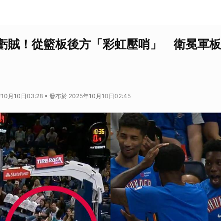
虧賊！從籃板後方「彩虹壓哨」 衛冕軍板
10月10日03:28 • 發布於 2025年10月10日02:45