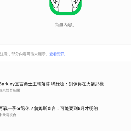
尚無內容。
注意，部分內容可能未顯示。
查看資訊
Barkley直言勇士王朝落幕 嘴綠嗆：別像你在火箭那樣
緯來體育新聞
再戰一季or退休？詹姆斯直言：可能要到8月才明朗
中天電視台