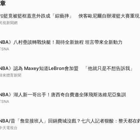
文章
扣籃竟被籃框蓋意外跌成「綜藝摔」 俠客歐尼爾自辦灌籃大賽重現
民視新聞網
NBA》八村壘談轉戰快艇！期待全新旅程 坦言帶來全新動力
TSNA
NBA》認為 Maxey知道LeBron會加盟 「他就只是不想告訴我」
緯來體育新聞
NBA》湖人新一哥出手！唐西奇自費邀全隊飛斯洛維尼亞集訓
TSNA
NBA/昔「詹皇接班人」回鍋費城沒戲？七六人記者狠酸：整天都在
中天電視台