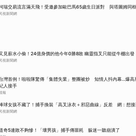
柯瑞交易流言滿天飛！受邀參加歐巴馬65歲生日派對 與塔圖姆同
民視新聞網
又見薪水小偷！24億身價的他今年0勝8敗 幽靈指叉只能從牛棚出發
民視新聞網
台灣首例！啦啦隊驚傳「集體失業」整團被炒 知情人抖內幕...爆
紀人接手
鏡報
棒球女孩不藏了！捕手換裝「高叉泳衣＋邪惡曲線」反差 網：想接
民視新聞網
道奇5連敗不夠慘！「壞男孩」捕手傳噩耗 躲迷一聽崩潰了