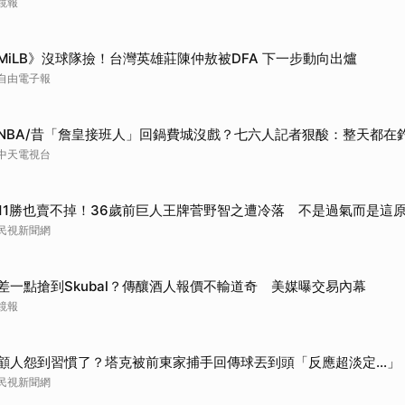
鏡報
取消
MiLB》沒球隊撿！台灣英雄莊陳仲敖被DFA 下一步動向出爐
自由電子報
NBA/昔「詹皇接班人」回鍋費城沒戲？七六人記者狠酸：整天都在
中天電視台
11勝也賣不掉！36歲前巨人王牌菅野智之遭冷落 不是過氣而是這
民視新聞網
差一點搶到Skubal？傳釀酒人報價不輸道奇 美媒曝交易內幕
鏡報
顧人怨到習慣了？塔克被前東家捕手回傳球丟到頭「反應超淡定...」
民視新聞網