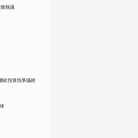
框掀熱議
高層砍預算找爭議經
球