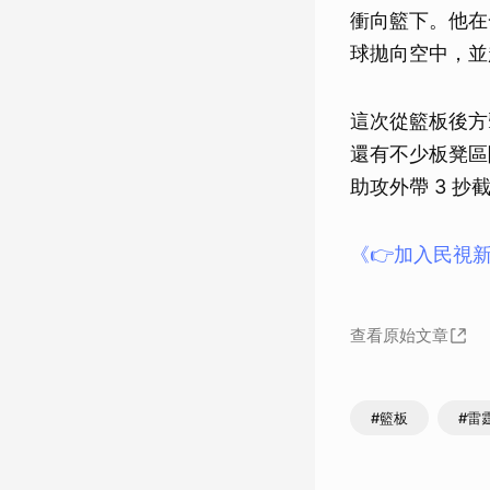
衝向籃下。他在
球拋向空中，並
這次從籃板後方
還有不少板凳區隊
助攻外帶 3 抄
《👉加入民視新
查看原始文章
#籃板
#雷