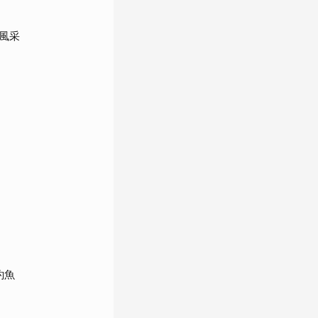
風采
釣魚