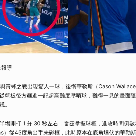
景報導
與黃蜂之戰出現驚人一球，後衛華勒斯（Cason Walla
從籃板後方飆進一記超高難度壓哨球，難得一見的畫面隨
議。
場開打 1 分 30 秒左右，雷霆掌握球權，進攻時間倒數
Williams）從45度角出手未碰框，此時原本在底角埋伏的華