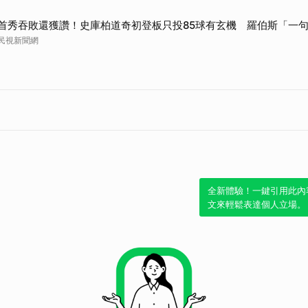
首秀吞敗還獲讚！史庫柏道奇初登板只投85球有玄機 羅伯斯「一
民視新聞網
全新體驗！一鍵引用此內
文來輕鬆表達個人立場。