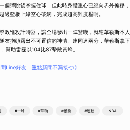
一個彈跳後掌握住球，但此時身體重心已經向界外偏移，
越過籃板上緣空心破網，完成超高難度壓哨。
擊敗進攻計時器，讓全場發出一陣驚嘆，就連華勒斯本人
友抱頭露出不可置信的神情。連同這兩分，華勒斯拿下 6 分
截，幫助雷霆以104比87擊敗黃蜂。
聞Line好友，重點新聞不漏接👈》
霆
#一球
#華勒
#板凳
#運動
NBA