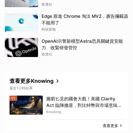
路透社
Edge 跟進 Chrome 淘汰 MV2，廣告攔截器
不能用了
科技新報
OpenAI示警新模型Astra恐具關鍵資安能
力 收緊研發管控
路透社
查看更多Knowing
最近1小時結果
01
圖窮匕見的國會大戲！美國 Clarity
Act 臨陣撤退，對比特幣與市場意味著
什麼？
Knowing
查看更多