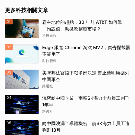
更多科技相關文章
01
霸主地位的起點，30 年前 AT&T 如何靠
「預設值」助微軟稱霸市場？
科技新報
02
Edge 跟進 Chrome 淘汰 MV2，廣告攔截器
不能用了
科技新報
取消
03
美聯邦法官擋下戰爭部決定 暫止藥明康德列
中國軍企
路透社
04
洩密給中國企業 南韓SK海力士前員工判刑
1年半
路透社
05
向中國洩漏半導體機密 前SK海力士員工遭
判刑18月