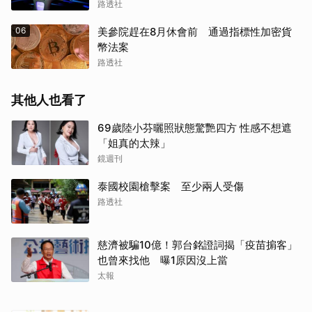
路透社
06
美參院趕在8月休會前 通過指標性加密貨
幣法案
路透社
其他人也看了
69歲陸小芬曬照狀態驚艷四方 性感不想遮
「姐真的太辣」
鏡週刊
泰國校園槍擊案 至少兩人受傷
路透社
慈濟被騙10億！郭台銘證詞揭「疫苗掮客」
也曾來找他 曝1原因沒上當
太報