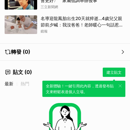
會更好〉 家屬低調舉辦後事
三立新聞網
名導迎龍鳳胎出生20天就猝逝...4歲兒父親
節前夕喊：我沒爸爸！老師暖心一句話惹哭
遺孀
鏡報
轉發 (0)
貼文 (0)
建立貼文
最新
熱門
全新體驗！一鍵引用此內容，透過發布貼
文來輕鬆表達個人立場。