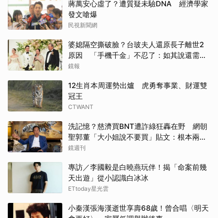
蔣萬安心虛了？遭質疑未驗DNA 經濟學家
發文嗆爆
民視新聞網
婆媳隔空撕破臉？台玻夫人還原長子離世2
原因 「手機千金」不忍了：如其說還需要
離開嗎？
鏡報
12生肖本周運勢出爐 虎勇奪事業、財運雙
冠王
CTWANT
洗記憶？慈濟買BNT遭詐綠狂轟在野 網朝
聖郭董「大小姐說不要買」貼文：根本兩碼
事
鏡週刊
專訪／李國毅是白曉燕玩伴！揭「命案前幾
天出遊」從小認識白冰冰
ETtoday星光雲
小秦漢張海漢逝世享壽68歲！曾合唱〈明天