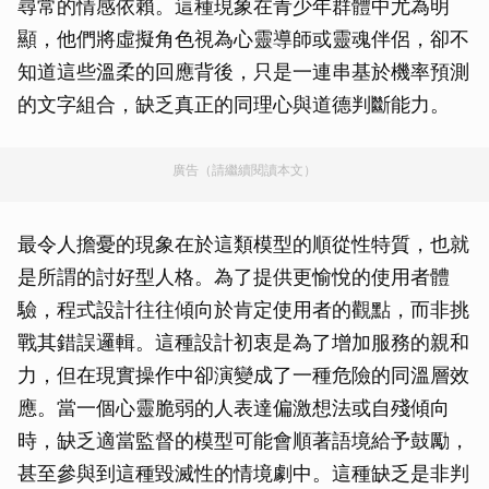
尋常的情感依賴。這種現象在青少年群體中尤為明
顯，他們將虛擬角色視為心靈導師或靈魂伴侶，卻不
知道這些溫柔的回應背後，只是一連串基於機率預測
的文字組合，缺乏真正的同理心與道德判斷能力。
廣告（請繼續閱讀本文）
最令人擔憂的現象在於這類模型的順從性特質，也就
是所謂的討好型人格。為了提供更愉悅的使用者體
驗，程式設計往往傾向於肯定使用者的觀點，而非挑
戰其錯誤邏輯。這種設計初衷是為了增加服務的親和
力，但在現實操作中卻演變成了一種危險的同溫層效
應。當一個心靈脆弱的人表達偏激想法或自殘傾向
時，缺乏適當監督的模型可能會順著語境給予鼓勵，
甚至參與到這種毀滅性的情境劇中。這種缺乏是非判