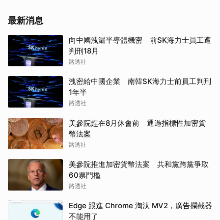
最新消息
向中國洩漏半導體機密 前SK海力士員工遭
判刑18月
路透社
洩密給中國企業 南韓SK海力士前員工判刑
1年半
路透社
美參院趕在8月休會前 通過指標性加密貨
幣法案
路透社
美參院推進加密貨幣法案 共和黨跨黨爭取
60票門檻
路透社
Edge 跟進 Chrome 淘汰 MV2，廣告攔截器
不能用了