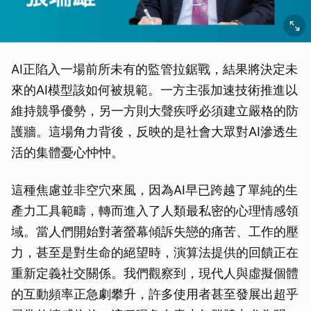
AI正陷入一場前所未有的監管拉鋸戰，結果將決定未
來的AI模型該如何被規範。一方主張加速技術推進以
維持競爭優勢，另一方則大聲疾呼必須建立嚴格的防
護牆。這場角力背後，反映的是社會大眾對AI滲透生
活的集體憂心忡忡。
這種焦慮並非空穴來風，因為AI早已跨越了單純的生
產力工具範疇，轉而進入了人類最私密的心理情感領
域。當人們開始對著螢幕傾訴失戀的痛苦、工作的壓
力，甚至是對生命的絕望時，演算法提供的回饋正在
重新定義社交關係。我們觀察到，現代人與虛擬個體
的互動頻率正急劇攀升，許多使用者甚至發展出超乎