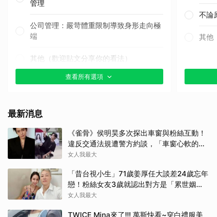
管理
不論
公司管理：嚴苛體重限制導致身形走向極
端
其他
其他（歡迎貼文分享你的看法）
查看所有選項
最新消息
《雀骨》侯明昊多次探出車窗與粉絲互動！
違反交通法規遭警方約談，「車窗心軟的
神」上熱搜
女人我最大
「昔台視小生」71歲姜厚任大談差24歲忘年
戀！粉絲女友3歲就認出對方是「累世姻
緣」
女人我最大
TWICE Mina來了!!! 萬斯快看~穿白禮服美