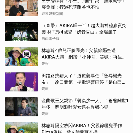
王子淪粿粿「小王」判賠百萬 無限期停工
突發聲：行過死蔭幽谷也不怕
緯來娛樂新聞
（直擊）AKIRA唱一半！超大咖神秘嘉賓突
襲 林志玲4歲兒「奶音告白」全場瘋了
自由電子報
林志玲4歲兒正臉曝光！父親節隔空送
AKIRA大禮 網讚「小帥哥」笑喊：再生一
個
鏡報
田路路找錯人了！道歉姜厚任「急尋楊光
友」 改口開第一槍批評曹雨婷「是自己太
衝動」
鏡報
金曲歌王父親節「餐桌少一人」！爸爸離世1
年多 蘇明淵吐愛女遠在異鄉心聲
鏡報
林志玲隔空放閃AKIRA！父親節曬兒手作
Pizza蛋糕 發文時間藏玄機