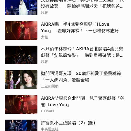
沒有放棄」 陳怡婷感謝老天「把我爸爸還
給我」
鏡報
AKIRA唱一半4歲兒突現聲「I Love
You」 羞喊好赤裸！下一秒模仿林志玲
太報
不只偷學林志玲！AKIRA台北開唱4歲兒突
獻聲「父親節快樂」 嚇到重播確認：是我
兒子
鏡報
拋開阿湯哥光環 20歲舒莉愛丁堡藝穗節
「一人飾四角」驚豔全場
三立新聞網
AKIRA父親節台北開唱 兒子驚喜獻聲「爸
爸I Love You」
CTWANT
許富凱小巨蛋開唱（2）(圖)
中央通訊社