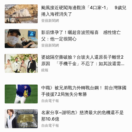
颱風接近硬闖海邊觀浪「4口家-1」 9歲兒
捲入海裡消失了
壹蘋新聞網
影后懷孕了！曬超音波照報喜 感性憶亡
父：他一定很開心
壹蘋新聞網
婆媳隔空撕破臉？台玻夫人還原長子離世2
原因 「手機千金」不忍了：如其說還需要
離開嗎？
鏡報
中職》被兄弟戰力外轉戰台鋼！ 前台灣隊國
手後援7.2局無失分奪勝
自由電子報
名家分享~謝明杰》慈濟最大的危機還不是
那10.6億
自由電子報