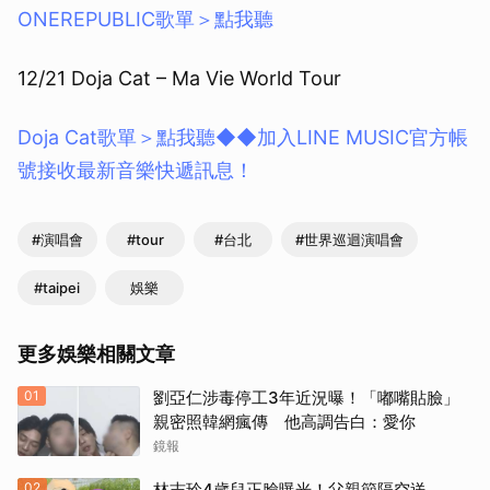
ONEREPUBLIC歌單＞點我聽
12/21 Doja Cat – Ma Vie World Tour
Doja Cat歌單＞點我聽
◆◆加入LINE MUSIC官方帳
號接收最新音樂快遞訊息！
#演唱會
#tour
#台北
#世界巡迴演唱會
#taipei
娛樂
更多娛樂相關文章
01
劉亞仁涉毒停工3年近況曝！「嘟嘴貼臉」
親密照韓網瘋傳 他高調告白：愛你
鏡報
02
林志玲4歲兒正臉曝光！父親節隔空送