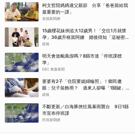
柯文哲陪媽媽過父親節 分享「爸爸留給我
最重要的一課」
壹蘋新聞網
15歲櫻花妹倒追大12歲男！「交往1月就懷
孕」36歲升格當阿嬤 婚後得知「這秘密」
傻眼了
鏡報
明天會放颱風假嗎？8縣市達「停班課標
準」
EBC 東森新聞
婆婆有2子「住院要媳婦輪照」！鄉民傻
眼：兒子裝飾用？ 過來人卻曝「1關鍵」才
做決定
鏡報
不斷更新／白海豚挾狂風暴雨襲台 9日1縣
市宣布停班課
民視新聞網