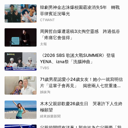
韓劇男神金志洙爆校園霸凌消失5年 轉戰
菲律賓近況曝光
CTWANT
周興哲自爆遭退稿3次掏空靈感 跨過低谷
「疼痛它會值得」
太報
《2026 SBS 歌謠大戰SUMMER》登場
YENA、izna祭「洗腦神曲」
TVBS
71歲男星認愛小24歲女友！她小一就寫明信
片「這輩子會再見」 揭密兩人七世重逢奇
緣
姊妹淘
木木父親節歡慶26歲生日 哭著許下人生終
極願望
緯來娛樂新聞
父親節開唱有洋蔥！郭忠祐為亡父圓夢「我