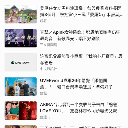
姜厚任女友黑料連環爆！曾與農業處科長閃
婚3個月 被控當小三罵「愛露奶」私訊流
出
鏡報
直擊／Apink女神降臨！鄭恩地喉嚨痛仍狂
飆高音 新歌曝光：唱不好別發
三立新聞網
許富凱父親節登小巨蛋 「我的心肝寶貝」思
念爸爸
中央通訊社
UVERworld成軍26年驚覺「跟他同
歲」！ 鬆口台灣專場進度：準備好了
鏡報
AKIRA台北唱到一半突收兒子告白「爸爸I
LOVE YOU」 驚喜林志玲同步曝光父親節
「披薩蛋糕」
鏡週刊