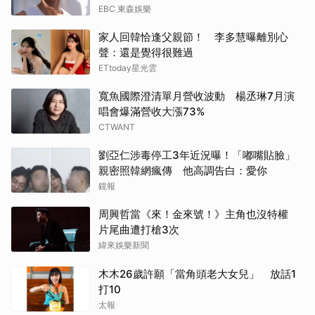
EBC 東森娛樂
家人回韓恰逢父親節！ 李多慧曝離別心
聲：還是覺得很難過
ETtoday星光雲
寬魚國際澄清單月營收波動 楊丞琳7月演
唱會爆滿營收大漲73%
CTWANT
劉亞仁涉毒停工3年近況曝！「嘟嘴貼臉」
親密照韓網瘋傳 他高調告白：愛你
鏡報
周興哲當《來！金來號！》主角也沒特權
片尾曲遭打槍3次
緯來娛樂新聞
木木26歲許願「當角頭老大女兒」 放話1
打10
太報