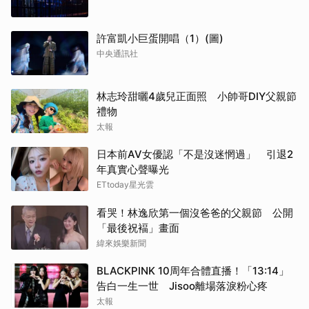
許富凱小巨蛋開唱（1）(圖)
中央通訊社
林志玲甜曬4歲兒正面照 小帥哥DIY父親節
禮物
太報
日本前AV女優認「不是沒迷惘過」 引退2
年真實心聲曝光
ETtoday星光雲
看哭！林逸欣第一個沒爸爸的父親節 公開
「最後祝褔」畫面
緯來娛樂新聞
BLACKPINK 10周年合體直播！「13:14」
告白一生一世 Jisoo離場落淚粉心疼
太報