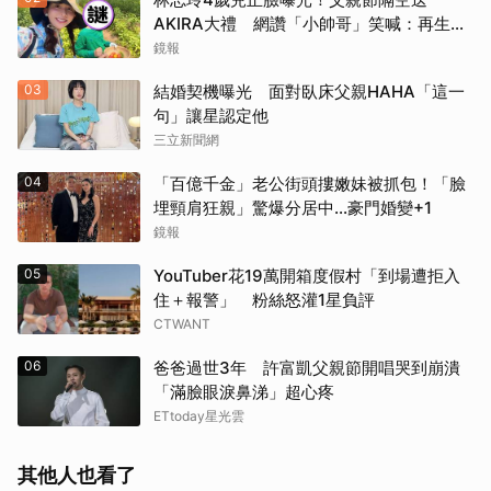
AKIRA大禮 網讚「小帥哥」笑喊：再生一
個
鏡報
03
結婚契機曝光 面對臥床父親HAHA「這一
句」讓星認定他
三立新聞網
04
「百億千金」老公街頭摟嫩妹被抓包！「臉
埋頸肩狂親」驚爆分居中...豪門婚變+1
鏡報
05
YouTuber花19萬開箱度假村「到場遭拒入
住＋報警」 粉絲怒灌1星負評
CTWANT
06
爸爸過世3年 許富凱父親節開唱哭到崩潰
「滿臉眼淚鼻涕」超心疼
ETtoday星光雲
其他人也看了