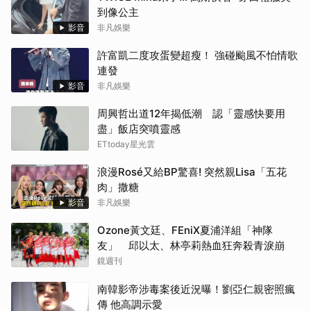
到像公主
影音
非凡娛樂
許富凱二度攻蛋變超瘦！ 強碰颱風不怕情歌
連發
影音
非凡娛樂
周興哲出道12年揭低潮 認「靈感快要用
盡」飯店突噴靈感
ETtoday星光雲
浪漫Rosé又給BP驚喜! 突然親Lisa「五花
肉」撒糖
影音
非凡娛樂
Ozone黃文廷、FEniX夏浦洋組「神隊
友」 邱以太、林亭莉熱血狂奔殺青淚崩
鏡週刊
南韓影帝涉毒案後近況曝！劉亞仁親密照瘋
傳 他高調示愛