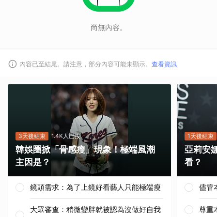
尚無內容。
內容已至結尾。請注意，部分內容可能未顯示。
查看資訊
3天後結束
1.4K人已投
1天後結束
韓娛圈掀「骨感瘦」現象！極端風潮
亞莉安
主因是？
看？
鏡頭需求：為了上鏡好看藝人只能極端瘦
儘管
大眾審查：稍微變胖就被認為沒做好自我
尊重