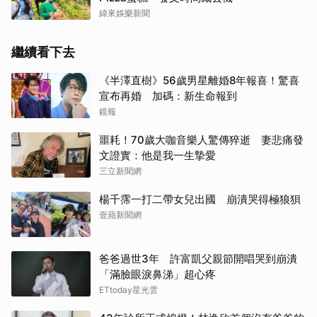
緯來娛樂新聞
繼續看下去
《半澤直樹》56歲男星離婚8年報喜！驚喜
宣布再婚 加碼：新生命報到
鏡報
噩耗！70歲大咖音樂人驚傳猝逝 妻悲痛發
文證實：他是我一生摯愛
三立新聞網
楊千霈一打二帶女兒出國 崩潰哭得極狼狽
壹蘋新聞網
爸爸過世3年 許富凱父親節開唱哭到崩潰
「滿臉眼淚鼻涕」超心疼
ETtoday星光雲