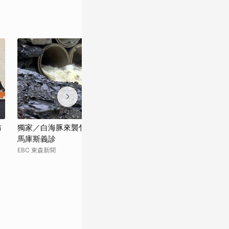
防
獨家／白海豚來襲竹縣雨勢強烈 醫挺進司
白海豚逐漸遠
馬庫斯義診
全台天氣依舊不
EBC 東森新聞
民視新聞網