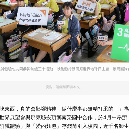
紙與體驗包共同參與飢餓三十活動，以集體行動回應世界地球日主題，展現團隊
廣告（請繼續閱讀本文）
吃東西，真的會影響精神，做什麼事都無精打采的！」為
世界展望會與屏東縣崁頂鄉南榮國中合作，於4月中舉辦
飢餓體驗」與「愛的麵包」存錢筒引入校園，近千名師生