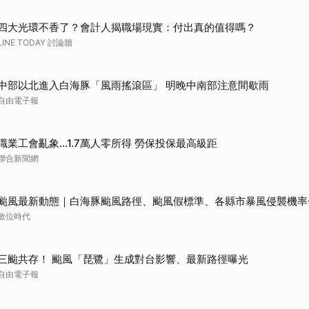
四大光環不香了？會計人揭職場現實：付出真的值得嗎？
LINE TODAY 討論牆
中部以北進入白海豚「風雨搖滾區」 明晚中南部注意間歇雨
自由電子報
職業工會亂象…1.7萬人零所得 勞保投保最高級距
聯合新聞網
颱風最新動態｜白海豚颱風路徑、颱風假標準、各縣市暴風侵襲機率
數位時代
三颱共存！ 颱風「琵鷺」生成對台影響、最新路徑曝光
自由電子報