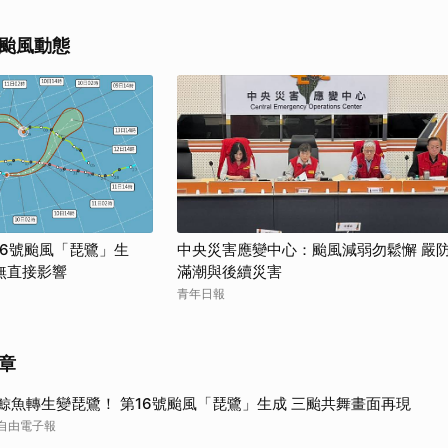
颱風動態
16號颱風「琵鷺」生
中央災害應變中心：颱風減弱勿鬆懈 嚴
無直接影響
滿潮與後續災害
青年日報
章
鯨魚轉生變琵鷺！ 第16號颱風「琵鷺」生成 三颱共舞畫面再現
自由電子報