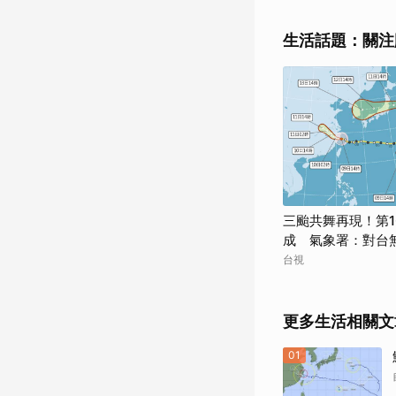
生活話題：關注
三颱共舞再現！第
成 氣象署：對台
台視
更多生活相關文
01