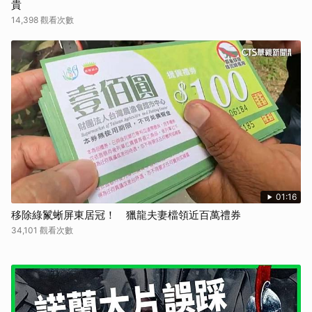
貴
14,398 觀看次數
01:16
移除綠鬣蜥屏東居冠！ 獵龍夫妻檔領近百萬禮券
34,101 觀看次數