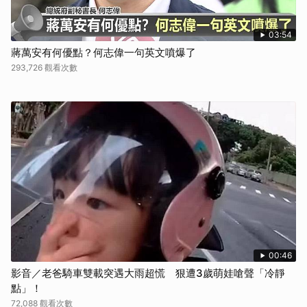
03:54
蔣萬安有何優點？何志偉一句英文噴爆了
293,726 觀看次數
00:46
影音／老爸騎車雙載突遇大雨超慌 狠遭3歲萌娃嗆聲「冷靜
點」！
72,088 觀看次數