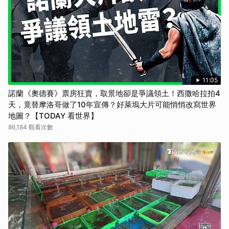
11:05
諾蘭《奧德賽》票房狂賣，取景地卻是爭議領土！西撒哈拉拍4
天，竟替摩洛哥做了10年宣傳？好萊塢大片可能悄悄改寫世界
地圖？【TODAY 看世界】
86,184 觀看次數