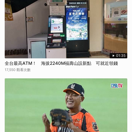
01:35
全台最高ATM！ 海拔2240M福壽山設新點 可就近領錢
17,550 觀看次數