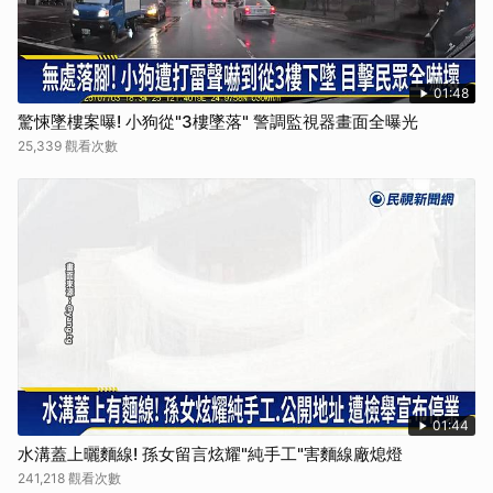
01:48
驚悚墜樓案曝! 小狗從"3樓墜落" 警調監視器畫面全曝光
25,339 觀看次數
01:44
水溝蓋上曬麵線! 孫女留言炫耀"純手工"害麵線廠熄燈
241,218 觀看次數