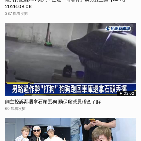
2026.08.06
387 觀看次數
02:02
飼主控訴鄰居拿石頭丟狗 動保處派員稽查了解
60 觀看次數