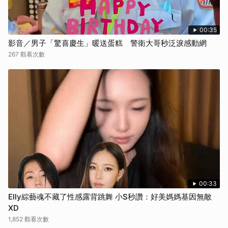
00:35
影音／男子「驚喜慶生」暖送蛋糕 警衛大哥秒泛淚感動網
267 觀看次數
00:33
Elly綜藝魂不藏了性感露背跳舞 小S秒讚：好美媽媽基因無敵
XD
1,852 觀看次數