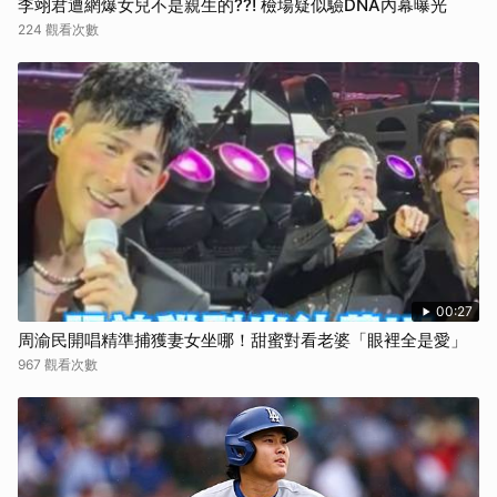
李翊君遭網爆女兒不是親生的??! 檢場疑似驗DNA內幕曝光
224 觀看次數
00:27
周渝民開唱精準捕獲妻女坐哪！甜蜜對看老婆「眼裡全是愛」
967 觀看次數