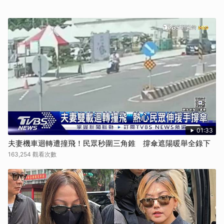
01:33
夫妻機車迴轉遭撞飛！民眾秒圍三角錐 撐傘遮陽暖舉全錄下
163,254 觀看次數