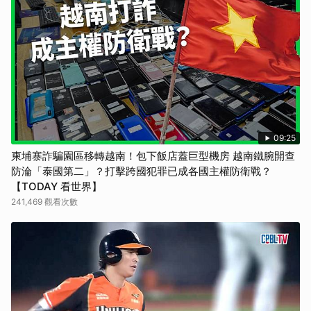
09:25
柬埔寨詐騙園區移轉越南！包下飯店蓋巨型機房 越南鐵腕開查
防淪「泰國第二」？打擊跨國犯罪已成各國主權防衛戰？
【TODAY 看世界】
241,469 觀看次數