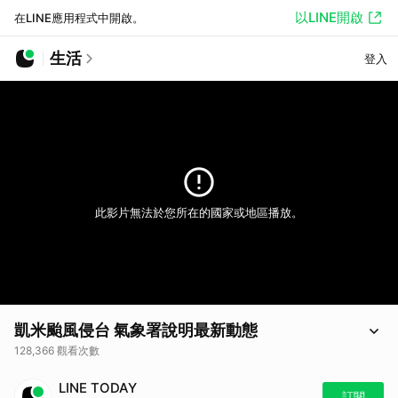
以LINE開啟
在LINE應用程式中開啟。
生活
登入
此影片無法於您所在的國家或地區播放。
凱米颱風侵台 氣象署說明最新動態
128,366 觀看次數
中度颱風「凱米」挾強風豪雨襲台，台灣本島縣市全列入陸上警戒區，預
LINE TODAY
估今明兩天影響最劇烈，中央氣象署說明颱風最新動態，並提醒全台加強
訂閱