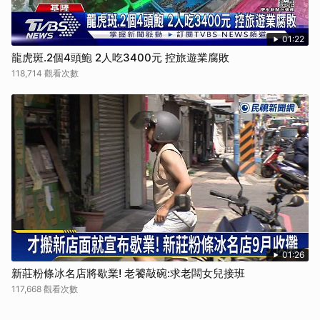
01:22
龍虎斑.2個4頭鮑 2人吃3400元 控旅遊業腐敗
118,714 觀看次數
01:26
新莊粉條冰名店將歇業! 老饕敲碗:求老闆女兒接班
117,668 觀看次數