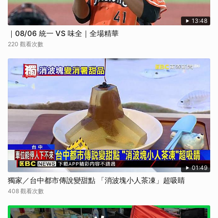
13:48
｜08/06 統一 VS 味全｜全場精華
220 觀看次數
01:49
獨家／台中都市傳說變甜點 「消波塊小人茶凍」超吸睛
408 觀看次數