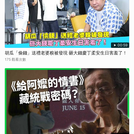
00:59
胡瓜「偷錢」送禮老婆糗被發現 砸大錢慶丁柔安生日害羞了！
175 觀看次數