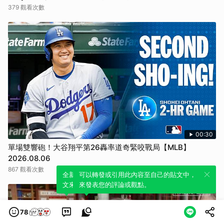
379 觀看次數
00:30
單場雙響砲！大谷翔平第26轟率道奇緊咬戰局【MLB】
2026.08.06
867 觀看次數
全新體驗！一鍵引用此內容，透過發布貼
可以轉發或引用此內容至自己的貼文中，
文來輕鬆表達個人立場。
來發表您的評論或觀點。
78