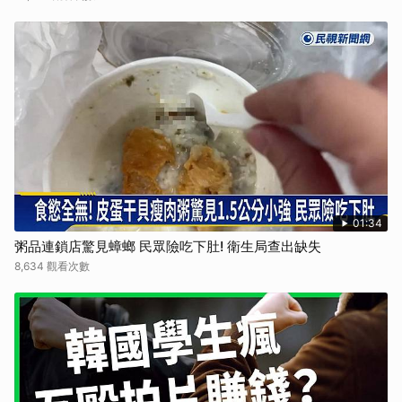
01:34
粥品連鎖店驚見蟑螂 民眾險吃下肚! 衛生局查出缺失
8,634 觀看次數