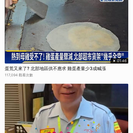
01:46
蛋荒又來了? 北部地區供不應求 雞蛋產量少3成喊漲
117,094 觀看次數