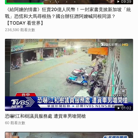
09:39
《給阿嬤的情書》狂賣20億人民幣！一封家書竟掀新加坡「統
戰」恐慌和大馬尋根熱？國台辦狂蹭阿嬤喊同根同源？
【TODAY 看世界】
236,590 觀看次數
01:02
恐嚇!江和樹議員服務處 遭貨車男嗆開槍
60 觀看次數