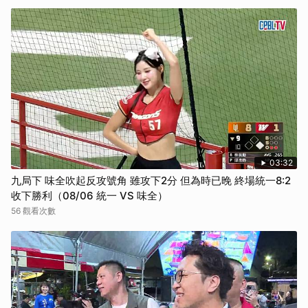
03:32
九局下 味全吹起反攻號角 雖攻下2分 但為時已晚 終場統一8:2
收下勝利（08/06 統一 VS 味全）
56 觀看次數