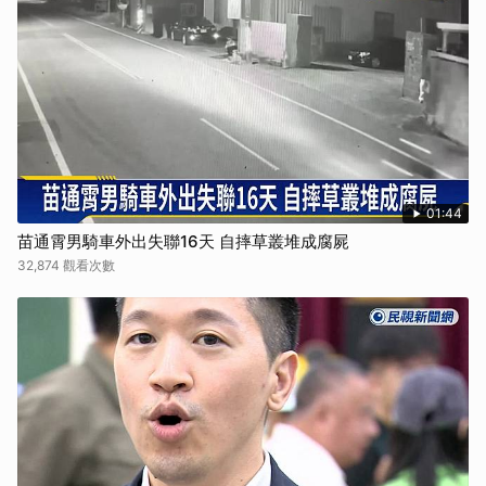
01:44
苗通霄男騎車外出失聯16天 自摔草叢堆成腐屍
32,874 觀看次數