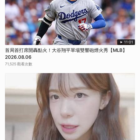
11:01
首局首打席開轟點火！大谷翔平單場雙響砲煙火秀【MLB】
2026.08.06
71,525 觀看次數