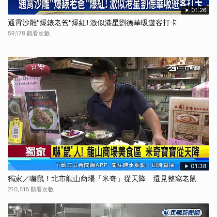
01:26
通霄沙雕"爆錶老爸"爆紅! 激似港星劉德華吸遊客打卡
59,179 觀看次數
01:38
獨家／嚇鼠！北市龍山商場「米奇」從天降 還見整窩老鼠
210,515 觀看次數