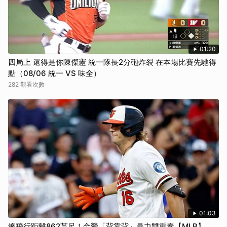
01:20
四局上 還得是你陳傑憲 統一隊長2分砲炸裂 在本場比賽先馳得
點（08/06 統一 VS 味全）
282 觀看次數
01:03
總飛行距離862英尺！金鶯「背靠背」暴力雙重奏【MLB】