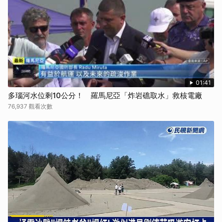
01:41
多瑙河水位剩10公分！ 羅馬尼亞「炸岩礁取水」救核電廠
76,937 觀看次數