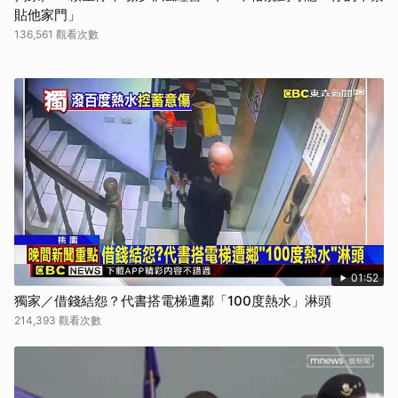
貼他家門」
136,561 觀看次數
01:52
獨家／借錢結怨？代書搭電梯遭鄰「100度熱水」淋頭
214,393 觀看次數