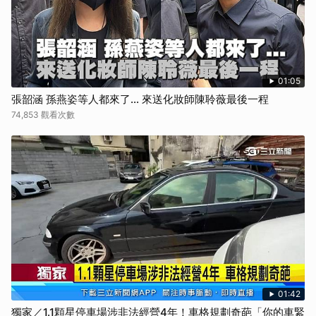
01:05
張韶涵 孫燕姿等人都來了... 來送化妝師陳聆薇最後一程
74,853 觀看次數
01:42
獨家／1.1顆星停車場涉非法經營4年！車格規劃奇葩「你的車緊