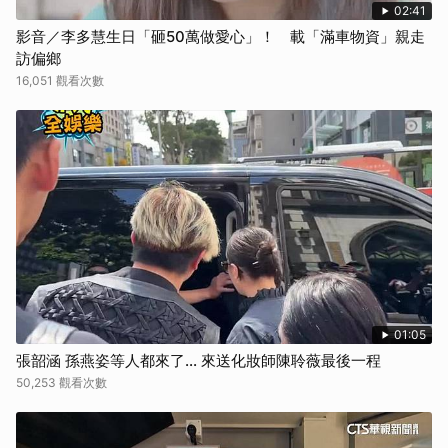
02:41
影音／李多慧生日「砸50萬做愛心」！ 載「滿車物資」親走
訪偏鄉
16,051 觀看次數
01:05
張韶涵 孫燕姿等人都來了... 來送化妝師陳聆薇最後一程
50,253 觀看次數