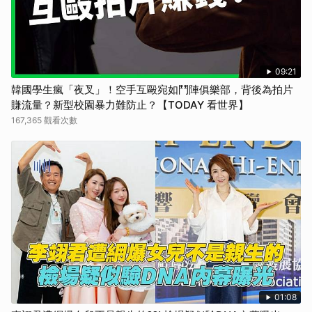
取消
09:21
韓國學生瘋「夜叉」！空手互毆宛如鬥陣俱樂部，背後為拍片
賺流量？新型校園暴力難防止？【TODAY 看世界】
167,365 觀看次數
01:08