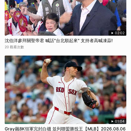
02:02
沈伯洋參拜關聖帝君 喊話"台北順起來" 支持者高喊凍蒜!
20 觀看次數
01:04
Gray飆8K領軍完封白襪 並列聯盟勝投王【MLB】2026.08.06