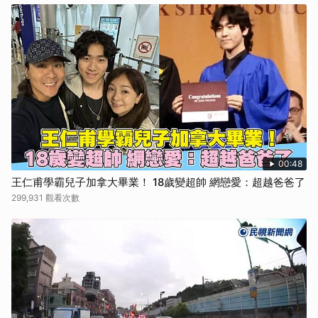
00:48
王仁甫學霸兒子加拿大畢業！ 18歲變超帥 網戀愛：超越爸爸了
299,931 觀看次數