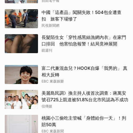
自由電子報
中國「這產品」闖關失敗！504包全遭查
扣 旅客下場慘了
民視新聞網
長髮陌生女「穿性感黑絲漁網內衣」在家門
口排回 他害怕急報警！結局竟神展開
鏡週刊
富二代兼混血兒？HOOK自爆「我男的」 真
相大反轉
EBC 東森娛樂
美麗島民調》換主持人後首次調查：蔣萬安
號召725上凱道被51.8%台北市民認為不成功
信傳媒
桃園小三偷吃主管喊「身體給你一天」！判
賠50萬
EBC 東森新聞