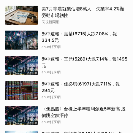
美7月非農就業估增8萬人 失業率4.2%顯
勞動市場韌性
民視新聞網
盤中速報 - 嘉基(6715)大跌7.08%，報
334.5元
anue鉅亨網
盤中速報 - 宜鼎(5289)大跌7.14%，報1495
元
anue鉅亨網
盤中速報 - 佳必琪(6197)大跌7.11%，報
294元
anue鉅亨網
〈焦點股〉台橡上半年獲利創近5年新高 股
價跳空鎖漲停
anue鉅亨網