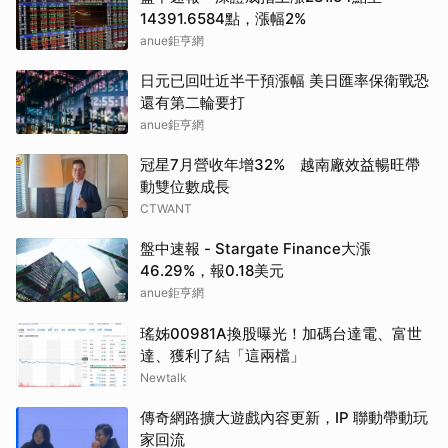
14391.6584點，漲幅2%
anue鉅亨網
日元已回吐近半干預漲幅 美日匯率保衛戰恐
還有第二輪要打
anue鉅亨網
冠星7月營收年增32% 越南廠效益暢旺帶
動雙位數成長
CTWANT
盤中速報 - Stargate Finance大漲
46.29%，報0.18美元
anue鉅亨網
瑤姊00981A換股曝光！加碼台達電、富世
達、獲利了結「這兩檔」
Newtalk
傳奇網路擴大遊戲內容更新，IP 聯動帶動玩
家回流