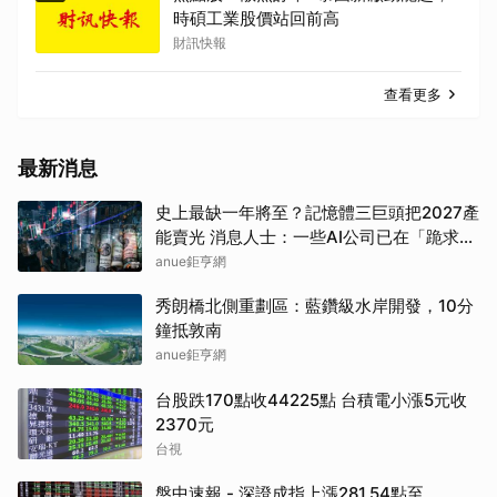
時碩工業股價站回前高
財訊快報
查看更多
最新消息
史上最缺一年將至？記憶體三巨頭把2027產
能賣光 消息人士：一些AI公司已在「跪求晶
片」
anue鉅亨網
秀朗橋北側重劃區：藍鑽級水岸開發，10分
鐘抵敦南
anue鉅亨網
台股跌170點收44225點 台積電小漲5元收
2370元
台視
盤中速報 - 深證成指上漲281.54點至