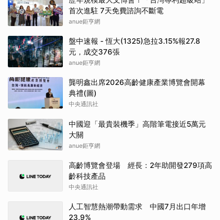
首次進駐 7天免費諮詢不斷電
anue鉅亨網
盤中速報 - 恆大(1325)急拉3.15%報27.8
元，成交376張
anue鉅亨網
龔明鑫出席2026高齡健康產業博覽會開幕
典禮(圖)
中央通訊社
中國迎「最貴裝機季」高階筆電接近5萬元
大關
anue鉅亨網
高齡博覽會登場 經長：2年助開發279項高
齡科技產品
中央通訊社
人工智慧熱潮帶動需求 中國7月出口年增
23.9%