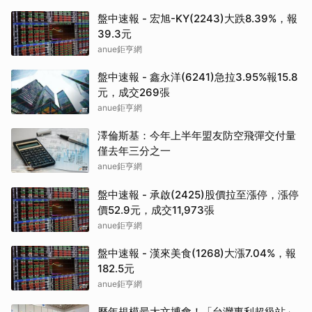
盤中速報 - 宏旭-KY(2243)大跌8.39%，報
39.3元
anue鉅亨網
盤中速報 - 鑫永洋(6241)急拉3.95%報15.8
元，成交269張
anue鉅亨網
澤倫斯基：今年上半年盟友防空飛彈交付量
僅去年三分之一
anue鉅亨網
盤中速報 - 承啟(2425)股價拉至漲停，漲停
價52.9元，成交11,973張
anue鉅亨網
盤中速報 - 漢來美食(1268)大漲7.04%，報
182.5元
anue鉅亨網
歷年規模最大文博會！「台灣專利超級站」