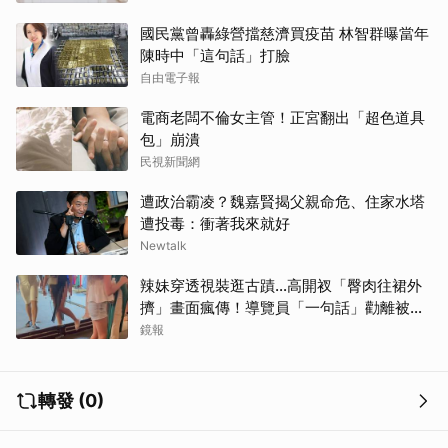
國民黨曾轟綠營擋慈濟買疫苗 林智群曝當年
陳時中「這句話」打臉
自由電子報
電商老闆不倫女主管！正宮翻出「超色道具
包」崩潰
民視新聞網
遭政治霸凌？魏嘉賢揭父親命危、住家水塔
遭投毒：衝著我來就好
Newtalk
辣妹穿透視裝逛古蹟…高開衩「臀肉往裙外
擠」畫面瘋傳！導覽員「一句話」勸離被狂
讚
鏡報
轉發 (0)