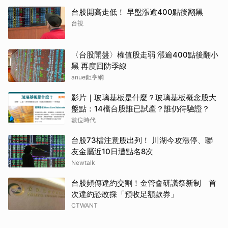
台股開高走低！ 早盤漲逾400點後翻黑
台視
〈台股開盤〉權值股走弱 漲逾400點後翻小
黑 再度回防季線
anue鉅亨網
影片｜玻璃基板是什麼？玻璃基板概念股大
盤點：14檔台股誰已試產？誰仍待驗證？
數位時代
台股73檔注意股出列！ 川湖今攻漲停、聯
友金屬近10日遭點名8次
Newtalk
台股頻傳違約交割！金管會研議祭新制 首
次違約恐改採「預收足額款券」
CTWANT