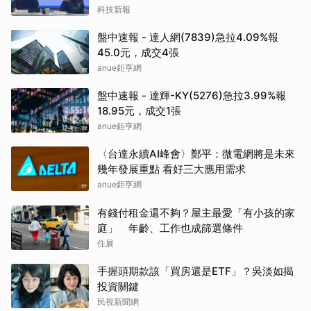
科技新報
盤中速報 - 達人網(7839)急拉4.09%報
45.0元，成交4張
anue鉅亨網
盤中速報 - 達輝-KY(5276)急拉3.99%報
18.95元，成交1張
anue鉅亨網
〈台達永續AI峰會〉鄭平：微電網將是未來
幾年發展重點 看好三大應用需求
anue鉅亨網
有錢付租金還不夠？屋主最愛「有小孩的家
庭」 年齡、工作也成篩選條件
住展
手握頭期款該「買房還是ETF」？吳淡如揭
投資關鍵
民視新聞網