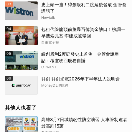
03
史上頭一遭！緯創股利二度延後發放 金管會
講話了
Newtalk
04
包租代管龍頭前董爆百億資金缺口！檢調一
早搜索兆基 李建成被帶回
自由電子報
05
緯創股利2度延發史上首例 金管會說重
話：考慮收回股務自辦
CTWANT
06
群創 群創光電2026年下半年法人說明會
MoneyDJ理財網
其他人也看了
高雄8月7日城鎮韌性防空演習 人車管制違者
最高罰15萬