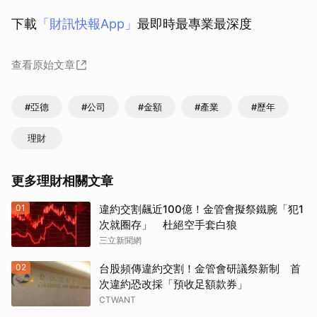
下載
「財訊快報App」
最即時最專業最深度
查看原始文章
#亞德
#公司
#金額
#產業
#歷年
理財
更多理財相關文章
01
違約交割飆近100億！金管會擬祭鐵腕「犯1
次就圈存」 杜絕空手套白狼
三立新聞網
02
台股頻傳違約交割！金管會研議祭新制 首
次違約恐改採「預收足額款券」
CTWANT