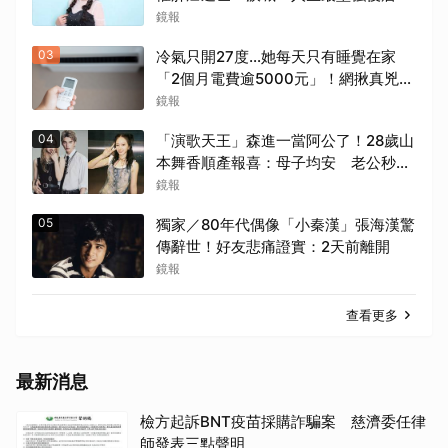
鏡報
03
冷氣只開27度…她每天只有睡覺在家
「2個月電費逾5000元」！網揪真兇恐
是「它」
鏡報
04
「演歌天王」森進一當阿公了！28歲山
本舞香順產報喜：母子均安 老公秒
「送愛心」閃炸
鏡報
05
獨家／80年代偶像「小秦漢」張海漢驚
傳辭世！好友悲痛證實：2天前離開
鏡報
查看更多
最新消息
檢方起訴BNT疫苗採購詐騙案 慈濟委任律
師發表三點聲明