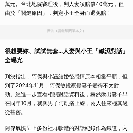
萬元。台北地院審理後，判人妻須賠償40萬元，但
由於「關鍵原因」，判定小王全身而退免賠！
廣告（請繼續閱讀本文）
很想要妳、試試無套…人妻與小王「鹹濕對話」
全曝光
判決指出，阿傑與小涵結婚後感情原本相當平順，但
到了2024年11月，阿傑敏銳察覺妻子變得不太對
勁。經進一步查看相關對話資料後，赫然揪出妻子早
在同年10月，就與男子阿凱搭上線，兩人往來極其過
從甚密。
阿傑氣憤呈上多份社群軟體的對話紀錄作為鐵證，內