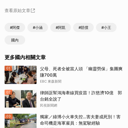
查看原始文章
#阿傑
#小涵
#阿凱
#賠償
#小王
國內
更多國內相關文章
01
父母、死者全被當人頭 「幽靈勞保」集團爽
賺700萬
EBC 東森新聞
02
律師誆幫鴻海牽線買疫苗！詐慈濟10億 郭
台銘全說了
民視新聞網
03
獨家／綠博小火車失控…害夫妻成死別！害
命司機是海軍雇員：無駕駛經驗