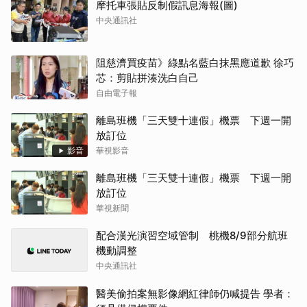
摩托車張貼反制假訊息海報(圖)
中央通訊社
阻慈濟買疫苗》綠點名藍白抹黑應道歉 徐巧
芯：剪貼拼湊洗白自己
自由電子報
離島班機「三天雙十連假」機票 下週一開
放訂位
影音
華視影音
離島班機「三天雙十連假」機票 下週一開
放訂位
華視新聞
配合漢光演習空域管制 桃機8/9部分航班
機動調整
中央通訊社
醫美偷拍案無影像網紅律師仍喊提告 學者：