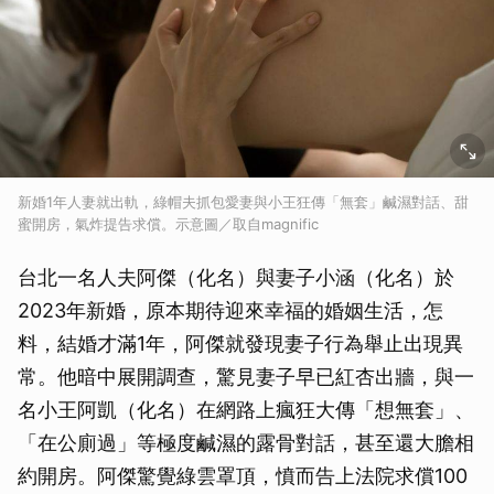
新婚1年人妻就出軌，綠帽夫抓包愛妻與小王狂傳「無套」鹹濕對話、甜
蜜開房，氣炸提告求償。示意圖／取自magnific
台北一名人夫阿傑（化名）與妻子小涵（化名）於
2023年新婚，原本期待迎來幸福的婚姻生活，怎
料，結婚才滿1年，阿傑就發現妻子行為舉止出現異
常。他暗中展開調查，驚見妻子早已紅杏出牆，與一
名小王阿凱（化名）在網路上瘋狂大傳「想無套」、
「在公廁過」等極度鹹濕的露骨對話，甚至還大膽相
約開房。阿傑驚覺綠雲罩頂，憤而告上法院求償100