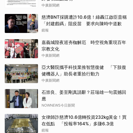
中廣新聞網
慈濟BNT採購遭詐10.6億！綠轟江啟臣昔稱
「封建戲碼」阻疫苗 要求向陳時中道歉
鏡報
嘉義城隍夜巡夯枷解厄 時空視角重現百年
宗教文化
中廣新聞網
亞大醫院攜手科技業推智慧復健 「下肢復
健機器人」助長者重拾行動力
中廣新聞網
石崇良、姜至剛真請辭？莊瑞雄一句震撼回
應
NOWNEWS今日新聞
女律師詐慈濟10.6億轉投資232kg黃金！買
在低點 「投報率164%」多賺6.3億
鏡報