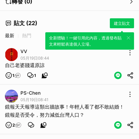
轉發 (0)
取消
貼文 (22)
建立貼文
最新
熱門
全新體驗！一鍵引用此內容，透過發布貼
文來輕鬆表達個人立場。
VV
05月19日08:44
自己老婆賤還原諒
1
1
PS-Chen
05月19日08:41
鏡報天天報導這類出牆故事！年輕人看了都不敢結婚！
鏡報是否受令，努力減低台灣人口？
2