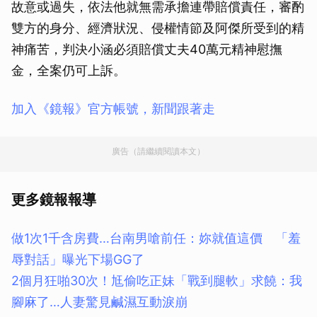
故意或過失，依法他就無需承擔連帶賠償責任，審酌
雙方的身分、經濟狀況、侵權情節及阿傑所受到的精
神痛苦，判決小涵必須賠償丈夫40萬元精神慰撫
金，全案仍可上訴。
加入《鏡報》官方帳號，新聞跟著走
廣告（請繼續閱讀本文）
更多鏡報報導
做1次1千含房費…台南男嗆前任：妳就值這價 「羞
辱對話」曝光下場GG了
2個月狂啪30次！尪偷吃正妹「戰到腿軟」求饒：我
腳麻了…人妻驚見鹹濕互動淚崩