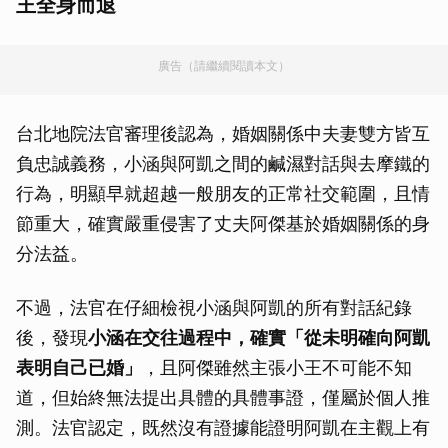
王全身而退
廣告（請繼續閱讀本文）
台北地院法官審理後認為，婚姻關係中夫妻雙方皆互
負忠誠義務，小涵與阿凱之間的鹹濕對話與去摩鐵的
行為，明顯早就超越一般朋友的正常社交範圍，且情
節重大，確實嚴重侵害了丈夫阿傑基於婚姻關係的身
分法益。
不過，法官在仔細檢視小涵與阿凱的所有對話紀錄
後，發現
小涵在交往過程中，確實「從未明確向阿凱
表明自己已婚」
，且阿傑雖然主張小王不可能不知
道，但始終無法提出具體的具體事證，僅屬於個人推
測。法官認定，既然沒有證據能證明阿凱在主觀上有