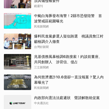
須具備侵權要件
鏡週刊
中颱白海豚發布海警！2縣市恐發陸警 首
波警戒區範圍曝光
民視新聞網
爆料民進黨參選人疑似賄選 桃議員詹江村
籲檢調介入徹查
台灣好新聞
兆基債務風暴檢調6路搜索！約談前董座、
共同創辦人 涉背信、侵占
三立新聞網
為何慈濟遭詐10.6億卻一直沒報案？驚人內
幕曝光了
民視新聞網
內政部向憲法法庭遞狀 聲請解散統促黨
中央通訊社