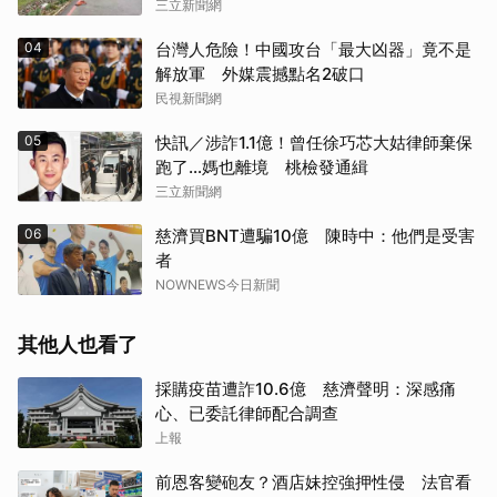
三立新聞網
04
台灣人危險！中國攻台「最大凶器」竟不是
解放軍 外媒震撼點名2破口
民視新聞網
05
快訊／涉詐1.1億！曾任徐巧芯大姑律師棄保
跑了…媽也離境 桃檢發通緝
三立新聞網
06
慈濟買BNT遭騙10億 陳時中：他們是受害
者
NOWNEWS今日新聞
其他人也看了
採購疫苗遭詐10.6億 慈濟聲明：深感痛
心、已委託律師配合調查
上報
前恩客變砲友？酒店妹控強押性侵 法官看