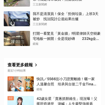
三立新聞網
我不是清潔員！保全「拒倒垃圾」上班3天
被炒 找法院討公道結果出爐
三立新聞網
打開一看驚見「黃金牆」!明星律師天空樹豪
宅地板一掀開：全是現鈔磚 232kg金山
震撼影像曝
鏡報
查看更多鏡報
最近1小時結果
01
快訊／5566彭小刀證實離婚！曬一家
人溫馨合照 坦承與台玻二千金Tina已
分開一段時間
鏡報
02
42歲女星「賣蔥抓餅維生」現況曝！父
罹肝癌過世 淚喊：人生最堅強後盾