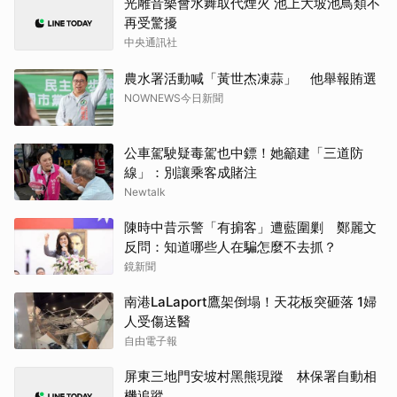
光雕音樂會水舞取代煙火 池上大坡池鳥類不
再受驚擾
中央通訊社
農水署活動喊「黃世杰凍蒜」 他舉報賄選
NOWNEWS今日新聞
公車駕駛疑毒駕也中鏢！她籲建「三道防
線」：別讓乘客成賭注
Newtalk
陳時中昔示警「有掮客」遭藍圍剿 鄭麗文
反問：知道哪些人在騙怎麼不去抓？
鏡新聞
南港LaLaport鷹架倒塌！天花板突砸落 1婦
人受傷送醫
自由電子報
屏東三地門安坡村黑熊現蹤 林保署自動相
機追蹤