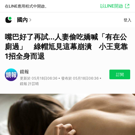
以LINE開啟
在LINE應用程式中開啟。
國內
登入
嘴巴好了再試...人妻偷吃嬌喊「有在公
廁過」 綠帽尪見這幕崩潰 小王竟靠
1招全身而退
鏡報
訂閱
更新於 05月18日06:36 • 發布於 05月18日06:36 •
鏡報 許苡晴