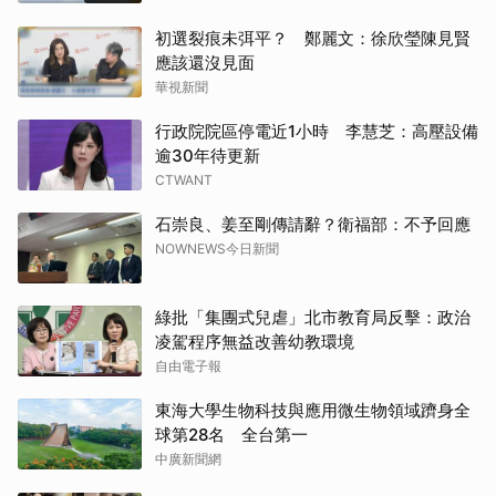
初選裂痕未弭平？ 鄭麗文：徐欣瑩陳見賢
應該還沒見面
華視新聞
行政院院區停電近1小時 李慧芝：高壓設備
逾30年待更新
CTWANT
石崇良、姜至剛傳請辭？衛福部：不予回應
NOWNEWS今日新聞
綠批「集團式兒虐」北市教育局反擊：政治
凌駕程序無益改善幼教環境
自由電子報
東海大學生物科技與應用微生物領域躋身全
球第28名 全台第一
中廣新聞網