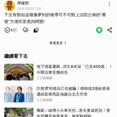
檸檬郡
05月19日07:26
下次有類似這種像夢到的報導可不可附上法院公佈的"番
號"方便民眾查詢閱覽!
1
查看更多
繼續看下去
地下墳墓遷葬…挖3.6米深「已見400座」！
今辦法會安撫祖先
三立新聞網
詐慈濟10億自己也被騙！律師借2億給香港
通緝富商馬廷海建台北天空塔
三立新聞網
獨家／綠博小火車失控…害夫妻成死別！害
命司機是海軍雇員：無駕駛經驗