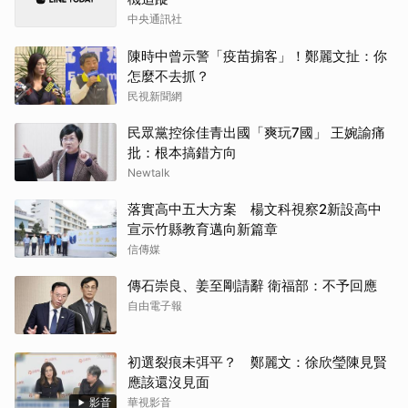
中央通訊社
陳時中曾示警「疫苗掮客」！鄭麗文扯：你
怎麼不去抓？
民視新聞網
民眾黨控徐佳青出國「爽玩7國」 王婉諭痛
批：根本搞錯方向
Newtalk
落實高中五大方案 楊文科視察2新設高中
宣示竹縣教育邁向新篇章
信傳媒
傳石崇良、姜至剛請辭 衛福部：不予回應
自由電子報
初選裂痕未弭平？ 鄭麗文：徐欣瑩陳見賢
應該還沒見面
影音
華視影音