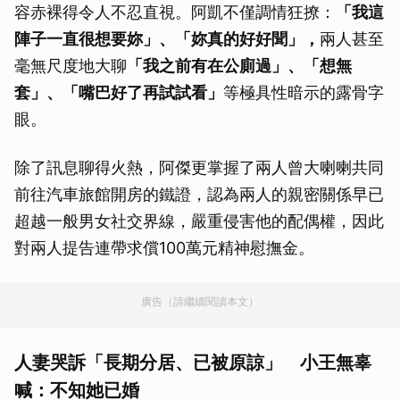
容赤裸得令人不忍直視。阿凱不僅調情狂撩：
「我這
陣子一直很想要妳」、「妳真的好好聞」，
兩人甚至
毫無尺度地大聊
「我之前有在公廁過」、「想無
套」、「嘴巴好了再試試看」
等極具性暗示的露骨字
眼。
除了訊息聊得火熱，阿傑更掌握了兩人曾大喇喇共同
前往汽車旅館開房的鐵證，認為兩人的親密關係早已
超越一般男女社交界線，嚴重侵害他的配偶權，因此
對兩人提告連帶求償100萬元精神慰撫金。
廣告（請繼續閱讀本文）
人妻哭訴「長期分居、已被原諒」 小王無辜
喊：不知她已婚