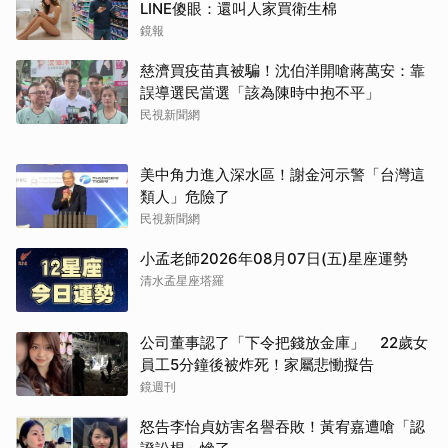
LINE傻眼：還叫人家買衛生棉
鏡報
慈濟買疫苗真被騙！沈伯洋開嗆蔣萬安：靠
誤導選民當選「該為陳時中抱不平」
民視新聞網
美中角力進入深水區！謝金河示警「台灣這
類人」危險了
民視新聞網
小孟老師2026年08月07日(五)星座運勢
清水孟星座塔羅
公司董事認了「下令把錢放金庫」 22歲女
員工5分鐘後被炸死！家屬悲慟擬告
鏡週刊
怒告李怡貞妨害名譽吞敗！黃宥嘉遭嗆「認