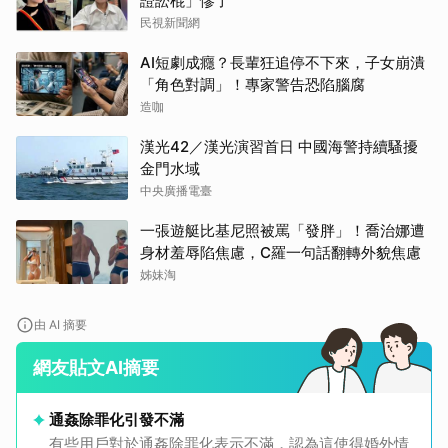
證訟棍」慘了
民視新聞網
AI短劇成癮？長輩狂追停不下來，子女崩潰
「角色對調」！專家警告恐陷腦腐
造咖
漢光42／漢光演習首日 中國海警持續騷擾
金門水域
中央廣播電臺
一張遊艇比基尼照被罵「發胖」！喬治娜遭
身材羞辱陷焦慮，C羅一句話翻轉外貌焦慮
姊妹淘
由 AI 摘要
網友貼文AI摘要
通姦除罪化引發不滿
有些用戶對於通姦除罪化表示不滿，認為這使得婚外情