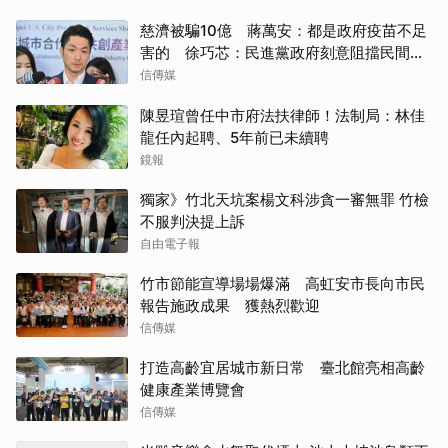
慈濟被騙10億 蔣萬安：都是政府疫苗不足
害的 徐巧芯：民進黨政府刻意阻擋民間採
購
信傳媒
陳昱瑄曾任中市府法扶律師！法制局：林佳
龍任內起聘、5年前已未續聘
鏡報
獨家》竹北天坑案楊文科涉貪一審無罪 竹檢
不服判決提上訴
自由電子報
竹市節能宣導場場爆滿 高虹安市長向市民
報告施政成果 獲熱烈歡迎
信傳媒
打造高齡宜居城市新日常 臺北館亮相高齡
健康產業博覽會
信傳媒