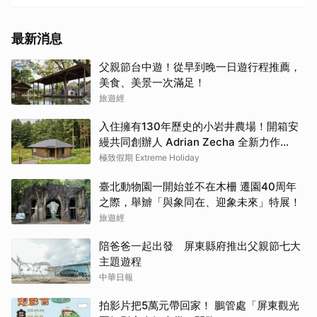
最新消息
父親節台中遊！從早到晚一日遊行程推薦，
美食、美景一次滿足！
旅遊經
入住擁有130年歷史的小岩井農場！開箱安
縵共同創辦人 Adrian Zecha 全新力作
「AZUMA FARM KOIWAI」體驗最高級的
極致假期 Extreme Holiday
奢華
臺北動物園一開始並不在木柵 遷園40周年
之際，舉辧「與象同在、迎象未來」特展！
旅遊經
陪爸爸一起出發 屏東縣府推出父親節七大
主題遊程
中華日報
拍影片把5萬元帶回家！ 鵬管處「屏東觀光