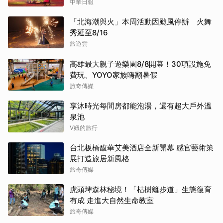
中華日報
「北海潮與火」本周活動因颱風停辦 火舞
秀延至8/16
旅遊雲
高雄最大親子遊樂園8/8開幕！30項設施免
費玩、YOYO家族嗨翻暑假
旅奇傳媒
享沐時光每間房都能泡湯，還有超大戶外溫
泉池
V妞的旅行
台北板橋馥華艾美酒店全新開幕 感官藝術策
展打造旅居新風格
旅奇傳媒
虎頭埤森林秘境！「枯樹籬步道」生態復育
有成 走進大自然生命教室
旅奇傳媒