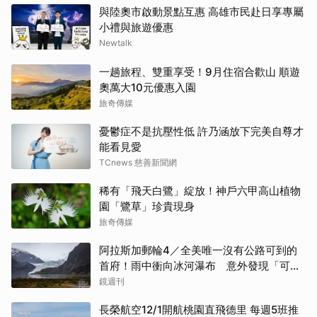
與陸奧市啟動景點互惠 高雄市民赴日享專屬
小禮與旅遊優惠
Newtalk
一趟旅程、雙重享受！9月住宿合歡山 順遊
奧萬大10元優惠入園
旅奇傳媒
憂鬱症不是抗壓性低 許乃涵放下完美自尊才
能看見愛
TCnews 慈善新聞網
稀有「飛天白鷺」綻放！神戶六甲高山植物
園「鷺草」珍貴現身
旅奇傳媒
阿拉斯加郵輪4／全美唯一沒有公路可到的
首府！雨中衝向冰河瀑布 意外發現「可講
價」的質感紀念品
鏡週刊
長榮航空12/1開航桃園直飛德里 每週5班推