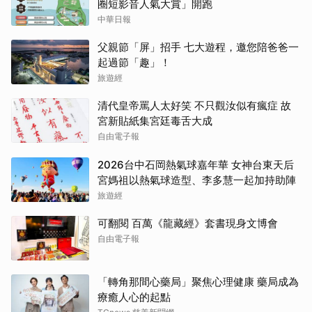
圈短影音人氣大賞」開跑
中華日報
父親節「屏」招手 七大遊程，邀您陪爸爸一
起過節「趣」！
旅遊經
清代皇帝罵人太好笑 不只觀汝似有瘋症 故
宮新貼紙集宮廷毒舌大成
自由電子報
2026台中石岡熱氣球嘉年華 女神台東天后
宮媽祖以熱氣球造型、李多慧一起加持助陣
旅遊經
可翻閱 百萬《龍藏經》套書現身文博會
自由電子報
「轉角那間心藥局」聚焦心理健康 藥局成為
療癒人心的起點