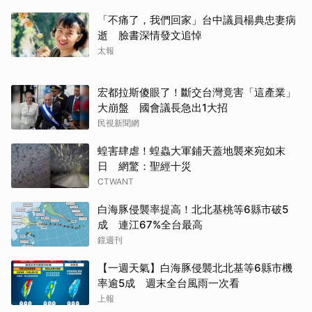
「不痛了，我們回家」台中議員楊典忠妻病
逝 臉書深情發文追悼
太報
宏都拉斯傻眼了！斷交台灣竟害「這產業」
大崩盤 國會議長急出1大招
民視新聞網
蝗害肆虐！蝗蟲大軍鋪天蓋地襲來宛如末
日 網驚：聖經十災
CTWANT
白海豚侵襲率提高！北北基桃等6縣市破5
取消
成 連江67%全台最高
鏡週刊
【一週天氣】白海豚侵襲北北基等6縣市機
率逾5成 週末全台風雨一次看
上報