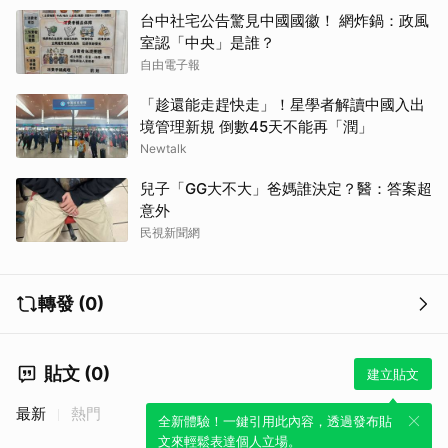
台中社宅公告驚見中國國徽！ 網炸鍋：政風
室認「中央」是誰？
自由電子報
「趁還能走趕快走」！星學者解讀中國入出
境管理新規 倒數45天不能再「潤」
Newtalk
兒子「GG大不大」爸媽誰決定？醫：答案超
意外
民視新聞網
轉發 (0)
貼文 (0)
建立貼文
最新
熱門
全新體驗！一鍵引用此內容，透過發布貼
文來輕鬆表達個人立場。