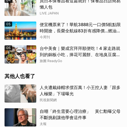
04
買日本保養品看這篇就對！保養品日語簡易
懶人包
LIVE JAPAN
05
便宜機票來了！華航3888元一口價5航點限
時開搶，長榮全航線83折有感降價…燃油稅
8/9調漲早買早省
今周刊
06
台中美食｜樂成宮拜拜順便吃！4 家走路就
到的銅板小吃，捧花可麗餅、在地臭豆腐、
烤甜甜圈一次收
旅圖 ReadyGo
其他人也看了
人夫遭戴綠帽求償百萬！小王控人妻「跟多
人極樂」下場曝光
民視新聞網
自嘲「終生需要心理治療」 黃仁勳曝父母
不斷挑剔讓他學會這件事
太報