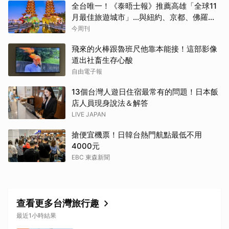
全台唯一！《泰晤士報》推薦高雄「全球11
月最佳旅遊城市」…與紐約、京都、佛羅倫
斯共同入榜，理由曝光
今周刊
飛來的火棒跟魯班尺他靠本能接！這部影像
道出社畜生存心酸
自由電子報
13個台灣人遊日住宿最常有的問題！日本飯
店人員現身說法＆解答
LIVE JAPAN
搶便宜機票！日韓台熱門航點最低不用
4000元
EBC 東森新聞
查看更多台灣旅行趣
最近1小時結果