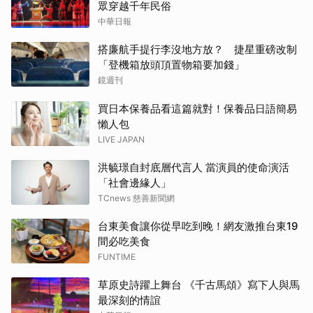
眾穿越千年民俗
中華日報
搭廉航手提行李沒地方放？ 捷星重磅改制
「登機箱放頭頂置物箱要加錢」
鏡週刊
買日本保養品看這篇就對！保養品日語簡易
懶人包
LIVE JAPAN
洪毓璟自封底層代言人 當演員的使命演活
「社會邊緣人」
TCnews 慈善新聞網
台東美食讓你從早吃到晚！網友激推台東19
間必吃美食
FUNTIME
草原史詩躍上舞台 《千古馬頌》寫下人與馬
最深刻的情誼