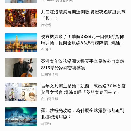
TCnews 慈善新聞網
九份紅燈籠祭展期進倒數 賞燈夜遊解謎集章
「趣」！
旅遊經
便宜機票來了！華航3888元一口價5航點限
時開搶，長榮全航線83折有感降價…燃油稅
8/9調漲早買早省
今周刊
亞洲青年管弦樂團大提琴手李易修來自嘉義
8/16帶給家鄉交響盛宴
自由電子報
當年文具霸主是她！凱西．陳出道30年首度
參展文博會 粉絲直呼「我的青春回來了」
自由電子報
羅弗敦極光攻略：為什麼全球攝影師都追到
北挪威海岸線？
致旅程