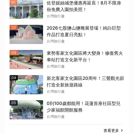
01
佐登妮絲城堡優惠再延長！8月不限身
份免費入園拍美照！
台灣旅行趣
02
2026七股鹽山鹽雕展登場！純白巨型
作品打造夏日亮點！
台灣旅行趣
03
東勢客家文化園區將大變身！修復舊火
車站打造文化新平台！
台灣旅行趣
04
新北客家文化園區20周年！三鶯觀光節
打造全新旅遊路線
台灣旅行趣
05
0到100歲都能用！花蓮首座社區型兒
少家福館開館服務
台灣旅行趣
查看更多