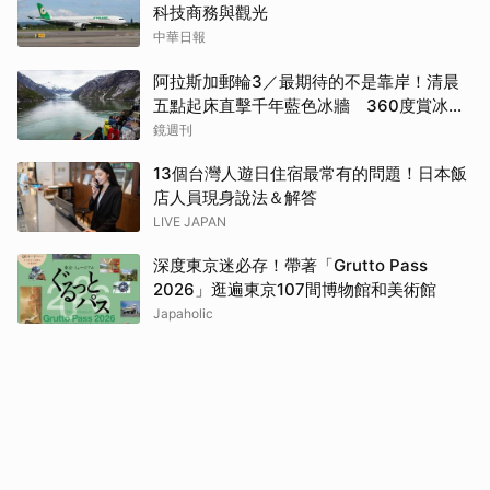
科技商務與觀光
中華日報
阿拉斯加郵輪3／最期待的不是靠岸！清晨
五點起床直擊千年藍色冰牆 360度賞冰川
太療癒
鏡週刊
13個台灣人遊日住宿最常有的問題！日本飯
店人員現身說法＆解答
LIVE JAPAN
深度東京迷必存！帶著「Grutto Pass
2026」逛遍東京107間博物館和美術館
Japaholic