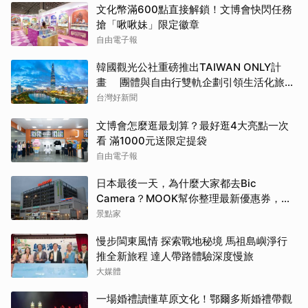
文化幣滿600點直接解鎖！文博會快閃任務
搶「啾啾妹」限定徽章
自由電子報
韓國觀光公社重磅推出TAIWAN ONLY計
畫 團體與自由行雙軌企劃引領生活化旅遊
新風潮
台灣好新聞
文博會怎麼逛最划算？最好逛4大亮點一次
看 滿1000元送限定提袋
自由電子報
日本最後一天，為什麼大家都去Bic
Camera？MOOK幫你整理最新優惠券，行
前趕快存手機，結帳直接用，最高省10%
景點家
慢步閩東風情 探索戰地秘境 馬祖島嶼淨行
推全新旅程 達人帶路體驗深度慢旅
大媒體
一場婚禮讀懂草原文化！鄂爾多斯婚禮帶觀