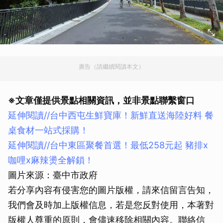
廣告（請繼續閱讀本文）
※文章僅提供景點相關資訊，並非景點聯繫窗口
延伸閱讀//台中西屯生鮮寶庫！新鮮直送海陸好料 餐
桌食材一站式採購！
延伸閱讀//
台中東區聚餐首選！最低258元起 豬排x
咖哩x麻辣燙全解鎖！
圖片來源：臺中市政府
若分享內容有侵害您的圖片版權，請來信留言告知，
我們會及時加上版權信息，若是您反對使用，本著對
版權人尊重的原則，會儘速移除相關內容。聯絡信