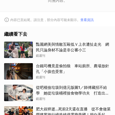
尚無內容。
內容已至結尾。請注意，部分內容可能未顯示。
查看資訊
繼續看下去
豔麗網美與情敵互毆低Ｖ上衣遭扯走光 網
民只論身材不論是非公審小三
鏡週刊
台鐵司機竟是偷拍狼 車站廁所、農場放針
取消
孔「小孩也受害」
鏡週刊
從吧檯撿垃圾到億元版圖1／師傅藏招不給
學 她從垃圾桶裡撿食物學功夫 打造出最
難訂的餐廳
鏡週刊
肥大叔猝逝...死前2天還在直播 從不會做菜
營建業跨行締造破億電商帝國！揭白手起家