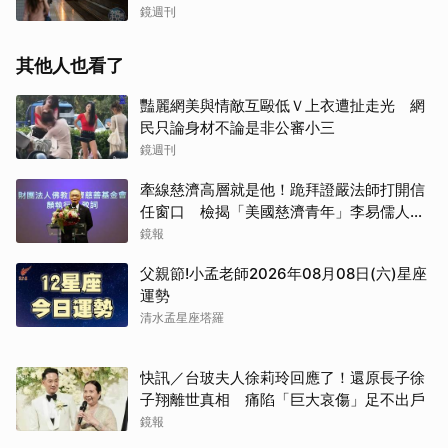
鏡週刊
其他人也看了
豔麗網美與情敵互毆低Ｖ上衣遭扯走光 網
民只論身材不論是非公審小三
鏡週刊
牽線慈濟高層就是他！跪拜證嚴法師打開信
任窗口 檢揭「美國慈濟青年」李易儒人脈
網絡
鏡報
父親節!小孟老師2026年08月08日(六)星座
運勢
清水孟星座塔羅
快訊／台玻夫人徐莉玲回應了！還原長子徐
子翔離世真相 痛陷「巨大哀傷」足不出戶
鏡報