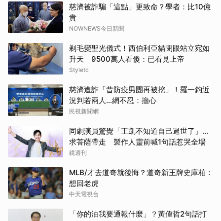
慈濟被詐騙「這點」更致命？學者：比10億
貴
NOWNEWS今日新聞
剃毛變聖光儀式！西伯利亞貓閉眼站立宛如
升天 9500萬人看傻：已看見上帝
Styletc
慈濟遭詐「昔防疫男團再被挖」！羅一鈞近
況判若兩人…網不忍：擔心
民視新聞網
同劇演員驚覺「王凱不知道自己過世了」...
求菩薩帶走 製作人靈前喊1句話惹哭全場
鏡週刊
MLB/才去道奇就後悔？道奇新王牌史庫柏：
想回老虎
中天電視台
「你的油我要通報什麼」？黃偉哲2句話打