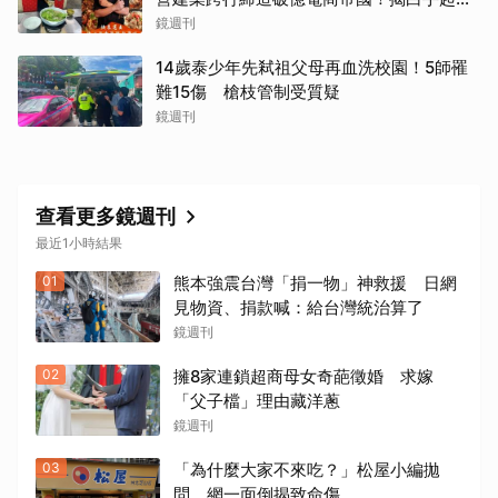
創業祕辛
鏡週刊
14歲泰少年先弒祖父母再血洗校園！5師罹
難15傷 槍枝管制受質疑
鏡週刊
查看更多鏡週刊
最近1小時結果
01
熊本強震台灣「捐一物」神救援 日網
見物資、捐款喊：給台灣統治算了
鏡週刊
02
擁8家連鎖超商母女奇葩徵婚 求嫁
「父子檔」理由藏洋蔥
鏡週刊
03
「為什麼大家不來吃？」松屋小編拋
問 網一面倒揭致命傷