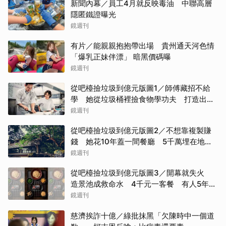
新聞內幕／員工4月就反映毒油 中聯高層
隱匿鐵證曝光
鏡週刊
有片／能親親抱抱帶出場 貴州通天河色情
「爆乳正妹伴漂」 暗黑價碼曝
鏡週刊
從吧檯撿垃圾到億元版圖1／師傅藏招不給
學 她從垃圾桶裡撿食物學功夫 打造出最
難訂的餐廳
鏡週刊
從吧檯撿垃圾到億元版圖2／不想靠複製賺
錢 她花10年蓋一間餐廳 5千萬埋在地下
瀕臨破產
鏡週刊
從吧檯撿垃圾到億元版圖3／開幕就失火
造景池成救命水 4千元一客餐 有人5年吃
了50次
鏡週刊
慈濟挨詐十億／綠批抹黑「欠陳時中一個道