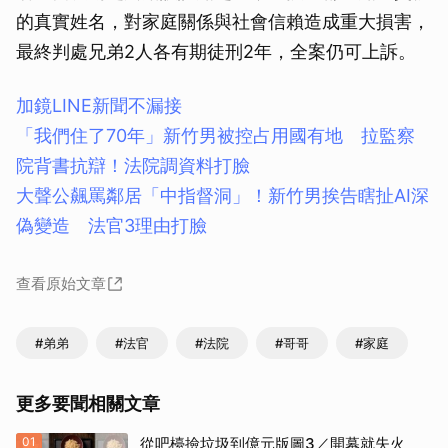
的真實姓名，對家庭關係與社會信賴造成重大損害，
最終判處兄弟2人各有期徒刑2年，全案仍可上訴。
加鏡LINE新聞不漏接
「我們住了70年」新竹男被控占用國有地 拉監察
院背書抗辯！法院調資料打臉
大聲公飆罵鄰居「中指督洞」！新竹男挨告瞎扯AI深
偽變造 法官3理由打臉
查看原始文章
#弟弟
#法官
#法院
#哥哥
#家庭
更多要聞相關文章
01
從吧檯撿垃圾到億元版圖3／開幕就失火