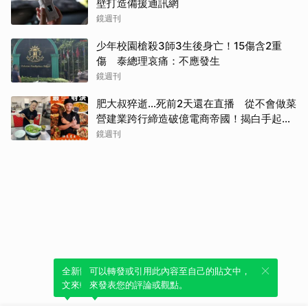
壁打造備援通訊網
鏡週刊
少年校園槍殺3師3生後身亡！15傷含2重
傷 泰總理哀痛：不應發生
鏡週刊
肥大叔猝逝...死前2天還在直播 從不會做菜
營建業跨行締造破億電商帝國！揭白手起家
創業祕辛
鏡週刊
全新體驗！一鍵引用此內容，透過發布貼
可以轉發或引用此內容至自己的貼文中，
文來輕鬆表達個人立場。
來發表您的評論或觀點。