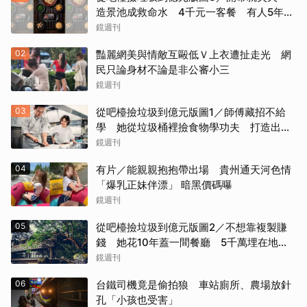
造景池成救命水 4千元一客餐 有人5年吃
了50次
鏡週刊
02
豔麗網美與情敵互毆低Ｖ上衣遭扯走光 網
民只論身材不論是非公審小三
鏡週刊
03
從吧檯撿垃圾到億元版圖1／師傅藏招不給
學 她從垃圾桶裡撿食物學功夫 打造出最
難訂的餐廳
鏡週刊
04
有片／能親親抱抱帶出場 貴州通天河色情
「爆乳正妹伴漂」 暗黑價碼曝
鏡週刊
05
從吧檯撿垃圾到億元版圖2／不想靠複製賺
錢 她花10年蓋一間餐廳 5千萬埋在地下
瀕臨破產
鏡週刊
06
台鐵司機竟是偷拍狼 車站廁所、農場放針
孔「小孩也受害」