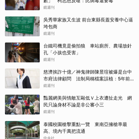
歉」 柯志恩反嗆：比病毒還要毒
鏡週刊
吳秀華家族又生波 前台東縣長蓋安養中心逼
垮包商
鏡週刊
台鐵司機竟是偷拍狼 車站廁所、農場放針
孔「小孩也受害」
鏡週刊
慈濟挨詐十億／神鬼律師陳昱瑄被爆是台中
市府法律顧問 法制局稱檔案誤植：5年前
未再聘
鏡週刊
豔麗網美與情敵互毆低Ｖ上衣遭扯走光 網
民只論身材不論是非公審小三
鏡週刊
泰國校園槍擊重點一覽 東南亞擁槍率最
高、境內千萬把流通
中央社