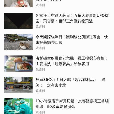
鏡週刊
阿富汗上空遮天蔽日！五角大廈最新UFO檔
案 飛官驚：巨型三角飛行物飛過
鏡週刊
今天國際貓咪日！猴硐貓公所辦送養會 快
來把萌貓帶回家
鏡週刊
洛杉磯空廚爆食安危機 員工揭噁心真相：
主管逼洗「蛆蟲餐具」給旅客用
鏡週刊
狂買35公斤！日人曬「超台戰利品」 網
笑：一定有去小北
鏡週刊
10小時腦瘤手術竟切錯！京都醫誤摘正常腦
組織 50多歲婦腦損傷
鏡週刊