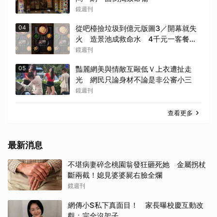
鏡週刊
04
從吧檯撿垃圾到億元版圖3／開幕就失
火 造景池成救命水 4千元一客餐
有人5年吃了50次
鏡週刊
05
豔麗網美與情敵互毆低Ｖ上衣遭扯走
光 網民只論身材不論是非公審小三
鏡週刊
查看更多
最新消息
不堪病妻碎念桃園翁發狂砸死她 金屬拐杖
斷兩截！媳見婆婆屍右臉全爛
鏡週刊
網傳小S私下真面目！ 家長曝校慶互動改
觀：完全沒架子