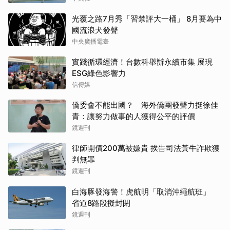
光覆之路7月秀「習禁評大一桶」 8月要為中
國流浪犬發聲
中央廣播電臺
實踐循環經濟！台數科舉辦永續市集 展現
ESG綠色影響力
信傳媒
僑委會不能出國？ 海外僑團發聲力挺徐佳
青：讓努力做事的人獲得公平的評價
鏡週刊
律師開價200萬被嫌貴 挨告司法黃牛詐欺獲
判無罪
鏡週刊
白海豚發海警！虎航明「取消沖繩航班」
省道8路段擬封閉
鏡週刊