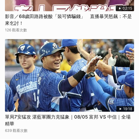
02:15
影音／68歲田路路被酸「裝可憐騙錢」 直播暴哭怒飆：不是
來乞討！
126 觀看次數
19:18
單局7安猛攻 湛藍軍團力克猛象｜08/05 富邦 VS 中信｜全場
精華
639 觀看次數