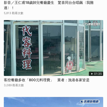
影音／王仁甫18歲帥兒餐廳慶生 驚喜同台合唱飆〈我難
過〉！
5,813 觀看次數
01:35
客控餐廳多收「800元料理費」 業者：漁港各家皆是
3,089 觀看次數