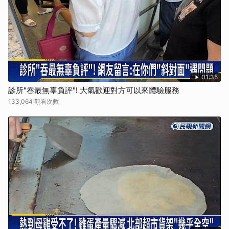
取消
01:35
診所"吞最無辜負評"! 大氣歡迎對方可以來體驗服務
133,064 觀看次數