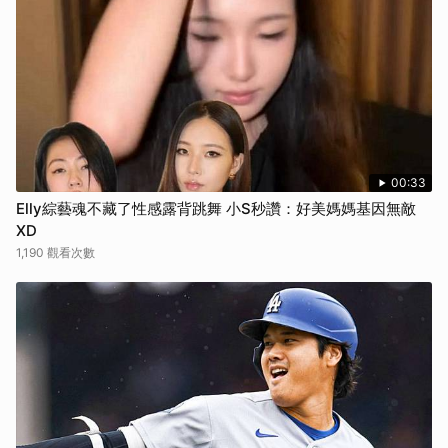
00:33
Elly綜藝魂不藏了性感露背跳舞 小S秒讚：好美媽媽基因無敵
XD
1,190 觀看次數