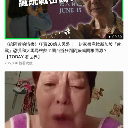
09:39
《給阿嬤的情書》狂賣20億人民幣！一封家書竟掀新加坡「統
戰」恐慌和大馬尋根熱？國台辦狂蹭阿嬤喊同根同源？
【TODAY 看世界】
235,836 觀看次數