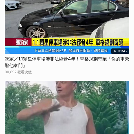
01:42
獨家／1.1顆星停車場涉非法經營4年！車格規劃奇葩「你的車緊
貼他家門」
90,892 觀看次數