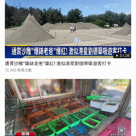
01:26
通霄沙雕"爆錶老爸"爆紅! 激似港星劉德華吸遊客打卡
12,362 觀看次數