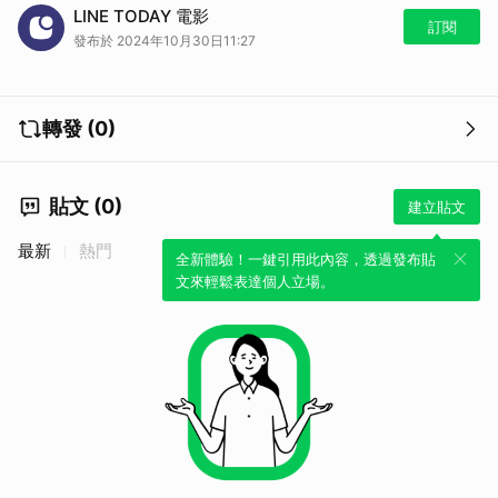
2024東京影展LINE TODAY特別系列報導>>
梁朝偉挑大樑任東京影展
LINE TODAY 電影
評審主席 獨家透露喜歡博物館！
訂閱
發布於 2024年10月30日11:27
2024東京影展LINE TODAY特別系列報導>>
東京影展紅毯獨家直擊！
米倉涼子、森田剛、菅田將暉等眾星暢聊台灣印象
2024東京影展LINE TODAY特別系列報導>>
評審怎麼看電影？梁朝
偉、杜琪峯東京受訪揭密「評審角度」
轉發 (0)
2024東京影展LINE TODAY特別系列報導>>
東京直擊米倉涼子 映後當
眾淚崩憶西田敏行：相信你也在吧
貼文 (0)
建立貼文
最新
熱門
全新體驗！一鍵引用此內容，透過發布貼
文來輕鬆表達個人立場。