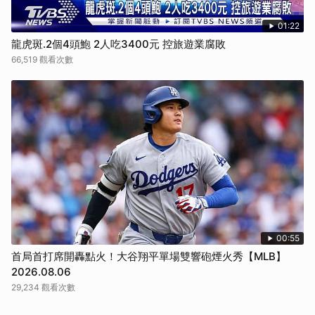
01:22
龍虎斑.2個4頭鮑 2人吃3400元 控旅遊業腐敗
66,519 觀看次數
00:55
首局首打席開轟點火！大谷翔平單場雙響砲煙火秀【MLB】
2026.08.06
29,234 觀看次數