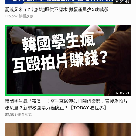
01:46
蛋荒又來了? 北部地區供不應求 雞蛋產量少3成喊漲
116,587 觀看次數
09:21
韓國學生瘋「夜叉」！空手互毆宛如鬥陣俱樂部，背後為拍片
賺流量？新型校園暴力難防止？【TODAY 看世界】
89,989 觀看次數