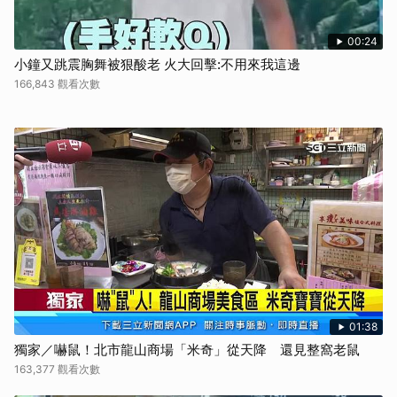
00:24
小鐘又跳震胸舞被狠酸老 火大回擊:不用來我這邊
166,843 觀看次數
01:38
獨家／嚇鼠！北市龍山商場「米奇」從天降 還見整窩老鼠
163,377 觀看次數