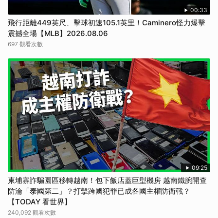
00:33
飛行距離449英尺、擊球初速105.1英里！Caminero怪力爆擊
震撼全場【MLB】2026.08.06
697 觀看次數
09:25
柬埔寨詐騙園區移轉越南！包下飯店蓋巨型機房 越南鐵腕開查
防淪「泰國第二」？打擊跨國犯罪已成各國主權防衛戰？
【TODAY 看世界】
240,092 觀看次數