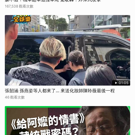
167,538 觀看次數
01:05
張韶涵 孫燕姿等人都來了... 來送化妝師陳聆薇最後一程
46 觀看次數