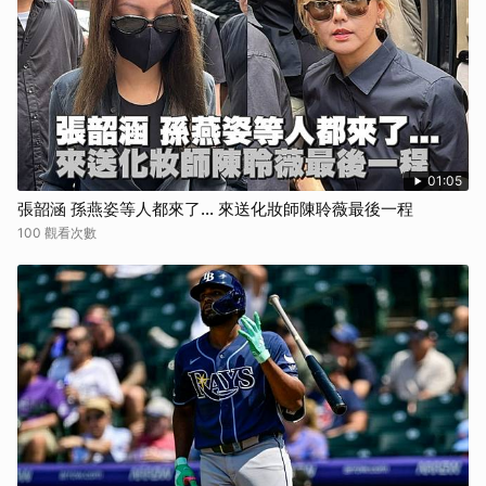
01:05
張韶涵 孫燕姿等人都來了... 來送化妝師陳聆薇最後一程
100 觀看次數