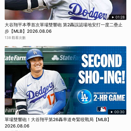
01:28
大谷翔平本季首次單場雙響砲 第2轟誤認場地安打一度二壘止
步【MLB】2026.08.06
138 觀看次數
00:30
單場雙響砲！大谷翔平第26轟率道奇緊咬戰局【MLB】
2026.08.06