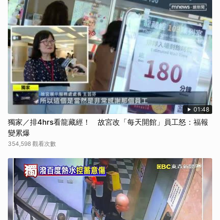
01:48
獨家／排4hrs看龍藏經！ 故宮改「每天開館」員工怒：福報
變累爆
354,598 觀看次數