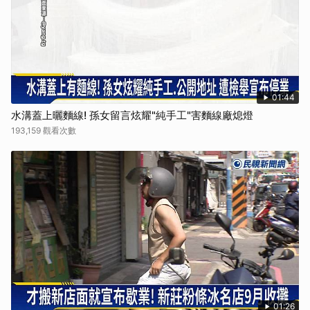
01:44
水溝蓋上曬麵線! 孫女留言炫耀"純手工"害麵線廠熄燈
193,159 觀看次數
01:26