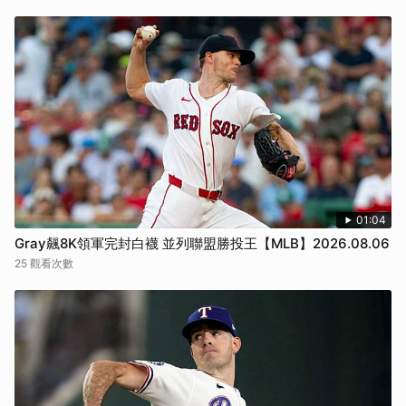
01:04
Gray飆8K領軍完封白襪 並列聯盟勝投王【MLB】2026.08.06
25 觀看次數