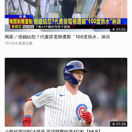
01:52
獨家／借錢結怨？代書搭電梯遭鄰「100度熱水」淋頭
167,924 觀看次數
01:28
小熊核彈頭PCA爆發 單場雙響砲灌4打點【MLB】