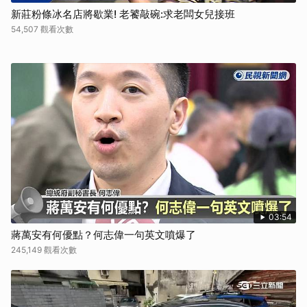
新莊粉條冰名店將歇業! 老饕敲碗:求老闆女兒接班
54,507 觀看次數
03:54
蔣萬安有何優點？何志偉一句英文噴爆了
245,149 觀看次數