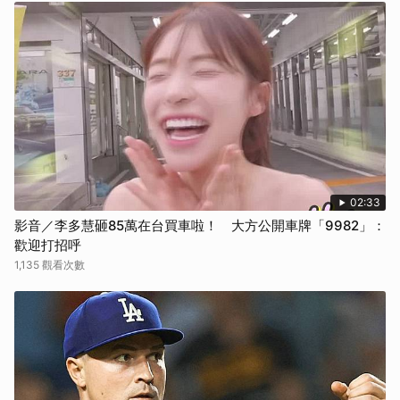
02:33
影音／李多慧砸85萬在台買車啦！ 大方公開車牌「9982」：
歡迎打招呼
1,135 觀看次數