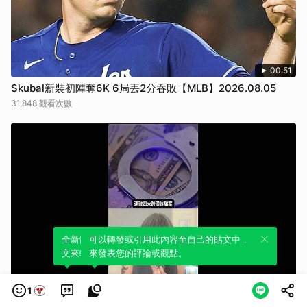
00:51
Skubal新裝初陣奪6K 6局丟2分吞敗【MLB】2026.08.05
31,848 觀看次數
全新體驗！一鍵引用此內容，透過發布貼
可以轉發或引用此內容至自己的貼文中，
文來輕鬆表達個人立場。
來發表您的評論或觀點。
01:07
1
柬埔寨詐騙園區移轉越南！包下飯店蓋巨型機房 越南鐵腕開查