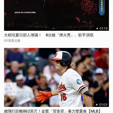
01:13
大稻埕夏日節人潮滿！ 8分鐘「煙火秀」、歌手演唱
69 觀看次數
01:03
總飛行距離862英尺！金鶯「背靠背」暴力雙重奏【MLB】