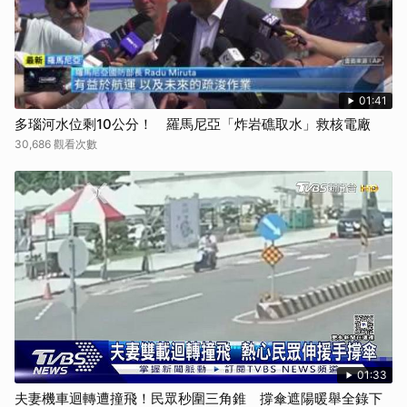
01:41
多瑙河水位剩10公分！ 羅馬尼亞「炸岩礁取水」救核電廠
30,686 觀看次數
01:33
夫妻機車迴轉遭撞飛！民眾秒圍三角錐 撐傘遮陽暖舉全錄下