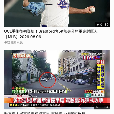
01:39
UCL手術後初登板！Bradford奪5K無失分領軍完封巨人
【MLB】2026.08.06
402 觀看次數
00:34
躲不過！機車超車追撞車尾 駕駛轟：炸彈式攻擊