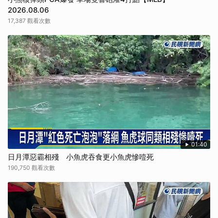
2026.08.06
17,387 觀看次數
01:40
日月潭惡霸相殘 小魚虎吞食更小魚虎慘噎死
190,750 觀看次數