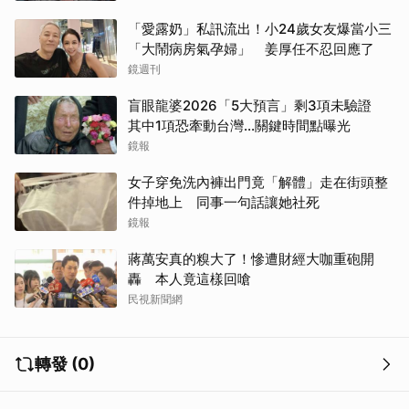
「愛露奶」私訊流出！小24歲女友爆當小三
「大鬧病房氣孕婦」 姜厚任不忍回應了
鏡週刊
盲眼龍婆2026「5大預言」剩3項未驗證
其中1項恐牽動台灣...關鍵時間點曝光
鏡報
女子穿免洗內褲出門竟「解體」走在街頭整
件掉地上 同事一句話讓她社死
鏡報
蔣萬安真的糗大了！慘遭財經大咖重砲開
轟 本人竟這樣回嗆
民視新聞網
轉發 (0)