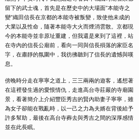
留下的武士魂，首先是在歷史中的大場面”本能寺之
變”織田信長在京都的本能寺被叛變，致使他未成的
大業以及性命，隨著本能寺大火而煙消雲散。京都現
今的本能寺並非原址重建，但我還是來到了這裡，站
在寺內的信長公廟前，看向一同與信長殞落的家臣名
字，在肅靜的氛圍中，我彷彿聽到了信長的遺憾與嘆
息。
傍晚時分走在寧寧之道上，三三兩兩的遊客，遙想著
在這裡發生過的愛恨情仇，走進高台寺莊嚴的寺廟園
景，看著簡介上介紹豐臣秀吉的賢內助妻子寧寧，雖
為女子卻能在戰亂時，以一己之力為夫婿在背後給予
許多幫助，最後在高台寺葬去與秀吉之間的深厚感情
並在此長眠。