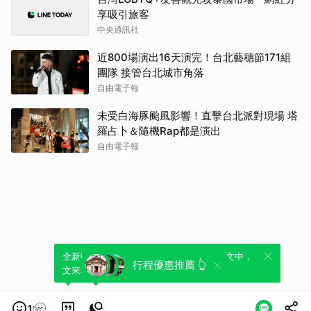
享吸引旅客
中央通訊社
近800場演出16天演完！台北藝穗節171組
團隊 接管台北城市角落
自由電子報
未受白海豚颱風影響！直擊台北派對現場 塔
羅占卜＆隨機Rap都是演出
自由電子報
全新體驗！一鍵引用此內容，透過發布貼
可以轉發或引用此內容至自己的貼文中，
行程優惠推薦 👆
文來輕鬆表達個人立場。
來發表您的評論或觀點。
1