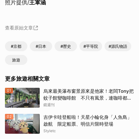
照片提供/
王軍涵
查看原始文章
#京都
#日本
#歷史
#平等院
#源氏物語
旅遊
更多旅遊相關文章
01
烏來最美瀑布窗景原來是他家！老闆Tony把
蚊子館變咖啡館 不只有風景，連咖啡都好
喝到讓人想再來
鏡週刊
02
吉伊卡哇登船啦！天星小輪化身「人魚島」
啟航 限定船票、明信片限時登場
Styletc