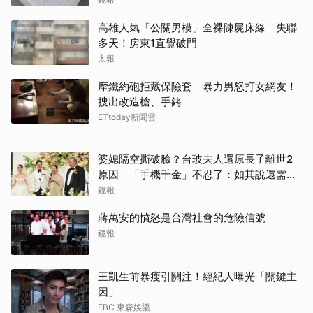
高雄人氣「公關男模」全裸陳屍床緣 失聯
多天！房東1直覺破門
太報
摩鐵約砲拒戴保險套 暴力男怒打女網友！
搜出改造槍、手銬
ETtoday新聞雲
婆媳隔空撕破臉？台玻夫人還原長子離世2
原因 「手機千金」不忍了：如其說還需要
離開嗎？
鏡報
蔣萬安的憤怒是台灣社會的危險信號
鏡報
王凱生前暴瘦引關注！經紀人曝光「關鍵主
因」
EBC 東森娛樂