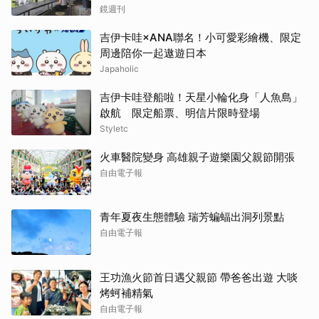
喝到讓人想再來
鏡週刊
吉伊卡哇×ANA聯名！小可愛彩繪機、限定
周邊陪你一起遨遊日本
Japaholic
吉伊卡哇登船啦！天星小輪化身「人魚島」
啟航 限定船票、明信片限時登場
Styletc
火車醫院變身 高雄親子遊樂園父親節開張
自由電子報
青年夏夜生態體驗 瑞芳蝙蝠出洞列景點
自由電子報
王功漁火節首日遇父親節 帶爸爸出遊 大啖
烤蚵補精氣
自由電子報