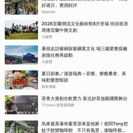
好過日」實測好評
Newtalk
2026宜蘭潮流文化藝術祭8月登場 街頭造浪
席捲宜蘭中興文創
大媒體
暑假走訪猴硐探索礦業文化 瑞三鑛業整煤廠
炭險任務再啟動
大媒體
夏日節奏／漫遊瑞典～音樂、療癒桑拿、美
味歡樂螯蝦節
旅奇傳媒
茶青大展創生軟實力 新北好茶放眼國際舞台
TCnews 慈善新聞網
烏來最美瀑布窗景原來是他家！老闆Tony把
蚊子館變咖啡館 不只有風景，連咖啡都好