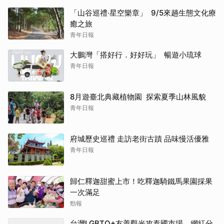
「山谷巡禮‧星空樂章」 9/5來趟生態文化療
癒之旅
青年日報
大鵬灣「搭好行．好好玩」 暢遊小琉球
青年日報
8月遊臺北典藏植物園 探索夏季山林風貌
青年日報
府城歷史巡禮 走訪老街古蹟 品味慢活優雅
青年日報
歸仁釋迦甜蜜上市！吃釋迦騎鐵馬果園採果
一次滿足
勁報
台灣LGBTQ+友善觀光攻泰國市場 網紅分