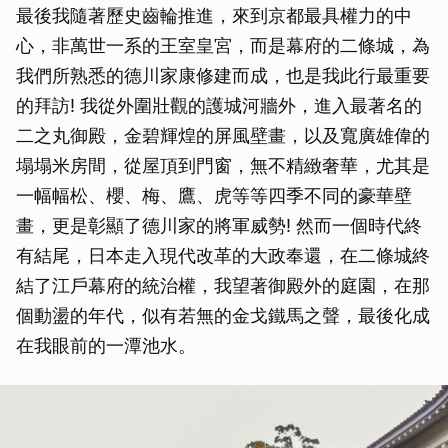
最後我隨著歷史齒輪推進，來到京都最具權力的中
心，非萬世一系的王室皇宮，而是幕府的二條城，為
我們所熟悉的德川家康修建而成，也是我此行最重要
的拜訪! 我從外圍壯觀的護城河牆外，進入最著名的
二之丸御殿，金碧輝煌的屏風壁畫，以及寬廣雄偉的
塌塌米房間，從屋頂到門窗，無不精緻奢華，尤其是
一幅幅松、櫻、梅、鷹、虎等等四季不同的豪華壁
畫，更是彰顯了德川家的將軍威勢! 然而一個時代終
有結尾，日本走入現代改革的大政奉還，在二條城終
結了江戶幕府的統治權，我望著御殿外的庭園，在那
個動盪的年代，似有若無的金戈鐵馬之聲，最後化成
在我眼前的一潭池水。