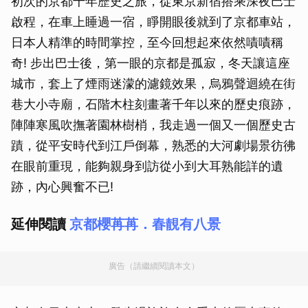
初次的京都千年歷史之旅，從東京新宿搭乘深夜巴士
啟程，在車上睡過一宿，睜開眼後就到了京都車站，
日本人精準的時間掌控，至今回想起來依然嘖嘖稱
奇! 步出巴士後，第一眼的京都是孤寂，冬天讓這座
城市，套上了煙雨迷濛的濾鏡效果，烏鴉聲迴繞在街
巷大小寺廟，石階木柱刻畫著千年以來的歷史痕跡，
陣陣寒風吹撫著園林樹梢，我走過一個又一個歷史古
蹟，從平安時代到江戶倒幕，熟悉的大河劇場景彷彿
在眼前重現，能夠親身到訪從小到大耳熟能詳的遺
跡，內心興奮不已!
延伸閱讀
京都櫻苒苒．春靚有八景
廣告（請繼續閱讀本文）