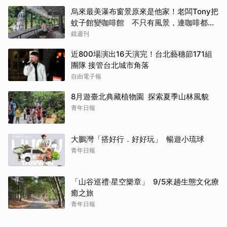
烏來最美瀑布窗景原來是他家！老闆Tony把
蚊子館變咖啡館 不只有風景，連咖啡都好
喝到讓人想再來
鏡週刊
近800場演出16天演完！台北藝穗節171組
團隊 接管台北城市角落
自由電子報
8月遊臺北典藏植物園 探索夏季山林風貌
青年日報
大鵬灣「搭好行．好好玩」 暢遊小琉球
青年日報
「山谷巡禮‧星空樂章」 9/5來趟生態文化療
癒之旅
青年日報