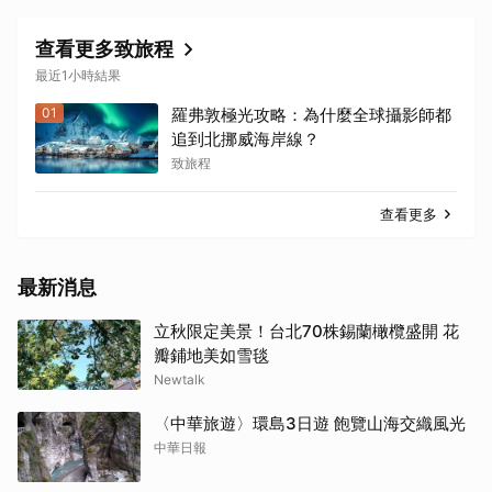
查看更多致旅程
最近1小時結果
01
羅弗敦極光攻略：為什麼全球攝影師都
追到北挪威海岸線？
致旅程
查看更多
最新消息
立秋限定美景！台北70株錫蘭橄欖盛開 花
瓣鋪地美如雪毯
Newtalk
〈中華旅遊〉環島3日遊 飽覽山海交織風光
中華日報