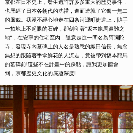
京都在日本史上，發生過許許多多重大的歷史事件，
也歷經了日本各朝代的洗禮，進而造就了它獨一無二
的風貌。我漫不經心地走在四条河源町街道上，隨手
一拍地上不起眼的石碑，卻刻印著”坂本龍馬遭難之
地”，在安寧的住宅區內，隨意走進一間名為阿彌陀
寺，發現寺內墓碑上的人名是熟悉的織田信長，無念
無想的跟隨著手拿鮮花的人流走，竟被帶到坂本龍馬
的墓碑前!這些不在計畫中的踩點，讓我更加體會
到，京都歷史文化的底蘊深度!