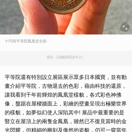
十円與平等院鳳凰堂合影
廣告（請繼續閱讀本文）
平等院還有特別設立展區展示眾多日本國寶，並有動
畫介紹平等院，古物退去的色彩，藉由科技的還原，
讓我看到千年前輝煌的鳳凰堂樣貌，各式彩色神佛
像，盤踞在屋樑牆面上，彩繪的壁畫呈現出極樂世界
的樣貌，如夢似幻使人深陷其中! 展品中最重要的是
豎立在屋頂上的兩隻金鳳凰，雖然已不復見當時的金
光閃耀，但精細的雕刻及傲然的姿貌，仍可一窺當年