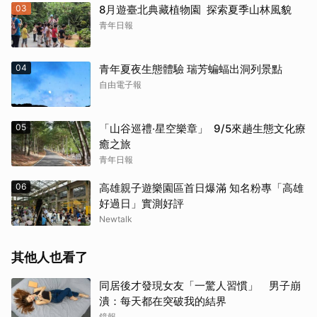
03
8月遊臺北典藏植物園 探索夏季山林風貌
青年日報
04
青年夏夜生態體驗 瑞芳蝙蝠出洞列景點
自由電子報
05
「山谷巡禮‧星空樂章」 9/5來趟生態文化療
癒之旅
青年日報
06
高雄親子遊樂園區首日爆滿 知名粉專「高雄
好過日」實測好評
Newtalk
其他人也看了
同居後才發現女友「一驚人習慣」 男子崩
潰：每天都在突破我的結界
鏡報