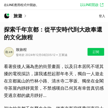
以LINE開啟
在LINE應用程式中開啟。
旅遊
登入
探索千年京都：從平安時代到大政奉還
的文化旅程
致旅程
訂閱
發布於 2024年12月08日05:12 • 王軍涵
看著疫後人滿為患的街景畫面，以及日本居民不堪其
擾的電視採訪，讓我遙想起那年冬天，獨自一人遊走
在京都嵐山的竹林小路、清水寺二寧坂、獨坐在金閣
寺茶屋內靜靜賞景，不禁感嘆自己何其有幸曾真切感
受過京都的歲月靜好…