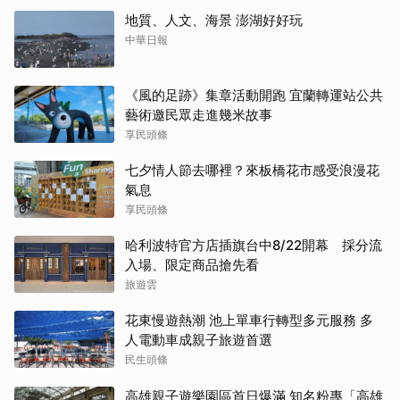
地質、人文、海景 澎湖好好玩
中華日報
《風的足跡》集章活動開跑 宜蘭轉運站公共
藝術邀民眾走進幾米故事
享民頭條
七夕情人節去哪裡？來板橋花市感受浪漫花
氣息
享民頭條
哈利波特官方店插旗台中8/22開幕 採分流
入場、限定商品搶先看
旅遊雲
花東慢遊熱潮 池上單車行轉型多元服務 多
人電動車成親子旅遊首選
民生頭條
高雄親子遊樂園區首日爆滿 知名粉專「高雄