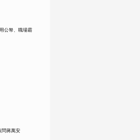
用公帑、職場霸
該問蔣萬安