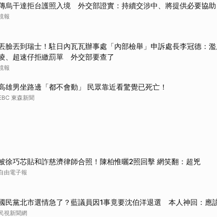
傳烏干達拒台護照入境 外交部證實：持續交涉中、將提供必要協助
取消
鏡報
丟臉丟到瑞士！駐日內瓦瓦辦事處「內部檢舉」申訴處長李冠德：濫
凌、超速仔拒繳罰單 外交部要查了
鏡報
高雄男坐路邊「都不會動」 民眾靠近看驚覺已死亡！
EBC 東森新聞
被徐巧芯貼和詐慈濟律師合照！陳柏惟曬2照回擊 網笑翻：超兇
自由電子報
國民黨北市選情急了？藍議員因1事竟要沈伯洋退選 本人神回：應
民視新聞網