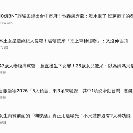
10億BNT詐騙案燒出台中市府！他轟盧秀燕：潮水退了 沒穿褲子的
Newtalk
本土女星遭經紀人侵犯！騙幫按摩「拐上車秒強吻」：又沒伸舌頭
TVBS
47歲人妻腹痛就醫 竟直接生下女嬰！26歲女兒驚呆：以為媽媽只
鏡報
盲眼龍婆2026「5大預言」剩3項未驗證 其中1項恐牽動台灣...關
鏡報
女生內褲前面的「蝴蝶結」真正用途曝光！不只裝飾還有2大神功能
造咖