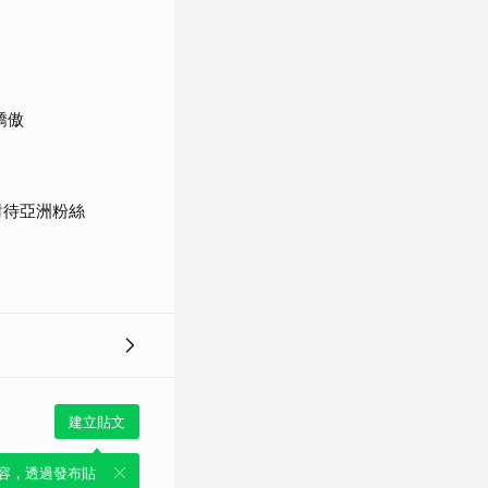
驕傲
對待亞洲粉絲
建立貼文
容，透過發布貼