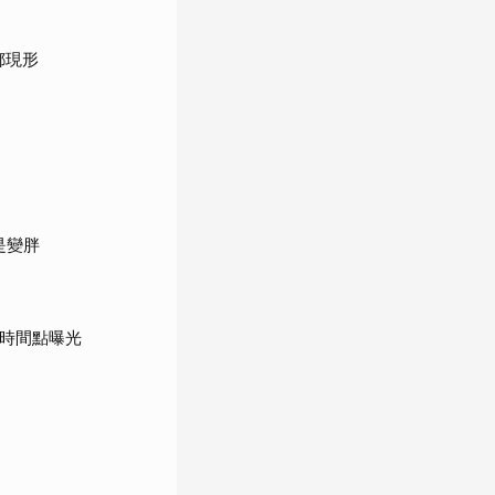
都現形
是變胖
鍵時間點曝光