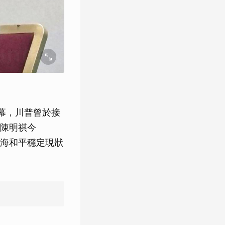
落幕，川普曾於接
陳明祺今
台海和平穩定現狀