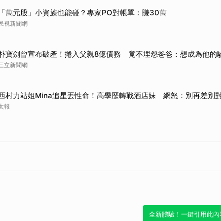
「萬元股」小資族也能碰？專家PO對帳單：賺30萬
民視新聞網
朴寶劍曾宣布破產！捲入父親8億債務 竟不埋怨爸爸：想成為他的
三立新聞網
西村力站姐Mina追星丟性命！高學歷轉戰酒店妹 網怒：別再差別
太報
全新體驗！一鍵引用此內