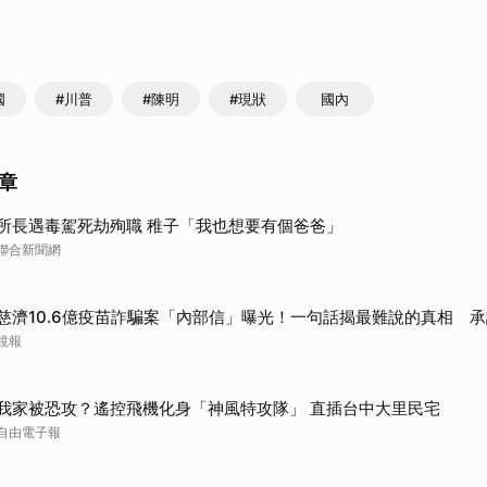
國
#川普
#陳明
#現狀
國內
章
所長遇毒駕死劫殉職 稚子「我也想要有個爸爸」
聯合新聞網
慈濟10.6億疫苗詐騙案「內部信」曝光！一句話揭最難說的真相 
鏡報
我家被恐攻？遙控飛機化身「神風特攻隊」 直插台中大里民宅
自由電子報