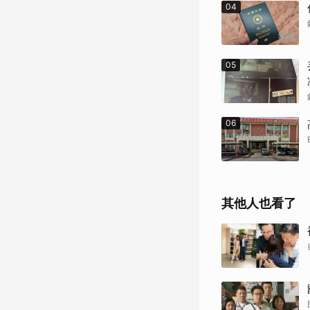
04
05
06
其他人也看了