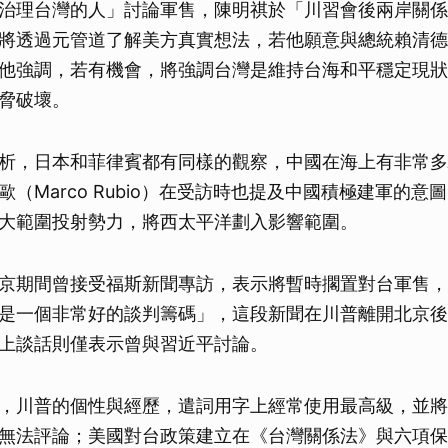
治理台灣的人」討論軍售，陳明祺於「川習會後兩岸關係
將透過元管道了解美方真實想法，若他願意與總統賴清德
他強調，若有機會，將強調台灣是維持台海和平穩定現狀
脅破壞。
析，日本和菲律賓都有同樣的觀察，中國在海上有非常多
（Marco Rubio）在受訪時也提及中國積極建軍的意
大範圍投射勢力，將西太平洋劃入影響範圍。
京期間曾接受福斯新聞專訪，表示將暫時擱置對台軍售，
是一個非常好的談判籌碼」，這段新聞在川普離開北京後
上談話則僅表示曾與習近平討論。
，川普的個性與經歷，遣詞用字上經常使用最高級，並將
無法評論；美國對台政策建立在《台灣關係法》與六項保