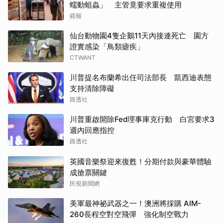
蠕動蛆蟲」 主管竟要求重複使用
鏡報
仙台動物園4隻企鵝11天內接連死亡 園方
證實感染「鳥類瘧疾」
CTWANT
川普提名布蘭希出任司法部長 凱西迪表態
支持清除障礙
路透社
川普重啟開除Fed理事庫克行動 白宮要求3
週內回應指控
路透社
英國音樂祭迎來復甦！分期付款與豪華體驗
成搶票關鍵
民視新聞網
美軍最神祕武器之一！澳洲將採購 AIM-
260長程空對空飛彈 強化制空戰力