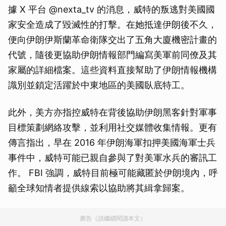
據 X 平台 @nexta_tv 的消息，威特的叛逃對美國國
家安全造成了毀滅性的打擊。在她抵達伊朗後不久，
便向伊朗伊斯蘭革命衛隊交出了五角大廈機密計畫的
代號，隨後更協助伊朗情報部門編寫美軍前同僚及其
家屬的詳細檔案。這些資料直接幫助了伊朗情報機構
識別並鎖定活躍於中東地區的美國臥底特工。
此外，美方亦指控威特在背後協助伊朗黑客針對軍事
目標策劃網絡攻擊，並利用社交媒體收集情報。更有
傳言指出，早在 2016 年伊朗海軍扣押美國海軍士兵
事件中，威特可能已親自參與了對美軍水兵的審訊工
作。 FBI 強調，威特目前極可能藏匿於伊朗境內，呼
籲全球知情者提供線索以協助將其緝拿歸案。
廣告（請繼續閱讀本文）