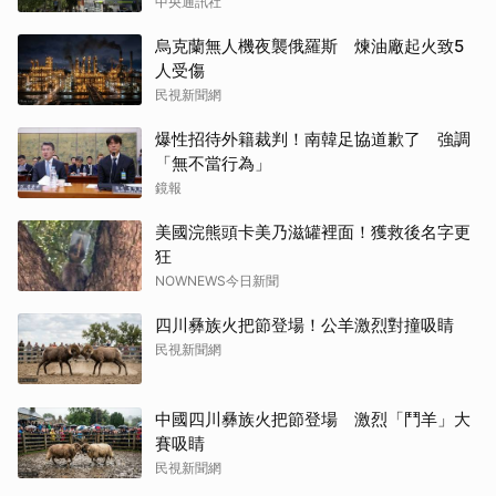
中央通訊社
烏克蘭無人機夜襲俄羅斯 煉油廠起火致5
人受傷
民視新聞網
爆性招待外籍裁判！南韓足協道歉了 強調
「無不當行為」
鏡報
美國浣熊頭卡美乃滋罐裡面！獲救後名字更
狂
NOWNEWS今日新聞
四川彝族火把節登場！公羊激烈對撞吸睛
民視新聞網
中國四川彝族火把節登場 激烈「鬥羊」大
賽吸睛
民視新聞網