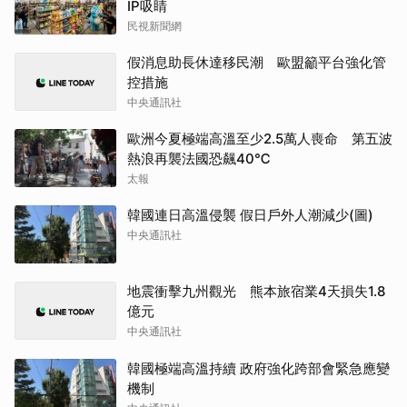
IP吸睛
民視新聞網
假消息助長休達移民潮 歐盟籲平台強化管
控措施
中央通訊社
歐洲今夏極端高溫至少2.5萬人喪命 第五波
熱浪再襲法國恐飆40℃
太報
韓國連日高溫侵襲 假日戶外人潮減少(圖)
中央通訊社
地震衝擊九州觀光 熊本旅宿業4天損失1.8
億元
中央通訊社
韓國極端高溫持續 政府強化跨部會緊急應變
機制