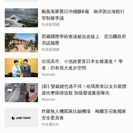
颱風海豚襲日沖繩釀6傷 兩岸因台海航行
管制爆爭議
民視新聞網
西藏國際學術會議被迫改線上 尼泊爾政府
否認施壓
民視新聞網
出現高市、小池政要算日本女權邁進？ 學
者：仍有很大進步空間
Newtalk
(影) 變裁縫也逃不掉！哈瑪斯拿以女兵屍體
遊街摩薩德追殺 加薩廢墟畫面曝光
Newtalk
炸藥無人機闖萊比錫機場 梅爾茨召集國家
安全委員會
中央通訊社