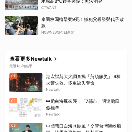
水飆高8℃遊客傻眼：無法消暑
CTWANT
泰國校園槍擊案9死！嫌犯父親發聲代子致
歉
NOWNEWS今日新聞
查看更多Newtalk
最近1小時結果
01
港宏福苑大火調查揭「菸頭釀災」 6棟
火警失效、多重缺失奪命
Newtalk
02
中颱白海豚來襲！「7縣市」明達颱風
假標準
Newtalk
03
中國藉口白海豚颱風「交管台灣海峽船