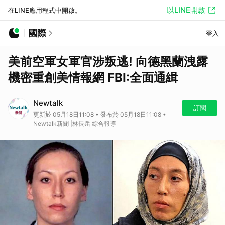
以LINE開啟
在LINE應用程式中開啟。
國際
登入
美前空軍女軍官涉叛逃! 向德黑蘭洩露
機密重創美情報網 FBI:全面通緝
Newtalk
訂閱
更新於 05月18日11:08 • 發布於 05月18日11:08 •
Newtalk新聞 |林長岳 綜合報導