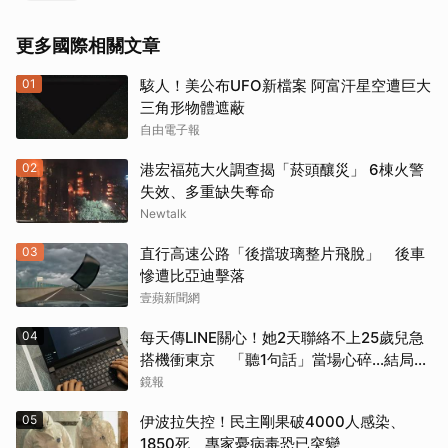
更多國際相關文章
01
駭人！美公布UFO新檔案 阿富汗星空遭巨大
三角形物體遮蔽
自由電子報
02
港宏福苑大火調查揭「菸頭釀災」 6棟火警
失效、多重缺失奪命
Newtalk
03
直行高速公路「後擋玻璃整片飛脫」 後車
慘遭比亞迪擊落
壹蘋新聞網
04
每天傳LINE關心！她2天聯絡不上25歲兒急
搭機衝東京 「聽1句話」當場心碎...結局看
哭網
鏡報
05
伊波拉失控！民主剛果破4000人感染、
1850死 專家憂病毒恐已突變