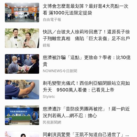
文博會怎麼逛最划算？最好逛4大亮點一次
看 滿1000元送限定提袋
自由電子報
快訊／台玻夫人徐莉玲回應了！還原長子徐
子翔離世真相 痛陷「巨大哀傷」足不出戶
鏡報
慈濟被詐騙「這點」更致命？學者：比10億
貴
NOWNEWS今日新聞
剃毛變聖光儀式！西伯利亞貓閉眼站立宛如
升天 9500萬人看傻：已看見上帝
Styletc
慈濟遭詐「昔防疫男團再被挖」！羅一鈞近
況判若兩人…網不忍：擔心
民視新聞網
同劇演員驚覺「王凱不知道自己過世了」...