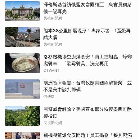
澤倫斯基首訪俄盟友塞爾維亞 烏官員稱給
俄一記耳光
民視新聞網
熊本38公里斷層現形！專家示警：1區恐再
釀大震
民視新聞網
洛杉磯機場空廚爆食安！員工控蛆蟲、蟑螂
爬餐車 「發霉餐具」洗完再用
CTWANT
澳洲智庫報告：台灣攸關美國經濟繁榮 並
不是美中談判籌碼
信傳媒
黑幫威脅解除？美國宣布部分恢復墨西哥酪
梨檢疫
民視新聞網
飛機餐驚爆食安問題！員工揭發「餐具爬滿