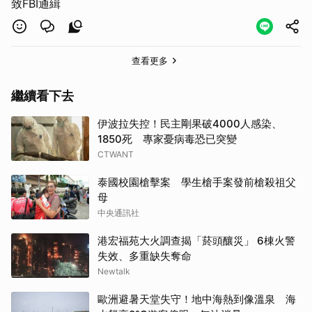
致FBI通緝
查看更多
繼續看下去
伊波拉失控！民主剛果破4000人感染、
1850死 專家憂病毒恐已突變
CTWANT
泰國校園槍擊案 學生槍手案發前槍殺祖父
母
中央通訊社
港宏福苑大火調查揭「菸頭釀災」 6棟火警
失效、多重缺失奪命
Newtalk
歐洲避暑天堂失守！地中海熱到像溫泉 海