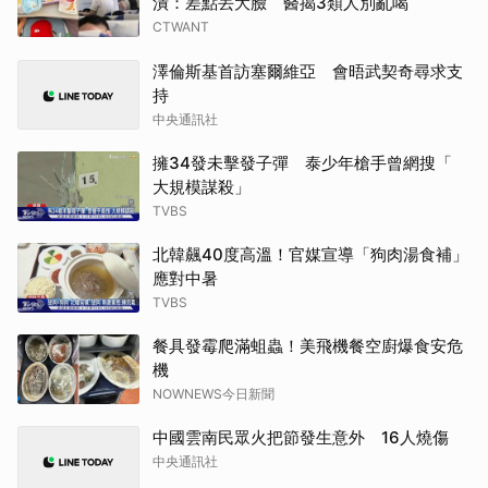
潰：差點丟大臉 醫揭3類人別亂喝
CTWANT
澤倫斯基首訪塞爾維亞 會晤武契奇尋求支
持
中央通訊社
擁34發未擊發子彈 泰少年槍手曾網搜「
大規模謀殺」
TVBS
北韓飆40度高溫！官媒宣導「狗肉湯食補」
應對中暑
TVBS
餐具發霉爬滿蛆蟲！美飛機餐空廚爆食安危
機
NOWNEWS今日新聞
中國雲南民眾火把節發生意外 16人燒傷
中央通訊社