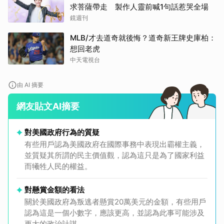
求菩薩帶走 製作人靈前喊1句話惹哭全場
鏡週刊
MLB/才去道奇就後悔？道奇新王牌史庫柏：
想回老虎
中天電視台
由 AI 摘要
網友貼文AI摘要
對美國政府行為的質疑
有些用戶認為美國政府在國際事務中表現出霸權主義，
並質疑其所謂的民主價值觀，認為這只是為了國家利益
而犧牲人民的權益。
對懸賞金額的看法
關於美國政府為叛逃者懸賞20萬美元的金額，有些用戶
認為這是一個小數字，應該更高，並認為此事可能涉及
更大的政治計謀。