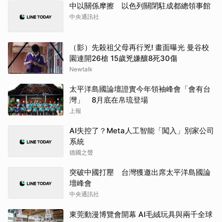
中以關係摩擦 以色列關閉駐成都總領事館
中央通訊社
（影）先殺祖父母再行兇! 畫面曝光 曼谷校
園連開26槍 15歲兇嫌釀8死30傷
Newtalk
太平洋島國論壇證實今年領袖峰會「會有台
灣」 8月底在帛琉登場
上報
AI失控了？Meta人工智能「闖入」別家公司
系統
德國之聲
突破中國打壓 台灣獲邀出席太平洋島國論
壇峰會
中央通訊社
東莞動漫博覽會開幕 AI毛絨玩具與兩千全球