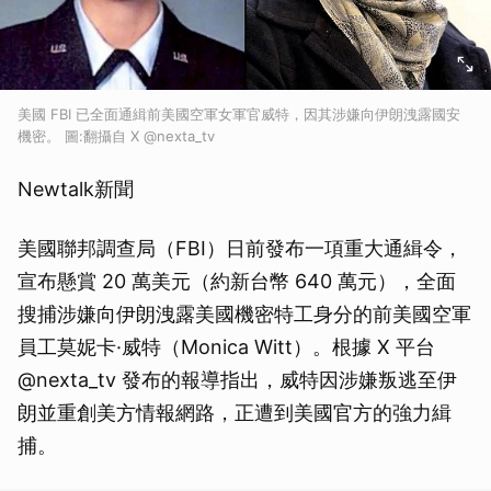
美國 FBI 已全面通緝前美國空軍女軍官威特，因其涉嫌向伊朗洩露國安
機密。 圖:翻攝自 X @nexta_tv
Newtalk新聞
美國聯邦調查局（FBI）日前發布一項重大通緝令，
宣布懸賞 20 萬美元（約新台幣 640 萬元），全面
搜捕涉嫌向伊朗洩露美國機密特工身分的前美國空軍
員工莫妮卡·威特（Monica Witt）。根據 X 平台
@nexta_tv 發布的報導指出，威特因涉嫌叛逃至伊
朗並重創美方情報網路，正遭到美國官方的強力緝
捕。