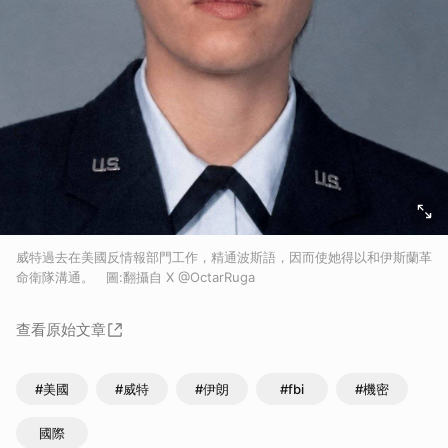
威特過去在美國反情報部門工作，精通波斯語，因而使她得以和伊斯蘭革
命衛隊溝通。 圖:翻攝自 X @OctarRuga
查看原始文章
#美國
#威特
#伊朗
#fbi
#機密
國際