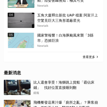
舶」陸委會轟無知：極其可笑
Newtalk
04
五角大廈釋出新批 UAP 檔案 阿富汗上
空驚見巨大三角形遮蔽星光
Newtalk
05
國家警報響！白海豚颱風來襲「3縣
市」恐掀巨浪
Newtalk
查看更多
最新消息
比人還會享受！海獅跳上貨船「霸佔床
鋪」 找好位置直接睡到翻
鏡報
飛機餐發這果汁爆「廁所之亂」？乘客崩