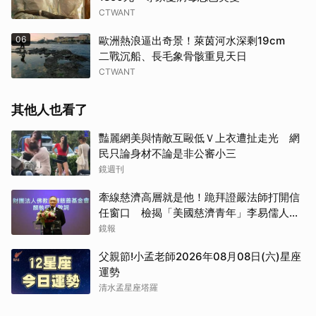
CTWANT
06
歐洲熱浪逼出奇景！萊茵河水深剩19cm
二戰沉船、長毛象骨骸重見天日
CTWANT
其他人也看了
豔麗網美與情敵互毆低Ｖ上衣遭扯走光 網
民只論身材不論是非公審小三
鏡週刊
牽線慈濟高層就是他！跪拜證嚴法師打開信
任窗口 檢揭「美國慈濟青年」李易儒人脈
網絡
鏡報
父親節!小孟老師2026年08月08日(六)星座
運勢
清水孟星座塔羅