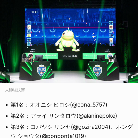
大師組決賽
第1名：オオニシ ヒロシ(@cona_5757)
第2名：アライ リンタロウ(@alaninepoke)
第3名：コバヤシ リンヤ(@gozira2004)、ホング
ウ ショウタ(@ponponta1019)