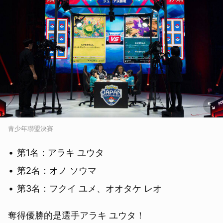
青少年聯盟決賽
第1名：アラキ ユウタ
第2名：オノ ソウマ
第3名：フクイ ユメ、オオタケ レオ
奪得優勝的是選手アラキ ユウタ！