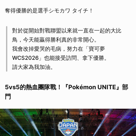
奪得優勝的是選手シモカワ タイチ！
對於從開始對戰聯盟以來就一直在一起的大比
鳥，今天能贏得勝利真的非常開心。
我會改掉愛哭的毛病，努力在「寶可夢
WCS2026」也能接受訪問、拿下優勝。
請大家為我加油。
5vs5的熱血團隊戰！『Pokémon UNITE』部
門