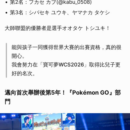
第2名：フカセ カブ(@kabu_0508)
第3名：シバセキ ユウキ、ヤマナカ タケシ
大師聯盟的優勝者是選手オオタケ トシユキ！
能與孩子一同獲得世界大賽的出賽資格，真的很
開心。
我會努力在「寶可夢WCS2026」取得比兒子更
好的名次。
邁向首次舉辦後第5年！『Pokémon GO』部
門