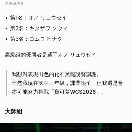
高級組決賽
第1名：オノ リュウセイ
第2名：キタザワ ソウマ
第3名：コムロ ヒナタ
高級組的優勝者是選手オノ リュウセイ。
我想對表現出色的化石翼龍說聲謝謝。
雖然我現在國中三年級，課業很忙，但我還是會
盡可能努力挑戰「寶可夢WCS2026」。
大師組