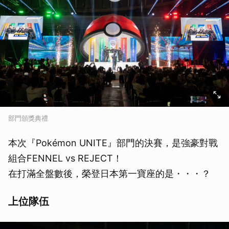
部門頒獎典禮
本次『Pokémon UNITE』部門的決賽，是強豪對戰
組合FENNEL vs REJECT！
在打滿全盤數後，榮登日本第一寶座的是・・・？
上位隊伍