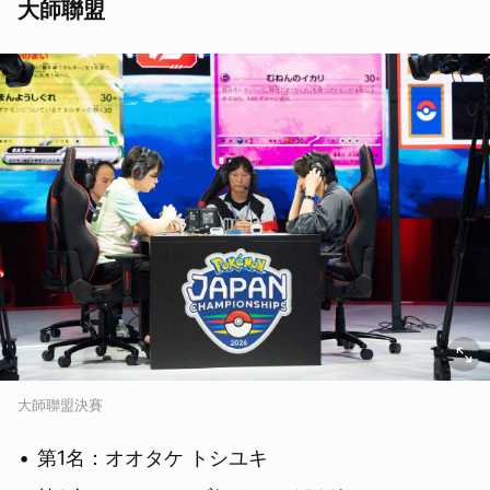
大師聯盟
大師聯盟決賽
第1名：オオタケ トシユキ