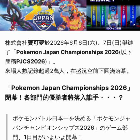
株式會社
寶可夢
於2026年6月6日(六)、7日(日)舉辦
了「
Pokemon Japan Championships 2026
(以下
簡稱
PJCS2026
)」。
來場人數記錄超過2萬人，在盛況空前下圓滿落幕。
「Pokemon Japan Championships 2026」
閉幕！各部門的優勝者將落入誰手・・・？
ポケモンバトル日本一を決める「ポケモンジャ
パンチャンピオンシップス2026」のゲーム部
門、1日目がいよいよ開幕！