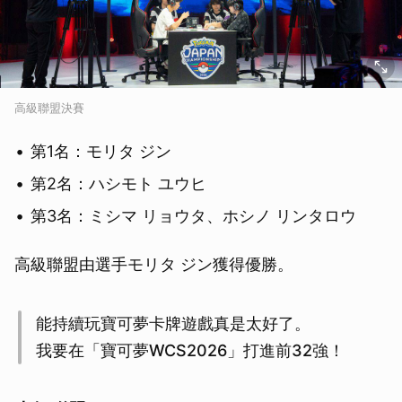
高級聯盟決賽
第1名：モリタ ジン
第2名：ハシモト ユウヒ
第3名：ミシマ リョウタ、ホシノ リンタロウ
高級聯盟由選手モリタ ジン獲得優勝。
能持續玩寶可夢卡牌遊戲真是太好了。
我要在「寶可夢WCS2026」打進前32強！