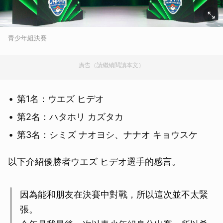
青少年組決賽
廣告（請繼續閱讀本文）
第1名：ウエズ ヒデオ
第2名：ハタホリ カズタカ
第3名：シミズ ナオヨシ、ナナオ キョウスケ
以下介紹優勝者ウエズ ヒデオ選手的感言。
因為能和朋友在決賽中對戰，所以這次並不太緊
張。