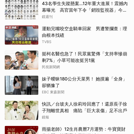
43名學生失蹤懸案...12年重大進展！震撼內
幕曝光 高官當年下令「銷毀監視器」今遭
逮
鏡週刊
運動完嘴咬空盒騎車回家 男遭警攔查：理
由根本找碴
TVBS
挺柯名醫也急了！民眾黨驚傳「支持率慘崩
剩7%」小草可能改挺另1黨
民視新聞網
妹子曖昧180公分天菜男！ 她摸遍「全身」
卻猶豫了
EBC 東森新聞
快訊／台玻夫人徐莉玲回應了！還原長子徐
子翔離世真相 痛陷「巨大哀傷」足不出戶
鏡報
雨揚老師》12生肖農曆7月運勢：牛寶寶財