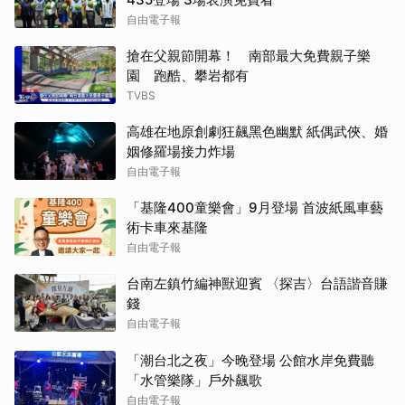
自由電子報
搶在父親節開幕！ 南部最大免費親子樂
園 跑酷、攀岩都有
TVBS
高雄在地原創劇狂飆黑色幽默 紙偶武俠、婚
姻修羅場接力炸場
自由電子報
「基隆400童樂會」9月登場 首波紙風車藝
術卡車來基隆
自由電子報
台南左鎮竹編神獸迎賓 〈探吉〉台語諧音賺
錢
自由電子報
「潮台北之夜」今晚登場 公館水岸免費聽
「水管樂隊」戶外飆歌
自由電子報