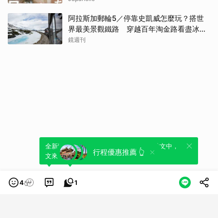
阿拉斯加郵輪5／停靠史凱威怎麼玩？搭世
界最美景觀鐵路 穿越百年淘金路看盡冰
河、峽谷與雪山
鏡週刊
全新體驗！一鍵引用此內容，透過發布貼
可以轉發或引用此內容至自己的貼文中，
行程優惠推薦 👆
文來輕鬆表達個人立場。
來發表您的評論或觀點。
4
1
類別