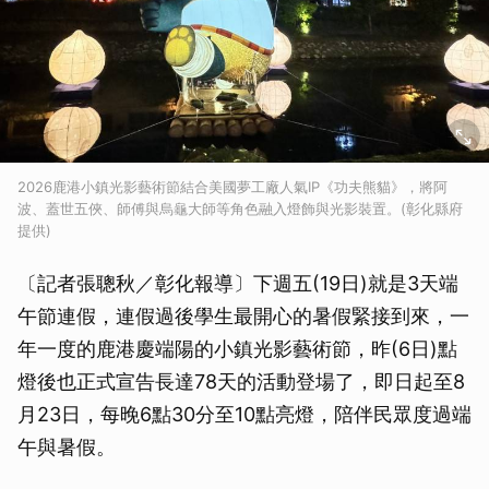
2026鹿港小鎮光影藝術節結合美國夢工廠人氣IP《功夫熊貓》，將阿
波、蓋世五俠、師傅與烏龜大師等角色融入燈飾與光影裝置。(彰化縣府
提供)
〔記者張聰秋／彰化報導〕下週五(19日)就是3天端
午節連假，連假過後學生最開心的暑假緊接到來，一
年一度的鹿港慶端陽的小鎮光影藝術節，昨(6日)點
燈後也正式宣告長達78天的活動登場了，即日起至8
月23日，每晚6點30分至10點亮燈，陪伴民眾度過端
午與暑假。