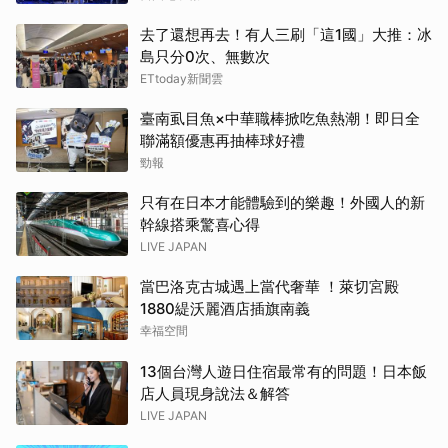
去了還想再去！有人三刷「這1國」大推：冰
島只分0次、無數次
ETtoday新聞雲
臺南虱目魚×中華職棒掀吃魚熱潮！即日全
聯滿額優惠再抽棒球好禮
勁報
只有在日本才能體驗到的樂趣！外國人的新
幹線搭乘驚喜心得
LIVE JAPAN
當巴洛克古城遇上當代奢華 ！萊切宮殿
1880緹沃麗酒店插旗南義
幸福空間
13個台灣人遊日住宿最常有的問題！日本飯
店人員現身說法＆解答
LIVE JAPAN