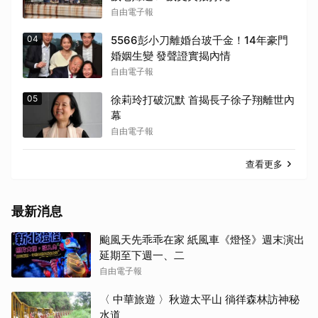
自由電子報
04
5566彭小刀離婚台玻千金！14年豪門
婚姻生變 發聲證實揭內情
自由電子報
05
徐莉玲打破沉默 首揭長子徐子翔離世內
幕
自由電子報
查看更多
最新消息
颱風天先乖乖在家 紙風車《燈怪》週末演出
延期至下週一、二
自由電子報
〈 中華旅遊 〉秋遊太平山 徜徉森林訪神秘
水道