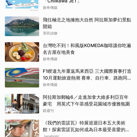
「Chiikawa JET」
旅奇傳媒
飛往極北之地擁抱大自然 阿拉斯加夢幻景點
開箱
享民頭條
台灣吃不到！和風版KOMEDA咖啡讓你吃遍
名古屋在地美食
旅奇傳媒
F1睽違九年重返馬來西亞 三大國際賽事打造
10月運動旅遊熱潮 賽車、自行車、路跑同週
登場
旅奇傳媒
阿拉斯加郵輪6／走進加拿大維多利亞百年
豪宅 用英式下午茶感受花園城市優雅氛圍
鏡週刊
《我們的雷諾瓦》特展巡迴日本五大美術
館！探索雷諾瓦如何成為日本最受喜愛的印
象派畫家
Japaholic