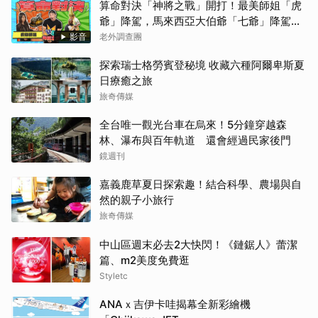
算命對決「神將之戰」開打！最美師姐「虎
爺」降駕，馬來西亞大伯爺「七爺」降駕。
當虎爺對上七爺，神明之間的較量究竟誰會
影音
老外調查團
勝出？【老外調查團】
探索瑞士格勞賓登秘境 收藏六種阿爾卑斯夏
日療癒之旅
旅奇傳媒
全台唯一觀光台車在烏來！5分鐘穿越森
林、瀑布與百年軌道 還會經過民家後門
鏡週刊
嘉義鹿草夏日探索趣！結合科學、農場與自
然的親子小旅行
旅奇傳媒
中山區週末必去2大快閃！《鏈鋸人》蕾潔
篇、m2美度免費逛
Styletc
ANAｘ吉伊卡哇揭幕全新彩繪機