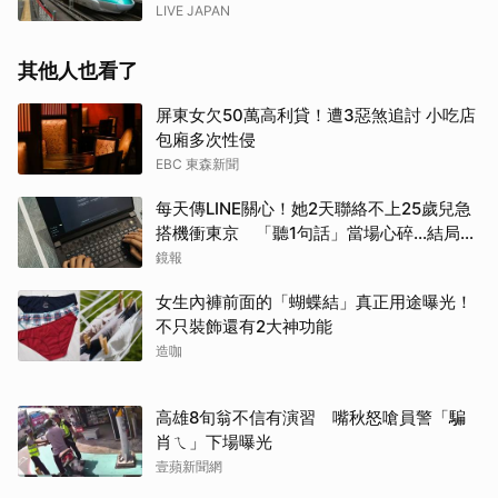
LIVE JAPAN
其他人也看了
屏東女欠50萬高利貸！遭3惡煞追討 小吃店
包廂多次性侵
EBC 東森新聞
每天傳LINE關心！她2天聯絡不上25歲兒急
搭機衝東京 「聽1句話」當場心碎...結局看
哭網
鏡報
女生內褲前面的「蝴蝶結」真正用途曝光！
不只裝飾還有2大神功能
造咖
高雄8旬翁不信有演習 嘴秋怒嗆員警「騙
肖ㄟ」下場曝光
壹蘋新聞網