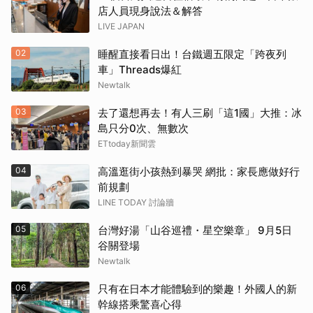
店人員現身說法＆解答
LIVE JAPAN
02
睡醒直接看日出！台鐵週五限定「跨夜列
車」Threads爆紅
Newtalk
03
去了還想再去！有人三刷「這1國」大推：冰
島只分0次、無數次
ETtoday新聞雲
04
高溫逛街小孩熱到暴哭 網批：家長應做好行
前規劃
LINE TODAY 討論牆
05
台灣好湯「山谷巡禮・星空樂章」 9月5日
谷關登場
Newtalk
06
只有在日本才能體驗到的樂趣！外國人的新
幹線搭乘驚喜心得