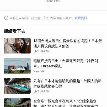
內容已至結尾。請注意，部分內容可能未顯示。
查看資訊
繼續看下去
13個台灣人遊日住宿最常有的問題！日本飯
店人員現身說法＆解答
LIVE JAPAN
睡醒直接看日出！台鐵週五限定「跨夜列
車」Threads爆紅
Newtalk
只有在日本才能體驗到的樂趣！外國人的新
幹線搭乘驚喜心得
LIVE JAPAN
全台唯一觀光台車在烏來！5分鐘穿越森
林、瀑布與百年軌道 還會經過民家後門