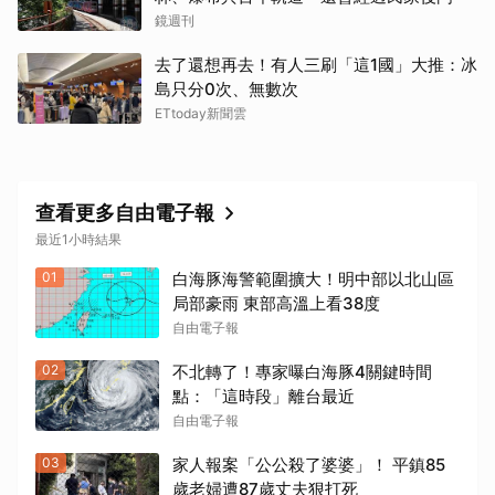
鏡週刊
去了還想再去！有人三刷「這1國」大推：冰
島只分0次、無數次
ETtoday新聞雲
查看更多自由電子報
最近1小時結果
01
白海豚海警範圍擴大！明中部以北山區
局部豪雨 東部高溫上看38度
自由電子報
02
不北轉了！專家曝白海豚4關鍵時間
點：「這時段」離台最近
自由電子報
03
家人報案「公公殺了婆婆」！ 平鎮85
歲老婦遭87歲丈夫狠打死