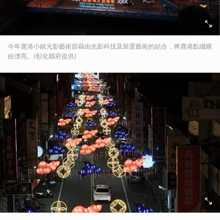
今年鹿港小鎮光影藝術節藉由光影科技及裝置藝術的結合，將鹿港點綴繽
紛漂亮。(彰化縣府提供)