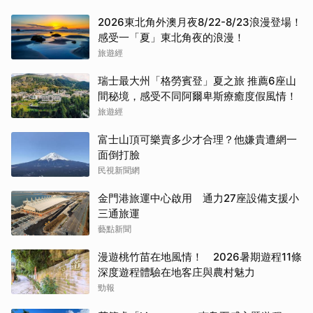
2026東北角外澳月夜8/22-8/23浪漫登場！
感受一「夏」東北角夜的浪漫！
旅遊經
瑞士最大州「格勞賓登」夏之旅 推薦6座山
間秘境，感受不同阿爾卑斯療癒度假風情！
旅遊經
富士山頂可樂賣多少才合理？他嫌貴遭網一
面倒打臉
民視新聞網
金門港旅運中心啟用 通力27座設備支援小
三通旅運
藝點新聞
漫遊桃竹苗在地風情！ 2026暑期遊程11條
深度遊程體驗在地客庄與農村魅力
勁報