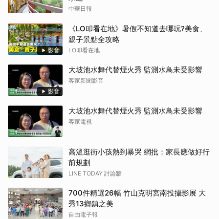
中華日報
《LO叩看在地》暑假不知道去哪玩?美食、
親子景點全攻略
影音
LO叩看在地
大坡池水舞代替煙火秀 監測水鳥未受影響
客家新聞影音
影音
大坡池水舞代替煙火秀 監測水鳥未受影響
客家電視
高溫逛街小孩熱到暴哭 網批：家長應做好行
前規劃
LINE TODAY 討論牆
700件精選26幅 竹山克明宮南投攝影展 大
秀13鄉鎮之美
自由電子報