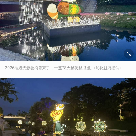
2026鹿港光影藝術節來了，一連78天越夜越浪漫。(彰化縣府提供)