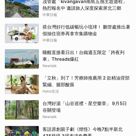
茂管處「kivangavan南島五感主題遊程」
熱烈報名中 邀請旅人深度探索屏北三鄉
中華日報
搭台灣好行低碳暢玩小琉球！ 鵬管處推出暑
假抽住宿券再拿市集購物金
中華日報
睡醒直接看日出！台鐵週五限定「跨夜列
車」Threads爆紅
Newtalk
「立秋」到了！芳療師推薦用 2 款精油背部
緊繃、腿部酸脹
Heho生活
台灣好湯「山谷巡禮・星空樂章」 9月5日
谷關登場
Newtalk
客語原創親子劇《燈怪》今晚7點半新北
435登場 3場表演免費看