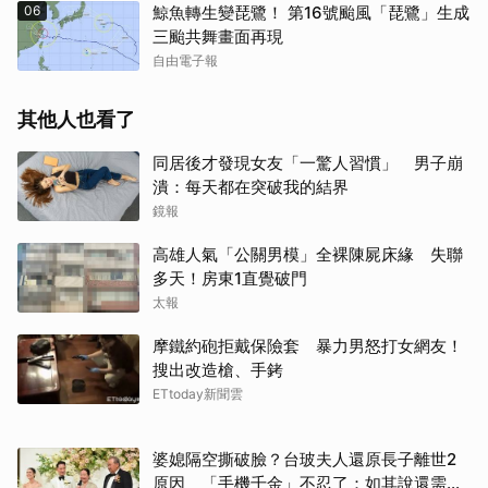
06
鯨魚轉生變琵鷺！ 第16號颱風「琵鷺」生成
三颱共舞畫面再現
自由電子報
其他人也看了
同居後才發現女友「一驚人習慣」 男子崩
潰：每天都在突破我的結界
鏡報
高雄人氣「公關男模」全裸陳屍床緣 失聯
多天！房東1直覺破門
太報
摩鐵約砲拒戴保險套 暴力男怒打女網友！
搜出改造槍、手銬
ETtoday新聞雲
婆媳隔空撕破臉？台玻夫人還原長子離世2
原因 「手機千金」不忍了：如其說還需要