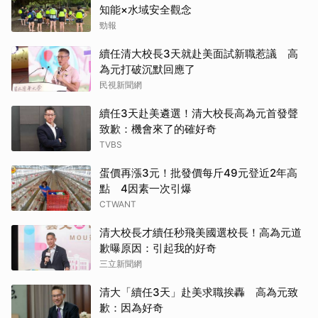
知能×水域安全觀念
勁報
續任清大校長3天就赴美面試新職惹議 高
為元打破沉默回應了
民視新聞網
續任3天赴美遴選！清大校長高為元首發聲
致歉：機會來了的確好奇
TVBS
蛋價再漲3元！批發價每斤49元登近2年高
點 4因素一次引爆
CTWANT
清大校長才續任秒飛美國選校長！高為元道
歉曝原因：引起我的好奇
三立新聞網
清大「續任3天」赴美求職挨轟 高為元致
歉：因為好奇