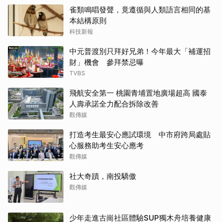
雀類鳴唱發聲，竟遵循與人類語言相同的基
本結構原則
科技新報
中元普渡別只拜好兄弟！今年最大「補運招
財」機會 參拜禁忌曝
TVBS
飛航安全第一 桃園青埔置地廣場超高 國泰
人壽承諾全力配合拆除改善
觀傳媒
打造考生最安心應試環境 中市府跨局處貼
心服務助考生安心應考
觀傳媒
社大奇蹟，南投驕傲
觀傳媒
少年走進古崗社區體驗SUP獨木舟培養健康