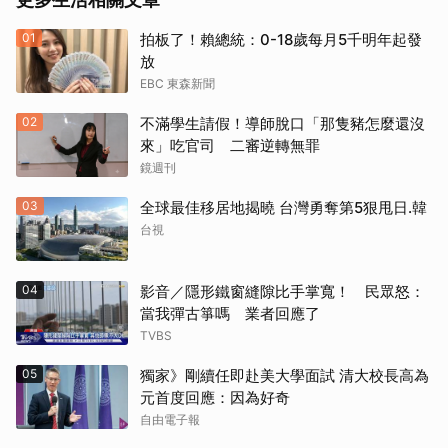
01
拍板了！賴總統：0-18歲每月5千明年起發
放
EBC 東森新聞
02
不滿學生請假！導師脫口「那隻豬怎麼還沒
來」吃官司 二審逆轉無罪
鏡週刊
03
全球最佳移居地揭曉 台灣勇奪第5狠甩日.韓
台視
04
影音／隱形鐵窗縫隙比手掌寬！ 民眾怒：
當我彈古箏嗎 業者回應了
TVBS
05
獨家》剛續任即赴美大學面試 清大校長高為
元首度回應：因為好奇
自由電子報