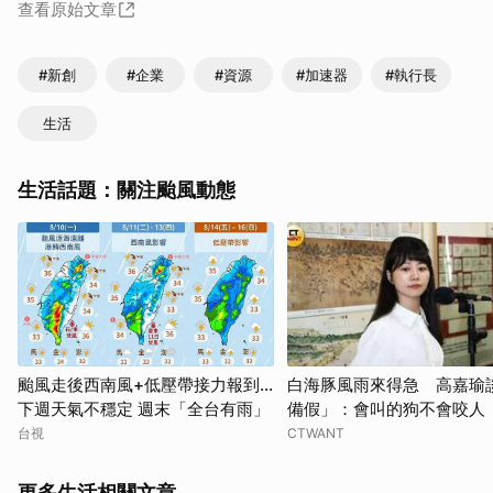
查看原始文章
#新創
#企業
#資源
#加速器
#執行長
生活
生活話題：關注颱風動態
颱風走後西南風+低壓帶接力報到...
白海豚風雨來得急 高嘉瑜
下週天氣不穩定 週末「全台有雨」
備假」：會叫的狗不會咬人
台視
CTWANT
更多生活相關文章