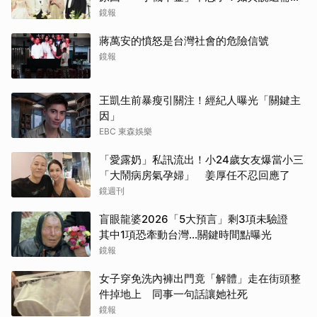
離開嗎？
鏡報
蔣萬安的憤怒是台灣社會的危險信號
鏡報
王凱生前暴瘦引關注！經紀人曝光「關鍵主
因」
EBC 東森娛樂
「愛露奶」私訊流出！小24歲女友爆當小三
「大鬧病房氣孕婦」 姜厚任不忍回應了
鏡週刊
盲眼龍婆2026「5大預言」剩3項未驗證
其中1項恐牽動台灣...關鍵時間點曝光
鏡報
女子穿免洗內褲出門竟「解體」走在街頭整
件掉地上 同事一句話讓她社死
鏡報