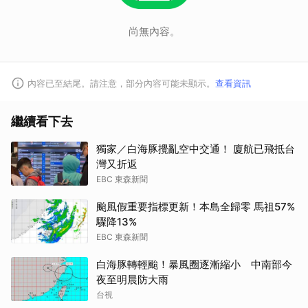
尚無內容。
內容已至結尾。請注意，部分內容可能未顯示。
查看資訊
繼續看下去
獨家／白海豚攪亂空中交通！ 廈航已飛抵台
灣又折返
EBC 東森新聞
颱風假重要指標更新！本島全歸零 馬祖57%
驟降13%
EBC 東森新聞
白海豚轉輕颱！暴風圈逐漸縮小 中南部今
夜至明晨防大雨
台視