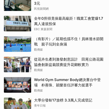
3元
民視新聞網
全年0所得竟保最高級距！職業工會驚爆1.7
萬人違規投保
EBC 東森新聞
（有影片）／延期也擋不住！員林潑水節開
戰 親子玩到全身濕
觀傳媒
從花卉生產到激發創意設計 田尾公路花園
協會創新盆栽競賽提升花鄉軟實力
觀傳媒
World Gym Summer Body總決賽台中登
場 朴善珠、穎樂首任評審力挺選手
觀傳媒
大學分發8/17放榜 3.3萬人完成登記
青年日報