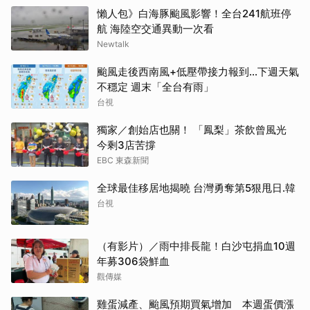
懶人包》白海豚颱風影響！全台241航班停
航 海陸空交通異動一次看
Newtalk
颱風走後西南風+低壓帶接力報到...下週天氣
不穩定 週末「全台有雨」
台視
獨家／創始店也關！ 「鳳梨」茶飲曾風光
今剩3店苦撐
EBC 東森新聞
全球最佳移居地揭曉 台灣勇奪第5狠甩日.韓
台視
（有影片）／雨中排長龍！白沙屯捐血10週
年募306袋鮮血
觀傳媒
雞蛋減產、颱風預期買氣增加 本週蛋價漲