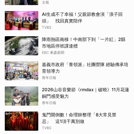
太報
AI生成不了幸福！父親節教會演「浪子回
頭」 找回真實陪伴
TVBS
降雨熱區南移！中南部下到「一片紅」2縣
市地區停班課達標
EBC 東森新聞
嘉義市政府「青領派」社團營隊 經驗傳承培
育領導力
青年日報
2026山谷音樂節《rmdax｜破曉》11月花蓮
銅門感受魅力
青年日報
鬼門開倒數！命理師整理「8大常見禁
忌」 這1項千萬別做
TVBS