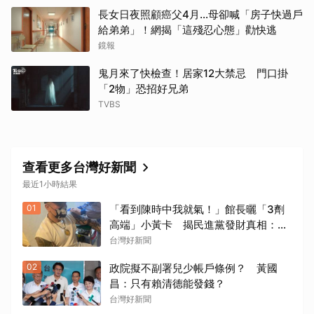
長女日夜照顧癌父4月…母卻喊「房子快過戶
給弟弟」！網揭「這殘忍心態」勸快逃
鏡報
鬼月來了快檢查！居家12大禁忌 門口掛
「2物」恐招好兄弟
TVBS
查看更多台灣好新聞
最近1小時結果
01
「看到陳時中我就氣！」館長曬「3劑
高端」小黃卡 揭民進黨發財真相：青
鳥全失智了嗎？
台灣好新聞
02
政院擬不副署兒少帳戶條例？ 黃國
昌：只有賴清德能發錢？
台灣好新聞