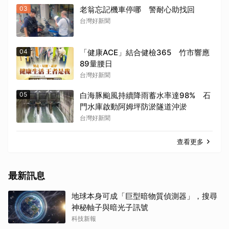
03
老翁忘記機車停哪 警耐心助找回
台灣好新聞
04
「健康ACE」結合健檢365 竹市響應
89量腰日
台灣好新聞
05
白海豚颱風持續降雨蓄水率達98% 石
門水庫啟動阿姆坪防淤隧道沖淤
台灣好新聞
查看更多
最新訊息
地球本身可成「巨型暗物質偵測器」，搜尋
神秘軸子與暗光子訊號
科技新報