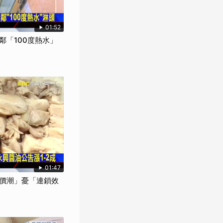
01:52
鄰「100度熱水」
01:47
價潮」憂「連鎖效