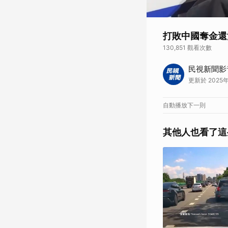
打敗中國奪金還
130,851 觀看次數
體育中心／蔡晴景、徐
民視新聞影
奮，唯獨高承睿流淚
更新於 2025年
高承睿給予肯定。 高
面對中國遭到鎖定，
牌都不如。 中國網友
自動播放下一則
狂讚表示，「期待下
及賽後的真性情感染了
其他人也看了這
《👉加入民視新聞Li