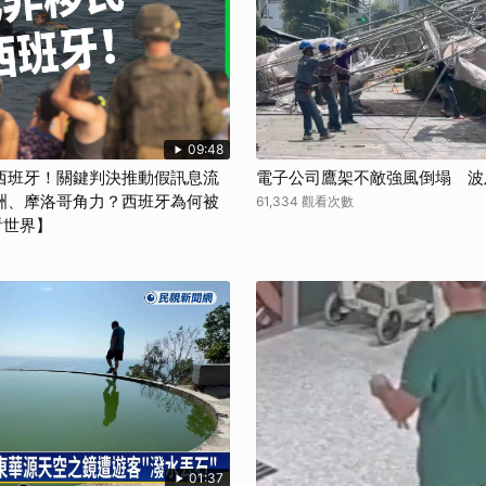
09:48
西班牙！關鍵判決推動假訊息流
電子公司鷹架不敵強風倒塌 波
洲、摩洛哥角力？西班牙為何被
61,334 觀看次數
看世界】
01:37