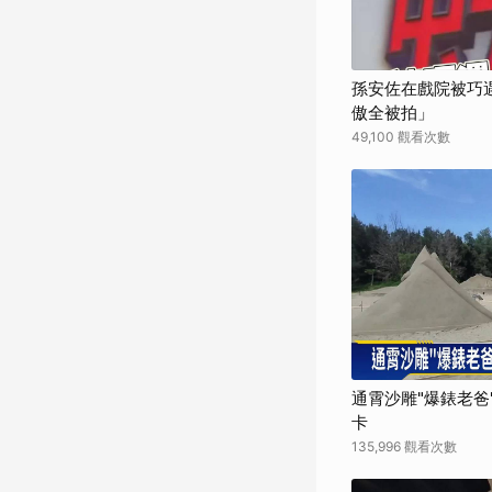
孫安佐在戲院被巧遇
傲全被拍」
49,100 觀看次數
通霄沙雕"爆錶老爸
卡
135,996 觀看次數