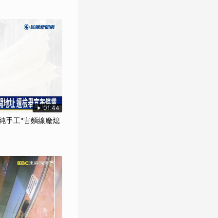
01:44
"純手工"害麵線廠熄