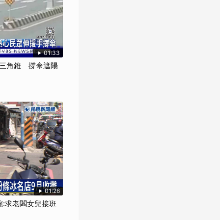
01:33
三角錐 撐傘遮陽
01:26
碗:求老闆女兒接班