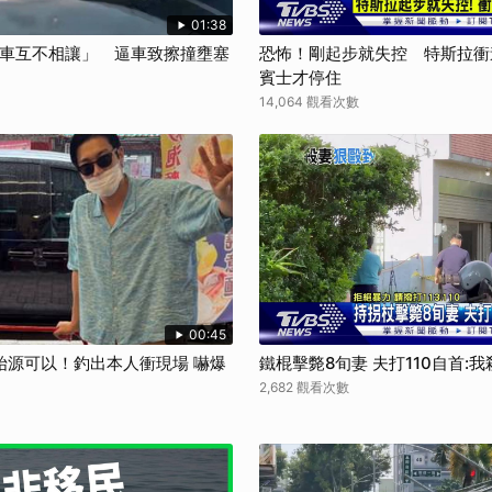
01:38
兩車互不相讓」 逼車致擦撞壅塞
恐怖！剛起步就失控 特斯拉衝
賓士才停住
14,064 觀看次數
00:45
始源可以！釣出本人衝現場 嚇爆
鐵棍擊斃8旬妻 夫打110自首:
2,682 觀看次數