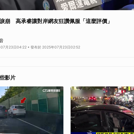
淚崩 高承睿讓對岸網友狂讚佩服「這麼評價」
暐喆德國-臺灣連線報導 世大運桌球男團台灣隊擊退強敵中國奪下金牌，賽後
音
而且相當難過，對於自己的表現相當不滿意，台灣網友留言心疼他，現在連中國
07月23日04:22 • 發布於 2025年07月23日02:52
承睿在台灣隊桌球男團中是相當重要的球員，4強賽面對日本一人扛2點拿下勝
2點出賽都可惜沒能拿下，儘管奪金，但「柚子同學」對自己的表現不甘心，甚
對高承睿賽後流下男兒淚的反應。(圖／擷取自微博) 中國網友看到高承睿流下
次的表現」、「敬佩他是條漢子」、「非常優秀的運動員」、「小高不要哭你很
中國網友，球迷也都更期待高承睿下一次的表現。 中國網友敬佩高承睿的表現
些影片
ne好友，重點新聞不漏接👈》