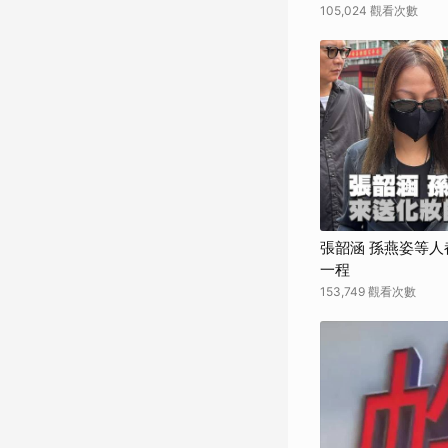
105,024 觀看次數
張韶涵 孫燕姿等人
一程
153,749 觀看次數