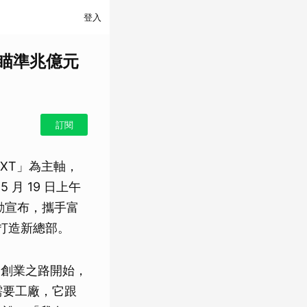
登入
、瞄準兆億元
訂閱
EXT」為主軸，
月 19 日上午
勳宣布，攜手富
林打造新總部。
 的創業之路開始，
需要工廠，它跟