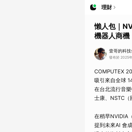
理財
懶人包｜N
機器人商機
壹哥的科技
發布於 2025
COMPUTEX
吸引來自全球 1
在台北流行音樂
士康、NSTC
在稍早NVIDI
提到未來AI 