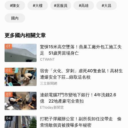
#陳女
#大樓
#居服員
#高雄
#大昌
國內
更多國內相關文章
01
驚悚15米高空墜落！燕巢工廠外包工施工失
足 51歲男當場身亡
CTWANT
02
宿舍「火化、穿刺」虐死40隻倉鼠！高材生
遭爆安全下莊…錄取這名校
三立新聞網
03
連鎖電腦7門市變地下銀行！4年洗錢2.6
億 22地產豪宅全查扣
ETtoday新聞雲
04
打靶子彈藏辦公室！副所長卸任沒帶走 偷
查情敵個資被搜曝多年秘密