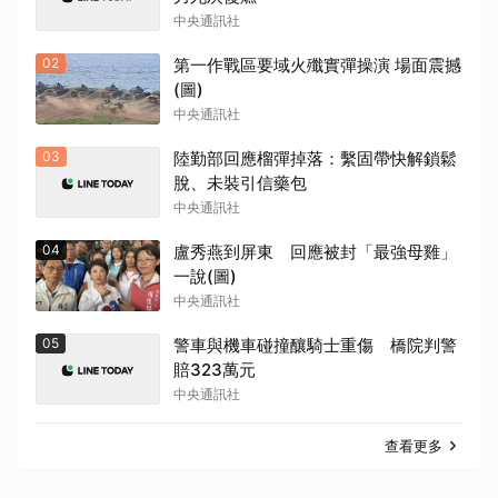
中央通訊社
02
第一作戰區要域火殲實彈操演 場面震撼
(圖)
中央通訊社
03
陸勤部回應榴彈掉落：繫固帶快解鎖鬆
脫、未裝引信藥包
中央通訊社
04
盧秀燕到屏東 回應被封「最強母雞」
一說(圖)
中央通訊社
取消
05
警車與機車碰撞釀騎士重傷 橋院判警
賠323萬元
中央通訊社
查看更多