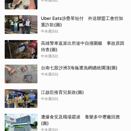
中央通訊社
Uber Eats涉疊單短付 外送聯盟工會控加
重詐欺(圖)
中央通訊社
高雄警車返派出所途中自撞圍籬 事故原因
待查(圖)
中央通訊社
台南七股沙洲3海龜遭漁網纏繞擱淺(圖)
中央通訊社
江啟臣推育兒新政(圖)
中央通訊社
遭爆食安及職場霸凌 養樂多中壢廠回應
(圖)
中央通訊社