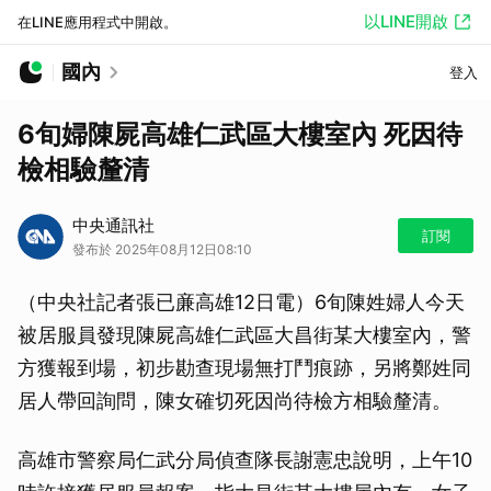
以LINE開啟
在LINE應用程式中開啟。
國內
登入
6旬婦陳屍高雄仁武區大樓室內 死因待
檢相驗釐清
中央通訊社
訂閱
發布於 2025年08月12日08:10
（中央社記者張已亷高雄12日電）6旬陳姓婦人今天
被居服員發現陳屍高雄仁武區大昌街某大樓室內，警
方獲報到場，初步勘查現場無打鬥痕跡，另將鄭姓同
居人帶回詢問，陳女確切死因尚待檢方相驗釐清。
高雄市警察局仁武分局偵查隊長謝憲忠說明，上午10