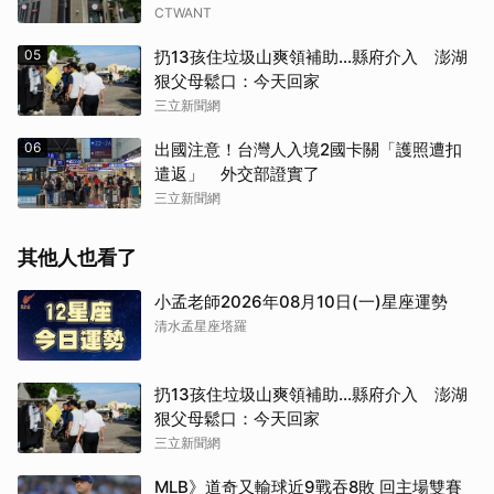
CTWANT
05
扔13孩住垃圾山爽領補助…縣府介入 澎湖
狠父母鬆口：今天回家
三立新聞網
06
出國注意！台灣人入境2國卡關「護照遭扣
遣返」 外交部證實了
三立新聞網
其他人也看了
小孟老師2026年08月10日(一)星座運勢
清水孟星座塔羅
扔13孩住垃圾山爽領補助…縣府介入 澎湖
狠父母鬆口：今天回家
三立新聞網
MLB》道奇又輸球近9戰吞8敗 回主場雙賽