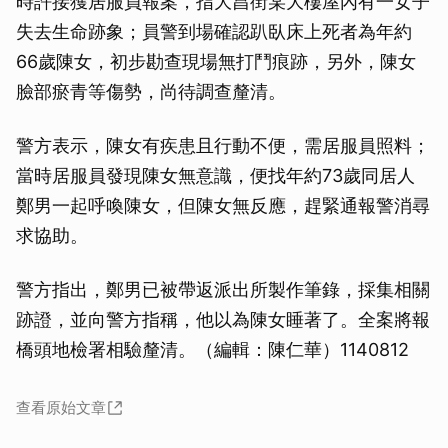
時許接獲居服員報案，指大昌街某大樓屋內有一女子
失去生命跡象；員警到場確認趴臥床上死者為年約
66歲陳女，初步勘查現場無打鬥痕跡，另外，陳女
臉部瘀青等傷勢，尚待調查釐清。
警方表示，陳女有疾患且行動不便，需居服員照料；
當時居服員發現陳女無意識，便找年約73歲同居人
鄭男一起呼喚陳女，但陳女無反應，趕緊通報警消尋
求協助。
警方指出，鄭男已被帶返派出所製作筆錄，採集相關
跡證，並向警方指稱，他以為陳女睡著了。全案將報
橋頭地檢署相驗釐清。（編輯：陳仁華）1140812
查看原始文章