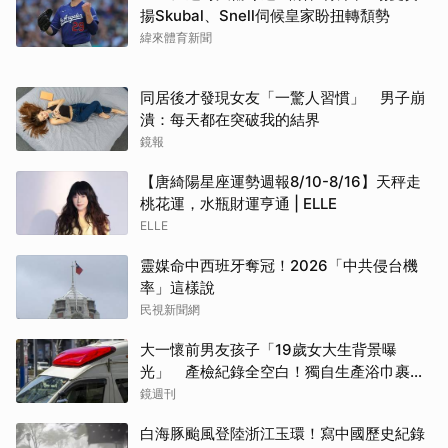
揚Skubal、Snell伺候皇家盼扭轉頹勢
緯來體育新聞
同居後才發現女友「一驚人習慣」 男子崩
潰：每天都在突破我的結界
鏡報
【唐綺陽星座運勢週報8/10-8/16】天秤走
桃花運，水瓶財運亨通 | ELLE
ELLE
靈媒命中西班牙奪冠！2026「中共侵台機
率」這樣說
民視新聞網
大一懷前男友孩子「19歲女大生背景曝
光」 產檢紀錄全空白！獨自生產浴巾裹嬰
屍藏家5天
鏡週刊
白海豚颱風登陸浙江玉環！寫中國歷史紀錄