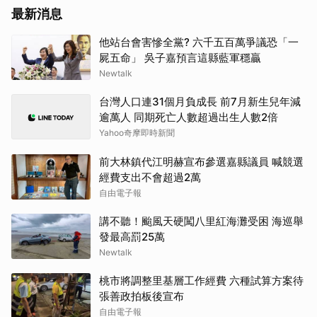
最新消息
他站台會害慘全黨? 六千五百萬爭議恐「一
屍五命」 吳子嘉預言這縣藍軍穩贏
Newtalk
台灣人口連31個月負成長 前7月新生兒年減
逾萬人 同期死亡人數超過出生人數2倍
Yahoo奇摩即時新聞
前大林鎮代江明赫宣布參選嘉縣議員 喊競選
經費支出不會超過2萬
自由電子報
講不聽！颱風天硬闖八里紅海灘受困 海巡舉
發最高罰25萬
Newtalk
桃市將調整里基層工作經費 六種試算方案待
張善政拍板後宣布
自由電子報