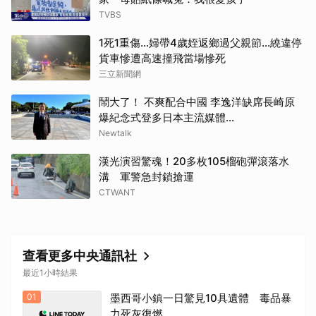
TVBS
1死1重傷…婦帶4歲姪返鄉過父親節…繞違停
貨車慘遭高速撞飛當場慘死
三立新聞網
鬧大了！ 不爽配合中國 李逸洋缺席長崎原
爆紀念式登多日本主流媒體...
Newtalk
漢光演習驚魂！20多枚105榴砲彈滾落水
溝 軍警急封鎖搶運
CTWANT
查看更多中央通訊社
最近1小時結果
01
墨西哥小鎮一日驚見10具遺體 毒品暴
力死灰復燃