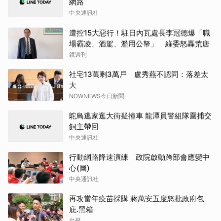
網路
中央通訊社
遭控15大惡行！駐日內瓦處長李冠德爆「職
場霸凌、酒駕、濫用公帑」 綠委怒轟荒唐
鏡週刊
社宅13萬剩3萬戶 盧秀燕不認同：落差太
大
NOWNEWS今日新聞
鴕鳥逃家逛大街疑撞車 龍潭員警組隊圍捕交
飼主帶回
中央通訊社
行動網路降速演練 政院啟動跨部會應變中
心(圖)
中央通訊社
再攻當年疫苗採購 蔣萬安五度怒批政府包
庇.黑箱
台視