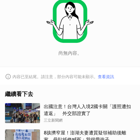
尚無內容。
內容已至結尾。請注意，部分內容可能未顯示。
查看資訊
繼續看下去
出國注意！台灣人入境2國卡關「護照遭扣
遣返」 外交部證實了
三立新聞網
8孩擠窄屋！澎湖夫妻遭質疑領補助後離
家 母貼紙條喊冤：我很愛孩子