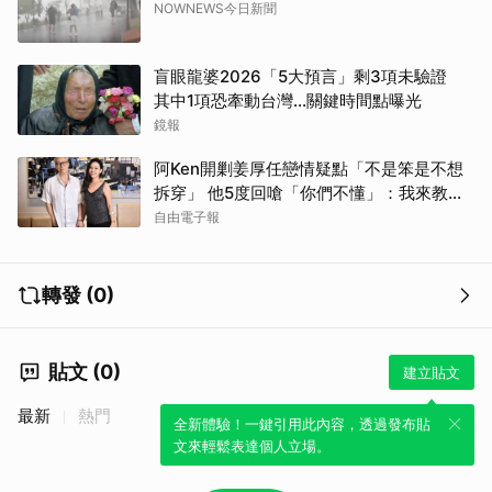
NOWNEWS今日新聞
盲眼龍婆2026「5大預言」剩3項未驗證
其中1項恐牽動台灣...關鍵時間點曝光
鏡報
阿Ken開剿姜厚任戀情疑點「不是笨是不想
拆穿」 他5度回嗆「你們不懂」：我來教育
你們
自由電子報
轉發 (0)
貼文 (0)
建立貼文
最新
熱門
全新體驗！一鍵引用此內容，透過發布貼
文來輕鬆表達個人立場。