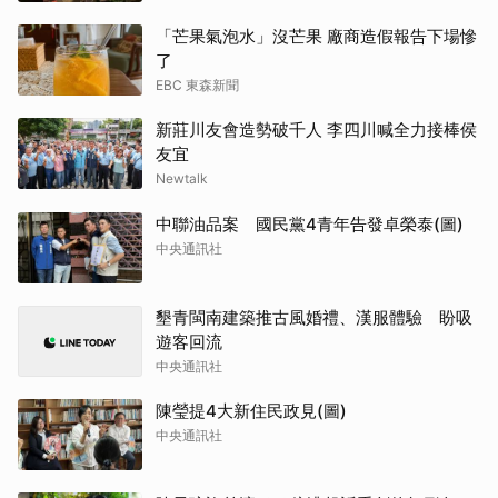
「芒果氣泡水」沒芒果 廠商造假報告下場慘
了
EBC 東森新聞
新莊川友會造勢破千人 李四川喊全力接棒侯
友宜
Newtalk
中聯油品案 國民黨4青年告發卓榮泰(圖)
中央通訊社
墾青閩南建築推古風婚禮、漢服體驗 盼吸
遊客回流
中央通訊社
陳瑩提4大新住民政見(圖)
中央通訊社