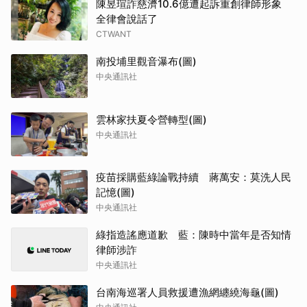
陳昱瑄詐慈濟10.6億遭起訴重創律師形象
全律會說話了
CTWANT
南投埔里觀音瀑布(圖)
中央通訊社
雲林家扶夏令營轉型(圖)
中央通訊社
疫苗採購藍綠論戰持續 蔣萬安：莫洗人民
記憶(圖)
中央通訊社
綠指造謠應道歉 藍：陳時中當年是否知情
律師涉詐
中央通訊社
台南海巡署人員救援遭漁網纏繞海龜(圖)