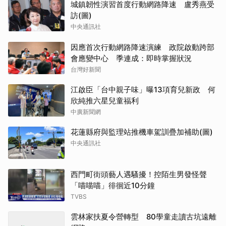
城鎮韌性演習首度行動網路降速 盧秀燕受
訪(圖)
中央通訊社
因應首次行動網路降速演練 政院啟動跨部
會應變中心 季連成：即時掌握狀況
台灣好新聞
江啟臣「台中親子味」曝13項育兒新政 何
欣純推六星兒童福利
中廣新聞網
花蓮縣府與監理站推機車駕訓疊加補助(圖)
中央通訊社
西門町街頭藝人遇騷擾！控陌生男發怪聲
「喵喵喵」徘徊近10分鐘
TVBS
雲林家扶夏令營轉型 80學童走讀古坑遠離