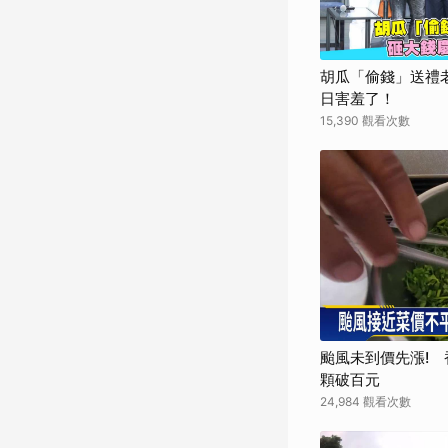
胡瓜「偷錢」送禮
日害羞了！
15,390 觀看次數
颱風未到價先漲! 
顆破百元
24,984 觀看次數