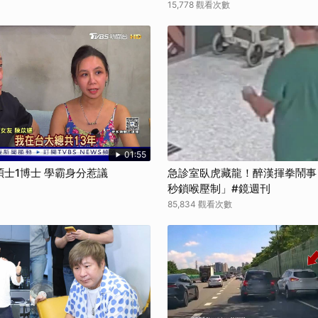
15,778 觀看次數
01:55
碩士1博士 學霸身分惹議
急診室臥虎藏龍！醉漢揮拳鬧事
秒鎖喉壓制」#鏡週刊
85,834 觀看次數