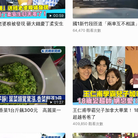
取消
00:59
老婆糗被發現 砸大錢慶丁柔安生
國1新竹段匝道「兩車互不相讓
64,470 觀看次數
01:27
香菜1台斤飆300元 高麗菜一
王仁甫學霸兒子加拿大畢業！ 1
超越爸爸了
409,850 觀看次數