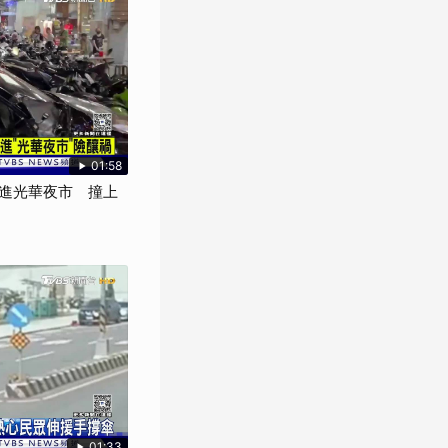
01:58
進光華夜市 撞上
01:33