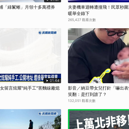
靠捕「綠鬣蜥」月領十多萬禮券
夫妻機車迴轉遭撞飛！民眾秒圍
暖舉全錄下
265,427 觀看次數
01:44
孫女留言炫耀"純手工"害麵線廠熄
影音／納豆帶女兒打針「嚇出表
笑翻：是打到誰了？
132,051 觀看次數