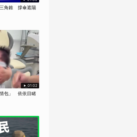
三角錐 撐傘遮陽
01:02
情包」 依依目睹