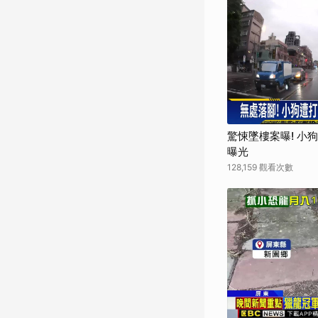
驚悚墜樓案曝! 小
曝光
128,159 觀看次數