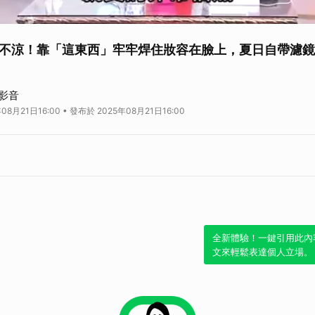
不涼！靠「這東西」牢牢焊住妝容在臉上，夏日自帶濾鏡
只想躲進空調房裡避暑。然而，如何在炎炎夏日裡保持舒適清涼卻不失風采？從
影音
涼爽。精選的冰品不僅能滿足味蕾，還能讓整個夏季變得輕鬆愜意。無論何時何
08月21日16:00 • 發布於 2025年08月21日16:00
噴霧則是你在夏日的最佳守護者，讓妝容始終完美無瑕，無懼脫妝困擾。
全新體驗！一鍵引用此內
文來輕鬆表達個人立場。