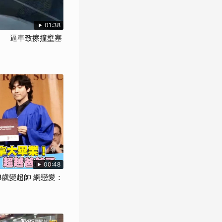
01:38
」 逼車致擦撞壅塞
00:48
8歲變超帥 網戀愛：