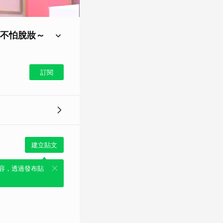
不怕脫妝～
穿搭到造型，我們有妙
地，消暑好物都能隨時
訂閱
建立貼文
容，透過發布貼