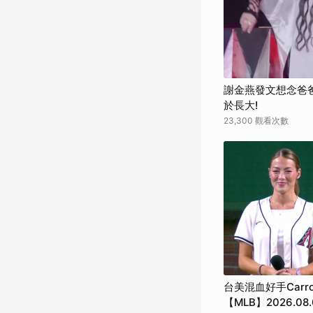
謝金燕發文想念爸
於長大!
23,300 觀看次數
台美混血好手Carr
【MLB】2026.08.