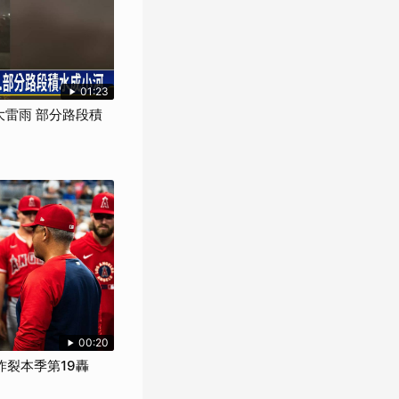
01:23
大雷雨 部分路段積
00:20
席炸裂本季第19轟