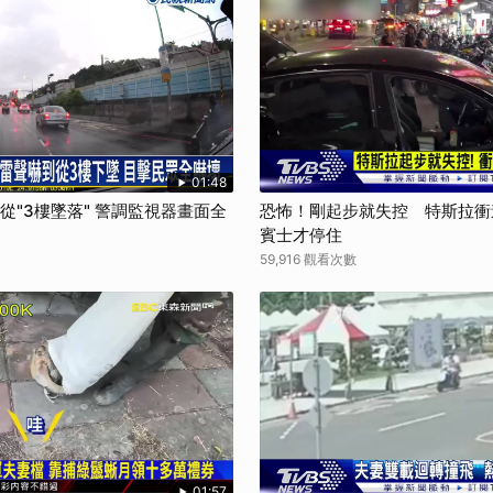
01:48
狗從"3樓墜落" 警調監視器畫面全
恐怖！剛起步就失控 特斯拉衝
賓士才停住
59,916 觀看次數
01:57