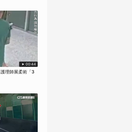
00:44
 護理師展柔術「3