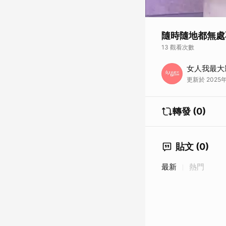
隨時隨地都無處
13 觀看次數
高溫席捲而來，讓人
女人我最大
招讓你從內到外感受
更新於 2025年
提供清涼呵護。定妝
轉發 (0)
貼文 (0)
最新
熱門