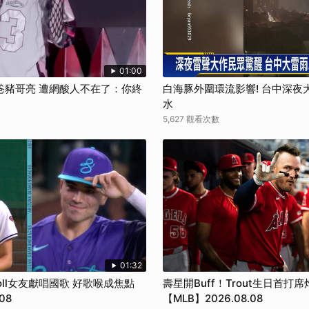
01:00
爸豬哥亮 遭網酸人不在了：你終
白海豚外圍環流影響! 台中深夜
水
5,627 觀看次數
01:32
oll女友獻唱國歌 好歌喉成焦點
壽星開Buff！Trout生日首打
08
【MLB】2026.08.08