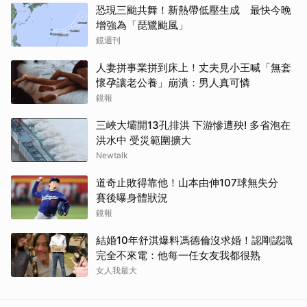
恐現三颱共舞！新熱帶低壓生成 最快今晚
增強為「琵鷺颱風」
鏡週刊
人妻拼事業拼到床上！丈夫見小王喊「無套
懷孕讓老公養」崩潰：男人真可憐
鏡報
三峽大壩開13孔排洪 下游慘遭殃! 多省泡在
洪水中 受災範圍擴大
Newtalk
道奇止敗得靠他！山本由伸107球無失分
賽後曝身體狀況
鏡報
結婚10年舒淇爆料馮德倫沒求婚！認剛認識
完全不來電：他每一任女友我都很熟
女人我最大