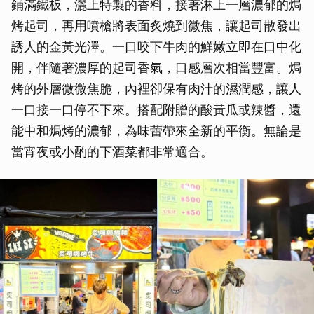
鋪滿鐵板，灑上特製的香料，接著淋上一層濃郁的焗
烤起司，再用噴槍將表面炙燒到微焦，讓起司散發出
誘人的金黃光澤。一口咬下牛肉的鮮嫩立即在口中化
開，伴隨著濃厚的起司香氣，口感層次相當豐富。焗
烤的外層微微焦脆，內裡卻保有肉汁的濕潤感，讓人
一口接一口停不下來。搭配附贈的酸黃瓜或辣醬，還
能中和焗烤的濃郁，為味蕾帶來全新的平衡。無論是
當宵夜或小酌的下酒菜都非常適合。