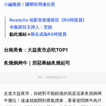
小編激推！國華街周邊住宿
ReadyGo 短影音旅遊節目《RG特派員》
本集節目主持人：安妮
點此連結->
報名成為RG特派員
台南美食：大益夜市必吃TOP1
炙燒焗烤牛｜邪惡牽絲炙燒起司
廣告（請繼續閱讀本文）
走進大益夜市，你絕對不能錯過的就是這家炙燒焗烤
牛攤位！遠遠就能聞到香氣撲鼻，看著老闆將牛肉片