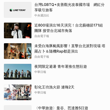
台灣LGBTQ+友善觀光攻泰國市場 網紅分
享吸引旅客
中央通訊社
近800場演出16天演完！台北藝穗節171組
團隊 接管台北城市角落
自由電子報
未受白海豚颱風影響！直擊台北派對現場 塔
羅占卜＆隨機Rap都是演出
自由電子報
夜間限定避暑 青年署推生態壯遊
中華日報
彰化王功漁火節 連嗨2天
中華日報
〈中華旅遊〉曼谷、芭達雅5日遊