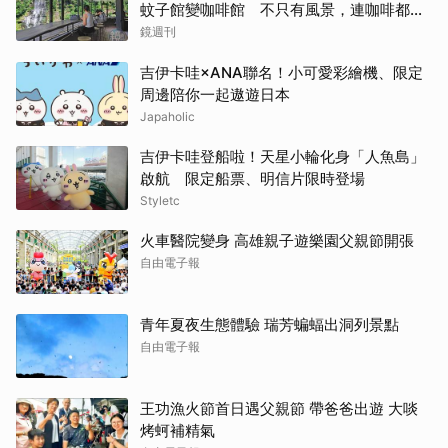
蚊子館變咖啡館 不只有風景，連咖啡都好
喝到讓人想再來
鏡週刊
吉伊卡哇×ANA聯名！小可愛彩繪機、限定
周邊陪你一起遨遊日本
Japaholic
吉伊卡哇登船啦！天星小輪化身「人魚島」
啟航 限定船票、明信片限時登場
Styletc
火車醫院變身 高雄親子遊樂園父親節開張
自由電子報
青年夏夜生態體驗 瑞芳蝙蝠出洞列景點
自由電子報
王功漁火節首日遇父親節 帶爸爸出遊 大啖
烤蚵補精氣