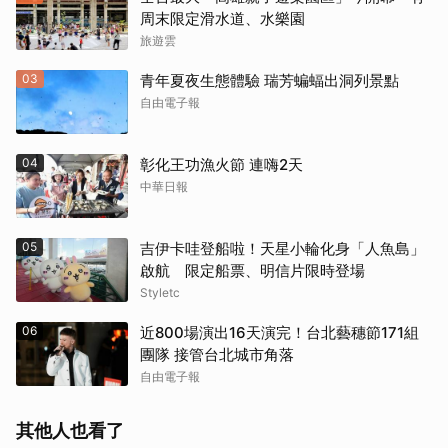
周末限定滑水道、水樂園
旅遊雲
03
青年夏夜生態體驗 瑞芳蝙蝠出洞列景點
自由電子報
04
彰化王功漁火節 連嗨2天
中華日報
05
吉伊卡哇登船啦！天星小輪化身「人魚島」
啟航 限定船票、明信片限時登場
Styletc
06
近800場演出16天演完！台北藝穗節171組
團隊 接管台北城市角落
自由電子報
其他人也看了