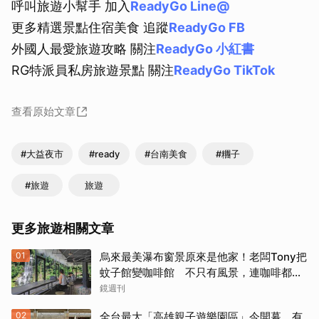
呼叫旅遊小幫手 加入
ReadyGo Line@
更多精選景點住宿美食 追蹤
ReadyGo FB
外國人最愛旅遊攻略 關注
ReadyGo 小紅書
RG特派員私房旅遊景點 關注
ReadyGo TikTok
查看原始文章
#大益夜市
#ready
#台南美食
#糰子
#旅遊
旅遊
更多旅遊相關文章
01
烏來最美瀑布窗景原來是他家！老闆Tony把
蚊子館變咖啡館 不只有風景，連咖啡都好
喝到讓人想再來
鏡週刊
02
全台最大「高雄親子遊樂園區」今開幕 有