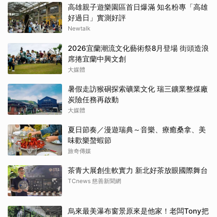
高雄親子遊樂園區首日爆滿 知名粉專「高雄
好過日」實測好評
Newtalk
2026宜蘭潮流文化藝術祭8月登場 街頭造浪
席捲宜蘭中興文創
大媒體
暑假走訪猴硐探索礦業文化 瑞三鑛業整煤廠
炭險任務再啟動
大媒體
夏日節奏／漫遊瑞典～音樂、療癒桑拿、美
味歡樂螯蝦節
旅奇傳媒
茶青大展創生軟實力 新北好茶放眼國際舞台
TCnews 慈善新聞網
烏來最美瀑布窗景原來是他家！老闆Tony把