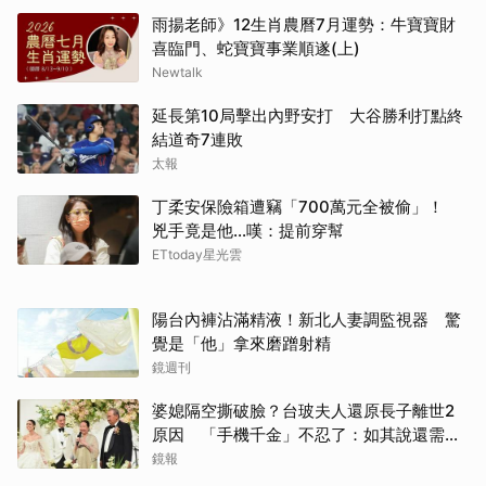
雨揚老師》12生肖農曆7月運勢：牛寶寶財
喜臨門、蛇寶寶事業順遂(上)
Newtalk
延長第10局擊出內野安打 大谷勝利打點終
結道奇7連敗
太報
丁柔安保險箱遭竊「700萬元全被偷」！
兇手竟是他...嘆：提前穿幫
ETtoday星光雲
陽台內褲沾滿精液！新北人妻調監視器 驚
覺是「他」拿來磨蹭射精
鏡週刊
婆媳隔空撕破臉？台玻夫人還原長子離世2
原因 「手機千金」不忍了：如其說還需要
離開嗎？
鏡報