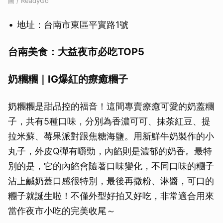
圖 / ReadyGo
地址：台南市東區平實路1號
台南美食：大益夜市必吃TOP5
奶糰糰｜IG爆紅的療癒糰子
奶糰糰是甜品控的福音！這間專賣療癒可愛的奶蓋糰
子，共有5種口味，分別為香濃可可、抹茶紅豆、提
拉米蘇、莓果派對跟焦糖海鹽。用新鮮牛奶製作的小
丸子，外皮Q彈有嚼勁，內餡則是濃郁的奶香。最特
別的是，它的內餡會隨著口味變化，不同口味的糰子
沾上鹹奶蓋口感很特別，最後再撒粉、淋醬，可口的
糰子就誕生啦！不僅外型好拍又好吃，非常適合用來
當作夜市小吃的完美收尾～