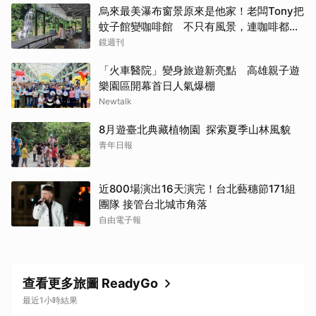
烏來最美瀑布窗景原來是他家！老闆Tony把
蚊子館變咖啡館 不只有風景，連咖啡都好
喝到讓人想再來
鏡週刊
「火車醫院」變身旅遊新亮點 高雄親子遊
樂園區開幕首日人氣爆棚
Newtalk
8月遊臺北典藏植物園 探索夏季山林風貌
青年日報
近800場演出16天演完！台北藝穗節171組
團隊 接管台北城市角落
自由電子報
查看更多旅圖 ReadyGo
最近1小時結果