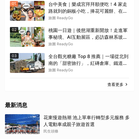
01
台中美食｜樂成宮拜拜順便吃！4 家走
路就到的銅板小吃，捧花可麗餅、在地
臭豆腐、烤甜甜圈一次收
旅圖 ReadyGo
02
桃園一日遊｜後慈湖重新開放！走進軍
事秘境、AI互動展區，必訪森林系玻璃
屋餐廳
旅圖 ReadyGo
03
全台觀光糖廠 Top 8 推薦｜一場從北到
南的「甜密旅行」，紅磚倉庫、鐵道風
聲、甘蔗香氣交織！
旅圖 ReadyGo
查看更多
最新消息
花東慢遊熱潮 池上單車行轉型多元服務 多
人電動車成親子旅遊首選
民生頭條