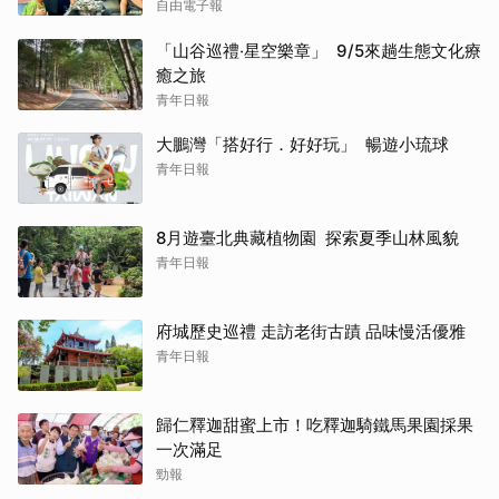
自由電子報
「山谷巡禮‧星空樂章」 9/5來趟生態文化療
癒之旅
青年日報
大鵬灣「搭好行．好好玩」 暢遊小琉球
青年日報
8月遊臺北典藏植物園 探索夏季山林風貌
青年日報
府城歷史巡禮 走訪老街古蹟 品味慢活優雅
青年日報
歸仁釋迦甜蜜上市！吃釋迦騎鐵馬果園採果
一次滿足
勁報