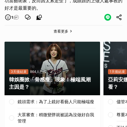
功當藝術家，反而因太累走歪了，成績跟的上做人處事教的
好才是最重要的。
1
查看更多
3天後結束
864人已投
1天後結束
韓娛圈掀「骨感瘦」現象！極端風潮
亞莉安
主因是？
看？
鏡頭需求：為了上鏡好看藝人只能極端瘦
儘管
大眾審查：稍微變胖就被認為沒做好自我
尊重
管理