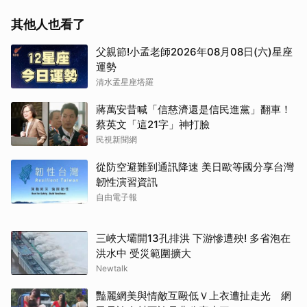
其他人也看了
父親節!小孟老師2026年08月08日(六)星座
運勢
清水孟星座塔羅
蔣萬安昔喊「信慈濟還是信民進黨」翻車！
蔡英文「這21字」神打臉
民視新聞網
從防空避難到通訊降速 美日歐等國分享台灣
韌性演習資訊
自由電子報
三峽大壩開13孔排洪 下游慘遭殃! 多省泡在
洪水中 受災範圍擴大
Newtalk
豔麗網美與情敵互毆低Ｖ上衣遭扯走光 網