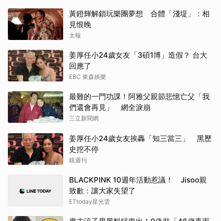
黃鐙輝解鎖玩樂團夢想 合體「淺堤」：相
見恨晚
太報
姜厚任小24歲女友「3碩1博」造假？ 台大
回應了
EBC 東森娛樂
最難的一門功課！阿雅父親節悲憶亡父「我
們還會再見」 網全淚崩
三立新聞網
姜厚任小24歲女友挨轟「知三當三」 黑歷
史挖不停
鏡週刊
BLACKPINK 10週年活動惹議！ Jisoo親
致歉：讓大家失望了
ETtoday星光雲