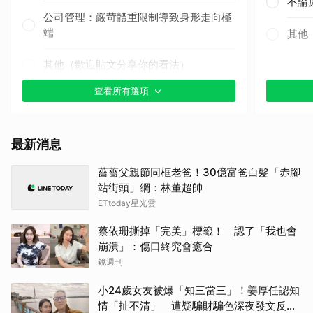
不論
公司管理：嚴苛體重限制導致身形走向極
端
其他
其他（歡迎貼文分享你的看法）
查看所有選項
最新消息
薔薔父親節同框老爸！30億富爸白髮「赤腳
站街頭」網：林董超帥
ETtoday星光雲
蔡依珊撕掉「完美」標籤！ 認了「我也會
崩潰」：傷口終究會癒合
鏡週刊
小24歲女友被爆「知三當三」！姜厚任認知
情「扯不清」 遭疑騙財騙色深夜發文反