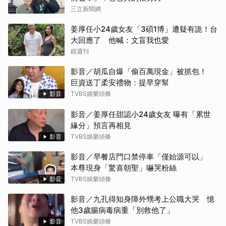
三立新聞網
姜厚任小24歲女友「3碩1博」遭疑有詭！台
大回應了 他喊：文盲我也愛
鏡週刊
影音／胡瓜自爆「偷百萬現金」被抓包！
巨資送丁柔安禮物：提早穿幫
影音
TVBS娛樂頭條
影音／姜厚任甜認小24歲女友 曝有「累世
緣分」預言再相見
影音
TVBS娛樂頭條
影音／早餐店門口禁停車「僅始源可以」
本尊現身「驚喜朝聖」嚇哭粉絲
影音
TVBS娛樂頭條
影音／九孔得知身障外甥考上公職大哭 憶
他3歲腸病毒病重「別救他了」
影音
TVBS娛樂頭條