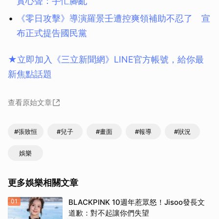
實心聲：手忙腳亂
《零日攻擊》導演羅景壬遭控爽領補助不忍了 宣
布正式提告國民黨
★立即加入《三立新聞網》LINE官方帳號，給你最
新焦點話題
查看原始文章
#張致恒
#兒子
#畫面
#報導
#狀況
娛樂
更多娛樂相關文章
01
BLACKPINK 10週年惹眾怒！Jisoo發長文
道歉：對不起讓你們失望