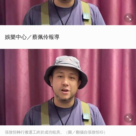
娛樂中心／蔡佩伶報導
張致恒轉行搬運工終於成功租房。（圖／翻攝自張致恒IG）