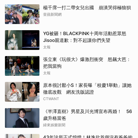
楊千霈一打二帶女兒出國 崩潰哭得極狼狽
壹蘋新聞網
YG被砸！BLACKPINK十周年活動惹眾怒
Jisoo親道歉：對不起讓你們失望
太報
張立東《玩很大》爆激烈衝突 怒飆大芭：
把我當狗
太報
原本很討厭小S！家長曝「校慶1舉動」讓她
徹底改觀 網友洗版認證
CTWANT
《半澤直樹》男星及川光博宣布再婚！ 56
歲升格當爸
緯來娛樂新聞
43年診所正式熄燈！林逸欣首個沒有爸爸的