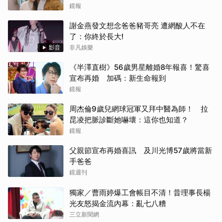
擊：誰能對我辣手摧花
鏡報
謝金燕發文想念爸爸豬哥亮 遭網酸人不在
了：你終於長大!
影音
非凡娛樂
《半澤直樹》56歲男星離婚8年報喜！驚喜
宣布再婚 加碼：新生命報到
鏡報
周杰倫9歲兒網球冠軍又拜中醫為師！ 拉
昆凌把脈診斷她嚇壞：這你也知道？
鏡報
父親節宣布再婚喜訊 及川光博57歲將當新
手爸爸
鏡週刊
獨家／曹雨婷爆工會帳目不清！昔理事長楊
光友怒揭金流內幕：亂七八糟
三立新聞網