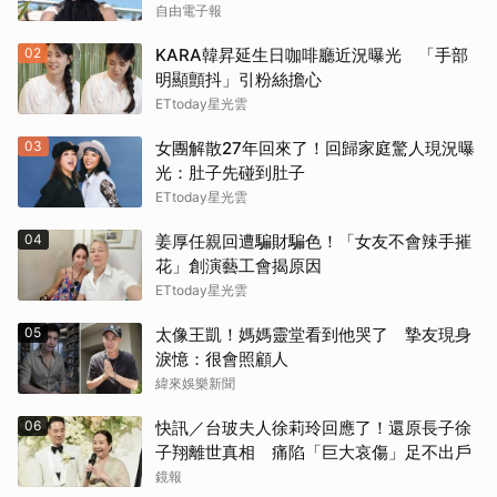
自由電子報
02
KARA韓昇延生日咖啡廳近況曝光 「手部
明顯顫抖」引粉絲擔心
ETtoday星光雲
03
女團解散27年回來了！回歸家庭驚人現況曝
光：肚子先碰到肚子
ETtoday星光雲
04
姜厚任親回遭騙財騙色！「女友不會辣手摧
花」創演藝工會揭原因
ETtoday星光雲
05
太像王凱！媽媽靈堂看到他哭了 摯友現身
淚憶：很會照顧人
緯來娛樂新聞
06
快訊／台玻夫人徐莉玲回應了！還原長子徐
子翔離世真相 痛陷「巨大哀傷」足不出戶
鏡報