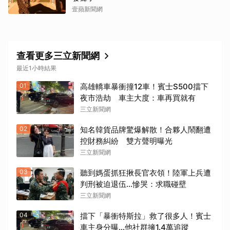
壹蘋新聞網
查看更多三立新聞網
最近1小時結果
01
高雄轎車暴衝撞12車！賓士S500擋下
夜市浩劫 車主大度：車再買就有
三立新聞網
02
知名韓貨品牌驚爆解散！合夥人鬧翻遭
控財務糾紛 雙方聲明曝光
三立新聞網
03
聽到媽蛋抓狂揪長官衣領！陸軍上兵遭
判刑被迫退伍…慘哭：求職碰壁
三立新聞網
04
擋下「暴衝特斯拉」救了很多人！賓士
車主身分曝…他社群擁1.4萬追蹤