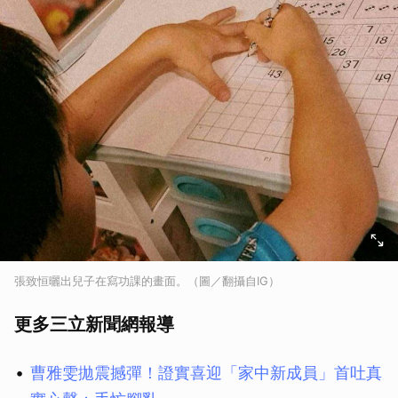
張致恒曬出兒子在寫功課的畫面。（圖／翻攝自IG）
更多三立新聞網報導
曹雅雯拋震撼彈！證實喜迎「家中新成員」首吐真