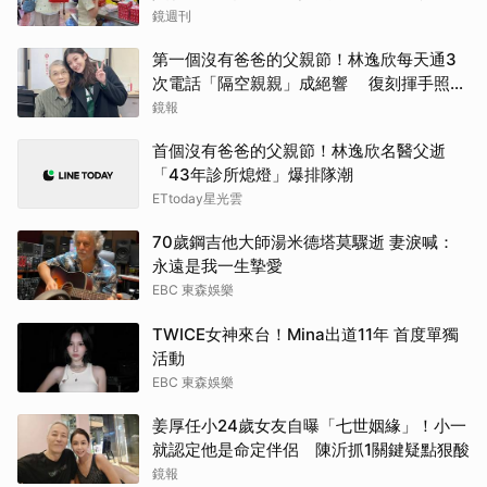
鏡週刊
第一個沒有爸爸的父親節！林逸欣每天通3
次電話「隔空親親」成絕響 復刻揮手照全
網淚崩
鏡報
首個沒有爸爸的父親節！林逸欣名醫父逝
「43年診所熄燈」爆排隊潮
ETtoday星光雲
70歲鋼吉他大師湯米德塔莫驟逝 妻淚喊：
永遠是我一生摯愛
EBC 東森娛樂
TWICE女神來台！Mina出道11年 首度單獨
活動
EBC 東森娛樂
姜厚任小24歲女友自曝「七世姻緣」！小一
就認定他是命定伴侶 陳沂抓1關鍵疑點狠酸
鏡報