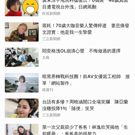
廣末涼子甩黑料猛復出！0偽裝「46歲真面
目遭電視台外洩」日網罵翻
民視新聞網
噩耗！70歲大咖音樂人驚傳猝逝 妻悲痛發
文證實：他是我一生摯愛
三立新聞網
閻奕格洩OL崩潰心聲 不悔做過的選擇
太報
暗黑界轉戰科技圈！前AV女優當工程師 接
單「網站製作」
鏡週刊
台語有多慘？周曉涵開口全場笑爛 陳亞蘭
沒轍投降1句「隨便」笑哭
三立新聞網
第一次父親節少了爸爸！林逸欣哭揭他「生
前暖舉」：爸爸真的很努力