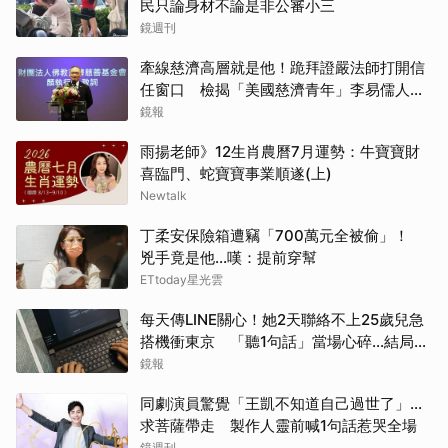
民只論身材不論是非公審小三
鏡週刊
牽線慈濟高層就是他！跪拜證嚴法師打開信
任窗口 檢揭「美國慈濟青年」李易儒人脈
網絡
鏡報
雨揚老師》12生肖農曆7月運勢：牛寶寶財
喜臨門、蛇寶寶事業順遂(上)
Newtalk
丁柔安保險箱遭竊「700萬元全被偷」！
兇手竟是他...嘆：提前穿幫
ETtoday星光雲
每天傳LINE關心！她2天聯絡不上25歲兒急
搭機衝東京 「聽1句話」當場心碎...結局看
哭網
鏡報
同劇演員驚覺「王凱不知道自己過世了」...
求菩薩帶走 製作人靈前喊1句話惹哭全場
鏡週刊