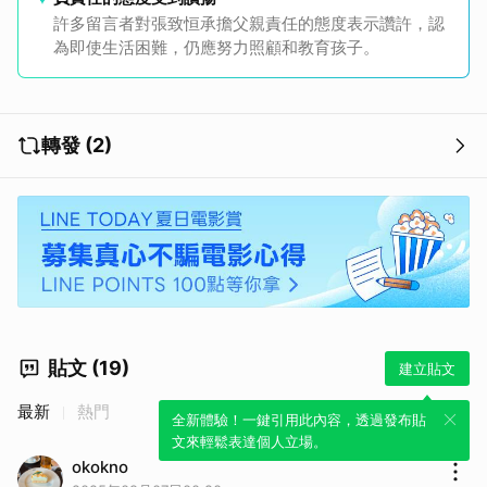
許多留言者對張致恒承擔父親責任的態度表示讚許，認
為即使生活困難，仍應努力照顧和教育孩子。
轉發 (2)
貼文 (19)
建立貼文
最新
熱門
全新體驗！一鍵引用此內容，透過發布貼
文來輕鬆表達個人立場。
okokno