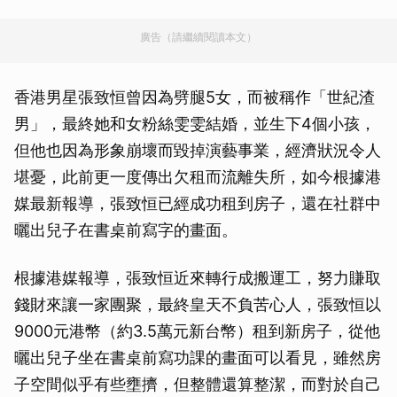
廣告（請繼續閱讀本文）
香港男星張致恒曾因為劈腿5女，而被稱作「世紀渣
男」，最終她和女粉絲雯雯結婚，並生下4個小孩，
但他也因為形象崩壞而毀掉演藝事業，經濟狀況令人
堪憂，此前更一度傳出欠租而流離失所，如今根據港
媒最新報導，張致恒已經成功租到房子，還在社群中
曬出兒子在書桌前寫字的畫面。
根據港媒報導，張致恒近來轉行成搬運工，努力賺取
錢財來讓一家團聚，最終皇天不負苦心人，張致恒以
9000元港幣（約3.5萬元新台幣）租到新房子，從他
曬出兒子坐在書桌前寫功課的畫面可以看見，雖然房
子空間似乎有些壅擠，但整體還算整潔，而對於自己