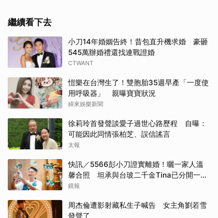
繼續看下去
小刀14年婚姻告終！昔包直升機求婚 豪砸
545萬辦婚禮還找連戰證婚
CTWANT
愷樂在台灣生了！雙胞胎35週早產「一度使
用呼吸器」 親曝寶寶狀況
緯來娛樂新聞
徐莉玲首發聲談愛子過世心路歷程 自曝：
可能因此同情張柏芝、誤信謠言
太報
快訊／5566彭小刀證實離婚！曬一家人溫
馨合照 坦承與台玻二千金Tina已分開一段
時間
鏡報
周杰倫遭影射藏私生子喊告 女主角劉若雪
發聲了