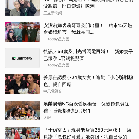
父親節 門口卻爆排隊潮
三立新聞網
安潔莉娜裘莉哥哥公開出櫃！ 結束15天短
命婚姻坦言：我就是同志
ETtoday星光雲
快訊／56歲及川光博閃電再婚！ 新婚妻子
已懷孕…官網報雙喜
ETtoday星光雲
姜厚任認愛小24歲女友！遭勸「小心騙財騙
色」親自回應
中天電視台
展榮展瑞NG百次舊疾復發 父親節集資送
禮：睡覺都會想到我們
太報
「千億富太」現身老店買250元麻糬！ 店
員讚「包包好可愛」她笑回：我自己做的