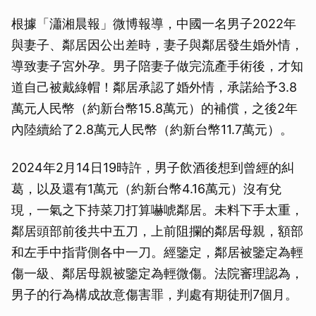
根據「瀟湘晨報」微博報導，中國一名男子2022年
與妻子、鄰居因公出差時，妻子與鄰居發生婚外情，
導致妻子宮外孕。男子陪妻子做完流產手術後，才知
道自己被戴綠帽！鄰居承認了婚外情，承諾給予3.8
萬元人民幣（約新台幣15.8萬元）的補償，之後2年
內陸續給了2.8萬元人民幣（約新台幣11.7萬元）。
2024年2月14日19時許，男子飲酒後想到曾經的糾
葛，以及還有1萬元（約新台幣4.16萬元）沒有兌
現，一氣之下持菜刀打算嚇唬鄰居。未料下手太重，
鄰居頭部前後共中五刀，上前阻攔的鄰居母親，額部
和左手中指背側各中一刀。經鑒定，鄰居被鑒定為輕
傷一級、鄰居母親被鑒定為輕微傷。法院審理認為，
男子的行為構成故意傷害罪，判處有期徒刑7個月。