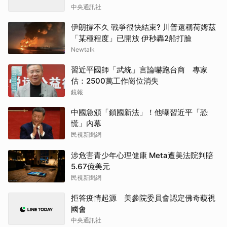
中央通訊社
伊朗撐不久 戰爭很快結束? 川普還稱荷姆茲
「某種程度」已開放 伊秒轟2船打臉
Newtalk
習近平國師「武統」言論嚇跑台商 專家
估：2500萬工作崗位消失
鏡報
中國急頒「鎖國新法」！他曝習近平「恐
慌」內幕
民視新聞網
涉危害青少年心理健康 Meta遭美法院判賠
5.67億美元
民視新聞網
拒答疫情起源 美參院委員會認定佛奇藐視
國會
中央通訊社