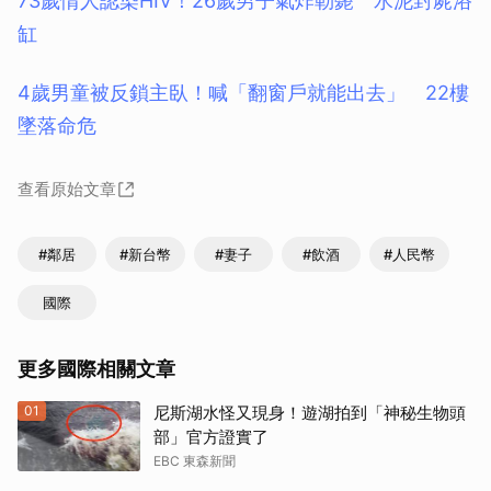
73歲情人認染HIV！26歲男子氣炸勒斃 水泥封屍浴
缸
4歲男童被反鎖主臥！喊「翻窗戶就能出去」 22樓
墜落命危
查看原始文章
#鄰居
#新台幣
#妻子
#飲酒
#人民幣
國際
更多國際相關文章
01
尼斯湖水怪又現身！遊湖拍到「神秘生物頭
部」官方證實了
EBC 東森新聞