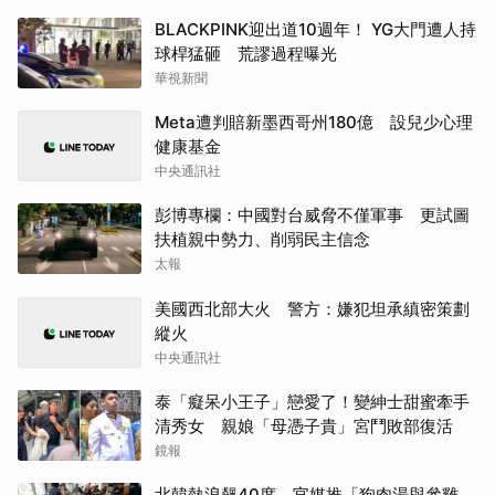
BLACKPINK迎出道10週年！ YG大門遭人持
球桿猛砸 荒謬過程曝光
華視新聞
Meta遭判賠新墨西哥州180億 設兒少心理
健康基金
中央通訊社
彭博專欄：中國對台威脅不僅軍事 更試圖
扶植親中勢力、削弱民主信念
太報
美國西北部大火 警方：嫌犯坦承縝密策劃
縱火
中央通訊社
泰「癡呆小王子」戀愛了！變紳士甜蜜牽手
清秀女 親娘「母憑子貴」宮鬥敗部復活
鏡報
北韓熱浪飆40度 官媒推「狗肉湯與參雞