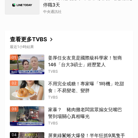
停職3天
中央通訊社
查看更多TVBS
最近1小時結果
01
姜厚任女友竟是國際級科學家！智商
146「台大3碩士」經歷驚人
TVBS
02
不用完全戒糖！專家曝「1時機」吃甜
食：不易變老、變胖
TVBS
03
家暴？ 豬肉攤老闆當眾搧女兒嘴巴
警到場關心真相曝光
TVBS
04
屏東綠鬣蜥大爆發！半年狂抓9萬隻手