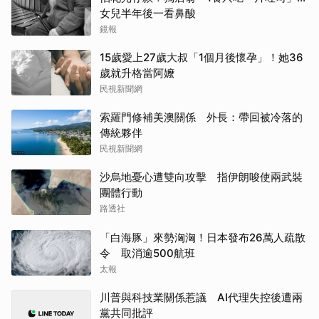
女兒半年後一看鼻酸
鏡報
15歲愛上27歲大叔「1個月後懷孕」！她36
歲就升格當阿嬤
民視新聞網
索羅門修補美澳關係 外長：帶回被冷落的
傳統夥伴
民視新聞網
沙烏地憂心遭雙向攻擊 指伊朗唆使兩武裝
團體行動
路透社
「白海豚」來勢洶洶！日本發布26萬人疏散
令 取消逾500航班
太報
川普與科技業關係惹議 AI代理失控後遭兩
黨共同批評