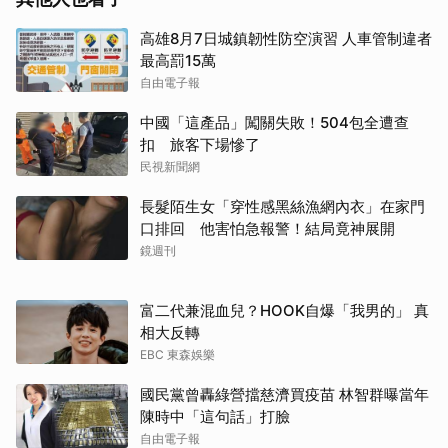
高雄8月7日城鎮韌性防空演習 人車管制違者
最高罰15萬
自由電子報
中國「這產品」闖關失敗！504包全遭查
扣 旅客下場慘了
民視新聞網
長髮陌生女「穿性感黑絲漁網內衣」在家門
口排回 他害怕急報警！結局竟神展開
鏡週刊
富二代兼混血兒？HOOK自爆「我男的」 真
相大反轉
EBC 東森娛樂
國民黨曾轟綠營擋慈濟買疫苗 林智群曝當年
陳時中「這句話」打臉
自由電子報