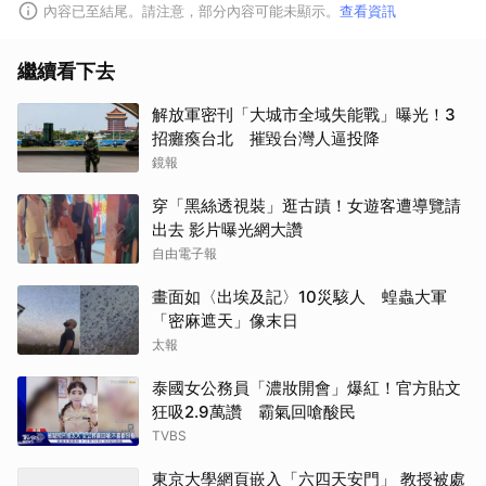
內容已至結尾。請注意，部分內容可能未顯示。
查看資訊
繼續看下去
解放軍密刊「大城市全域失能戰」曝光！3
招癱瘓台北 摧毀台灣人逼投降
鏡報
取消
穿「黑絲透視裝」逛古蹟！女遊客遭導覽請
出去 影片曝光網大讚
自由電子報
畫面如〈出埃及記〉10災駭人 蝗蟲大軍
「密麻遮天」像末日
太報
泰國女公務員「濃妝開會」爆紅！官方貼文
狂吸2.9萬讚 霸氣回嗆酸民
TVBS
東京大學網頁嵌入「六四天安門」 教授被處