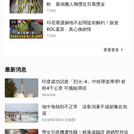
軟 最強獵人獨攬近百萬獎金
TVBS
05
印尼看護躺地不起鬧提前解約！旅遊
KOL還原：真心換絕情
TVBS
查看更多
最新消息
印度成功試射「烈火-4」中程彈道導彈! 射
程4千公里 可攜核彈頭
Newtalk
地中海熱到不正常 泳客消暑不成卻像在泡
湯
NOWNEWS今日新聞
帶女兒搭機遭性騷！精液成鐵證 媽媽堅持追