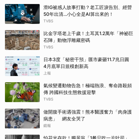
滑IG被感人故事打動？老工匠淚告別、經營
50年出清…小心全是AI算出來的！
TVBS
比金字塔老上千歲！土耳其1.2萬年「神祕巨
石陣」動物浮雕藏密碼
TVBS
日本3度「秘密干預」匯市豪砸11.7兆日圓
4月底單日規模創新高
上報
氣候變遷動物告急！極端熱浪、奪命路殺頻
傳 跨國科技生態救援迎擊
TVBS
做開腹手術遇強震！熊本醫護奮力「肉身護
病患」 網友全哭了
鏡報
怕花光存款！獨居翁「1餐只吃一片吐司」...