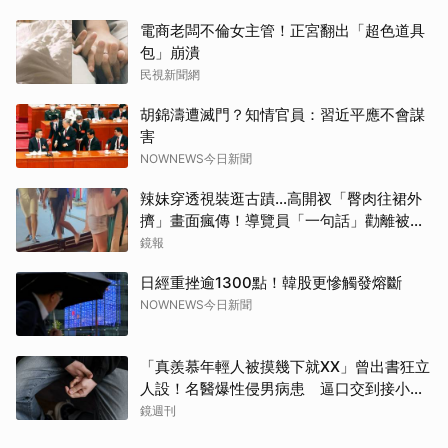
電商老闆不倫女主管！正宮翻出「超色道具
包」崩潰
民視新聞網
胡錦濤遭滅門？知情官員：習近平應不會謀
害
NOWNEWS今日新聞
辣妹穿透視裝逛古蹟…高開衩「臀肉往裙外
擠」畫面瘋傳！導覽員「一句話」勸離被狂
讚
鏡報
日經重挫逾1300點！韓股更慘觸發熔斷
NOWNEWS今日新聞
「真羨慕年輕人被摸幾下就XX」曾出書狂立
人設！名醫爆性侵男病患 逼口交到接小孩
鬧鐘響才停
鏡週刊