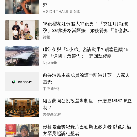
究
VISION THAI 看見泰國
15歲櫻花妹倒追大12歲男！「交往1月就懷
孕」36歲升格當阿嬤 婚後得知「這秘密」
傻眼了
鏡報
(影) 伊與「2小弟」密謀動手? 胡塞已釀45
死 「這國」急警告 : 一定回擊侵略
Newtalk
前香港民主黨成員涂謹申離港赴英 與家人
團聚
中央通訊社
紐西蘭擬公投改選舉制度 什麼是MMP聯立
制？
民視新聞網
涉槍殺金獎紀錄片巴勒斯坦參與者 以色列檢
方罕見起訴屯墾者