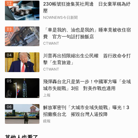
02
230帳號狂搶集英社周邊 日女棄單稱為紓
壓
NOWNEWS今日新聞
03
「車是我的、油也是我的」睡車竟被收住宿
費 官方一句話打臉飯店
CTWANT
04
川普再出招限縮出生公民權 簽行政命令打
擊「生育旅遊」
CTWANT
05
飛彈轟台北只是第一步！中國軍方曝「全域
城市失能戰」3招 對美作戰也適用
上報
06
解放軍密刊「大城市全域失能戰」曝光！3
招癱瘓台北 摧毀台灣人逼投降
鏡報
其他人也看了