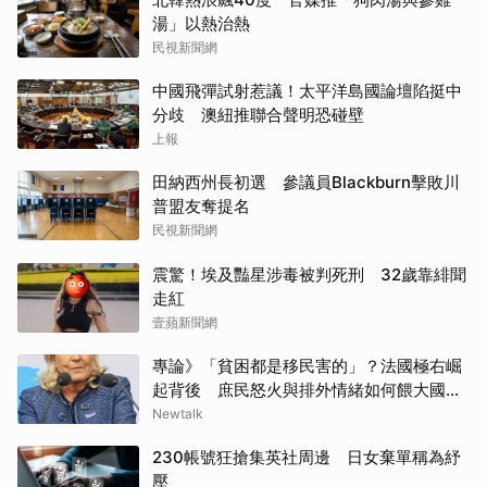
湯」以熱治熱
民視新聞網
中國飛彈試射惹議！太平洋島國論壇陷挺中
分歧 澳紐推聯合聲明恐碰壁
上報
田納西州長初選 參議員Blackburn擊敗川
普盟友奪提名
民視新聞網
震驚！埃及豔星涉毒被判死刑 32歲靠緋聞
走紅
壹蘋新聞網
專論》「貧困都是移民害的」？法國極右崛
起背後 庶民怒火與排外情緒如何餵大國民
聯合
Newtalk
230帳號狂搶集英社周邊 日女棄單稱為紓
壓