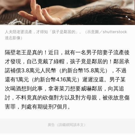
人夫陪老婆流產，才得知「孩子是鄰居的」。（示意圖／shutterstock
達志影像）
隔壁老王是真的！近日，就有一名男子陪妻子流產後
才發現，自己竟戴了綠帽，孩子竟是鄰居的！鄰居承
諾補償3.8萬元人民幣（約新台幣15.8萬元），不過
還有1萬元（約新台幣4.16萬元）遲遲沒還。男子某
次喝酒想到此事，拿著菜刀想要威嚇鄰居，向其追
討，不料竟真的砍傷對方以及對方母親，被依故意傷
害罪，判處有期徒刑7個月。
廣告（請繼續閱讀本文）