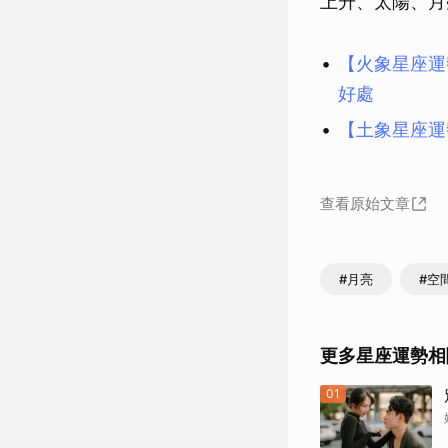
上升、太陽、月
【火象星座運
好處
【土象星座運
查看原始文章
#月亮
#空
更多星座運勢相
01