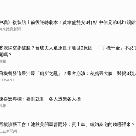
中職》複製貼上前役逆轉劇本！黃韋盛雙安3打點 中信兄弟6比1踢
緯來體育新聞
婆媳隔空撕破臉？台玻夫人還原長子離世2原因 「手機千金」不忍
開嗎？
鏡報
飛機餐發這果汁爆「廁所之亂」？乘客崩潰：差點丟大臉 醫揭3類
CTWANT
陳嘉宏專欄：要刪就刪 各人造業各人擔
鏡報
再槓演藝工會！池秋美開轟曹雨婷：賓士車、紐約豪宅的錢哪裡來？
三立新聞網