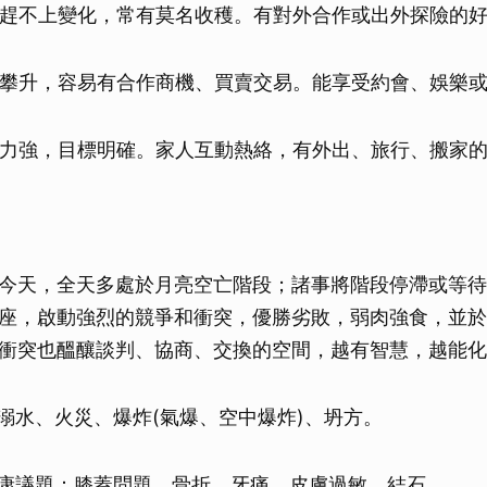
趕不上變化，常有莫名收穫。有對外合作或出外探險的
攀升，容易有合作商機、買賣交易。能享受約會、娛樂
力強，目標明確。家人互動熱絡，有外出、旅行、搬家
今天，全天多處於月亮空亡階段；諸事將階段停滯或等待
座，啟動強烈的競爭和衝突，優勝劣敗，弱肉強食，並於
衝突也醞釀談判、協商、交換的空間，越有智慧，越能化
溺水、火災、爆炸(氣爆、空中爆炸)、坍方。
康議題：膝蓋問題、骨折、牙痛、皮膚過敏、結石。