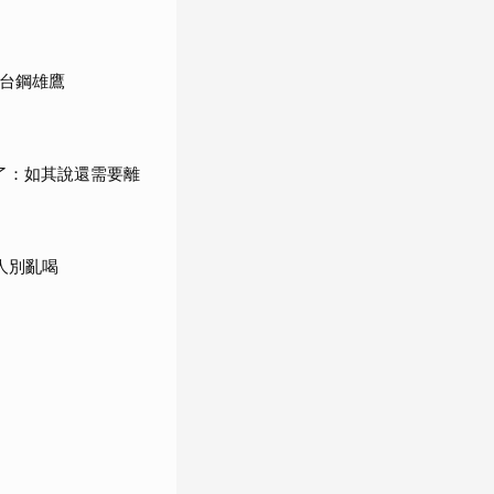
館台鋼雄鷹
了：如其說還需要離
人別亂喝