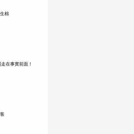
衛生棉
場走在事實前面！
政客