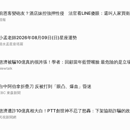
前恩客變砲友？酒店妹控強押性侵 法官看LINE傻眼：還叫人家買
鏡報
小孟老師2026年08月09日(日)星座運勢
清水孟星座塔羅
慈濟被騙10億真的很誇張！學者：回顧當年藍營嘴臉 最危險的是立
Newtalk
台中阿伯拿折疊刀 反被打到「眼凸、爆血」昏迷
EBC 東森新聞
慈濟遭詐10億真相大白！PTT創世神不忍了怒轟：下架協助詐騙的
民視新聞網