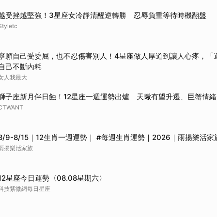
取消
越受挫越堅強！3星座女冷靜清醒逆轉勝 忍辱負重等待時機翻盤
Styletc
寧願自己受委屈，也不忍傷害別人！4星座做人厚道到讓人心疼，「
自己不斷內耗
女人我最大
獅子座新月伴日蝕！12星座一週運勢出爐 天蠍有望升遷、巨蟹情
CTWANT
8/9-8/15｜12生肖一週運勢｜ #每週生肖運勢｜2026｜雨揚樂活家
雨揚樂活家族
12星座今日運勢〈08.08星期六〉
科技紫微網每日星座