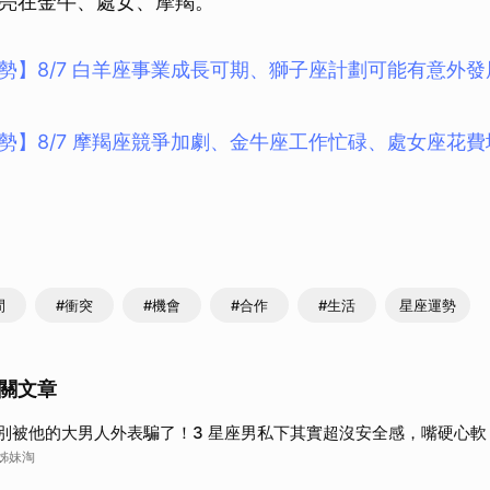
亮在金牛、處女、摩羯。
勢】8/7 白羊座事業成長可期、獅子座計劃可能有意外
勢】8/7 摩羯座競爭加劇、金牛座工作忙碌、處女座花費
間
#衝突
#機會
#合作
#生活
星座運勢
關文章
別被他的大男人外表騙了！3 星座男私下其實超沒安全感，嘴硬心軟
姊妹淘