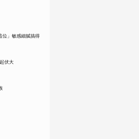
這位」敏感細膩搞得
緒起伏大
族